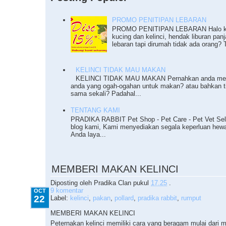
PROMO PENITIPAN LEBARAN
PROMO PENITIPAN LEBARAN Halo ka
kucing dan kelinci, hendak liburan pan
lebaran tapi dirumah tidak ada orang? T
KELINCI TIDAK MAU MAKAN
KELINCI TIDAK MAU MAKAN Pernahkan anda meng
anda yang ogah-ogahan untuk makan? atau bahkan 
sama sekali? Padahal...
TENTANG KAMI
PRADIKA RABBIT Pet Shop - Pet Care - Pet Vet Sel
blog kami, Kami menyediakan segala keperluan he
Anda laya...
10.22.2009
MEMBERI MAKAN KELINCI
Diposting oleh
Pradika Clan
pukul
17.25
.
9 komentar
OCT
22
Label:
kelinci
,
pakan
,
pollard
,
pradika rabbit
,
rumput
MEMBERI MAKAN KELINCI
Peternakan kelinci memiliki cara yang beragam mulai dari 