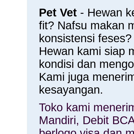
Pet Vet
- Hewan k
fit? Nafsu makan
konsistensi feses?
Hewan kami siap 
kondisi dan meng
Kami juga menerim
kesayangan.
Toko kami menerim
Mandiri, Debit BCA
berlogo visa dan m