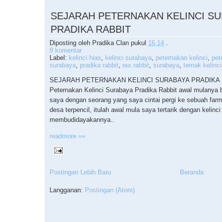
SEJARAH PETERNAKAN KELINCI S
PRADIKA RABBIT
Diposting oleh
Pradika Clan
pukul
16.14
.
8 komentar
Label:
kelinci hias
,
kelinci surabaya
,
peternakan kelinci
,
pet
surabaya
,
pradika rabbit
,
rex rabbit
,
surabaya
,
ternak kelinci
SEJARAH PETERNAKAN KELINCI SURABAYA PRADIKA 
Peternakan Kelinci Surabaya Pradika Rabbit awal mulanya b
saya dengan seorang yang saya cintai pergi ke sebuah farm 
desa terpencil, itulah awal mula saya tertarik dengan kelinci
membudidayakannya..
readmore »»
Postingan Lebih Baru
Beranda
Langganan:
Postingan (Atom)