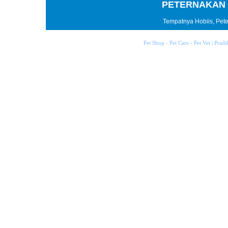
PETERNAKAN 
Tempatnya Hobiis, Peter
Pet Shop - Pet Care - Pet Vet | Prad