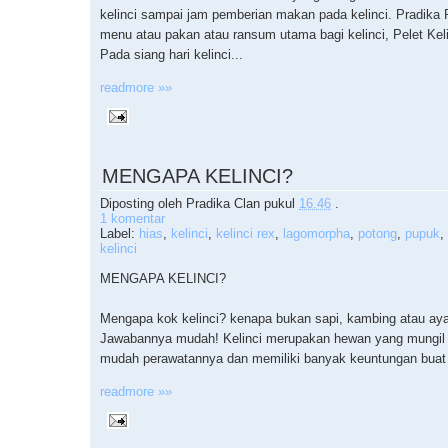
kelinci sampai jam pemberian makan pada kelinci. Pradika R
menu atau pakan atau ransum utama bagi kelinci, Pelet Kel
Pada siang hari kelinci...
readmore »»
MENGAPA KELINCI?
Diposting oleh
Pradika Clan
pukul
16.46
.
1 komentar
Label:
hias
,
kelinci
,
kelinci rex
,
lagomorpha
,
potong
,
pupuk
,
kelinci
MENGAPA KELINCI?
Mengapa kok kelinci? kenapa bukan sapi, kambing atau ay
Jawabannya mudah! Kelinci merupakan hewan yang mungil
mudah perawatannya dan memiliki banyak keuntungan buat 
readmore »»