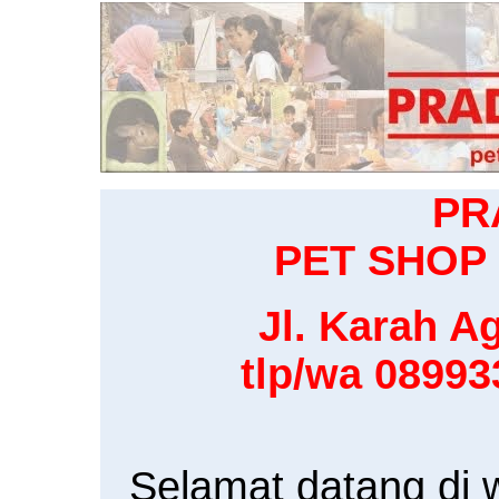
PR
PET SHOP 
Jl. Karah Ag
tlp/wa 0899
Selamat datang di 