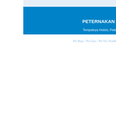
PETERNAKAN 
Tempatnya Hobiis, Peter
Pet Shop - Pet Care - Pet Vet | Prad