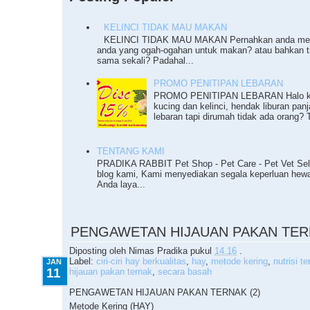
KELINCI TIDAK MAU MAKAN
KELINCI TIDAK MAU MAKAN Pernahkan anda meng
anda yang ogah-ogahan untuk makan? atau bahkan 
sama sekali? Padahal...
PROMO PENITIPAN LEBARAN
PROMO PENITIPAN LEBARAN Halo ka
kucing dan kelinci, hendak liburan pan
lebaran tapi dirumah tidak ada orang? T
TENTANG KAMI
PRADIKA RABBIT Pet Shop - Pet Care - Pet Vet Sel
blog kami, Kami menyediakan segala keperluan he
Anda laya...
1.11.2010
PENGAWETAN HIJAUAN PAKAN TERN
Diposting oleh
Nimas Pradika
pukul
14.16
.
Label:
ciri-ciri hay berkualitas
,
hay
,
metode kering
,
nutrisi t
JAN
11
hijauan pakan ternak
,
secara basah
PENGAWETAN HIJAUAN PAKAN TERNAK (2)
Metode Kering (HAY)