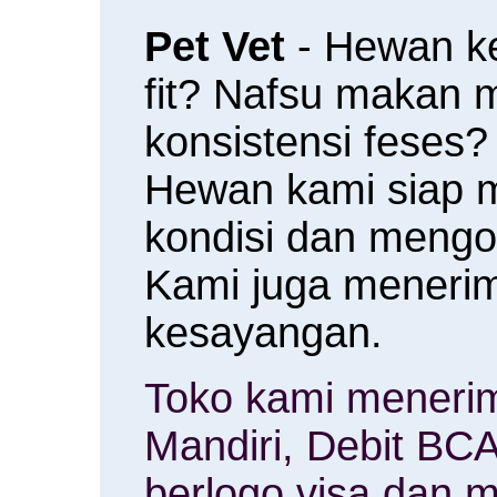
Pet Vet
- Hewan k
fit? Nafsu makan
konsistensi feses?
Hewan kami siap 
kondisi dan meng
Kami juga menerim
kesayangan.
Toko kami menerim
Mandiri, Debit BCA
berlogo visa dan m