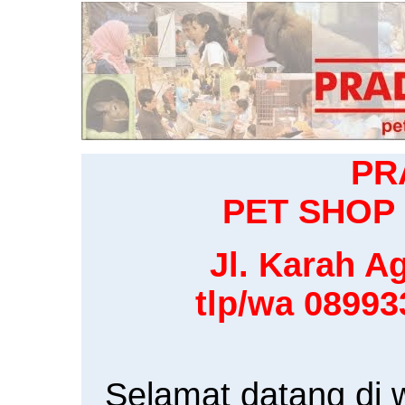
PR
PET SHOP 
Jl. Karah Ag
tlp/wa 0899
Selamat datang di 