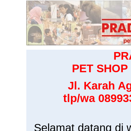
PR
PET SHOP 
Jl. Karah Ag
tlp/wa 0899
Selamat datang di 