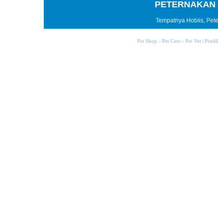
PETERNAKAN 
Tempatnya Hobiis, Peter
Pet Shop - Pet Care - Pet Vet | Prad