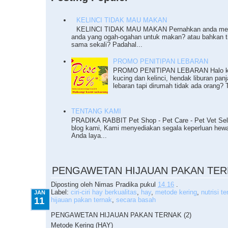
KELINCI TIDAK MAU MAKAN
KELINCI TIDAK MAU MAKAN Pernahkan anda meng
anda yang ogah-ogahan untuk makan? atau bahkan 
sama sekali? Padahal...
PROMO PENITIPAN LEBARAN
PROMO PENITIPAN LEBARAN Halo ka
kucing dan kelinci, hendak liburan pan
lebaran tapi dirumah tidak ada orang? T
TENTANG KAMI
PRADIKA RABBIT Pet Shop - Pet Care - Pet Vet Sel
blog kami, Kami menyediakan segala keperluan he
Anda laya...
1.11.2010
PENGAWETAN HIJAUAN PAKAN TERN
Diposting oleh
Nimas Pradika
pukul
14.16
.
Label:
ciri-ciri hay berkualitas
,
hay
,
metode kering
,
nutrisi t
JAN
11
hijauan pakan ternak
,
secara basah
PENGAWETAN HIJAUAN PAKAN TERNAK (2)
Metode Kering (HAY)