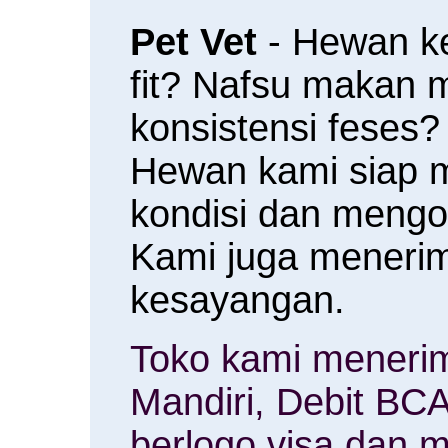
Pet Vet
- Hewan k
fit? Nafsu makan
konsistensi feses?
Hewan kami siap 
kondisi dan meng
Kami juga menerim
kesayangan.
Toko kami menerim
Mandiri, Debit BCA
berlogo visa dan m