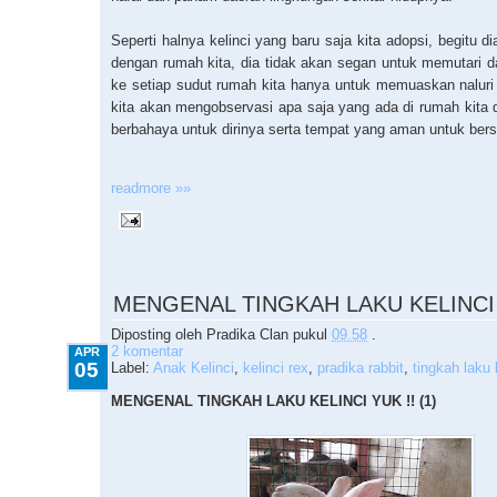
Seperti halnya kelinci yang baru saja kita adopsi, begitu 
dengan rumah kita, dia tidak akan segan untuk memutari dan
ke setiap sudut rumah kita hanya untuk memuaskan naluri 
kita akan mengobservasi apa saja yang ada di rumah kita d
berbahaya untuk dirinya serta tempat yang aman untuk ber
readmore »»
4.05.2010
MENGENAL TINGKAH LAKU KELINCI Y
Diposting oleh
Pradika Clan
pukul
09.58
.
2 komentar
APR
05
Label:
Anak Kelinci
,
kelinci rex
,
pradika rabbit
,
tingkah laku 
MENGENAL TINGKAH LAKU KELINCI YUK !! (1)