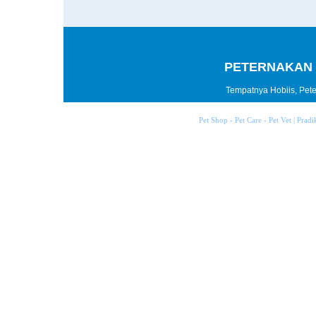
PETERNAKAN 
Tempatnya Hobiis, Peter
Pet Shop - Pet Care - Pet Vet | Prad