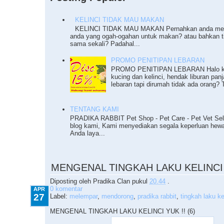
KELINCI TIDAK MAU MAKAN
KELINCI TIDAK MAU MAKAN Pernahkan anda meng
anda yang ogah-ogahan untuk makan? atau bahkan 
sama sekali? Padahal...
PROMO PENITIPAN LEBARAN
PROMO PENITIPAN LEBARAN Halo ka
kucing dan kelinci, hendak liburan pan
lebaran tapi dirumah tidak ada orang? T
TENTANG KAMI
PRADIKA RABBIT Pet Shop - Pet Care - Pet Vet Sel
blog kami, Kami menyediakan segala keperluan he
Anda laya...
4.27.2010
MENGENAL TINGKAH LAKU KELINCI Y
Diposting oleh
Pradika Clan
pukul
20.44
.
0 komentar
APR
27
Label:
melempar
,
mendorong
,
pradika rabbit
,
tingkah laku ke
MENGENAL TINGKAH LAKU KELINCI YUK !! (6)