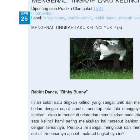
MENGENAL TINGKAH LAKU KELINCI Y
Diposting oleh
Pradika Clan
pukul
16.43
.
0 komentar
APR
25
Label:
binky bunny
,
pradika rabbit
,
rabbit dance
,
tingkah laku
MENGENAL TINGKAH LAKU KELINCI YUK !! (5)
Rabbit Dance, "Binky Bunny"
Inilah salah satu tingkah kelinci yang sangat unik dan 
berlari dengan cepat sambil menatap kita lalu menggo
seakan - akan ia menari di udara dan menunjukkan pada kita
satu kelinci kami sering melakukan hal tersebut bahka
dengan temannya. Perilaku ini sangat menghibur dan me
dilihat. Sebenarnya apa sih maksud tingkahnya ini?