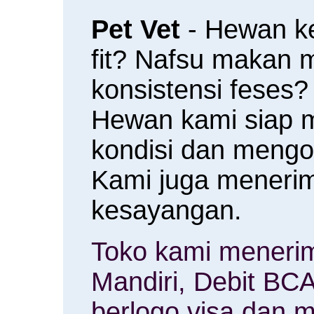
Pet Vet
- Hewan k
fit? Nafsu makan
konsistensi feses?
Hewan kami siap 
kondisi dan meng
Kami juga menerim
kesayangan.
Toko kami menerim
Mandiri, Debit BCA
berlogo visa dan m