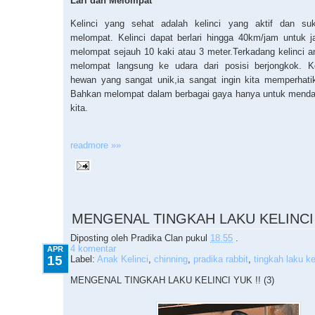
Lari dan Melompat
Kelinci yang sehat adalah kelinci yang aktif dan suk
melompat. Kelinci dapat berlari hingga 40km/jam untuk 
melompat sejauh 10 kaki atau 3 meter.Terkadang kelinci an
melompat langsung ke udara dari posisi berjongkok. K
hewan yang sangat unik,ia sangat ingin kita memperhati
Bahkan melompat dalam berbagai gaya hanya untuk mendap
kita.
readmore »»
4.15.2010
MENGENAL TINGKAH LAKU KELINCI Y
Diposting oleh
Pradika Clan
pukul
18.55
.
4 komentar
APR
15
Label:
Anak Kelinci
,
chinning
,
pradika rabbit
,
tingkah laku ke
MENGENAL TINGKAH LAKU KELINCI YUK !! (3)