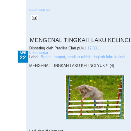
readmore »»
4.22.2010
MENGENAL TINGKAH LAKU KELINCI Y
Diposting oleh
Pradika Clan
pukul
17.33
.
0 komentar
APR
22
Label:
Berlari
,
lompat
,
pradika rabbit
,
tingkah laku kelinci
MENGENAL TINGKAH LAKU KELINCI YUK !! (4)