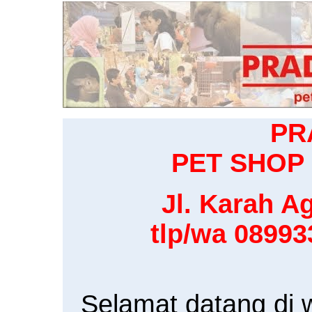
PR
PET SHOP 
Jl. Karah Ag
tlp/wa 0899
Selamat datang di 