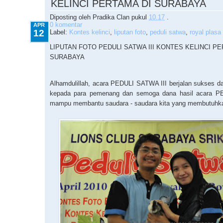
KELINCI PERTAMA DI SURABAYA
Diposting oleh
Pradika Clan
pukul
10.17
.
0 komentar
APR
12
Label:
Kontes kelinci
,
liputan foto
,
peduli satwa
,
royal plasa
LIPUTAN FOTO PEDULI SATWA III KONTES KELINCI PE
SURABAYA
Alhamdulillah, acara PEDULI SATWA III berjalan sukses da
kepada para pemenang dan semoga dana hasil acara P
mampu membantu saudara - saudara kita yang membutuhka