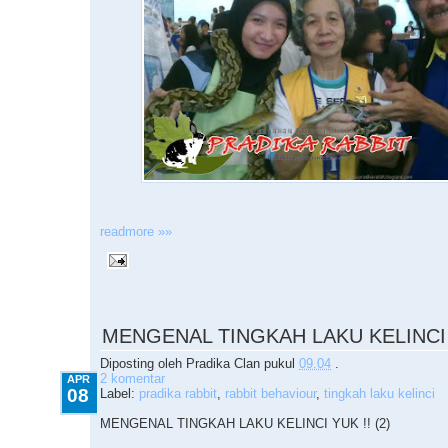
readmore »»
4.08.2010
MENGENAL TINGKAH LAKU KELINCI Y
Diposting oleh
Pradika Clan
pukul
09.04
.
2 komentar
APR
08
Label:
pradika rabbit
,
rabbit behaviour
,
tingkah laku kelinci
MENGENAL TINGKAH LAKU KELINCI YUK !! (2)