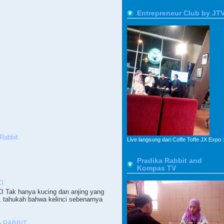
Entrepreneur Club by JT
Rabbit
Live langsung dari Coffe Toffe JX Expo :
Pradika Rabbit and
Kompas TV
I
ak hanya kucing dan anjing yang
, tahukah bahwa kelinci sebenarnya
 RABBIT