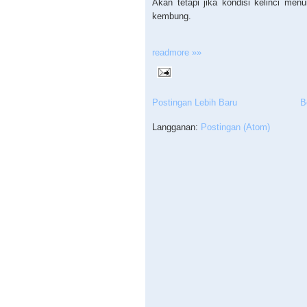
Akan tetapi jika kondisi kelinci menu
kembung.
readmore »»
Postingan Lebih Baru
B
Langganan:
Postingan (Atom)