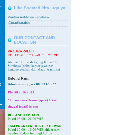
V
Like Socmed kita juga ya
Pradika Rabbit on Facebook
@pradikarabbit
OUR CONTACT AND
LOCATION
PRADIKA RABBIT
PET SHOP - PET CARE - PET VET
Alamat : Jl. Karah Agung III no.16
Surabaya
(dekat kantor jawa pos
lama/percetakan dan Madu Pramuka)
Hubungi Kami
)
Admin sms, tlp, wa 08993323522
Pin BB
7EB97B1A
*Format sms: Nama (spasi) lokasi
tinggal (spasi) isi sms
BUKA SETIAP HARI
Pukul 08.00 - 21.00 WIB
JAM PRAKTEK DOKTER HEWAN
Pukul 10.00 - 16.00 WIB, diluar jam
tersebut silakan hubungi Admin