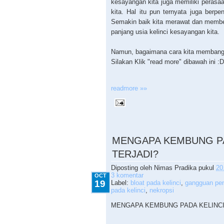
kesayangan kita juga memiliki perasa
kita. Hal itu pun ternyata juga berpe
Semakin baik kita merawat dan memberi
panjang usia kelinci kesayangan kita.
Namun, bagaimana cara kita membangu
Silakan Klik "read more" dibawah ini :D
readmore »»
10.19.2010
MENGAPA KEMBUNG PA
TERJADI?
Diposting oleh
Nimas Pradika
pukul
20
3 komentar
OCT
19
Label:
bloat pada kelinci
,
gangguan pen
pada kelinci
,
nekropsi
MENGAPA KEMBUNG PADA KELINCI