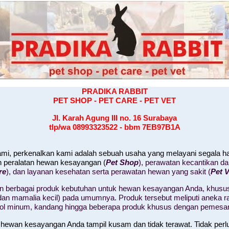
PRADIKA RABBIT
PET SHOP - PET CARE - PET VET
Jl. Karah Agung III no. 16
Surabaya
tlp/wa 08993323522 - bbm 7EB97B1A
kami, perkenalkan kami adalah sebuah usaha yang melayani segala 
n peralatan hewan kesayangan (
Pet Shop
), perawatan kecantikan d
re
), dan layanan kesehatan serta perawatan hewan yang sakit (
Pet V
 berbagai produk kebutuhan untuk hewan kesayangan Anda, khusus
il, dan mamalia kecil) pada umumnya. Produk tersebut meliputi aneka
tol minum, kandang hingga beberapa produk khusus dengan pemesa
 hewan kesayangan Anda tampil kusam dan tidak terawat. Tidak perl