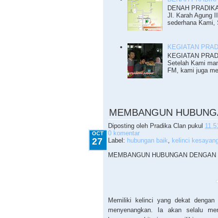
DENAH PRADIKA R
Jl. Karah Agung I
sederhana Kami, S
KEGIATAN PRADI
KEGIATAN PRADI
Setelah Kami mam
FM, kami juga me
10.27.2010
MEMBANGUN HUBUNGA
Diposting oleh
Pradika Clan
pukul
11.5
0 komentar
OCT
27
Label:
hubungan baik
,
kelinci kesayan
MEMBANGUN HUBUNGAN DENGAN 
Memiliki kelinci yang dekat dengan
menyenangkan. Ia akan selalu mend