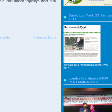
run lebih mudah terjadinya bloat atau
Surabaya Post, 23 Januar
2011
eranda
Postingan Lama
Berbagi cara memelihara kelinci, why
not? :)
Lomba Ide Bisnis BMW
PERTAMINA 2010