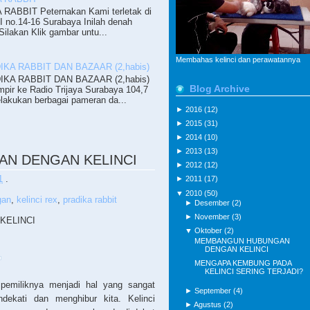
ABBIT Peternakan Kami terletak di
II no.14-16 Surabaya Inilah denah
ilakan Klik gambar untu...
Membahas kelinci dan perawatannya
KA RABBIT DAN BAZAAR (2,habis)
KA RABBIT DAN BAZAAR (2,habis)
Blog Archive
pir ke Radio Trijaya Surabaya 104,7
lakukan berbagai pameran da...
►
2016
(12)
►
2015
(31)
►
2014
(10)
►
2013
(13)
N DENGAN KELINCI
►
2012
(12)
1
.
►
2011
(17)
▼
2010
(50)
gan
,
kelinci rex
,
pradika rabbit
►
Desember
(2)
►
November
(3)
KELINCI
▼
Oktober
(2)
MEMBANGUN HUBUNGAN
DENGAN KELINCI
MENGAPA KEMBUNG PADA
KELINCI SERING TERJADI?
 pemiliknya menjadi hal yang sangat
►
September
(4)
ekati dan menghibur kita. Kelinci
►
Agustus
(2)