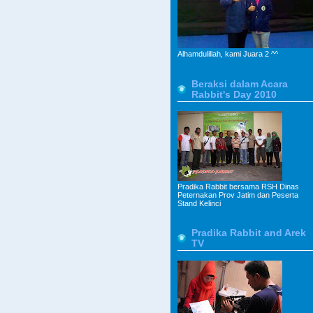
Alhamdulillah, kami Juara 2 ^^
Beraksi dalam Acara
Rabbit's Day 2010
Pradika Rabbit bersama RSH Dinas
Peternakan Prov Jatim dan Peserta
Stand Kelinci
Pradika Rabbit and Arek
TV