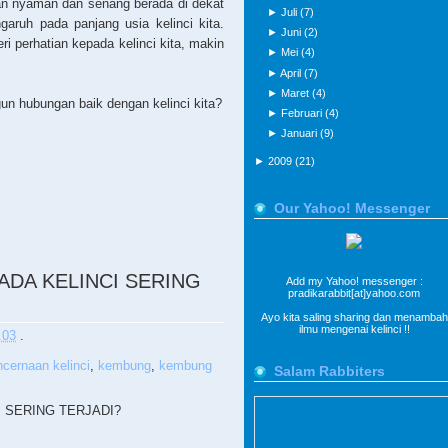
an nyaman dan senang berada di dekat
►
Juli
(7)
ngaruh pada panjang usia kelinci kita.
►
Juni
(2)
 perhatian kepada kelinci kita, makin
►
Mei
(4)
►
April
(7)
►
Maret
(4)
n hubungan baik dengan kelinci kita?
►
Februari
(4)
►
Januari
(9)
►
2009
(21)
Our Yahoo! Messenger
DA KELINCI SERING
Add my Yahoo! messenger :
pradikarabbit[at]yahoo.com
Ayo kita saling sharing dan menambah
ilmu mengenai kelinci !!
.03
.
cernaan kelinci
,
kembung
,
kembung
Salam Rabbiters
 SERING TERJADI?