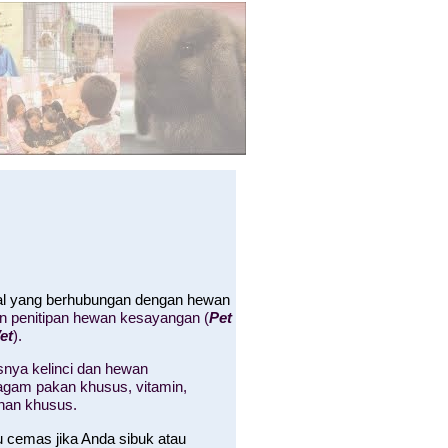
hal yang berhubungan dengan hewan
an penitipan hewan kesayangan (
Pet
et
).
nya kelinci dan hewan
 ragam pakan khusus, vitamin,
nan khusus.
u cemas jika Anda sibuk atau