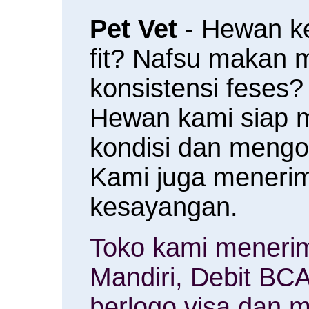
Pet Vet
- Hewan k
fit? Nafsu makan
konsistensi feses?
Hewan kami siap 
kondisi dan meng
Kami juga menerim
kesayangan.
Toko kami menerim
Mandiri, Debit BCA
berlogo visa dan m