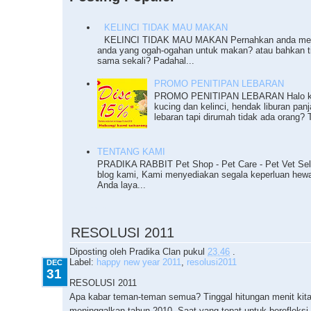
KELINCI TIDAK MAU MAKAN
KELINCI TIDAK MAU MAKAN Pernahkan anda meng
anda yang ogah-ogahan untuk makan? atau bahkan 
sama sekali? Padahal...
PROMO PENITIPAN LEBARAN
PROMO PENITIPAN LEBARAN Halo ka
kucing dan kelinci, hendak liburan pan
lebaran tapi dirumah tidak ada orang? T
TENTANG KAMI
PRADIKA RABBIT Pet Shop - Pet Care - Pet Vet Sel
blog kami, Kami menyediakan segala keperluan he
Anda laya...
12.31.2010
RESOLUSI 2011
Diposting oleh
Pradika Clan
pukul
23.46
.
Label:
happy new year 2011
,
resolusi2011
DEC
31
RESOLUSI 2011
Apa kabar teman-teman semua? Tinggal hitungan menit kit
meninggalkan tahun 2010. Saat yang tepat untuk berefleks