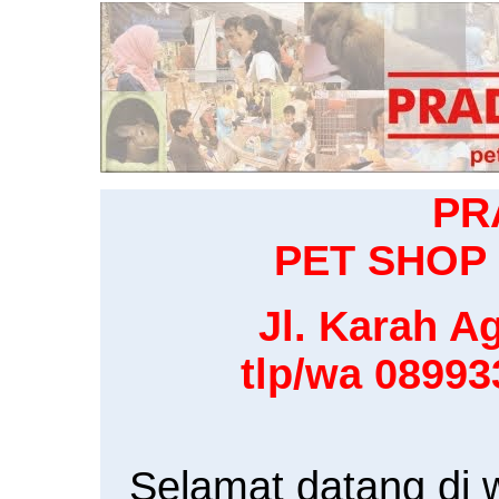
PR
PET SHOP 
Jl. Karah Ag
tlp/wa 0899
Selamat datang di 