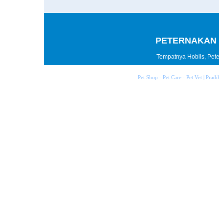
PETERNAKAN 
Tempatnya Hobiis, Peter
Pet Shop - Pet Care - Pet Vet | Prad