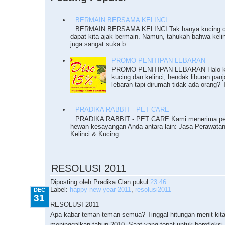
BERMAIN BERSAMA KELINCI
BERMAIN BERSAMA KELINCI Tak hanya kucing da
dapat kita ajak bermain. Namun, tahukah bahwa keli
juga sangat suka b...
PROMO PENITIPAN LEBARAN
PROMO PENITIPAN LEBARAN Halo ka
kucing dan kelinci, hendak liburan pan
lebaran tapi dirumah tidak ada orang? T
PRADIKA RABBIT - PET CARE
PRADIKA RABBIT - PET CARE Kami menerima pe
hewan kesayangan Anda antara lain: Jasa Perawata
Kelinci & Kucing...
12.31.2010
RESOLUSI 2011
Diposting oleh
Pradika Clan
pukul
23.46
.
Label:
happy new year 2011
,
resolusi2011
DEC
31
RESOLUSI 2011
Apa kabar teman-teman semua? Tinggal hitungan menit kit
meninggalkan tahun 2010. Saat yang tepat untuk berefleks