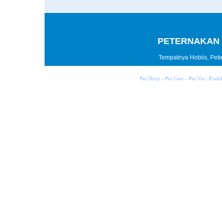
PETERNAKAN 
Tempatnya Hobiis, Peter
Pet Shop - Pet Care - Pet Vet | Prad