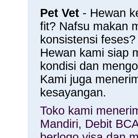
Pet Vet
- Hewan k
fit? Nafsu makan
konsistensi feses?
Hewan kami siap 
kondisi dan meng
Kami juga menerim
kesayangan.
Toko kami menerim
Mandiri, Debit BCA
berlogo visa dan m