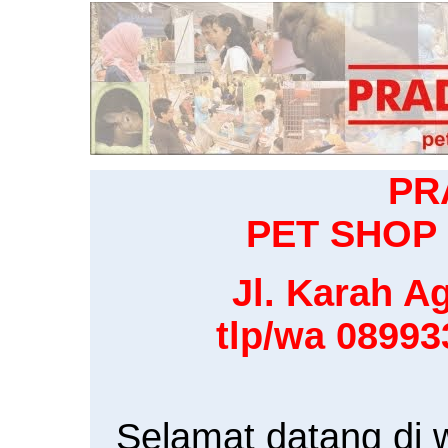
PR
PET SHOP 
Jl. Karah Ag
tlp/wa 0899
Selamat datang di 