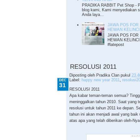
PRADIKA RABBIT Pet Shop - Pet
blog kami, Kami menyediakan 
Anda laya...
JAWA POS FOR H
HEWAN KELINCI
JAWA POS FOR H
HEWAN KELINCI
#latepost
12.31.2010
RESOLUSI 2011
Diposting oleh
Pradika Clan
pukul
23.4
Label:
happy new year 2011
,
resolusi2
DEC
31
RESOLUSI 2011
Apa kabar teman-teman semua? Tinggal
meninggalkan tahun 2010. Saat yang t
resolusi untuk tahun 2011 ke depan. 
tahun ini akan menjadi awal yang baik 
atas apa yang telah diberikan oleh-Ny