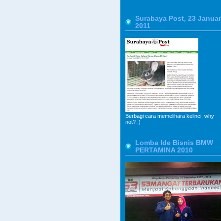
Surabaya Post, 23 Januar
2011
Berbagi cara memelihara kelinci, why
not? :)
Lomba Ide Bisnis BMW
PERTAMINA 2010