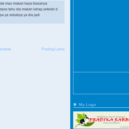
 tidak mau makan kaya biasanya
mpas tahu dia makan lahap,setelah d
pa ya sebabya ya dia jadi
eranda
Posting Lama
My Logo