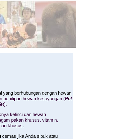
hal yang berhubungan dengan hewan
an penitipan hewan kesayangan (
Pet
et
).
nya kelinci dan hewan
 ragam pakan khusus, vitamin,
nan khusus.
u cemas jika Anda sibuk atau