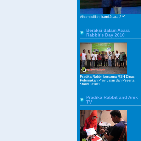
Alhamdulillah, kami Juara 2 ^^
Beraksi dalam Acara
Rabbit's Day 2010
Pradika Rabbit bersama RSH Dinas
Peternakan Prov Jatim dan Peserta
Stand Kelinci
Pradika Rabbit and Arek
TV