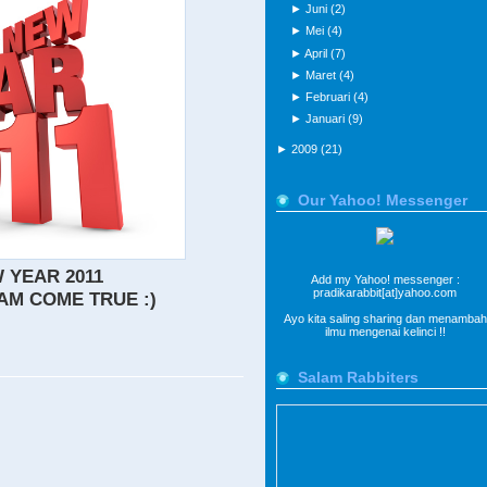
►
Juni
(2)
►
Mei
(4)
►
April
(7)
►
Maret
(4)
►
Februari
(4)
►
Januari
(9)
►
2009
(21)
Our Yahoo! Messenger
 YEAR 2011
Add my Yahoo! messenger :
pradikarabbit[at]yahoo.com
M COME TRUE :)
Ayo kita saling sharing dan menambah
ilmu mengenai kelinci !!
Salam Rabbiters