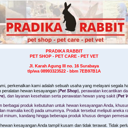
PRADIKA RABBIT
PET SHOP - PET CARE - PET VET
Jl. Karah Agung III no. 16
Surabaya
tlp/wa 08993323522 - bbm 7EB97B1A
kami, perkenalkan kami adalah sebuah usaha yang melayani segala 
n peralatan hewan kesayangan (
Pet Shop
), perawatan kecantikan d
re
), dan layanan kesehatan serta perawatan hewan yang sakit (
Pet V
 berbagai produk kebutuhan untuk hewan kesayangan Anda, khusus
il, dan mamalia kecil) pada umumnya. Produk tersebut meliputi aneka
tol minum, kandang hingga beberapa produk khusus dengan pemesa
 hewan kesayangan Anda tampil kusam dan tidak terawat. Tidak perl