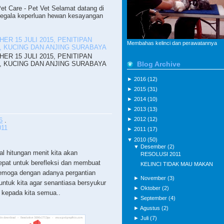
 Care - Pet Vet Selamat datang di
segala keperluan hewan kesayangan
ER 15 JULI 2015, PENITIPAN
Membahas kelinci dan perawatannya
, KUCING DAN ANJING SURABAYA
ER 15 JULI 2015, PENITIPAN
, KUCING DAN ANJING SURABAYA
Blog Archive
►
2016
(12)
►
2015
(31)
►
2014
(10)
►
2013
(13)
►
2012
(12)
6
.
011
►
2011
(17)
▼
2010
(50)
▼
Desember
(2)
 hitungan menit kita akan
RESOLUSI 2011
epat untuk berefleksi dan membuat
KELINCI TIDAK MAU MAKAN
Semoga dengan adanya pergantian
►
November
(3)
untuk kita agar senantiasa bersyukur
►
Oktober
(2)
a kepada kita semua..
►
September
(4)
►
Agustus
(2)
►
Juli
(7)