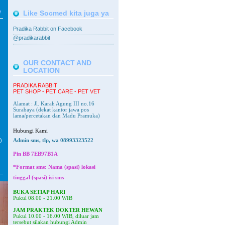
V
Like Socmed kita juga ya
Pradika Rabbit on Facebook
@pradikarabbit
OUR CONTACT AND
LOCATION
PRADIKA RABBIT
PET SHOP - PET CARE - PET VET
Alamat : Jl. Karah Agung III no.16
Surabaya
(dekat kantor jawa pos
lama/percetakan dan Madu Pramuka)
Hubungi Kami
)
Admin sms, tlp, wa 08993323522
Pin BB
7EB97B1A
*Format sms: Nama (spasi) lokasi
tinggal (spasi) isi sms
BUKA SETIAP HARI
Pukul 08.00 - 21.00 WIB
JAM PRAKTEK DOKTER HEWAN
Pukul 10.00 - 16.00 WIB, diluar jam
tersebut silakan hubungi Admin