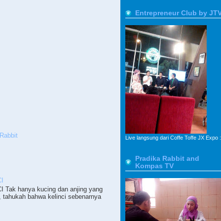
Entrepreneur Club by JT
Rabbit
Live langsung dari Coffe Toffe JX Expo :
Pradika Rabbit and
Kompas TV
I
ak hanya kucing dan anjing yang
, tahukah bahwa kelinci sebenarnya