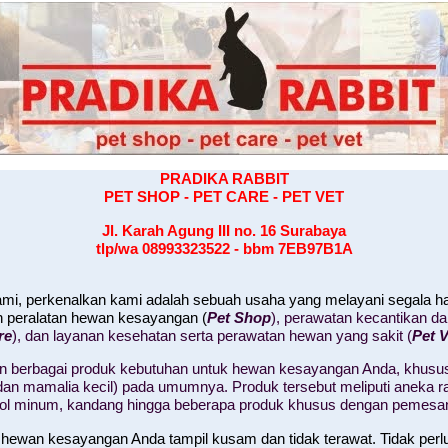
PRADIKA RABBIT
PET SHOP - PET CARE - PET VET
Jl. Karah Agung III no. 16
Surabaya
tlp/wa 08993323522 - bbm 7EB97B1A
kami, perkenalkan kami adalah sebuah usaha yang melayani segala 
n peralatan hewan kesayangan (
Pet Shop
), perawatan kecantikan d
re
), dan layanan kesehatan serta perawatan hewan yang sakit (
Pet V
 berbagai produk kebutuhan untuk hewan kesayangan Anda, khusus
il, dan mamalia kecil) pada umumnya. Produk tersebut meliputi aneka
tol minum, kandang hingga beberapa produk khusus dengan pemesa
 hewan kesayangan Anda tampil kusam dan tidak terawat. Tidak perl