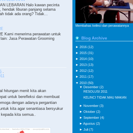
N LEBARAN Halo kawan pecinta
i, hendak liburan panjang selama
ah tidak ada orang? Tidak...
Membahas kelinci dan perawatannya
RE
 Kami menerima perawatan untuk
Blog Archive
lain: Jasa Perawatan Grooming
►
2016
(12)
►
2015
(31)
►
2014
(10)
►
2013
(13)
►
2012
(12)
6
.
011
►
2011
(17)
▼
2010
(50)
▼
Desember
(2)
 hitungan menit kita akan
RESOLUSI 2011
epat untuk berefleksi dan membuat
KELINCI TIDAK MAU MAKAN
Semoga dengan adanya pergantian
►
November
(3)
untuk kita agar senantiasa bersyukur
►
Oktober
(2)
a kepada kita semua..
►
September
(4)
►
Agustus
(2)
►
Juli
(7)