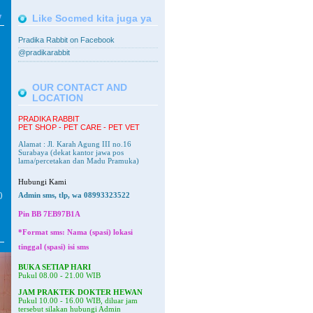
V
Like Socmed kita juga ya
Pradika Rabbit on Facebook
@pradikarabbit
OUR CONTACT AND
LOCATION
PRADIKA RABBIT
PET SHOP - PET CARE - PET VET
Alamat : Jl. Karah Agung III no.16
Surabaya
(dekat kantor jawa pos
lama/percetakan dan Madu Pramuka)
Hubungi Kami
)
Admin sms, tlp, wa 08993323522
Pin BB
7EB97B1A
*Format sms: Nama (spasi) lokasi
tinggal (spasi) isi sms
BUKA SETIAP HARI
Pukul 08.00 - 21.00 WIB
JAM PRAKTEK DOKTER HEWAN
Pukul 10.00 - 16.00 WIB, diluar jam
tersebut silakan hubungi Admin