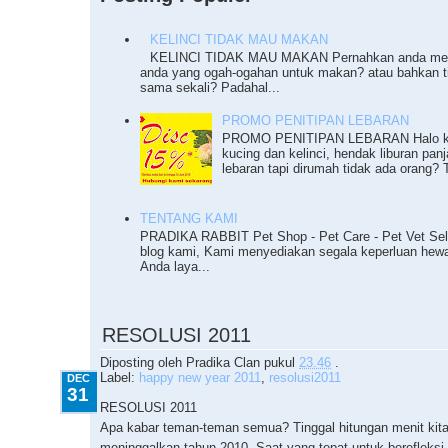
KELINCI TIDAK MAU MAKAN
KELINCI TIDAK MAU MAKAN Pernahkan anda meng
anda yang ogah-ogahan untuk makan? atau bahkan 
sama sekali? Padahal...
PROMO PENITIPAN LEBARAN
PROMO PENITIPAN LEBARAN Halo ka
kucing dan kelinci, hendak liburan pan
lebaran tapi dirumah tidak ada orang? T
TENTANG KAMI
PRADIKA RABBIT Pet Shop - Pet Care - Pet Vet Sel
blog kami, Kami menyediakan segala keperluan he
Anda laya...
12.31.2010
RESOLUSI 2011
Diposting oleh
Pradika Clan
pukul
23.46
.
Label:
happy new year 2011
,
resolusi2011
DEC
31
RESOLUSI 2011
Apa kabar teman-teman semua? Tinggal hitungan menit kit
meninggalkan tahun 2010. Saat yang tepat untuk berefleks