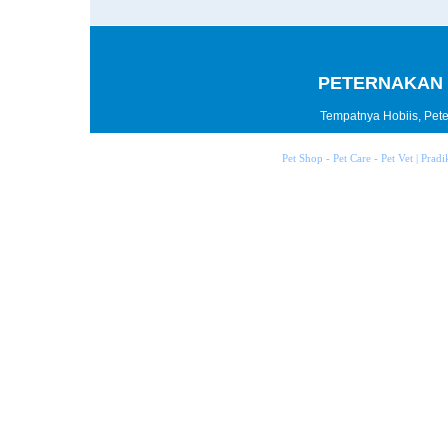
PETERNAKAN 
Tempatnya Hobiis, Peter
Pet Shop - Pet Care - Pet Vet | Prad