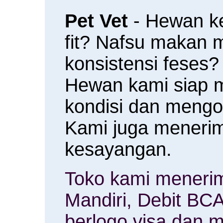
Pet Vet
- Hewan k
fit? Nafsu makan
konsistensi feses?
Hewan kami siap 
kondisi dan meng
Kami juga menerim
kesayangan.
Toko kami menerim
Mandiri, Debit BCA
berlogo visa dan m