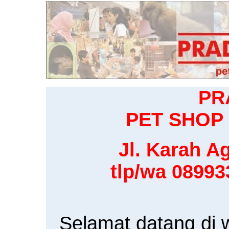
PR
PET SHOP 
Jl. Karah Ag
tlp/wa 0899
Selamat datang di 