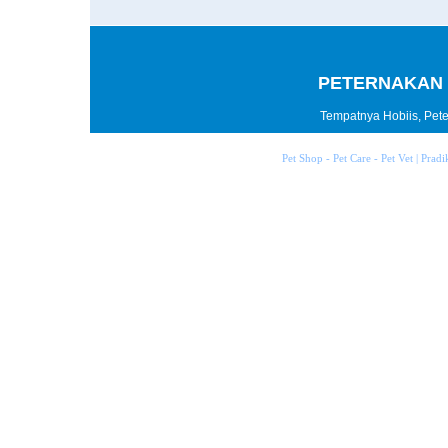
PETERNAKAN 
Tempatnya Hobiis, Peter
Pet Shop - Pet Care - Pet Vet | Prad