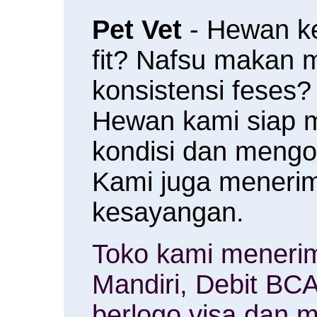
Pet Vet
- Hewan k
fit? Nafsu makan
konsistensi feses?
Hewan kami siap 
kondisi dan meng
Kami juga menerim
kesayangan.
Toko kami menerim
Mandiri, Debit BCA
berlogo visa dan m