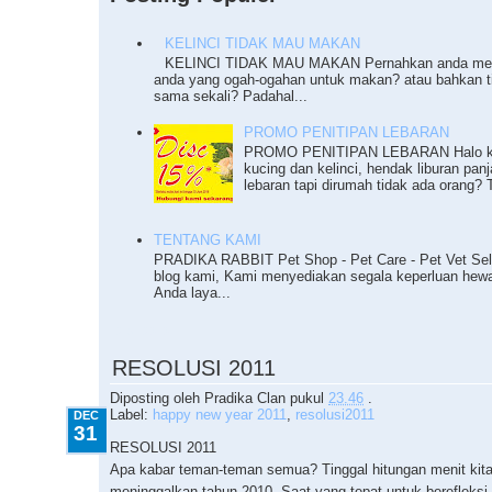
KELINCI TIDAK MAU MAKAN
KELINCI TIDAK MAU MAKAN Pernahkan anda meng
anda yang ogah-ogahan untuk makan? atau bahkan 
sama sekali? Padahal...
PROMO PENITIPAN LEBARAN
PROMO PENITIPAN LEBARAN Halo ka
kucing dan kelinci, hendak liburan pan
lebaran tapi dirumah tidak ada orang? T
TENTANG KAMI
PRADIKA RABBIT Pet Shop - Pet Care - Pet Vet Sel
blog kami, Kami menyediakan segala keperluan he
Anda laya...
12.31.2010
RESOLUSI 2011
Diposting oleh
Pradika Clan
pukul
23.46
.
Label:
happy new year 2011
,
resolusi2011
DEC
31
RESOLUSI 2011
Apa kabar teman-teman semua? Tinggal hitungan menit kit
meninggalkan tahun 2010. Saat yang tepat untuk berefleks