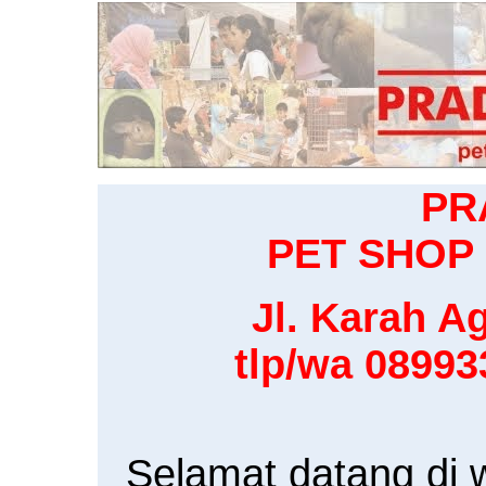
PR
PET SHOP 
Jl. Karah Ag
tlp/wa 0899
Selamat datang di 