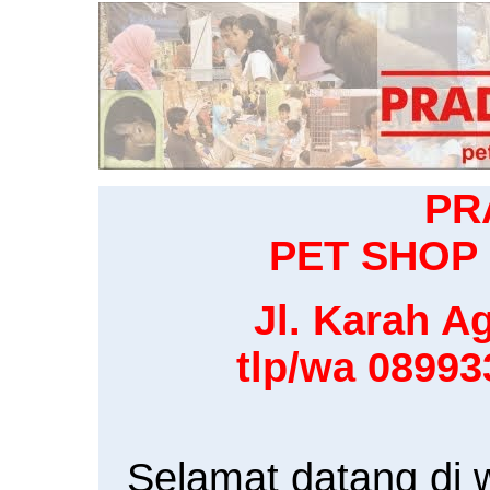
PR
PET SHOP 
Jl. Karah Ag
tlp/wa 0899
Selamat datang di 