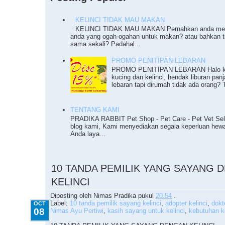
KELINCI TIDAK MAU MAKAN
KELINCI TIDAK MAU MAKAN Pernahkan anda meng
anda yang ogah-ogahan untuk makan? atau bahkan 
sama sekali? Padahal...
PROMO PENITIPAN LEBARAN
PROMO PENITIPAN LEBARAN Halo ka
kucing dan kelinci, hendak liburan pan
lebaran tapi dirumah tidak ada orang? T
TENTANG KAMI
PRADIKA RABBIT Pet Shop - Pet Care - Pet Vet Sel
blog kami, Kami menyediakan segala keperluan he
Anda laya...
10.08.2012
10 TANDA PEMILIK YANG SAYANG 
KELINCI
Diposting oleh
Nimas Pradika
pukul
20.54
.
Label:
10 tanda pemilik sayang kelinci
,
adopter kelinci
,
dokt
OCT
08
Nimas Ayu Pertiwi
,
kasih sayang untuk kelinci
,
kebutuhan ke