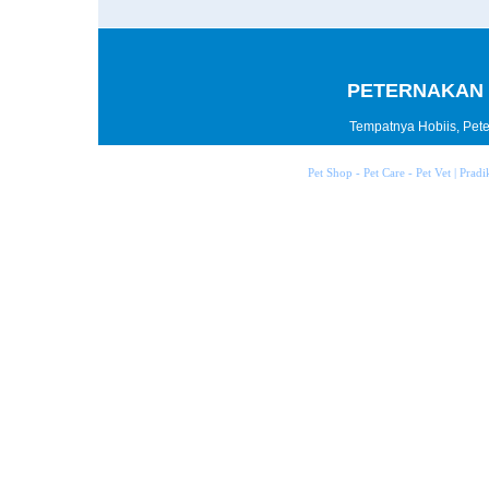
PETERNAKAN 
Tempatnya Hobiis, Peter
Pet Shop - Pet Care - Pet Vet | Prad