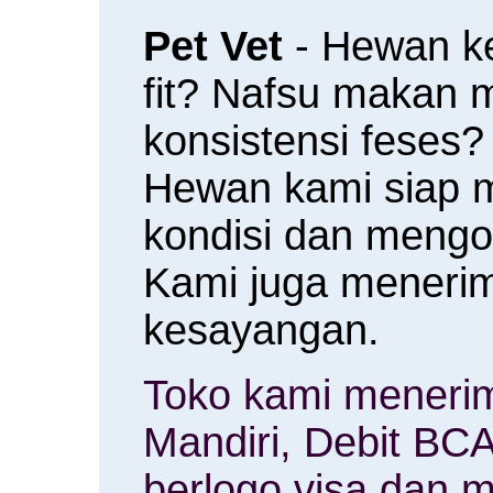
Pet Vet
- Hewan k
fit? Nafsu makan
konsistensi feses?
Hewan kami siap 
kondisi dan meng
Kami juga menerim
kesayangan.
Toko kami menerim
Mandiri, Debit BCA
berlogo visa dan m