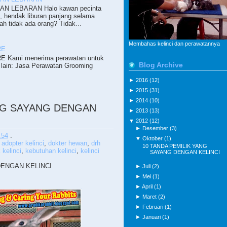
N LEBARAN Halo kawan pecinta
i, hendak liburan panjang selama
ah tidak ada orang? Tidak...
Membahas kelinci dan perawatannya
RE
 Kami menerima perawatan untuk
Blog Archive
lain: Jasa Perawatan Grooming
►
2016
(12)
►
2015
(31)
►
2014
(10)
ANG SAYANG DENGAN
►
2013
(13)
▼
2012
(12)
►
Desember
(3)
.54
.
▼
Oktober
(1)
,
adopter kelinci
,
dokter hewan
,
drh
10 TANDA PEMILIK YANG
 kelinci
,
kebutuhan kelinci
,
kelinci
SAYANG DENGAN KELINCI
DENGAN KELINCI
►
Juli
(2)
►
Mei
(1)
►
April
(1)
►
Maret
(2)
►
Februari
(1)
►
Januari
(1)