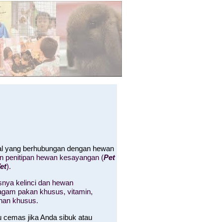
hal yang berhubungan dengan hewan
an penitipan hewan kesayangan (
Pet
et
).
nya kelinci dan hewan
 ragam pakan khusus, vitamin,
nan khusus.
u cemas jika Anda sibuk atau