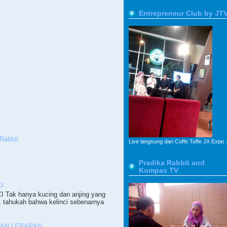
Entrepreneur Club by JT
Rabbit
Live langsung dari Coffe Toffe JX Expo :
Pradika Rabbit and
Kompas TV
I
ak hanya kucing dan anjing yang
, tahukah bahwa kelinci sebenarnya
PAN LEBARAN