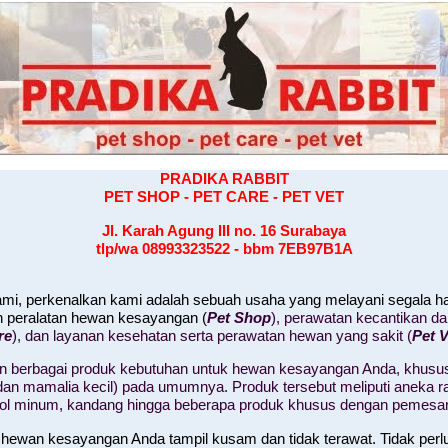
PRADIKA RABBIT
PET SHOP - PET CARE - PET VET
Jl. Karah Agung III no. 16
Surabaya
tlp/wa 08993323522 - bbm 7EB97B1A
kami, perkenalkan kami adalah sebuah usaha yang melayani segala 
n peralatan hewan kesayangan (
Pet Shop
), perawatan kecantikan d
re
), dan layanan kesehatan serta perawatan hewan yang sakit (
Pet V
 berbagai produk kebutuhan untuk hewan kesayangan Anda, khusus
il, dan mamalia kecil) pada umumnya. Produk tersebut meliputi aneka
tol minum, kandang hingga beberapa produk khusus dengan pemesa
 hewan kesayangan Anda tampil kusam dan tidak terawat. Tidak perl