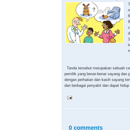
7
m
8
9
c
d
1
t
m
Tanda tersebut merupakan sebuah cer
pemilik yang benar-benar sayang dan p
dengan perhatian dan kasih sayang ters
dari berbagai penyakit dan dapat hidup
0 comments