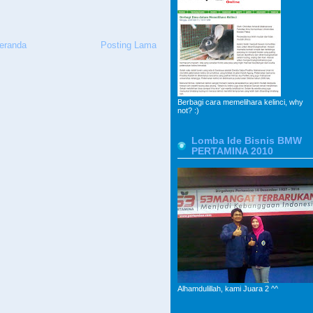
eranda
Posting Lama
Berbagi cara memelihara kelinci, why
not? :)
Lomba Ide Bisnis BMW
PERTAMINA 2010
Alhamdulillah, kami Juara 2 ^^