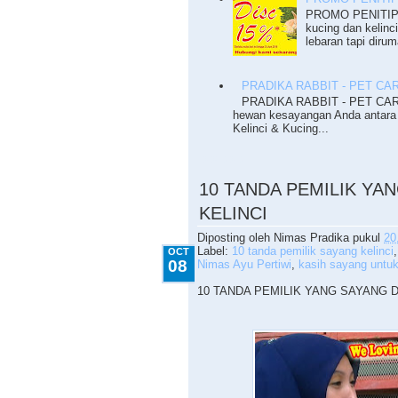
PROMO PENITIPA
kucing dan kelinc
lebaran tapi dirum
PRADIKA RABBIT - PET CA
PRADIKA RABBIT - PET CARE
hewan kesayangan Anda antara 
Kelinci & Kucing...
10.08.2012
10 TANDA PEMILIK Y
KELINCI
Diposting oleh
Nimas Pradika
pukul
20
Label:
10 tanda pemilik sayang kelinci
OCT
08
Nimas Ayu Pertiwi
,
kasih sayang untuk
10 TANDA PEMILIK YANG SAYANG 