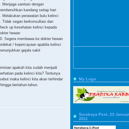
. Menjaga sanitasi dengan
embersihkan kandang setiap hari
. Melakukan perawatan bulu kelinci
. Tidak segan berkonsultasi dan
heck up kesehatan kelinci kepada
okter hewan
0. Segera membawa ke dokter hewan
erdekat / kepercayaan apabila kelinci
enunjukkan gejala sakit
minan apakah kita sudah menjadi
erhatian pada kelinci kita? Tentunya
My Logo
ebut maka kelinci kita akan terhindar
 hingga bertahun-tahun.
Surabaya Post, 23 Januar
2011