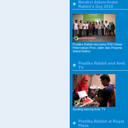
Beraksi dalam Acara
Rabbit's Day 2010
Pradika Rabbit bersama RSH Dinas
Peternakan Prov Jatim dan Peserta
Stand Kelinci
Pradika Rabbit and Arek
TV
Syuting bareng Arek TV
Pradika Rabbit at Royal
Plaza