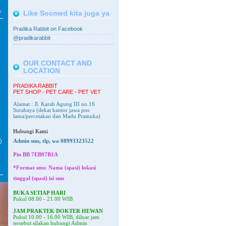
V
Like Socmed kita juga ya
Pradika Rabbit on Facebook
@pradikarabbit
OUR CONTACT AND
LOCATION
PRADIKA RABBIT
PET SHOP - PET CARE - PET VET
Alamat : Jl. Karah Agung III no.16
Surabaya
(dekat kantor jawa pos
lama/percetakan dan Madu Pramuka)
Hubungi Kami
)
Admin sms, tlp, wa 08993323522
Pin BB
7EB97B1A
*Format sms: Nama (spasi) lokasi
tinggal (spasi) isi sms
BUKA SETIAP HARI
Pukul 08.00 - 21.00 WIB
JAM PRAKTEK DOKTER HEWAN
Pukul 10.00 - 16.00 WIB, diluar jam
tersebut silakan hubungi Admin