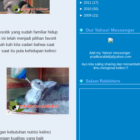
►
2011
(17)
►
2010
(50)
►
2009
(21)
Our Yahoo! Messenger
sotik yang sudah familiar hidup
i telah menjadi pilihan favorit
ah kah kita sadari bahwa saat
saat itu pula kehidupan kelinci
Add my Yahoo! messenger :
pradikarabbit[at]yahoo.com
Ayo kita saling sharing dan menambah
ilmu mengenai kelinci !!
Salam Rabbiters
n kebutuhan nutrisi kelinci
engan kualitas yang baik