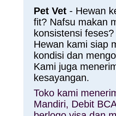
Pet Vet
- Hewan k
fit? Nafsu makan
konsistensi feses?
Hewan kami siap 
kondisi dan meng
Kami juga menerim
kesayangan.
Toko kami menerim
Mandiri, Debit BCA
berlogo visa dan m