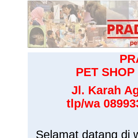
PR
PET SHOP 
Jl. Karah Ag
tlp/wa 0899
Selamat datang di 