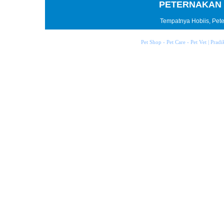
PETERNAKAN 
Tempatnya Hobiis, Peter
Pet Shop - Pet Care - Pet Vet | Prad