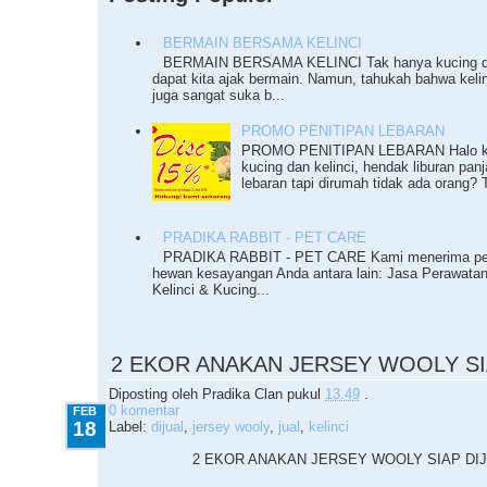
BERMAIN BERSAMA KELINCI
BERMAIN BERSAMA KELINCI Tak hanya kucing da
dapat kita ajak bermain. Namun, tahukah bahwa keli
juga sangat suka b...
PROMO PENITIPAN LEBARAN
PROMO PENITIPAN LEBARAN Halo ka
kucing dan kelinci, hendak liburan pan
lebaran tapi dirumah tidak ada orang? T
PRADIKA RABBIT - PET CARE
PRADIKA RABBIT - PET CARE Kami menerima pe
hewan kesayangan Anda antara lain: Jasa Perawata
Kelinci & Kucing...
2.18.2015
2 EKOR ANAKAN JERSEY WOOLY SI
Diposting oleh
Pradika Clan
pukul
13.49
.
0 komentar
FEB
18
Label:
dijual
,
jersey wooly
,
jual
,
kelinci
2 EKOR ANAKAN JERSEY WOOLY SIAP DI