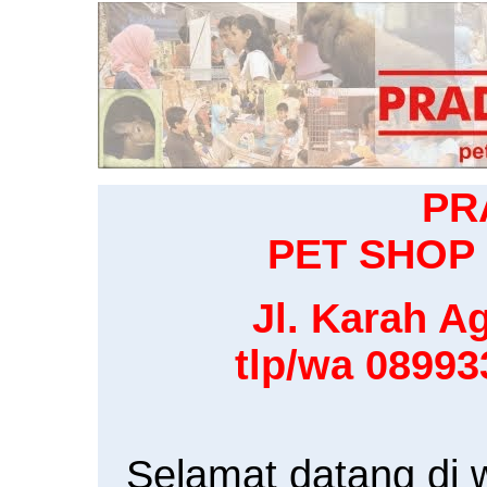
PR
PET SHOP 
Jl. Karah Ag
tlp/wa 0899
Selamat datang di 