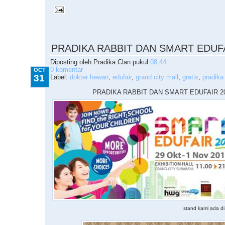
10.31.2015
PRADIKA RABBIT DAN SMART EDUFA
Diposting oleh
Pradika Clan
pukul
08.44
.
0 komentar
OCT
31
Label:
dokter hewan
,
edufair
,
grand city mall
,
gratis
,
pradika 
PRADIKA RABBIT DAN SMART EDUFAIR 2
stand kami ada di