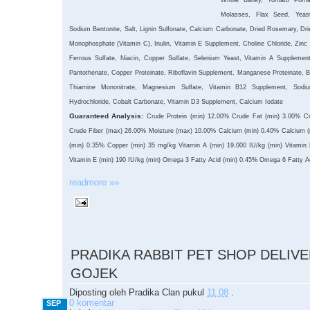
Molasses, Flax Seed, Yeast
Sodium Bentonite, Salt, Lignin Sulfonate, Calcium Carbonate, Dried Rosemary, Dr
Monophosphate (Vitamin C), Inulin, Vitamin E Supplement, Choline Chloride, Zinc P
Ferrous Sulfate, Niacin, Copper Sulfate, Selenium Yeast, Vitamin A Supplement
Pantothenate, Copper Proteinate, Riboflavin Supplement, Manganese Proteinate, 
Thiamine Mononitrate, Magnesium Sulfate, Vitamin B12 Supplement, Sodium
Hydrochloride, Cobalt Carbonate, Vitamin D3 Supplement, Calcium Iodate
Guaranteed Analysis:
Crude Protein (min) 12.00% Crude Fat (min) 3.00% C
Crude Fiber (max) 26.00% Moisture (max) 10.00% Calcium (min) 0.40% Calcium 
(min) 0.35% Copper (min) 35 mg/kg Vitamin A (min) 19,000 IU/kg (min) Vitamin 
Vitamin E (min) 190 IU/kg (min) Omega 3 Fatty Acid (min) 0.45% Omega 6 Fatty A
readmore »»
9.04.2015
PRADIKA RABBIT PET SHOP DELIV
GOJEK
Diposting oleh
Pradika Clan
pukul
11.08
.
0 komentar
SEP