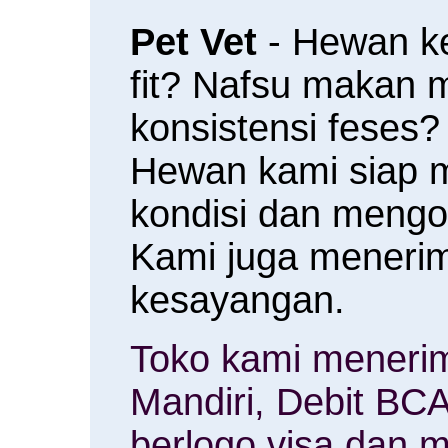
Pet Vet
- Hewan k
fit? Nafsu makan
konsistensi feses?
Hewan kami siap 
kondisi dan meng
Kami juga menerim
kesayangan.
Toko kami menerim
Mandiri, Debit BCA
berlogo visa dan m