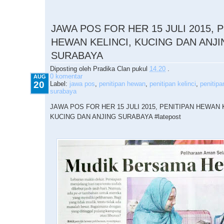
8.20.2015
JAWA POS FOR HER 15 JULI 2015, 
HEWAN KELINCI, KUCING DAN ANJI
SURABAYA
Diposting oleh
Pradika Clan
pukul
14.20
.
0 komentar
AUG
20
Label:
jawa pos
,
penitipan hewan
,
penitipan kelinci
,
penitipa
surabaya
JAWA POS FOR HER 15 JULI 2015, PENITIPAN HEWAN 
KUCING DAN ANJING SURABAYA #latepost