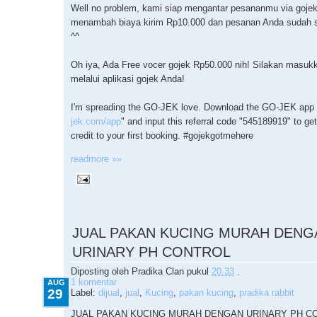
Well no problem, kami siap mengantar pesananmu via goje
menambah biaya kirim Rp10.000 dan pesanan Anda sudah 
^^
Oh iya, Ada Free vocer gojek Rp50.000 nih! Silakan masuk
melalui aplikasi gojek Anda!
I'm spreading the GO-JEK love. Download the GO-JEK app 
jek.com/app
" and input this referral code "545189919" to ge
credit to your first booking. ‪#‎gojekgotmehere‬
readmore »»
8.29.2015
JUAL PAKAN KUCING MURAH DENG
URINARY PH CONTROL
Diposting oleh
Pradika Clan
pukul
20.33
.
1 komentar
AUG
29
Label:
dijual
,
jual
,
Kucing
,
pakan kucing
,
pradika rabbit
JUAL PAKAN KUCING MURAH DENGAN URINARY PH C