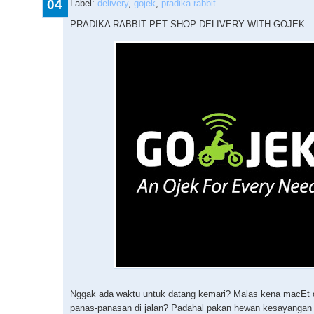
04
Label:
delivery
,
gojek
,
pradika rabbit
PRADIKA RABBIT PET SHOP DELIVERY WITH GOJEK
Nggak ada waktu untuk datang kemari? Malas kena macEt d
panas-panasan di jalan? Padahal pakan hewan kesayangan 