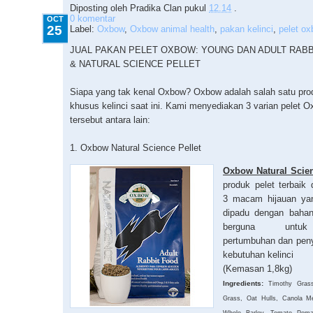
Diposting oleh
Pradika Clan
pukul
12.14
.
0 komentar
OCT
25
Label:
Oxbow
,
Oxbow animal health
,
pakan kelinci
,
pelet o
JUAL PAKAN PELET OXBOW: YOUNG DAN ADULT RABB
& NATURAL SCIENCE PELLET
Siapa yang tak kenal Oxbow? Oxbow adalah salah satu prod
khusus kelinci saat ini. Kami menyediakan 3 varian pelet 
tersebut antara lain:
1. Oxbow Natural Science Pellet
Oxbow Natural Scie
produk pelet terbaik
3 macam hijauan ya
dipadu dengan bahan
berguna untu
pertumbuhan dan penye
kebutuhan kelinci
(Kemasan 1,8kg)
Ingredients:
Timothy Gras
Grass, Oat Hulls, Canola M
Whole Barley, Tomato Poma