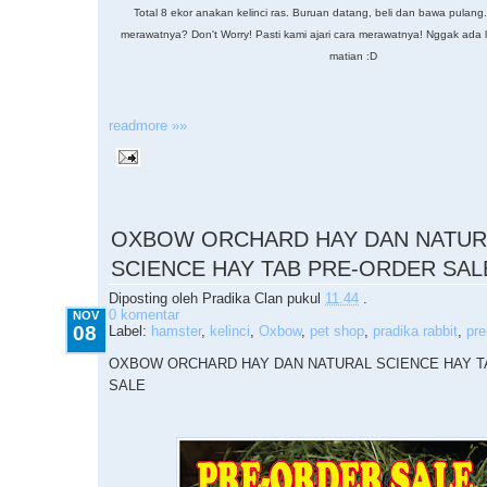
Total 8 ekor anakan kelinci ras. Buruan datang, beli dan bawa pulang
merawatnya? Don't Worry! Pasti kami ajari cara merawatnya! Nggak ada la
matian :D
readmore »»
11.08.2015
OXBOW ORCHARD HAY DAN NATUR
SCIENCE HAY TAB PRE-ORDER SAL
Diposting oleh
Pradika Clan
pukul
11.44
.
0 komentar
NOV
08
Label:
hamster
,
kelinci
,
Oxbow
,
pet shop
,
pradika rabbit
,
pre
OXBOW ORCHARD HAY DAN NATURAL SCIENCE HAY T
SALE