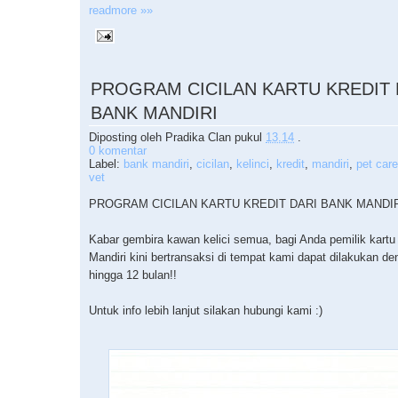
readmore »»
PROGRAM CICILAN KARTU KREDIT 
BANK MANDIRI
Diposting oleh
Pradika Clan
pukul
13.14
.
0 komentar
Label:
bank mandiri
,
cicilan
,
kelinci
,
kredit
,
mandiri
,
pet care
vet
PROGRAM CICILAN KARTU KREDIT DARI BANK MANDI
Kabar gembira kawan kelici semua, bagi Anda pemilik kartu
Mandiri kini bertransaksi di tempat kami dapat dilakukan de
hingga 12 bulan!!
Untuk info lebih lanjut silakan hubungi kami :)