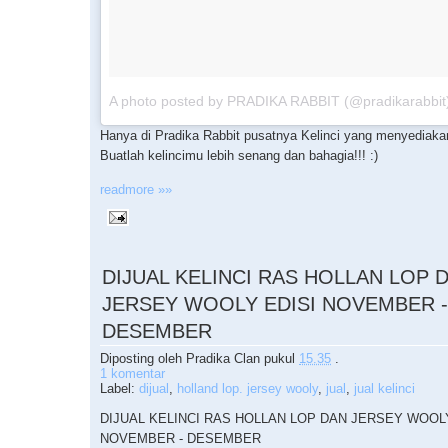
A photo posted by PRADIKA RABBIT (@pradikarabbit
Hanya di Pradika Rabbit pusatnya Kelinci yang menyediakan 
Buatlah kelincimu lebih senang dan bahagia!!! :)
readmore »»
DIJUAL KELINCI RAS HOLLAN LOP 
JERSEY WOOLY EDISI NOVEMBER -
DESEMBER
Diposting oleh
Pradika Clan
pukul
15.35
.
1 komentar
Label:
dijual
,
holland lop. jersey wooly
,
jual
,
jual kelinci
DIJUAL KELINCI RAS HOLLAN LOP DAN JERSEY WOOLY
NOVEMBER - DESEMBER