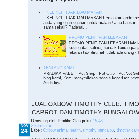
KELINCI TIDAK MAU MAKAN
KELINCI TIDAK MAU MAKAN Pernahkan anda meng
anda yang ogah-ogahan untuk makan? atau bahkan 
sama sekali? Padahal...
PROMO PENITIPAN LEBARAN
PROMO PENITIPAN LEBARAN Halo ka
kucing dan kelinci, hendak liburan pan
lebaran tapi dirumah tidak ada orang? T
TENTANG KAMI
PRADIKA RABBIT Pet Shop - Pet Care - Pet Vet Sel
blog kami, Kami menyediakan segala keperluan he
Anda laya...
11.24.2015
JUAL OXBOW TIMOTHY CLUB: TIM
CARROT DAN TIMOTHY BUNGALO
Diposting oleh
Pradika Clan
pukul
15.46
.
2 komentar
NOV
24
Label:
Oxbow animal health
,
timothy bungalow
,
timothy carr