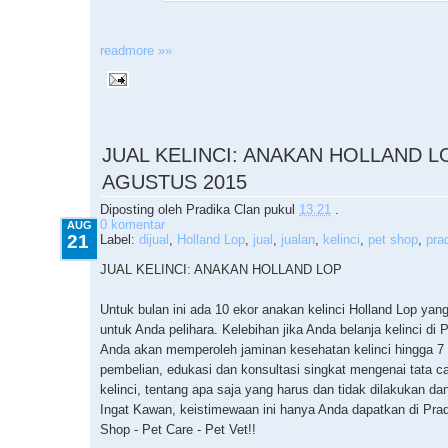
readmore »»
8.21.2015
JUAL KELINCI: ANAKAN HOLLAND LO
AGUSTUS 2015
Diposting oleh
Pradika Clan
pukul
13.21
.
0 komentar
AUG
21
Label:
dijual
,
Holland Lop
,
jual
,
jualan
,
kelinci
,
pet shop
,
pra
JUAL KELINCI: ANAKAN HOLLAND LOP
Untuk bulan ini ada 10 ekor anakan kelinci Holland Lop yan
untuk Anda pelihara. Kelebihan jika Anda belanja kelinci di 
Anda akan memperoleh jaminan kesehatan kelinci hingga 7 h
pembelian, edukasi dan konsultasi singkat mengenai tata c
kelinci, tentang apa saja yang harus dan tidak dilakukan dan
Ingat Kawan, keistimewaan ini hanya Anda dapatkan di Prad
Shop - Pet Care - Pet Vet!!