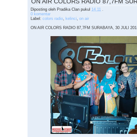
ON AIR COLORS RADIO 87,7FM SU
Diposting oleh
Pradika Clan
pukul
14.11
.
0 komentar
Label:
colors radio
,
kelinci
,
on air
ON AIR COLORS RADIO 87,7FM SURABAYA, 30 JULI 2015