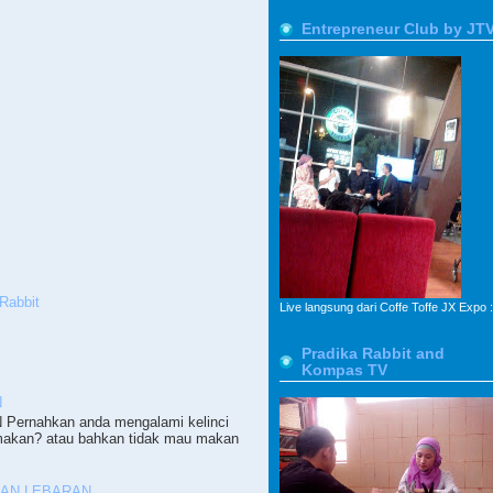
Entrepreneur Club by JT
Rabbit
Live langsung dari Coffe Toffe JX Expo :
Pradika Rabbit and
Kompas TV
N
ernahkan anda mengalami kelinci
makan? atau bahkan tidak mau makan
PAN LEBARAN