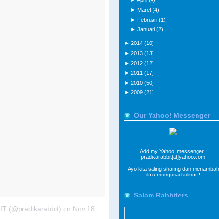
►
April
(4)
►
Maret
(4)
►
Februari
(1)
►
Januari
(2)
►
2014
(10)
►
2013
(13)
►
2012
(12)
►
2011
(17)
►
2010
(50)
►
2009
(21)
Our Yahoo! Messenger
Add my Yahoo! messenger :
pradikarabbit[at]yahoo.com
Ayo kita saling sharing dan menambah
ilmu mengenai kelinci !!
Salam Rabbiters
T (@pradikarabbit)
on
Nov 18, 2015 at 4:41pm PST