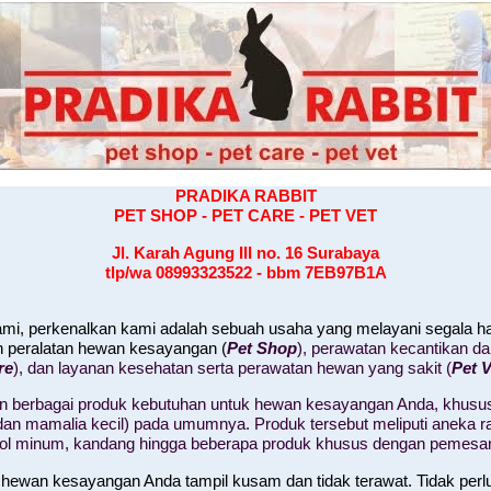
PRADIKA RABBIT
PET SHOP - PET CARE - PET VET
Jl. Karah Agung III no. 16
Surabaya
tlp/wa 08993323522 - bbm 7EB97B1A
kami, perkenalkan kami adalah sebuah usaha yang melayani segala 
n peralatan hewan kesayangan (
Pet Shop
), perawatan kecantikan d
re
), dan layanan kesehatan serta perawatan hewan yang sakit (
Pet V
 berbagai produk kebutuhan untuk hewan kesayangan Anda, khusus
il, dan mamalia kecil) pada umumnya. Produk tersebut meliputi aneka
tol minum, kandang hingga beberapa produk khusus dengan pemesa
 hewan kesayangan Anda tampil kusam dan tidak terawat. Tidak perl