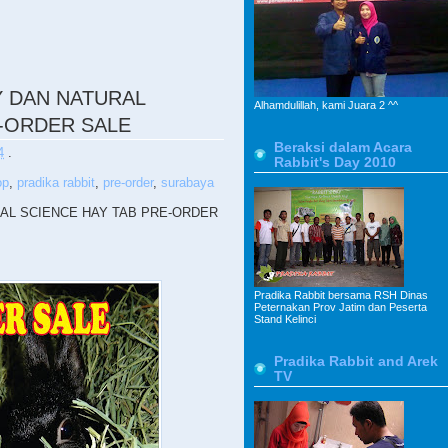
 DAN NATURAL
Alhamdulillah, kami Juara 2 ^^
E-ORDER SALE
Beraksi dalam Acara
4
.
Rabbit's Day 2010
op
,
pradika rabbit
,
pre-order
,
surabaya
AL SCIENCE HAY TAB PRE-ORDER
Pradika Rabbit bersama RSH Dinas
Peternakan Prov Jatim dan Peserta
Stand Kelinci
Pradika Rabbit and Arek
TV