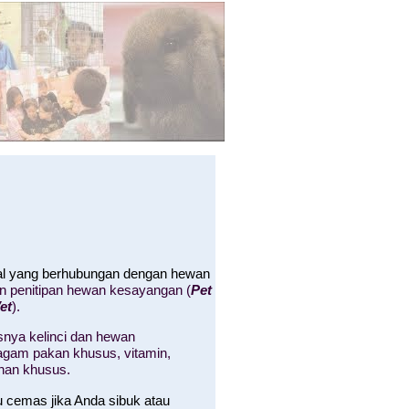
hal yang berhubungan dengan hewan
an penitipan hewan kesayangan (
Pet
et
).
nya kelinci dan hewan
 ragam pakan khusus, vitamin,
nan khusus.
u cemas jika Anda sibuk atau