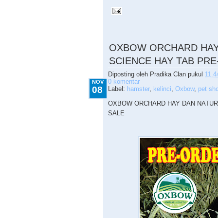
11.08.2015
OXBOW ORCHARD HAY
SCIENCE HAY TAB PR
Diposting oleh
Pradika Clan
pukul
11.4
0 komentar
NOV
08
Label:
hamster
,
kelinci
,
Oxbow
,
pet sh
OXBOW ORCHARD HAY DAN NATUR
SALE