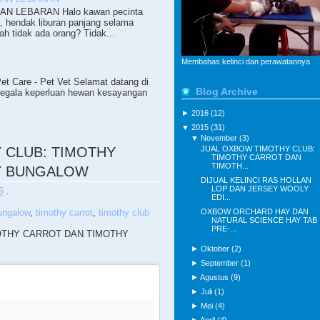
N LEBARAN Halo kawan pecinta
i, hendak liburan panjang selama
ah tidak ada orang? Tidak...
Membahas kelinci dan perawatannya
 Care - Pet Vet Selamat datang di
Blog Archive
segala keperluan hewan kesayangan
►
2016
(12)
▼
2015
(31)
▼
November
(3)
JUAL OXBOW TIMOTHY CLUB:
 CLUB: TIMOTHY
TIMOTHY CARROT DAN
TIMOTH...
Y BUNGALOW
DIJUAL KELINCI RAS HOLLAN
LOP DAN JERSEY WOOLY
6
.
EDI...
OXBOW ORCHARD HAY DAN
ungalow
,
timothy carrot
,
timothy club
NATURAL SCIENCE HAY TAB
PRE-...
OTHY CARROT DAN TIMOTHY
►
Oktober
(2)
►
September
(1)
►
Agustus
(9)
►
Juli
(1)
►
Mei
(4)