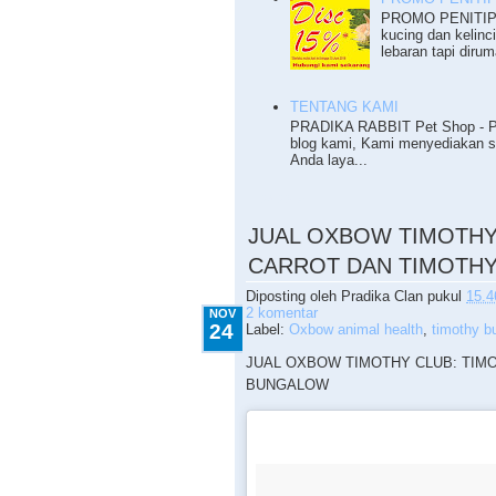
PROMO PENITIPA
kucing dan kelinc
lebaran tapi dirum
TENTANG KAMI
PRADIKA RABBIT Pet Shop - Pet
blog kami, Kami menyediakan 
Anda laya...
11.24.2015
JUAL OXBOW TIMOTHY
CARROT DAN TIMOTH
Diposting oleh
Pradika Clan
pukul
15.4
2 komentar
NOV
24
Label:
Oxbow animal health
,
timothy b
JUAL OXBOW TIMOTHY CLUB: TIM
BUNGALOW