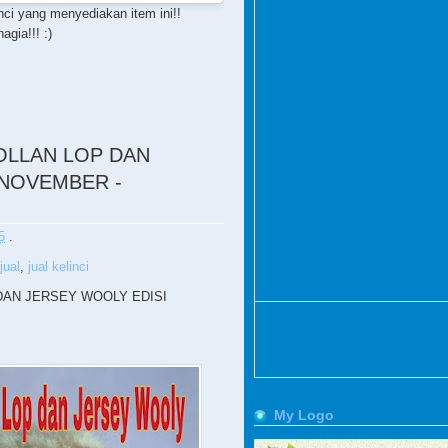
nci yang menyediakan item ini!!
gia!!! :)
HOLLAN LOP DAN
 NOVEMBER -
5
.
jual
,
jual kelinci
 DAN JERSEY WOOLY EDISI
My Logo