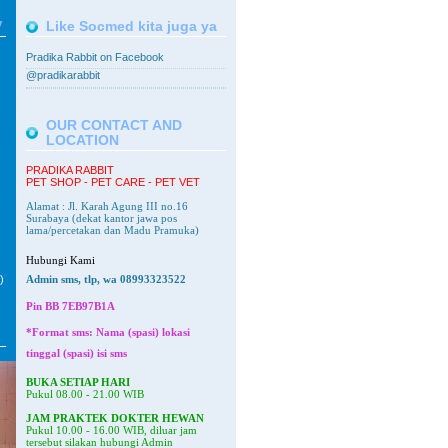
V
Like Socmed kita juga ya
Pradika Rabbit on Facebook
@pradikarabbit
OUR CONTACT AND
LOCATION
PRADIKA RABBIT
PET SHOP - PET CARE - PET VET
Alamat : Jl. Karah Agung III no.16
Surabaya
(dekat kantor jawa pos
lama/percetakan dan Madu Pramuka)
Hubungi Kami
)
Admin sms, tlp, wa 08993323522
Pin BB
7EB97B1A
*Format sms: Nama (spasi) lokasi
tinggal (spasi) isi sms
BUKA SETIAP HARI
Pukul 08.00 - 21.00 WIB
JAM PRAKTEK DOKTER HEWAN
Pukul 10.00 - 16.00 WIB, diluar jam
tersebut silakan hubungi Admin