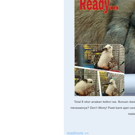
Total 8 ekor anakan kelinci ras. Buruan da
merawatnya? Don't Worry! Pasti kami ajari car
mati
readmore »»