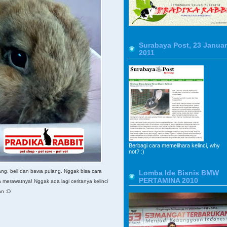
Surabaya Post, 23 Januar
2011
Berbagi cara memelihara kelinci, why
not? :)
tang, beli dan bawa pulang. Nggak bisa cara
Lomba Ide Bisnis BMW
PERTAMINA 2010
a merawatnya! Nggak ada lagi ceritanya kelinci
an :D