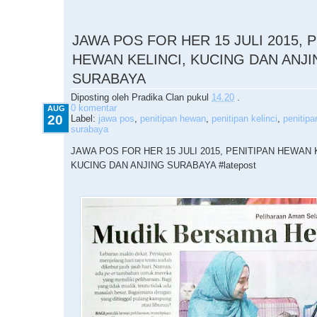
8.20.2015
JAWA POS FOR HER 15 JULI 2015, 
HEWAN KELINCI, KUCING DAN ANJI
SURABAYA
Diposting oleh
Pradika Clan
pukul
14.20
.
0 komentar
AUG
20
Label:
jawa pos
,
penitipan hewan
,
penitipan kelinci
,
penitipa
surabaya
JAWA POS FOR HER 15 JULI 2015, PENITIPAN HEWAN 
KUCING DAN ANJING SURABAYA #latepost