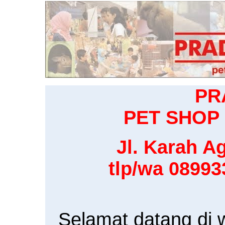
PR
PET SHOP 
Jl. Karah Ag
tlp/wa 0899
Selamat datang di 