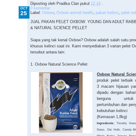
Diposting oleh
Pradika Clan
pukul
12.14
.
0 komentar
OCT
25
Label:
Oxbow
,
Oxbow animal health
,
pakan kelinci
,
pelet o
JUAL PAKAN PELET OXBOW: YOUNG DAN ADULT RABB
& NATURAL SCIENCE PELLET
Siapa yang tak kenal Oxbow? Oxbow adalah salah satu prod
khusus kelinci saat ini. Kami menyediakan 3 varian pelet 
tersebut antara lain:
1. Oxbow Natural Science Pellet
Oxbow Natural Scie
produk pelet terbaik
3 macam hijauan ya
dipadu dengan bahan
berguna untu
pertumbuhan dan penye
kebutuhan kelinci
(Kemasan 1,8kg)
Ingredients:
Timothy Gras
Grass, Oat Hulls, Canola M
Whole Barley, Tomato Poma