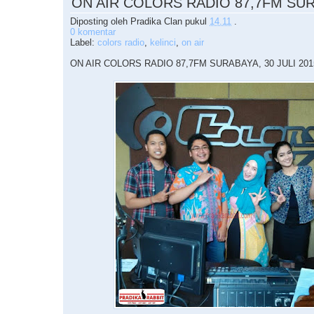
ON AIR COLORS RADIO 87,7FM SU
Diposting oleh
Pradika Clan
pukul
14.11
.
0 komentar
Label:
colors radio
,
kelinci
,
on air
ON AIR COLORS RADIO 87,7FM SURABAYA, 30 JULI 2015