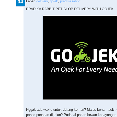
04
Label:
delivery
,
gojek
,
pradika rabbit
PRADIKA RABBIT PET SHOP DELIVERY WITH GOJEK
Nggak ada waktu untuk datang kemari? Malas kena macEt d
panas-panasan di jalan? Padahal pakan hewan kesayangan 