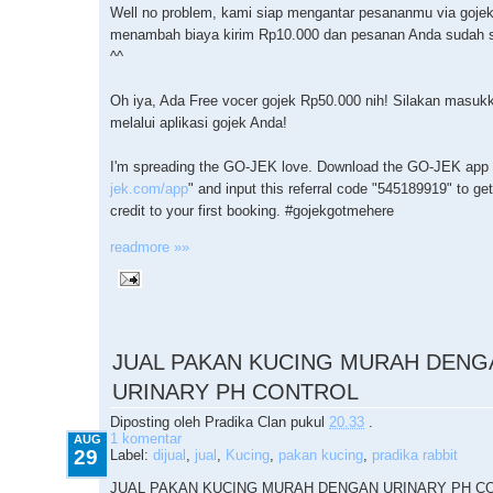
Well no problem, kami siap mengantar pesananmu via goje
menambah biaya kirim Rp10.000 dan pesanan Anda sudah 
^^
Oh iya, Ada Free vocer gojek Rp50.000 nih! Silakan masuk
melalui aplikasi gojek Anda!
I'm spreading the GO-JEK love. Download the GO-JEK app 
jek.com/app
" and input this referral code "545189919" to ge
credit to your first booking. ‪#‎gojekgotmehere‬
readmore »»
8.29.2015
JUAL PAKAN KUCING MURAH DENG
URINARY PH CONTROL
Diposting oleh
Pradika Clan
pukul
20.33
.
1 komentar
AUG
29
Label:
dijual
,
jual
,
Kucing
,
pakan kucing
,
pradika rabbit
JUAL PAKAN KUCING MURAH DENGAN URINARY PH C