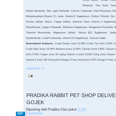
Molasses, Flax Seed, Yeast
Sodium Bentonite, Salt, Lignin Sulfonate, Calcium Carbonate, Dried Rosemary, Dr
Monophosphate (Vitamin C), Inulin, Vitamin E Supplement, Choline Chloride, Zinc P
Ferrous Sulfate, Niacin, Copper Sulfate, Selenium Yeast, Vitamin A Supplement
Pantothenate, Copper Proteinate, Riboflavin Supplement, Manganese Proteinate, 
Thiamine Mononitrate, Magnesium Sulfate, Vitamin B12 Supplement, Sodium
Hydrochloride, Cobalt Carbonate, Vitamin D3 Supplement, Calcium Iodate
Guaranteed Analysis:
Crude Protein (min) 12.00% Crude Fat (min) 3.00% C
Crude Fiber (max) 26.00% Moisture (max) 10.00% Calcium (min) 0.40% Calcium 
(min) 0.35% Copper (min) 35 mg/kg Vitamin A (min) 19,000 IU/kg (min) Vitamin 
Vitamin E (min) 190 IU/kg (min) Omega 3 Fatty Acid (min) 0.45% Omega 6 Fatty A
readmore »»
9.04.2015
PRADIKA RABBIT PET SHOP DELIV
GOJEK
Diposting oleh
Pradika Clan
pukul
11.08
.
0 komentar
SEP