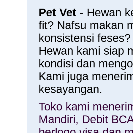
Pet Vet
- Hewan k
fit? Nafsu makan
konsistensi feses?
Hewan kami siap 
kondisi dan meng
Kami juga menerim
kesayangan.
Toko kami menerim
Mandiri, Debit BCA
berlogo visa dan m