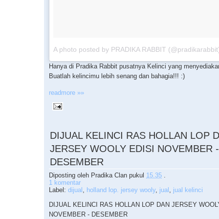
A photo posted by PRADIKA RABBIT (@pradikarabbit
Hanya di Pradika Rabbit pusatnya Kelinci yang menyediakan 
Buatlah kelincimu lebih senang dan bahagia!!! :)
readmore »»
DIJUAL KELINCI RAS HOLLAN LOP 
JERSEY WOOLY EDISI NOVEMBER -
DESEMBER
Diposting oleh
Pradika Clan
pukul
15.35
.
1 komentar
Label:
dijual
,
holland lop. jersey wooly
,
jual
,
jual kelinci
DIJUAL KELINCI RAS HOLLAN LOP DAN JERSEY WOOLY
NOVEMBER - DESEMBER