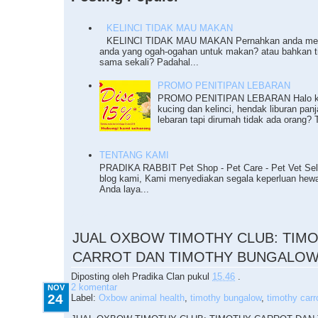
KELINCI TIDAK MAU MAKAN
KELINCI TIDAK MAU MAKAN Pernahkan anda meng
anda yang ogah-ogahan untuk makan? atau bahkan 
sama sekali? Padahal...
PROMO PENITIPAN LEBARAN
PROMO PENITIPAN LEBARAN Halo ka
kucing dan kelinci, hendak liburan pan
lebaran tapi dirumah tidak ada orang? T
TENTANG KAMI
PRADIKA RABBIT Pet Shop - Pet Care - Pet Vet Sel
blog kami, Kami menyediakan segala keperluan he
Anda laya...
11.24.2015
JUAL OXBOW TIMOTHY CLUB: TIM
CARROT DAN TIMOTHY BUNGALO
Diposting oleh
Pradika Clan
pukul
15.46
.
2 komentar
NOV
24
Label:
Oxbow animal health
,
timothy bungalow
,
timothy carr