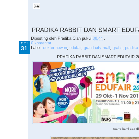
10.31.2015
PRADIKA RABBIT DAN SMART EDUFA
Diposting oleh
Pradika Clan
pukul
08.44
.
0 komentar
OCT
31
Label:
dokter hewan
,
edufair
,
grand city mall
,
gratis
,
pradika 
PRADIKA RABBIT DAN SMART EDUFAIR 2
stand kami ada di