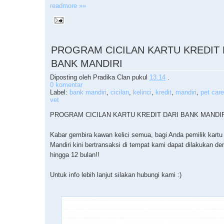
readmore »»
PROGRAM CICILAN KARTU KREDIT 
BANK MANDIRI
Diposting oleh
Pradika Clan
pukul
13.14
.
0 komentar
Label:
bank mandiri
,
cicilan
,
kelinci
,
kredit
,
mandiri
,
pet care
vet
PROGRAM CICILAN KARTU KREDIT DARI BANK MANDI
Kabar gembira kawan kelici semua, bagi Anda pemilik kartu
Mandiri kini bertransaksi di tempat kami dapat dilakukan de
hingga 12 bulan!!
Untuk info lebih lanjut silakan hubungi kami :)