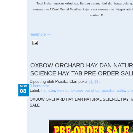
Total 8 ekor anakan kelinci ras. Buruan datang, beli dan bawa pulang
merawatnya? Don't Worry! Pasti kami ajari cara merawatnya! Nggak ada la
matian :D
readmore »»
11.08.2015
OXBOW ORCHARD HAY DAN NATUR
SCIENCE HAY TAB PRE-ORDER SAL
Diposting oleh
Pradika Clan
pukul
11.44
.
0 komentar
NOV
08
Label:
hamster
,
kelinci
,
Oxbow
,
pet shop
,
pradika rabbit
,
pre
OXBOW ORCHARD HAY DAN NATURAL SCIENCE HAY T
SALE