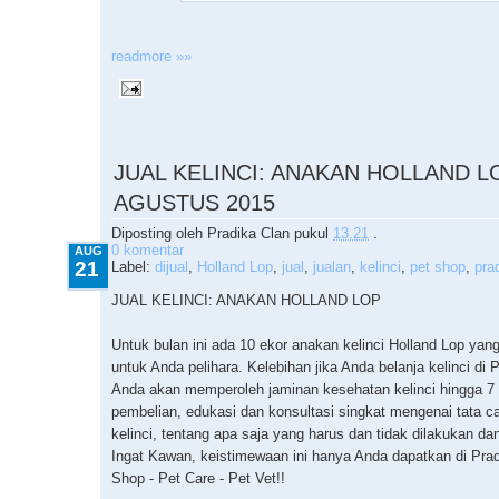
readmore »»
8.21.2015
JUAL KELINCI: ANAKAN HOLLAND LO
AGUSTUS 2015
Diposting oleh
Pradika Clan
pukul
13.21
.
0 komentar
AUG
21
Label:
dijual
,
Holland Lop
,
jual
,
jualan
,
kelinci
,
pet shop
,
pra
JUAL KELINCI: ANAKAN HOLLAND LOP
Untuk bulan ini ada 10 ekor anakan kelinci Holland Lop yan
untuk Anda pelihara. Kelebihan jika Anda belanja kelinci di 
Anda akan memperoleh jaminan kesehatan kelinci hingga 7 h
pembelian, edukasi dan konsultasi singkat mengenai tata c
kelinci, tentang apa saja yang harus dan tidak dilakukan dan
Ingat Kawan, keistimewaan ini hanya Anda dapatkan di Prad
Shop - Pet Care - Pet Vet!!