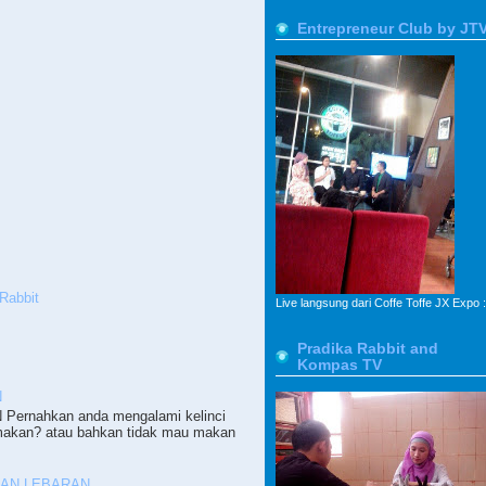
Entrepreneur Club by JT
Rabbit
Live langsung dari Coffe Toffe JX Expo :
Pradika Rabbit and
Kompas TV
N
ernahkan anda mengalami kelinci
makan? atau bahkan tidak mau makan
PAN LEBARAN