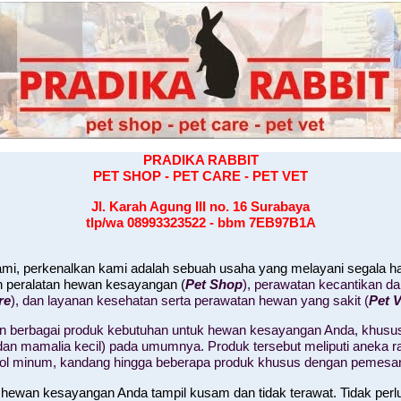
PRADIKA RABBIT
PET SHOP - PET CARE - PET VET
Jl. Karah Agung III no. 16
Surabaya
tlp/wa 08993323522 - bbm 7EB97B1A
kami, perkenalkan kami adalah sebuah usaha yang melayani segala 
n peralatan hewan kesayangan (
Pet Shop
), perawatan kecantikan d
re
), dan layanan kesehatan serta perawatan hewan yang sakit (
Pet V
 berbagai produk kebutuhan untuk hewan kesayangan Anda, khusus
il, dan mamalia kecil) pada umumnya. Produk tersebut meliputi aneka
tol minum, kandang hingga beberapa produk khusus dengan pemesa
 hewan kesayangan Anda tampil kusam dan tidak terawat. Tidak perl