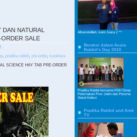
 DAN NATURAL
Alhamdulillah, kami Juara 2 ^^
E-ORDER SALE
Beraksi dalam Acara
4
.
Rabbit's Day 2010
op
,
pradika rabbit
,
pre-order
,
surabaya
AL SCIENCE HAY TAB PRE-ORDER
Pradika Rabbit bersama RSH Dinas
Peternakan Prov Jatim dan Peserta
Stand Kelinci
Pradika Rabbit and Arek
TV