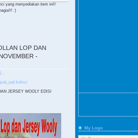
nci yang menyediakan item ini!!
gia!!! :)
HOLLAN LOP DAN
 NOVEMBER -
5
.
jual
,
jual kelinci
 DAN JERSEY WOOLY EDISI
My Logo