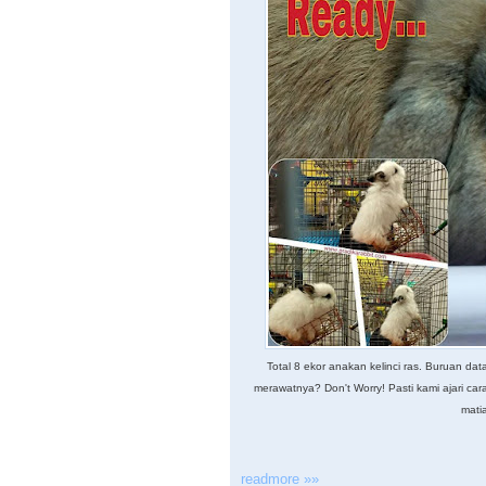
Total 8 ekor anakan kelinci ras. Buruan da
merawatnya? Don't Worry! Pasti kami ajari car
mati
readmore »»