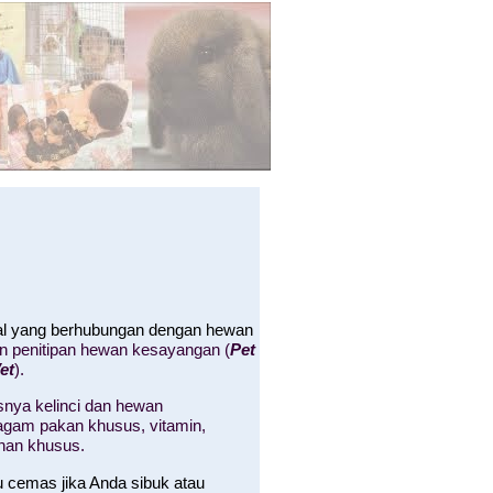
hal yang berhubungan dengan hewan
an penitipan hewan kesayangan (
Pet
et
).
nya kelinci dan hewan
 ragam pakan khusus, vitamin,
nan khusus.
u cemas jika Anda sibuk atau