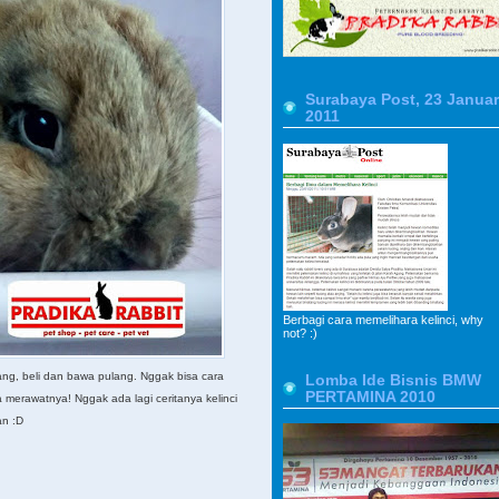
Surabaya Post, 23 Januar
2011
Berbagi cara memelihara kelinci, why
not? :)
tang, beli dan bawa pulang. Nggak bisa cara
Lomba Ide Bisnis BMW
PERTAMINA 2010
a merawatnya! Nggak ada lagi ceritanya kelinci
an :D