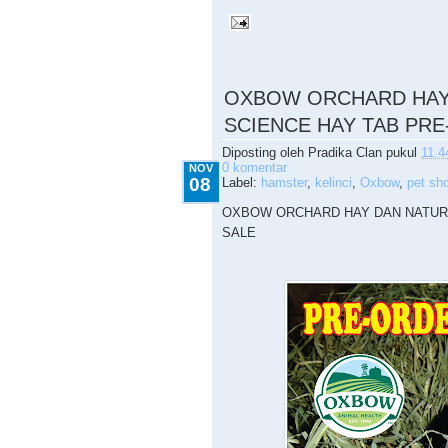
11.08.2015
OXBOW ORCHARD HAY
SCIENCE HAY TAB PR
Diposting oleh
Pradika Clan
pukul
11.4
0 komentar
NOV
08
Label:
hamster
,
kelinci
,
Oxbow
,
pet sh
OXBOW ORCHARD HAY DAN NATUR
SALE