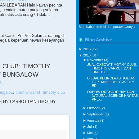
N LEBARAN Halo kawan pecinta
i, hendak liburan panjang selama
ah tidak ada orang? Tidak...
Membahas kelinci dan perawatannya
 Care - Pet Vet Selamat datang di
Blog Archive
segala keperluan hewan kesayangan
►
2016
(12)
▼
2015
(31)
▼
November
(3)
JUAL OXBOW TIMOTHY CLUB:
 CLUB: TIMOTHY
TIMOTHY CARROT DAN
TIMOTH...
Y BUNGALOW
DIJUAL KELINCI RAS HOLLAN
LOP DAN JERSEY WOOLY
6
.
EDI...
OXBOW ORCHARD HAY DAN
ungalow
,
timothy carrot
,
timothy club
NATURAL SCIENCE HAY TAB
PRE-...
OTHY CARROT DAN TIMOTHY
►
Oktober
(2)
►
September
(1)
►
Agustus
(9)
►
Juli
(1)
►
Mei
(4)