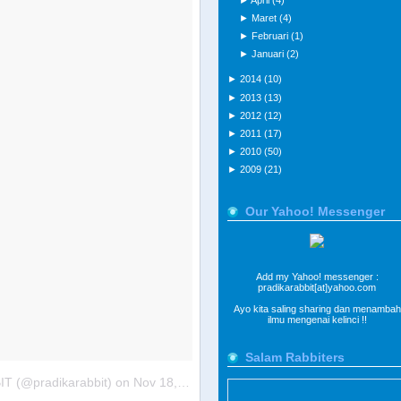
►
April
(4)
►
Maret
(4)
►
Februari
(1)
►
Januari
(2)
►
2014
(10)
►
2013
(13)
►
2012
(12)
►
2011
(17)
►
2010
(50)
►
2009
(21)
Our Yahoo! Messenger
Add my Yahoo! messenger :
pradikarabbit[at]yahoo.com
Ayo kita saling sharing dan menambah
ilmu mengenai kelinci !!
Salam Rabbiters
T (@pradikarabbit)
on
Nov 18, 2015 at 4:41pm PST