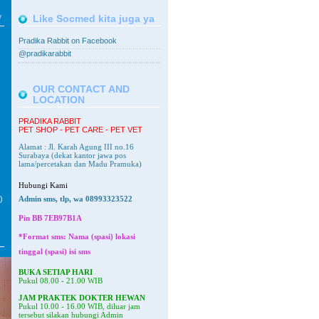
V
Like Socmed kita juga ya
Pradika Rabbit on Facebook
@pradikarabbit
OUR CONTACT AND
LOCATION
PRADIKA RABBIT
PET SHOP - PET CARE - PET VET
Alamat : Jl. Karah Agung III no.16
Surabaya
(dekat kantor jawa pos
lama/percetakan dan Madu Pramuka)
Hubungi Kami
)
Admin sms, tlp, wa 08993323522
Pin BB
7EB97B1A
*Format sms: Nama (spasi) lokasi
tinggal (spasi) isi sms
BUKA SETIAP HARI
Pukul 08.00 - 21.00 WIB
JAM PRAKTEK DOKTER HEWAN
Pukul 10.00 - 16.00 WIB, diluar jam
tersebut silakan hubungi Admin