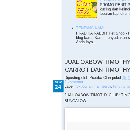
PROMO PENITIPA
kucing dan kelinc
lebaran tapi dirum
TENTANG KAMI
PRADIKA RABBIT Pet Shop - Pet
blog kami, Kami menyediakan 
Anda laya...
11.24.2015
JUAL OXBOW TIMOTHY
CARROT DAN TIMOTH
Diposting oleh
Pradika Clan
pukul
15.4
2 komentar
NOV
24
Label:
Oxbow animal health
,
timothy b
JUAL OXBOW TIMOTHY CLUB: TIM
BUNGALOW