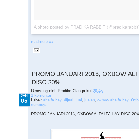
A photo posted by PRADIKA RABBIT (@pradikarabbit
readmore »»
1.05.2016
PROMO JANUARI 2016, OXBOW ALF
DISC 20%
Diposting oleh
Pradika Clan
pukul
20.45
.
1 komentar
JAN
05
Label:
alfalfa hay
,
dijual
,
jual
,
jualan
,
oxbow alfalfa hay
,
Oxbo
surabaya
PROMO JANUARI 2016, OXBOW ALFALFA HAY DISC 20