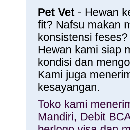
Pet Vet
- Hewan k
fit? Nafsu makan
konsistensi feses?
Hewan kami siap 
kondisi dan meng
Kami juga menerim
kesayangan.
Toko kami menerim
Mandiri, Debit BCA
berlogo visa dan m