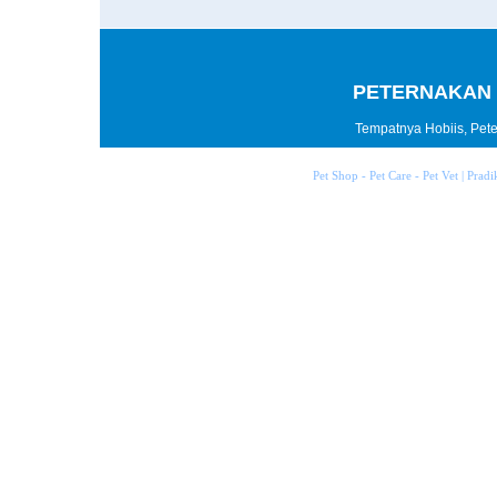
PETERNAKAN 
Tempatnya Hobiis, Peter
Pet Shop - Pet Care - Pet Vet | Prad