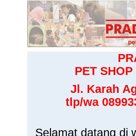
PR
PET SHOP 
Jl. Karah Ag
tlp/wa 0899
Selamat datang di 