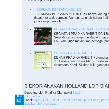
BERMAIN BERSAMA KELINCI
BERMAIN BERSAMA KELINCI Tak hanya kucing da
dapat kita ajak bermain. Namun, tahukah bahwa keli
juga sangat suka b...
KEGIATAN PRADIKA RABBIT DAN BAZ
KEGIATAN PRADIKA RABBIT DAN BAZ
Setelah Kami mampir ke Radio Trijaya
FM, kami juga melakukan berbagai pam
DENAH PRADIKA RABBIT
DENAH PRADIKA RABBIT Peternakan K
Jl. Karah Agung III no.14-16 Surabaya 
sederhana Kami, Silakan Klik gambar u
1.11.2016
3 EKOR ANAKAN HOLLAND LOP SIA
Diposting oleh
Pradika Clan
pukul
18.18
.
1 komentar
JAN
11
Label:
dijual
,
jual
,
kelinci
,
kelinci holland lop
,
pet care
,
pet s
pradika rabbit
,
surabaya