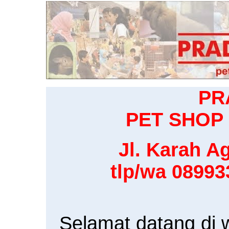
PR
PET SHOP 
Jl. Karah Ag
tlp/wa 0899
Selamat datang di 