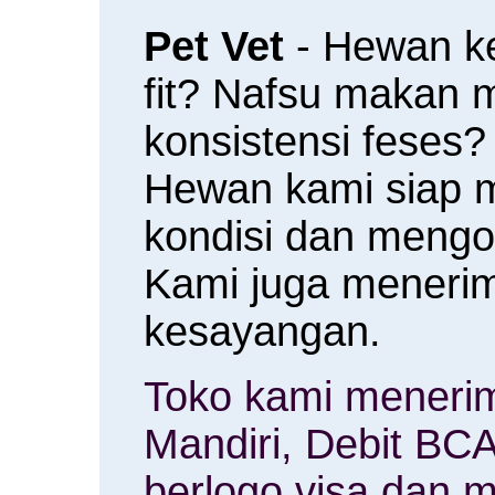
Pet Vet
- Hewan k
fit? Nafsu makan
konsistensi feses?
Hewan kami siap 
kondisi dan meng
Kami juga menerim
kesayangan.
Toko kami menerim
Mandiri, Debit BCA
berlogo visa dan m