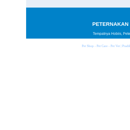
PETERNAKAN 
Tempatnya Hobiis, Peter
Pet Shop - Pet Care - Pet Vet | Prad