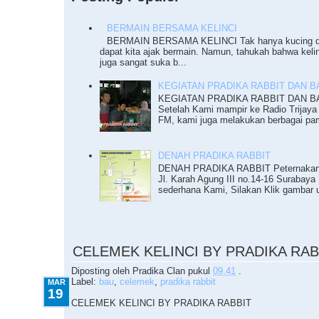
BERMAIN BERSAMA KELINCI
BERMAIN BERSAMA KELINCI Tak hanya kucing da
dapat kita ajak bermain. Namun, tahukah bahwa keli
juga sangat suka b...
KEGIATAN PRADIKA RABBIT DAN BAZ
KEGIATAN PRADIKA RABBIT DAN BAZ
Setelah Kami mampir ke Radio Trijaya
FM, kami juga melakukan berbagai pam
DENAH PRADIKA RABBIT
DENAH PRADIKA RABBIT Peternakan K
Jl. Karah Agung III no.14-16 Surabaya 
sederhana Kami, Silakan Klik gambar u
3.19.2010
CELEMEK KELINCI BY PRADIKA RAB
Diposting oleh
Pradika Clan
pukul
09.41
.
Label:
bau
,
celemek
,
pradika rabbit
MAR
19
CELEMEK KELINCI BY PRADIKA RABBIT