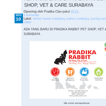
SHOP, VET & CARE SURABAYA
Diposting oleh
Pradika Clan
pukul
16.01
.
1 komentar
NOV
10
Label:
dokter hewan surabaya
,
kelinci surabaya
,
kucing sur
rabbit
ADA YANG BARU DI PRADIKA RABBIT PET SHOP, VET 
SURABAYA
klik untuk memperbesar