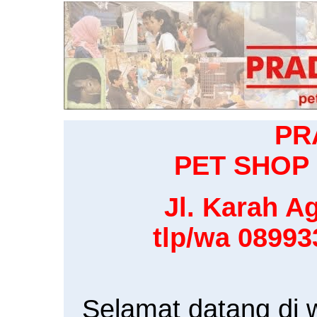
PR
PET SHOP 
Jl. Karah Ag
tlp/wa 0899
Selamat datang di 