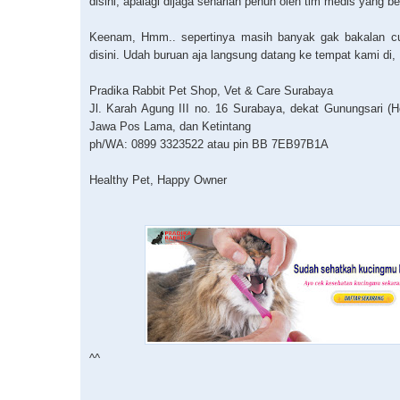
disini, apalagi dijaga seharian penuh oleh tim medis yang 
Keenam, Hmm.. sepertinya masih banyak gak bakalan cuk
disini. Udah buruan aja langsung datang ke tempat kami di,
Pradika Rabbit Pet Shop, Vet & Care Surabaya
Jl. Karah Agung III no. 16 Surabaya, dekat Gunungsari (H
Jawa Pos Lama, dan Ketintang
ph/WA: 0899 3323522 atau pin BB 7EB97B1A
Healthy Pet, Happy Owner
^^