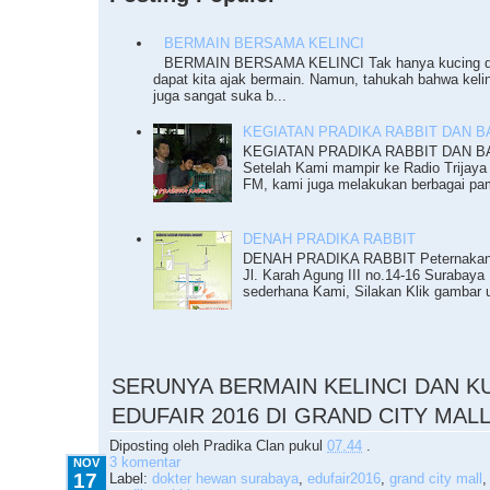
BERMAIN BERSAMA KELINCI
BERMAIN BERSAMA KELINCI Tak hanya kucing da
dapat kita ajak bermain. Namun, tahukah bahwa keli
juga sangat suka b...
KEGIATAN PRADIKA RABBIT DAN BAZ
KEGIATAN PRADIKA RABBIT DAN BAZ
Setelah Kami mampir ke Radio Trijaya
FM, kami juga melakukan berbagai pam
DENAH PRADIKA RABBIT
DENAH PRADIKA RABBIT Peternakan K
Jl. Karah Agung III no.14-16 Surabaya 
sederhana Kami, Silakan Klik gambar u
11.17.2016
SERUNYA BERMAIN KELINCI DAN K
EDUFAIR 2016 DI GRAND CITY MAL
Diposting oleh
Pradika Clan
pukul
07.44
.
3 komentar
NOV
17
Label:
dokter hewan surabaya
,
edufair2016
,
grand city mall