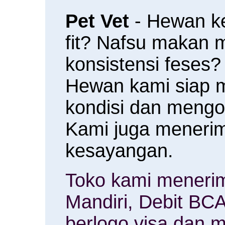
Pet Vet
- Hewan k
fit? Nafsu makan
konsistensi feses?
Hewan kami siap 
kondisi dan meng
Kami juga menerim
kesayangan.
Toko kami menerim
Mandiri, Debit BCA
berlogo visa dan m