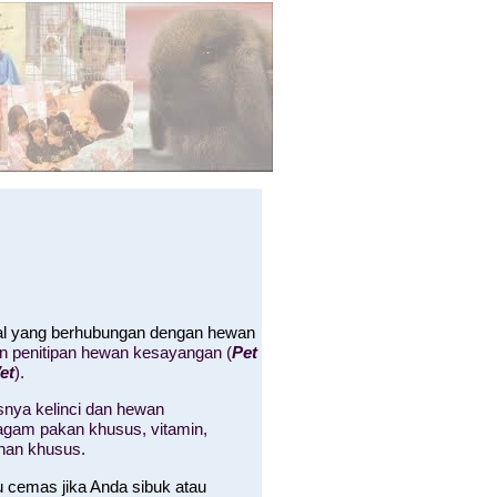
hal yang berhubungan dengan hewan
an penitipan hewan kesayangan (
Pet
et
).
nya kelinci dan hewan
 ragam pakan khusus, vitamin,
nan khusus.
u cemas jika Anda sibuk atau