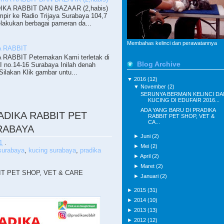
KA RABBIT DAN BAZAAR (2,habis)
pir ke Radio Trijaya Surabaya 104,7
lakukan berbagai pameran da...
Membahas kelinci dan perawatannya
 RABBIT
ABBIT Peternakan Kami terletak di
Blog Archive
II no.14-16 Surabaya Inilah denah
ilakan Klik gambar untu...
▼
2016
(12)
▼
November
(2)
SERUNYA BERMAIN KELINCI DA
KUCING DI EDUFAIR 2016...
ADA YANG BARU DI PRADIKA
ADIKA RABBIT PET
RABBIT PET SHOP, VET &
CA...
RABAYA
►
Juni
(2)
1
.
►
Mei
(2)
 surabaya
,
kucing surabaya
,
pradika
►
April
(2)
►
Maret
(2)
IT PET SHOP, VET & CARE
►
Januari
(2)
►
2015
(31)
►
2014
(10)
►
2013
(13)
►
2012
(12)