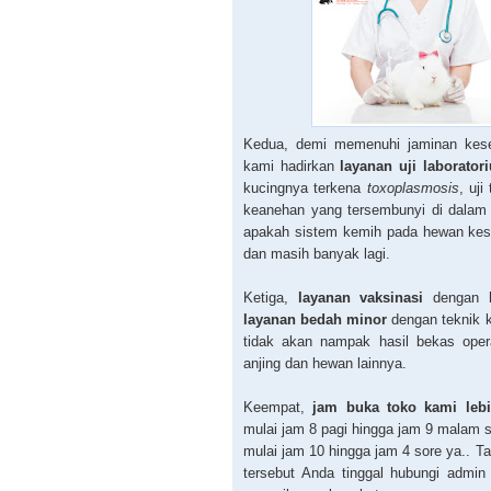
Kedua, demi memenuhi jaminan kese
kami hadirkan
layanan uji laborator
kucingnya terkena
toxoplasmosis
, uj
keanehan yang tersembunyi di dalam
apakah sistem kemih pada hewan kes
dan masih banyak lagi.
Ketiga,
layanan vaksinasi
dengan ha
layanan bedah minor
dengan teknik k
tidak akan nampak hasil bekas ope
anjing dan hewan lainnya.
Keempat,
jam buka toko kami lebi
mulai jam 8 pagi hingga jam 9 malam s
mulai jam 10 hingga jam 4 sore ya.. Ta
tersebut Anda tinggal hubungi admin 