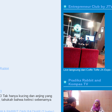
Entrepreneur Club by JT
Rabbit
Live langsung dari Coffe Toffe JX Expo :
Pradika Rabbit and
Kompas TV
I
ak hanya kucing dan anjing yang
, tahukah bahwa kelinci sebenarnya
KA RABBIT DAN BAZAAR (2,habis)