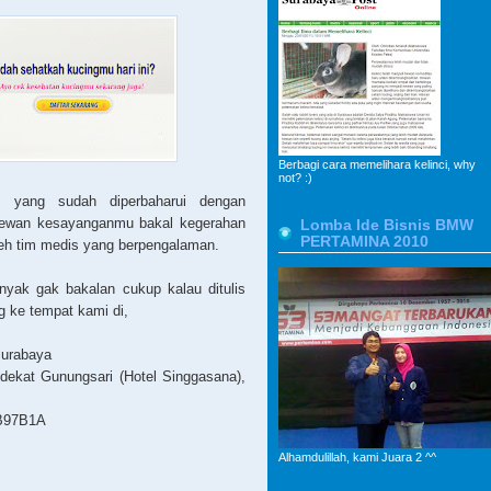
Berbagi cara memelihara kelinci, why
not? :)
n
yang sudah diperbaharui dengan
 hewan kesayanganmu bakal kegerahan
Lomba Ide Bisnis BMW
PERTAMINA 2010
oleh tim medis yang berpengalaman.
yak gak bakalan cukup kalau ditulis
g ke tempat kami di,
Surabaya
 dekat Gunungsari (Hotel Singgasana),
EB97B1A
Alhamdulillah, kami Juara 2 ^^