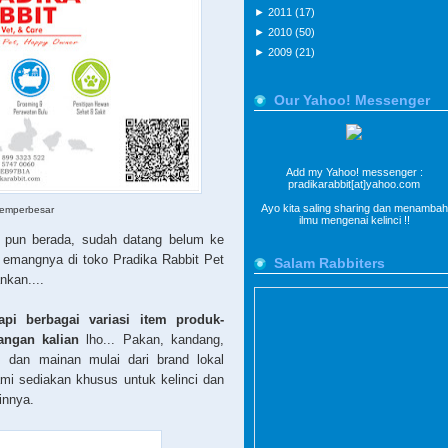
►
2011
(17)
►
2010
(50)
►
2009
(21)
Our Yahoo! Messenger
Add my Yahoo! messenger :
pradikarabbit[at]yahoo.com
Ayo kita saling sharing dan menambah
memperbesar
ilmu mengenai kelinci !!
pun berada, sudah datang belum ke
 emangnya di toko Pradika Rabbit Pet
Salam Rabbiters
nkan....
api berbagai variasi item produk-
angan kalian
lho... Pakan, kandang,
s dan mainan mulai dari brand lokal
mi sediakan khusus untuk kelinci dan
innya.