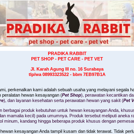
PRADIKA RABBIT
PET SHOP - PET CARE - PET VET
Jl. Karah Agung III no. 16
Surabaya
tlp/wa 08993323522 - bbm 7EB97B1A
kami, perkenalkan kami adalah sebuah usaha yang melayani segala 
n peralatan hewan kesayangan (
Pet Shop
), perawatan kecantikan d
re
), dan layanan kesehatan serta perawatan hewan yang sakit (
Pet V
 berbagai produk kebutuhan untuk hewan kesayangan Anda, khusus
il, dan mamalia kecil) pada umumnya. Produk tersebut meliputi aneka
tol minum, kandang hingga beberapa produk khusus dengan pemesa
 hewan kesayangan Anda tampil kusam dan tidak terawat. Tidak perl