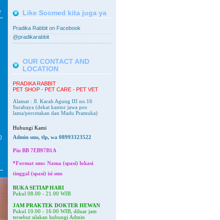
V
Like Socmed kita juga ya
Pradika Rabbit on Facebook
@pradikarabbit
OUR CONTACT AND
LOCATION
PRADIKA RABBIT
PET SHOP - PET CARE - PET VET
Alamat : Jl. Karah Agung III no.16
Surabaya
(dekat kantor jawa pos
lama/percetakan dan Madu Pramuka)
Hubungi Kami
)
Admin sms, tlp, wa 08993323522
Pin BB
7EB97B1A
*Format sms: Nama (spasi) lokasi
tinggal (spasi) isi sms
BUKA SETIAP HARI
Pukul 08.00 - 21.00 WIB
JAM PRAKTEK DOKTER HEWAN
Pukul 10.00 - 16.00 WIB, diluar jam
tersebut silakan hubungi Admin