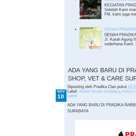
KEGIATAN PRADI
Setelah Kami mam
FM, kami juga me
DENAH PRADIKA
DENAH PRADIKA R
Jl. Karah Agung I
sederhana Kami, S
11.10.2016
ADA YANG BARU DI PR
SHOP, VET & CARE SU
Diposting oleh
Pradika Clan
pukul
16.0
Label:
dokter hewan surabaya
,
kelinci
NOV
10
rabbit
ADA YANG BARU DI PRADIKA RABB
SURABAYA