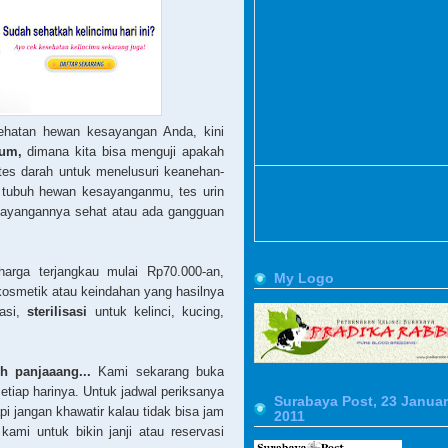
hatan hewan kesayangan Anda, kini
ium,
dimana kita bisa menguji apakah
i tes darah untuk menelusuri keanehan-
 tubuh hewan kesayanganmu, tes urin
ayangannya sehat atau ada gangguan
rga terjangkau mulai Rp70.000-an,
My Logo
osmetik atau keindahan yang hasilnya
rasi,
sterilisasi
untuk kelinci, kucing,
h panjaaang...
Kami sekarang buka
etiap harinya. Untuk jadwal periksanya
Surabaya Post, 23 Januar
pi jangan khawatir kalau tidak bisa jam
2011
kami untuk bikin janji atau reservasi