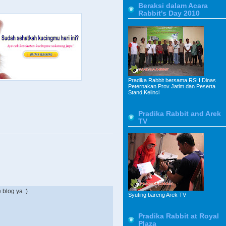
Beraksi dalam Acara
Rabbit's Day 2010
Pradika Rabbit bersama RSH Dinas
Peternakan Prov Jatim dan Peserta
Stand Kelinci
Pradika Rabbit and Arek
TV
blog ya :)
Syuting bareng Arek TV
Pradika Rabbit at Royal
Plaza