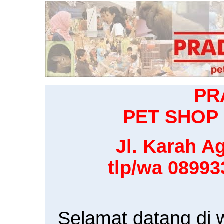
PR
PET SHOP 
Jl. Karah Ag
tlp/wa 0899
Selamat datang di 