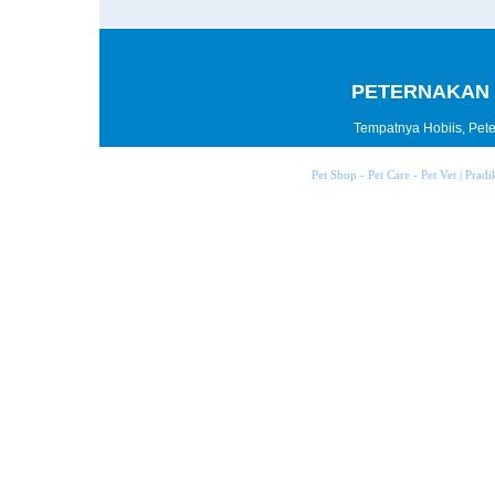
PETERNAKAN 
Tempatnya Hobiis, Peter
Pet Shop - Pet Care - Pet Vet | Prad