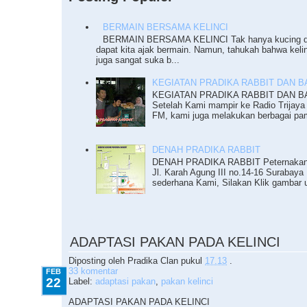
BERMAIN BERSAMA KELINCI
BERMAIN BERSAMA KELINCI Tak hanya kucing da
dapat kita ajak bermain. Namun, tahukah bahwa keli
juga sangat suka b...
KEGIATAN PRADIKA RABBIT DAN BAZ
KEGIATAN PRADIKA RABBIT DAN BAZ
Setelah Kami mampir ke Radio Trijaya
FM, kami juga melakukan berbagai pam
DENAH PRADIKA RABBIT
DENAH PRADIKA RABBIT Peternakan K
Jl. Karah Agung III no.14-16 Surabaya 
sederhana Kami, Silakan Klik gambar u
2.22.2012
ADAPTASI PAKAN PADA KELINCI
Diposting oleh
Pradika Clan
pukul
17.13
.
33 komentar
FEB
22
Label:
adaptasi pakan
,
pakan kelinci
ADAPTASI PAKAN PADA KELINCI