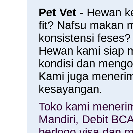
Pet Vet
- Hewan k
fit? Nafsu makan
konsistensi feses?
Hewan kami siap 
kondisi dan meng
Kami juga menerim
kesayangan.
Toko kami menerim
Mandiri, Debit BCA
berlogo visa dan m