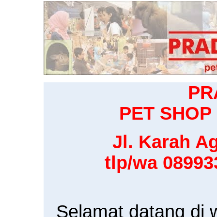
PR
PET SHOP 
Jl. Karah Ag
tlp/wa 0899
Selamat datang di 