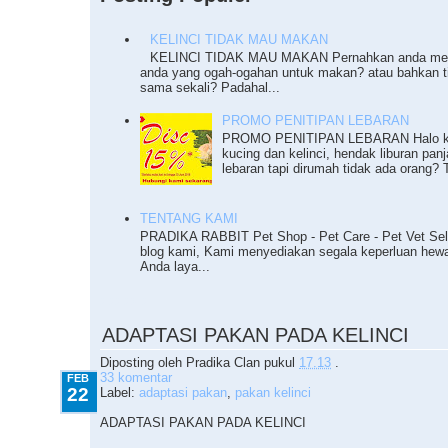
KELINCI TIDAK MAU MAKAN
KELINCI TIDAK MAU MAKAN Pernahkan anda meng
anda yang ogah-ogahan untuk makan? atau bahkan 
sama sekali? Padahal...
PROMO PENITIPAN LEBARAN
PROMO PENITIPAN LEBARAN Halo ka
kucing dan kelinci, hendak liburan pan
lebaran tapi dirumah tidak ada orang? T
TENTANG KAMI
PRADIKA RABBIT Pet Shop - Pet Care - Pet Vet Sel
blog kami, Kami menyediakan segala keperluan he
Anda laya...
2.22.2012
ADAPTASI PAKAN PADA KELINCI
Diposting oleh
Pradika Clan
pukul
17.13
.
33 komentar
FEB
22
Label:
adaptasi pakan
,
pakan kelinci
ADAPTASI PAKAN PADA KELINCI