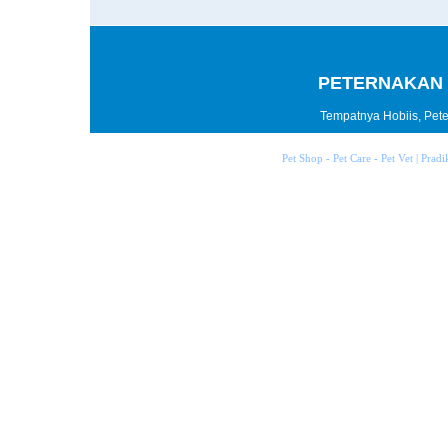
PETERNAKAN 
Tempatnya Hobiis, Peter
Pet Shop - Pet Care - Pet Vet | Prad