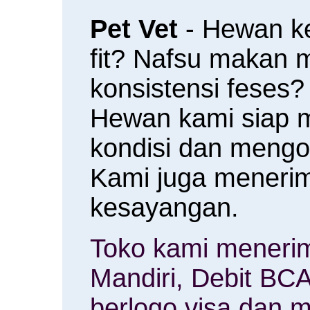
Pet Vet
- Hewan k
fit? Nafsu makan
konsistensi feses?
Hewan kami siap 
kondisi dan meng
Kami juga menerim
kesayangan.
Toko kami menerim
Mandiri, Debit BCA
berlogo visa dan m