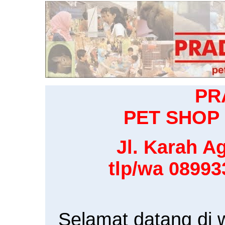
PR
PET SHOP 
Jl. Karah Ag
tlp/wa 0899
Selamat datang di 