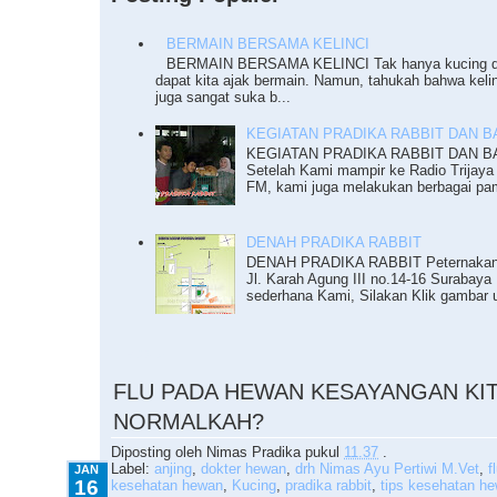
BERMAIN BERSAMA KELINCI
BERMAIN BERSAMA KELINCI Tak hanya kucing da
dapat kita ajak bermain. Namun, tahukah bahwa keli
juga sangat suka b...
KEGIATAN PRADIKA RABBIT DAN BAZ
KEGIATAN PRADIKA RABBIT DAN BAZ
Setelah Kami mampir ke Radio Trijaya
FM, kami juga melakukan berbagai pam
DENAH PRADIKA RABBIT
DENAH PRADIKA RABBIT Peternakan K
Jl. Karah Agung III no.14-16 Surabaya 
sederhana Kami, Silakan Klik gambar u
1.16.2015
FLU PADA HEWAN KESAYANGAN KIT
NORMALKAH?
Diposting oleh
Nimas Pradika
pukul
11.37
.
Label:
anjing
,
dokter hewan
,
drh Nimas Ayu Pertiwi M.Vet
,
f
JAN
16
kesehatan hewan
,
Kucing
,
pradika rabbit
,
tips kesehatan h