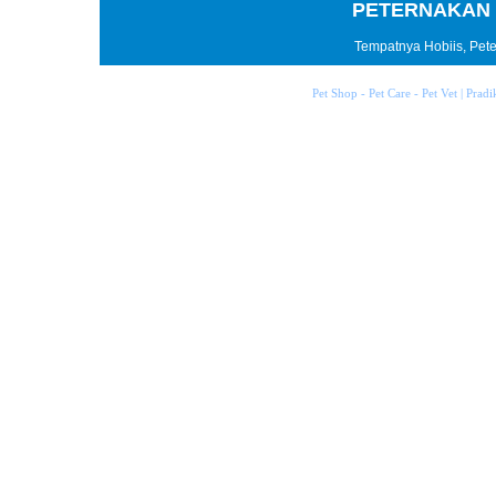
PETERNAKAN 
Tempatnya Hobiis, Peter
Pet Shop - Pet Care - Pet Vet | Prad