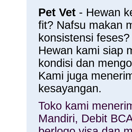
Pet Vet
- Hewan k
fit? Nafsu makan
konsistensi feses?
Hewan kami siap 
kondisi dan meng
Kami juga menerim
kesayangan.
Toko kami menerim
Mandiri, Debit BCA
berlogo visa dan m