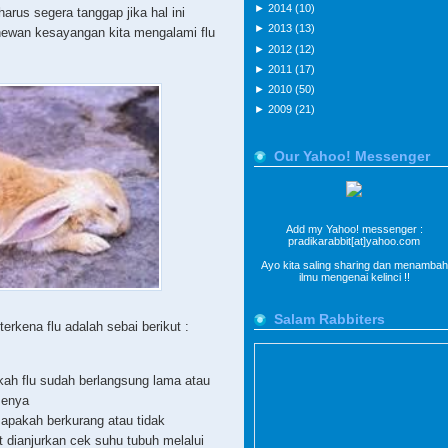
►
2014
(10)
arus segera tanggap jika hal ini
►
2013
(13)
a hewan kesayangan kita mengalami flu
►
2012
(12)
►
2011
(17)
►
2010
(50)
►
2009
(21)
Our Yahoo! Messenger
Add my Yahoo! messenger :
pradikarabbit[at]yahoo.com
Ayo kita saling sharing dan menambah
ilmu mengenai kelinci !!
Salam Rabbiters
rkena flu adalah sebai berikut :
ah flu sudah berlangsung lama atau
tmenya
pakah berkurang atau tidak
 dianjurkan cek suhu tubuh melalui