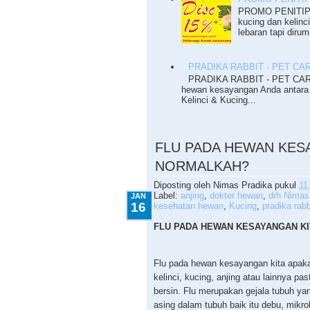
PROMO PENITIPA
kucing dan kelinc
lebaran tapi dirum
PRADIKA RABBIT - PET CA
PRADIKA RABBIT - PET CARE
hewan kesayangan Anda antara 
Kelinci & Kucing...
1.16.2015
FLU PADA HEWAN KES
NORMALKAH?
Diposting oleh
Nimas Pradika
pukul
11
Label:
anjing
,
dokter hewan
,
drh Nimas
JAN
16
kesehatan hewan
,
Kucing
,
pradika rabb
FLU PADA HEWAN KESAYANGAN K
Flu pada hewan kesayangan kita apaka
kelinci, kucing, anjing atau lainnya pa
bersin. Flu merupakan gejala tubuh y
asing dalam tubuh baik itu debu, mikro