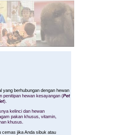
hal yang berhubungan dengan hewan
an penitipan hewan kesayangan (
Pet
et
).
nya kelinci dan hewan
 ragam pakan khusus, vitamin,
nan khusus.
u cemas jika Anda sibuk atau