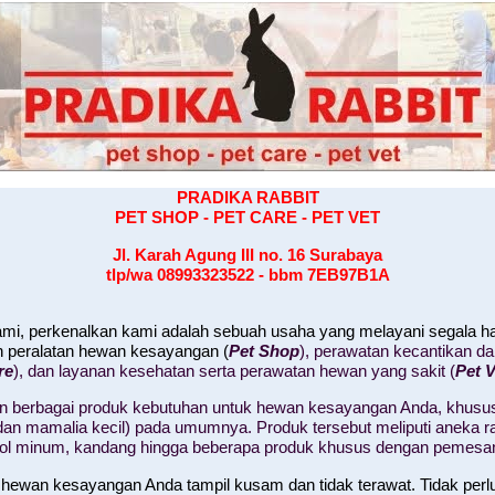
PRADIKA RABBIT
PET SHOP - PET CARE - PET VET
Jl. Karah Agung III no. 16
Surabaya
tlp/wa 08993323522 - bbm 7EB97B1A
kami, perkenalkan kami adalah sebuah usaha yang melayani segala 
n peralatan hewan kesayangan (
Pet Shop
), perawatan kecantikan d
re
), dan layanan kesehatan serta perawatan hewan yang sakit (
Pet V
 berbagai produk kebutuhan untuk hewan kesayangan Anda, khusus
il, dan mamalia kecil) pada umumnya. Produk tersebut meliputi aneka
tol minum, kandang hingga beberapa produk khusus dengan pemesa
 hewan kesayangan Anda tampil kusam dan tidak terawat. Tidak perl