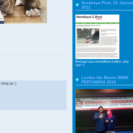
Surabaya Post, 23 Januar
2011
Berbagi cara memelihara kelinci, why
not? :)
Lomba Ide Bisnis BMW
PERTAMINA 2010
blog ya :)