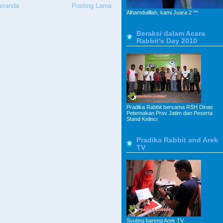
eranda
Posting Lama
Alhamdulillah, kami Juara 2 ^^
Beraksi dalam Acara
Rabbit's Day 2010
Pradika Rabbit bersama RSH Dinas
Peternakan Prov Jatim dan Peserta
Stand Kelinci
Pradika Rabbit and Arek
TV
Syuting bareng Arek TV