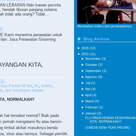
N LEBARAN Halo kawan pecinta
i, hendak liburan panjang selama
ah tidak ada orang? Tidak...
Membahas kelinci dan perawatannya
RE
 Kami menerima perawatan untuk
Blog Archive
lain: Jasa Perawatan Grooming
►
2016
(12)
▼
2015
(31)
►
November
(3)
AYANGAN KITA,
►
Oktober
(2)
►
September
(1)
►
Agustus
(9)
.37
.
►
Juli
(1)
 Ayu Pertiwi M.Vet
,
flu
,
kelinci
,
►
Mei
(4)
it
,
tips kesehatan hewan
►
April
(4)
ITA, NORMALKAH?
►
Maret
(4)
►
Februari
(1)
▼
Januari
(2)
h hal tersebut normal? Baik pada
FLU PADA HEWAN KESAYANGA
sti pernah mengalami flu atau bersin-
KITA, NORMALKAH?
ang timbul akibat masuknya benda
OXBOW NEW YEAR PROMO
ba, virus atau lainnya. Sebagai pemilik