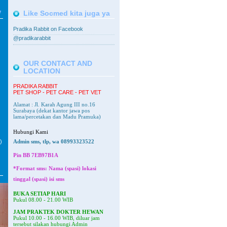
V
Like Socmed kita juga ya
Pradika Rabbit on Facebook
@pradikarabbit
OUR CONTACT AND
LOCATION
PRADIKA RABBIT
PET SHOP - PET CARE - PET VET
Alamat : Jl. Karah Agung III no.16
Surabaya
(dekat kantor jawa pos
lama/percetakan dan Madu Pramuka)
Hubungi Kami
)
Admin sms, tlp, wa 08993323522
Pin BB
7EB97B1A
*Format sms: Nama (spasi) lokasi
tinggal (spasi) isi sms
BUKA SETIAP HARI
Pukul 08.00 - 21.00 WIB
JAM PRAKTEK DOKTER HEWAN
Pukul 10.00 - 16.00 WIB, diluar jam
tersebut silakan hubungi Admin