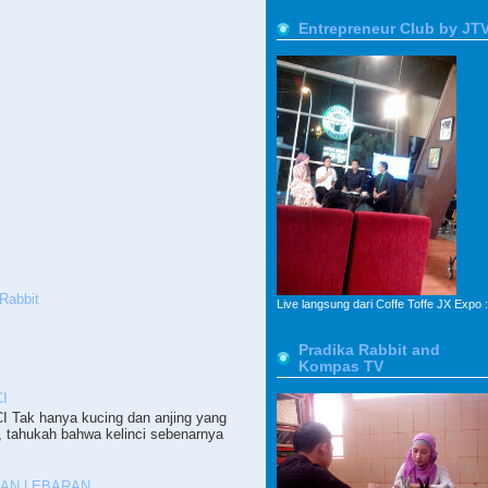
Entrepreneur Club by JT
Rabbit
Live langsung dari Coffe Toffe JX Expo :
Pradika Rabbit and
Kompas TV
I
ak hanya kucing dan anjing yang
, tahukah bahwa kelinci sebenarnya
PAN LEBARAN