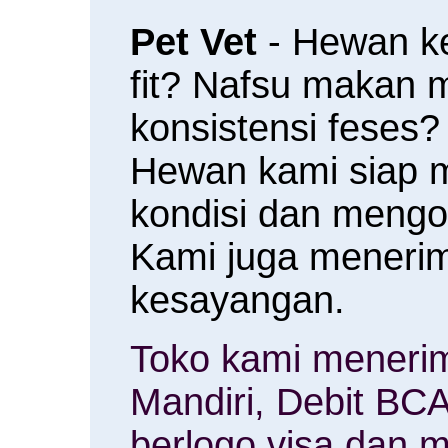
Pet Vet
- Hewan k
fit? Nafsu makan
konsistensi feses?
Hewan kami siap 
kondisi dan meng
Kami juga menerim
kesayangan.
Toko kami menerim
Mandiri, Debit BCA
berlogo visa dan m