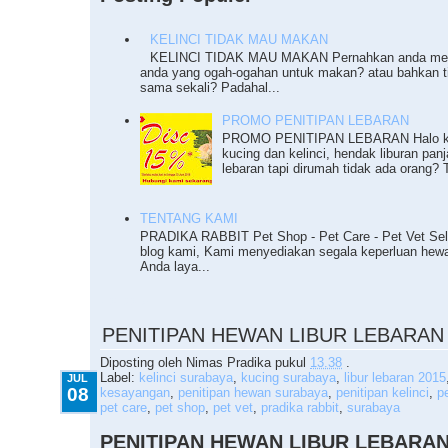
KELINCI TIDAK MAU MAKAN
KELINCI TIDAK MAU MAKAN Pernahkan anda meng
anda yang ogah-ogahan untuk makan? atau bahkan 
sama sekali? Padahal...
PROMO PENITIPAN LEBARAN
PROMO PENITIPAN LEBARAN Halo ka
kucing dan kelinci, hendak liburan pan
lebaran tapi dirumah tidak ada orang? T
TENTANG KAMI
PRADIKA RABBIT Pet Shop - Pet Care - Pet Vet Sel
blog kami, Kami menyediakan segala keperluan he
Anda laya...
7.08.2015
PENITIPAN HEWAN LIBUR LEBARAN 
Diposting oleh
Nimas Pradika
pukul
13.38
.
Label:
kelinci surabaya
,
kucing surabaya
,
libur lebaran 2015
JUL
08
kesayangan
,
penitipan hewan surabaya
,
penitipan kelinci
,
p
pet care
,
pet shop
,
pet vet
,
pradika rabbit
,
surabaya
PENITIPAN HEWAN LIBUR LEBARAN