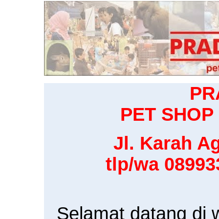
PR
PET SHOP 
Jl. Karah Ag
tlp/wa 0899
Selamat datang di 