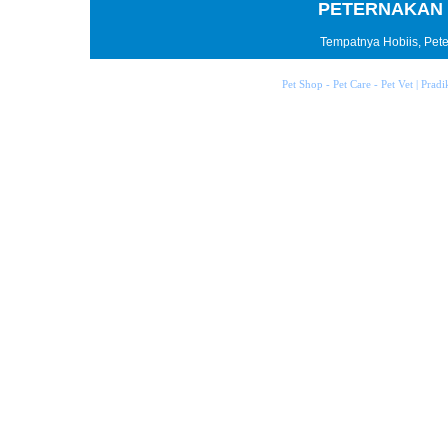
PETERNAKAN 
Tempatnya Hobiis, Peter
Pet Shop - Pet Care - Pet Vet | Prad