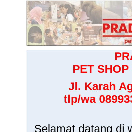
PR
PET SHOP 
Jl. Karah Ag
tlp/wa 0899
Selamat datang di 