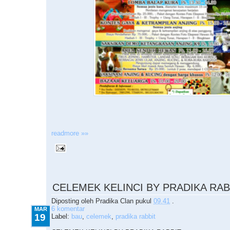
readmore »»
3.19.2010
CELEMEK KELINCI BY PRADIKA RAB
Diposting oleh
Pradika Clan
pukul
09.41
.
6 komentar
MAR
19
Label:
bau
,
celemek
,
pradika rabbit