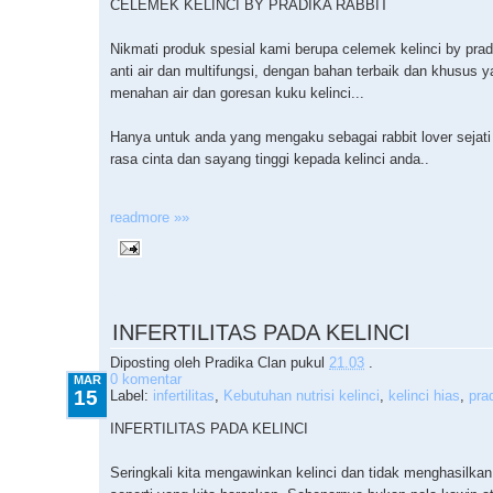
CELEMEK KELINCI BY PRADIKA RABBIT
Nikmati produk spesial kami berupa celemek kelinci by prad
anti air dan multifungsi, dengan bahan terbaik dan khusus
menahan air dan goresan kuku kelinci...
Hanya untuk anda yang mengaku sebagai rabbit lover sejati
rasa cinta dan sayang tinggi kepada kelinci anda..
readmore »»
3.15.2010
INFERTILITAS PADA KELINCI
Diposting oleh
Pradika Clan
pukul
21.03
.
0 komentar
MAR
15
Label:
infertilitas
,
Kebutuhan nutrisi kelinci
,
kelinci hias
,
pra
INFERTILITAS PADA KELINCI
Seringkali kita mengawinkan kelinci dan tidak menghasilkan