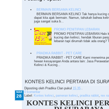
BERMAIN BERSAMA KELINCI
BERMAIN BERSAMA KELINCI Tak hanya kucing da
dapat kita ajak bermain. Namun, tahukah bahwa keli
juga sangat suka b...
PROMO PENITIPAN LEBARAN
PROMO PENITIPAN LEBARAN Halo ka
kucing dan kelinci, hendak liburan pan
lebaran tapi dirumah tidak ada orang? T
PRADIKA RABBIT - PET CARE
PRADIKA RABBIT - PET CARE Kami menerima pe
hewan kesayangan Anda antara lain: Jasa Perawata
Kelinci & Kucing...
3.28.2010
KONTES KELINCI PERTAMA DI SUR
Diposting oleh
Pradika Clan
pukul
15.35
.
0 komentar
MAR
28
Label:
Kontes kelinci
,
pameran kelinci
,
pradika rabbit
,
rex ra
KONTES KELINCI PE