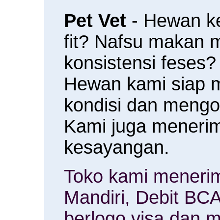
Pet Vet
- Hewan k
fit? Nafsu makan
konsistensi feses?
Hewan kami siap 
kondisi dan meng
Kami juga menerim
kesayangan.
Toko kami menerim
Mandiri, Debit BCA
berlogo visa dan m