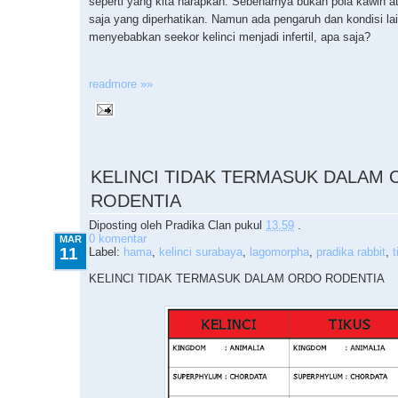
seperti yang kita harapkan. Sebenarnya bukan pola kawin a
saja yang diperhatikan. Namun ada pengaruh dan kondisi la
menyebabkan seekor kelinci menjadi infertil, apa saja?
readmore »»
3.11.2010
KELINCI TIDAK TERMASUK DALAM
RODENTIA
Diposting oleh
Pradika Clan
pukul
13.59
.
0 komentar
MAR
11
Label:
hama
,
kelinci surabaya
,
lagomorpha
,
pradika rabbit
,
t
KELINCI TIDAK TERMASUK DALAM ORDO RODENTIA