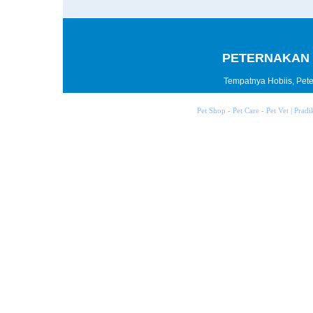
PETERNAKAN 
Tempatnya Hobiis, Peter
Pet Shop - Pet Care - Pet Vet | Prad