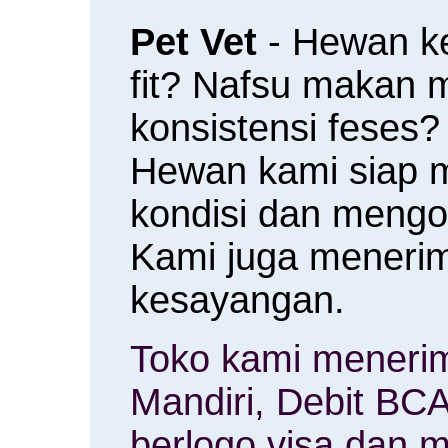
Pet Vet
- Hewan k
fit? Nafsu makan
konsistensi feses?
Hewan kami siap 
kondisi dan meng
Kami juga menerim
kesayangan.
Toko kami menerim
Mandiri, Debit BCA
berlogo visa dan m