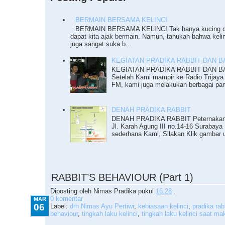
BERMAIN BERSAMA KELINCI
BERMAIN BERSAMA KELINCI Tak hanya kucing da
dapat kita ajak bermain. Namun, tahukah bahwa keli
juga sangat suka b...
KEGIATAN PRADIKA RABBIT DAN BAZ
KEGIATAN PRADIKA RABBIT DAN BAZ
Setelah Kami mampir ke Radio Trijaya
FM, kami juga melakukan berbagai pam
DENAH PRADIKA RABBIT
DENAH PRADIKA RABBIT Peternakan K
Jl. Karah Agung III no.14-16 Surabaya 
sederhana Kami, Silakan Klik gambar u
3.06.2013
RABBIT’S BEHAVIOUR (Part 1)
Diposting oleh
Nimas Pradika
pukul
16.28
.
0 komentar
MAR
06
Label:
drh Nimas Ayu Pertiwi
,
kebiasaan kelinci
,
pradika rab
behaviour
,
tingkah laku kelinci
,
tingkah laku kelinci saat ma