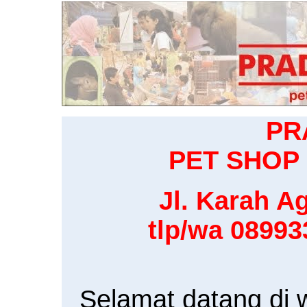
PR
PET SHOP 
Jl. Karah Ag
tlp/wa 0899
Selamat datang di 