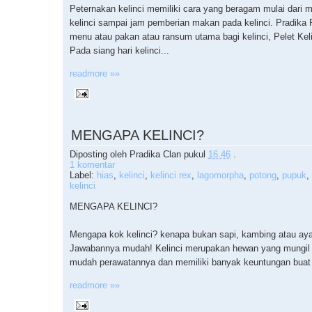
Peternakan kelinci memiliki cara yang beragam mulai dari 
kelinci sampai jam pemberian makan pada kelinci. Pradika R
menu atau pakan atau ransum utama bagi kelinci, Pelet Kel
Pada siang hari kelinci...
readmore »»
MENGAPA KELINCI?
Diposting oleh
Pradika Clan
pukul
16.46
.
1 komentar
Label:
hias
,
kelinci
,
kelinci rex
,
lagomorpha
,
potong
,
pupuk
,
kelinci
MENGAPA KELINCI?
Mengapa kok kelinci? kenapa bukan sapi, kambing atau ay
Jawabannya mudah! Kelinci merupakan hewan yang mungil
mudah perawatannya dan memiliki banyak keuntungan buat 
readmore »»