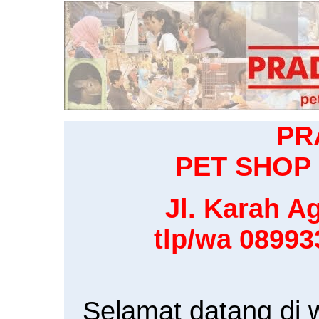
PR
PET SHOP 
Jl. Karah Ag
tlp/wa 0899
Selamat datang di 