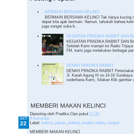
BERMAIN BERSAMA KELINCI
BERMAIN BERSAMA KELINCI Tak hanya kucing da
dapat kita ajak bermain. Namun, tahukah bahwa keli
juga sangat suka b...
KEGIATAN PRADIKA RABBIT DAN BAZ
KEGIATAN PRADIKA RABBIT DAN BAZ
Setelah Kami mampir ke Radio Trijaya
FM, kami juga melakukan berbagai pam
DENAH PRADIKA RABBIT
DENAH PRADIKA RABBIT Peternakan K
Jl. Karah Agung III no.14-16 Surabaya 
sederhana Kami, Silakan Klik gambar u
10.22.2009
MEMBERI MAKAN KELINCI
Diposting oleh
Pradika Clan
pukul
17.25
.
9 komentar
OCT
22
Label:
kelinci
,
pakan
,
pollard
,
pradika rabbit
,
rumput
MEMBERI MAKAN KELINCI