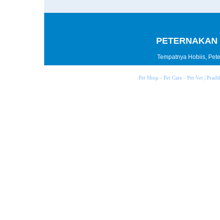
PETERNAKAN 
Tempatnya Hobiis, Peter
Pet Shop - Pet Care - Pet Vet | Prad