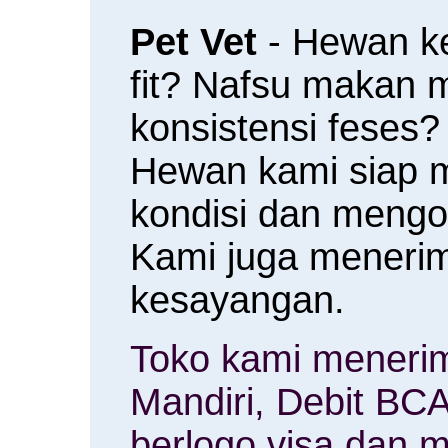
Pet Vet
- Hewan k
fit? Nafsu makan
konsistensi feses?
Hewan kami siap 
kondisi dan meng
Kami juga menerim
kesayangan.
Toko kami menerim
Mandiri, Debit BCA
berlogo visa dan m