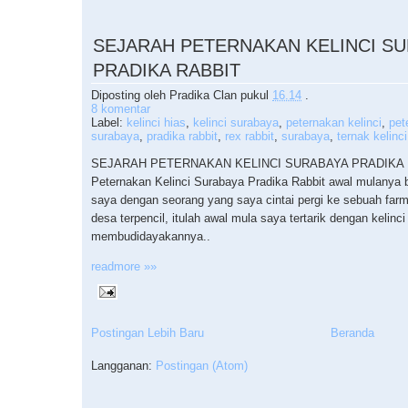
SEJARAH PETERNAKAN KELINCI S
PRADIKA RABBIT
Diposting oleh
Pradika Clan
pukul
16.14
.
8 komentar
Label:
kelinci hias
,
kelinci surabaya
,
peternakan kelinci
,
pet
surabaya
,
pradika rabbit
,
rex rabbit
,
surabaya
,
ternak kelinci
SEJARAH PETERNAKAN KELINCI SURABAYA PRADIKA 
Peternakan Kelinci Surabaya Pradika Rabbit awal mulanya b
saya dengan seorang yang saya cintai pergi ke sebuah farm 
desa terpencil, itulah awal mula saya tertarik dengan kelinci
membudidayakannya..
readmore »»
Postingan Lebih Baru
Beranda
Langganan:
Postingan (Atom)