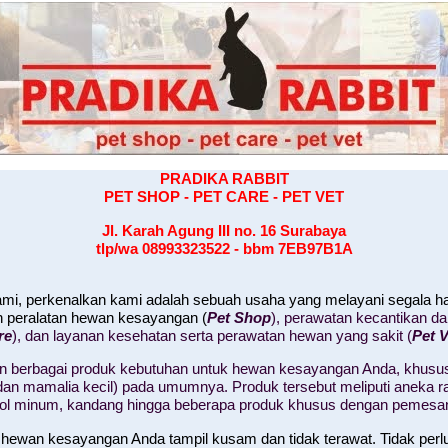
PRADIKA RABBIT
PET SHOP - PET CARE - PET VET
Jl. Karah Agung III no. 16
Surabaya
tlp/wa 08993323522 - bbm 7EB97B1A
kami, perkenalkan kami adalah sebuah usaha yang melayani segala 
n peralatan hewan kesayangan (
Pet Shop
), perawatan kecantikan d
re
), dan layanan kesehatan serta perawatan hewan yang sakit (
Pet V
 berbagai produk kebutuhan untuk hewan kesayangan Anda, khusus
il, dan mamalia kecil) pada umumnya. Produk tersebut meliputi aneka
tol minum, kandang hingga beberapa produk khusus dengan pemesa
 hewan kesayangan Anda tampil kusam dan tidak terawat. Tidak perl