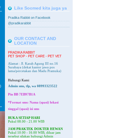
V
Like Socmed kita juga ya
Pradika Rabbit on Facebook
@pradikarabbit
OUR CONTACT AND
LOCATION
PRADIKA RABBIT
PET SHOP - PET CARE - PET VET
Alamat : Jl. Karah Agung III no.16
Surabaya
(dekat kantor jawa pos
lama/percetakan dan Madu Pramuka)
Hubungi Kami
)
Admin sms, tlp, wa 08993323522
Pin BB
7EB97B1A
*Format sms: Nama (spasi) lokasi
tinggal (spasi) isi sms
BUKA SETIAP HARI
Pukul 08.00 - 21.00 WIB
JAM PRAKTEK DOKTER HEWAN
Pukul 10.00 - 16.00 WIB, diluar jam
tersebut silakan hubungi Admin