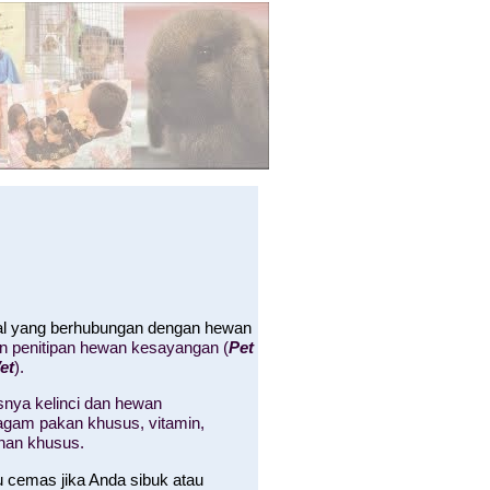
hal yang berhubungan dengan hewan
an penitipan hewan kesayangan (
Pet
et
).
nya kelinci dan hewan
 ragam pakan khusus, vitamin,
nan khusus.
u cemas jika Anda sibuk atau