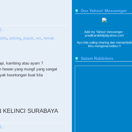
Our Yahoo! Messenger
6
.
Add my Yahoo! messenger :
pradikarabbit[at]yahoo.com
rpha
,
potong
,
pupuk
,
rex
,
ternak
Ayo kita saling sharing dan menambah
ilmu mengenai kelinci !!
Salam Rabbiters
api, kambing atau ayam ?
n hewan yang mungil yang sangat
yak keuntungan buat kita
 KELINCI SURABAYA
4
.