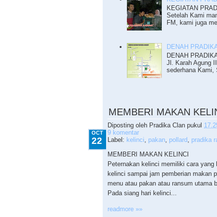
KEGIATAN PRADI
Setelah Kami mam
FM, kami juga me
DENAH PRADIKA
DENAH PRADIKA R
Jl. Karah Agung I
sederhana Kami, S
10.22.2009
MEMBERI MAKAN KELI
Diposting oleh
Pradika Clan
pukul
17.2
9 komentar
OCT
22
Label:
kelinci
,
pakan
,
pollard
,
pradika r
MEMBERI MAKAN KELINCI
Peternakan kelinci memiliki cara yang
kelinci sampai jam pemberian makan pa
menu atau pakan atau ransum utama bag
Pada siang hari kelinci...
readmore »»