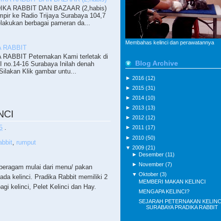
KA RABBIT DAN BAZAAR (2,habis)
pir ke Radio Trijaya Surabaya 104,7
lakukan berbagai pameran da...
Membahas kelinci dan perawatannya
 RABBIT
ABBIT Peternakan Kami terletak di
Blog Archive
II no.14-16 Surabaya Inilah denah
ilakan Klik gambar untu...
►
2016
(12)
►
2015
(31)
►
2014
(10)
►
2013
(13)
NCI
►
2012
(12)
5
.
►
2011
(17)
►
2010
(50)
abbit
,
rumput
▼
2009
(21)
►
Desember
(11)
►
November
(7)
 beragam mulai dari menu/ pakan
▼
Oktober
(3)
da kelinci. Pradika Rabbit memiliki 2
MEMBERI MAKAN KELINCI
i kelinci, Pelet Kelinci dan Hay.
MENGAPA KELINCI?
SEJARAH PETERNAKAN KELINC
SURABAYA PRADIKA RABBIT