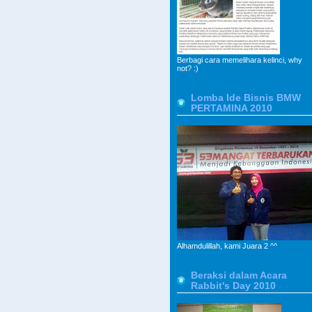
Berbagi cara memelihara kelinci, why
not? :)
Lomba Ide Bisnis BMW
PERTAMINA 2010
Alhamdulillah, kami Juara 2 ^^
Beraksi dalam Acara
Rabbit's Day 2010