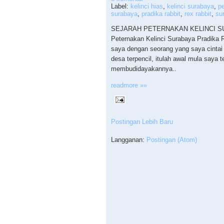
Label:
kelinci hias
,
kelinci surabaya
,
pe
surabaya
,
pradika rabbit
,
rex rabbit
,
su
SEJARAH PETERNAKAN KELINCI S
Peternakan Kelinci Surabaya Pradika R
saya dengan seorang yang saya cintai 
desa terpencil, itulah awal mula saya te
membudidayakannya..
readmore »»
Postingan Lebih Baru
Langganan:
Postingan (Atom)