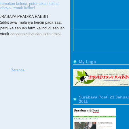
ternakan kelinci
,
peternakan kelinci
rabaya
,
ternak kelinci
URABAYA PRADIKA RABBIT
abbit awal mulanya berdiri pada saat
pergi ke sebuah farm kelinci di sebuah
rtarik dengan kelinci dan ingin sekali
My Logo
Beranda
Surabaya Post, 23 Januar
2011