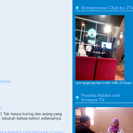
Entrepreneur Club by JT
Rabbit
Live langsung dari Coffe Toffe JX Expo :
Pradika Rabbit and
Kompas TV
I
ak hanya kucing dan anjing yang
, tahukah bahwa kelinci sebenarnya
KA RABBIT DAN BAZAAR (2,habis)