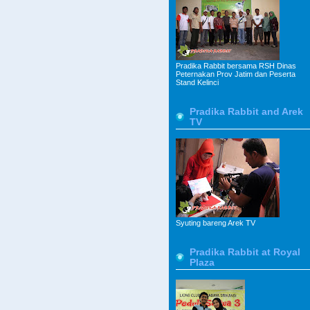
Pradika Rabbit bersama RSH Dinas
Peternakan Prov Jatim dan Peserta
Stand Kelinci
Pradika Rabbit and Arek
TV
Syuting bareng Arek TV
Pradika Rabbit at Royal
Plaza