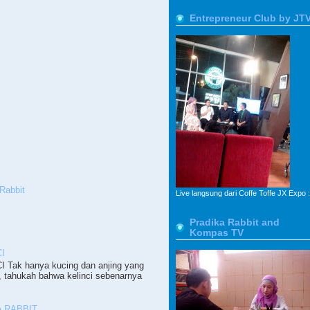
Entrepreneur Club by JT
Rabbit
Live langsung dari Coffe Toffe JX Expo :
Pradika Rabbit and
Kompas TV
I
ak hanya kucing dan anjing yang
, tahukah bahwa kelinci sebenarnya
 RABBIT