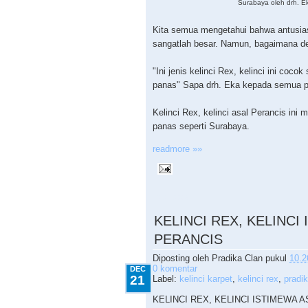
Surabaya oleh drh. E
Kita semua mengetahui bahwa antusia
sangatlah besar. Namun, bagaimana de
"Ini jenis kelinci Rex, kelinci ini coco
panas" Sapa drh. Eka kepada semua p
Kelinci Rex, kelinci asal Perancis ini
panas seperti Surabaya.
readmore »»
12.21.2009
KELINCI REX, KELINCI
PERANCIS
Diposting oleh
Pradika Clan
pukul
10.2
0 komentar
DEC
21
Label:
kelinci karpet
,
kelinci rex
,
pradik
KELINCI REX, KELINCI ISTIMEWA 