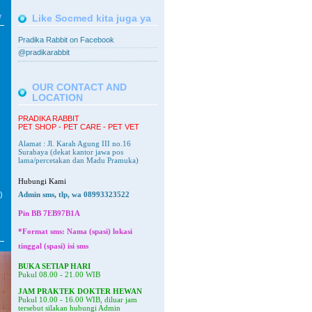
V
Like Socmed kita juga ya
Pradika Rabbit on Facebook
@pradikarabbit
OUR CONTACT AND
LOCATION
PRADIKA RABBIT
PET SHOP - PET CARE - PET VET
Alamat : Jl. Karah Agung III no.16
Surabaya
(dekat kantor jawa pos
lama/percetakan dan Madu Pramuka)
Hubungi Kami
)
Admin sms, tlp, wa 08993323522
Pin BB
7EB97B1A
*Format sms: Nama (spasi) lokasi
tinggal (spasi) isi sms
BUKA SETIAP HARI
Pukul 08.00 - 21.00 WIB
JAM PRAKTEK DOKTER HEWAN
Pukul 10.00 - 16.00 WIB, diluar jam
tersebut silakan hubungi Admin