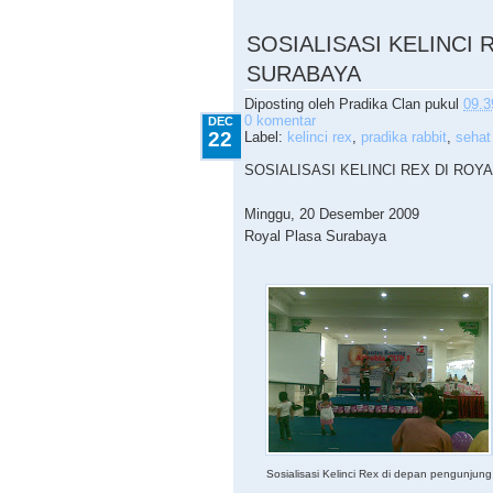
12.22.2009
SOSIALISASI KELINCI 
SURABAYA
Diposting oleh
Pradika Clan
pukul
09.3
0 komentar
DEC
22
Label:
kelinci rex
,
pradika rabbit
,
sehat
SOSIALISASI KELINCI REX DI ROY
Minggu, 20 Desember 2009
Royal Plasa Surabaya
Sosialisasi Kelinci Rex di depan pengunjung