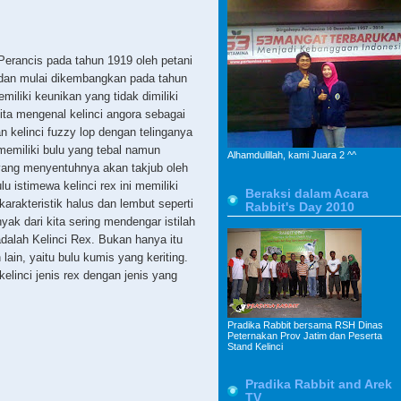
 Perancis pada tahun 1919 oleh petani
 dan mulai dikembangkan pada tahun
miliki keunikan yang tidak dimiliki
 kita mengenal kelinci angora sebagai
an kelinci fuzzy lop dengan telinganya
 memiliki bulu yang tebal namun
Alhamdulillah, kami Juara 2 ^^
yang menyentuhnya akan takjub oleh
 istimewa kelinci rex ini memiliki
Beraksi dalam Acara
karakteristik halus dan lembut seperti
Rabbit's Day 2010
yak dari kita sering mendengar istilah
 adalah Kelinci Rex. Bukan hanya itu
 lain, yaitu bulu kumis yang keriting.
elinci jenis rex dengan jenis yang
Pradika Rabbit bersama RSH Dinas
Peternakan Prov Jatim dan Peserta
Stand Kelinci
Pradika Rabbit and Arek
TV