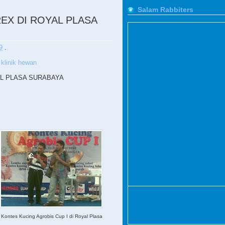
Salam Rabbiters
REX DI ROYAL PLASA
9
.
 klinik hewan
AL PLASA SURABAYA
 Kontes Kucing Agrobis Cup I di Royal Plasa