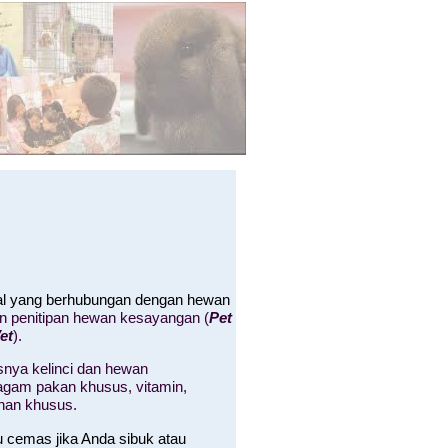
hal yang berhubungan dengan hewan
an penitipan hewan kesayangan (
Pet
et
).
nya kelinci dan hewan
 ragam pakan khusus, vitamin,
nan khusus.
u cemas jika Anda sibuk atau