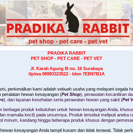
PRADIKA RABBIT
PET SHOP - PET CARE - PET VET
Jl. Karah Agung III no. 16
Surabaya
tlp/wa 08993323522 - bbm 7EB97B1A
kami, perkenalkan kami adalah sebuah usaha yang melayani segala 
n peralatan hewan kesayangan (
Pet Shop
), perawatan kecantikan d
re
), dan layanan kesehatan serta perawatan hewan yang sakit (
Pet V
 berbagai produk kebutuhan untuk hewan kesayangan Anda, khusus
il, dan mamalia kecil) pada umumnya. Produk tersebut meliputi aneka
tol minum, kandang hingga beberapa produk khusus dengan pemesa
 hewan kesayangan Anda tampil kusam dan tidak terawat. Tidak perl