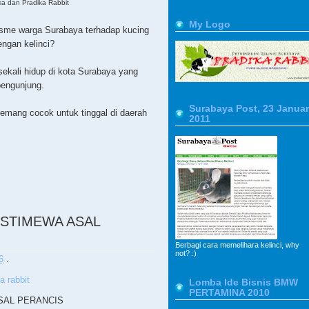
ka dan Pradika Rabbit
My Logo
sme warga Surabaya terhadap kucing
ngan kelinci?
k sekali hidup di kota Surabaya yang
engunjung.
Surabaya Post, 23 Januar
 memang cocok untuk tinggal di daerah
2011
 ISTIMEWA ASAL
Berbagi cara memelihara kelinci, why
not? :)
6
.
a rabbit
Lomba Ide Bisnis BMW
PERTAMINA 2010
ASAL PERANCIS