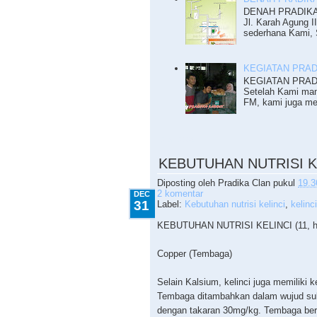
DENAH PRADIKA R
Jl. Karah Agung I
sederhana Kami, S
KEGIATAN PRADI
KEGIATAN PRADI
Setelah Kami mam
FM, kami juga me
12.31.2009
KEBUTUHAN NUTRISI KEL
Diposting oleh
Pradika Clan
pukul
19.3
2 komentar
DEC
31
Label:
Kebutuhan nutrisi kelinci
,
kelinci
KEBUTUHAN NUTRISI KELINCI (11, h
Copper (Tembaga)
Selain Kalsium, kelinci juga memiliki 
Tembaga ditambahkan dalam wujud sul
dengan takaran 30mg/kg. Tembaga berp