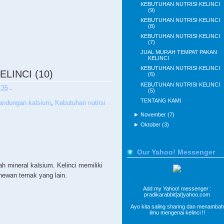
KEBUTUHAN NUTRISI KELINCI
(9)
KEBUTUHAN NUTRISI KELINCI
(8)
KEBUTUHAN NUTRISI KELINCI
(7)
JUAL MURAH TEMPAT PAKAN
KELINCI
KEBUTUHAN NUTRISI KELINCI
LINCI (10)
(6)
KEBUTUHAN NUTRISI KELINCI
.35
.
(5)
TENTANG KAMI
andungan kalsium
,
Kebutuhan nutrisi
►
November
(7)
►
Oktober
(3)
Our Yahoo! Messenger
lah mineral kalsium. Kelinci memiliki
ewan ternak yang lain.
Add my Yahoo! messenger :
pradikarabbit[at]yahoo.com
Ayo kita saling sharing dan menambah
ilmu mengenai kelinci !!