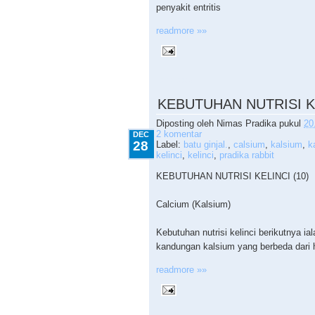
penyakit entritis
readmore »»
12.28.2009
KEBUTUHAN NUTRISI KE
Diposting oleh
Nimas Pradika
pukul
20
2 komentar
DEC
28
Label:
batu ginjal.
,
calsium
,
kalsium
,
k
kelinci
,
kelinci
,
pradika rabbit
KEBUTUHAN NUTRISI KELINCI (10)
Calcium (Kalsium)
Kebutuhan nutrisi kelinci berikutnya ia
kandungan kalsium yang berbeda dari h
readmore »»