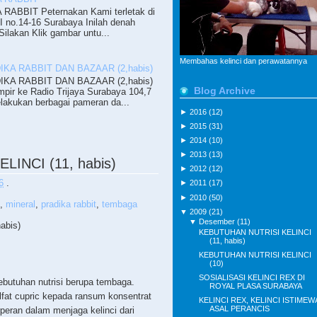
ABBIT Peternakan Kami terletak di
II no.14-16 Surabaya Inilah denah
ilakan Klik gambar untu...
Membahas kelinci dan perawatannya
KA RABBIT DAN BAZAAR (2,habis)
KA RABBIT DAN BAZAAR (2,habis)
Blog Archive
pir ke Radio Trijaya Surabaya 104,7
lakukan berbagai pameran da...
►
2016
(12)
►
2015
(31)
►
2014
(10)
►
2013
(13)
INCI (11, habis)
►
2012
(12)
6
.
►
2011
(17)
►
2010
(50)
,
mineral
,
pradika rabbit
,
tembaga
▼
2009
(21)
▼
Desember
(11)
abis)
KEBUTUHAN NUTRISI KELINCI
(11, habis)
KEBUTUHAN NUTRISI KELINCI
(10)
SOSIALISASI KELINCI REX DI
kebutuhan nutrisi berupa tembaga.
ROYAL PLASA SURABAYA
fat cupric kepada ransum konsentrat
KELINCI REX, KELINCI ISTIMEW
ASAL PERANCIS
eran dalam menjaga kelinci dari