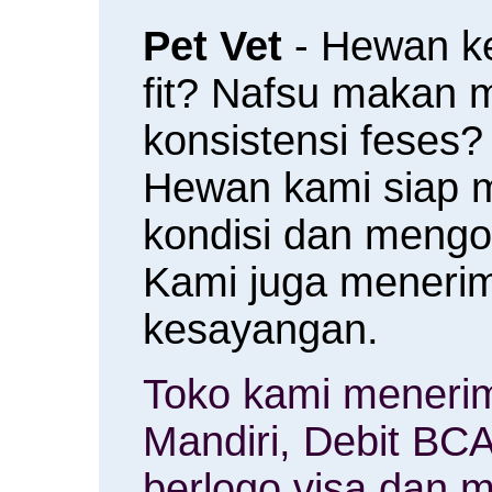
Pet Vet
- Hewan k
fit? Nafsu makan
konsistensi feses?
Hewan kami siap 
kondisi dan meng
Kami juga menerim
kesayangan.
Toko kami menerim
Mandiri, Debit BCA
berlogo visa dan m