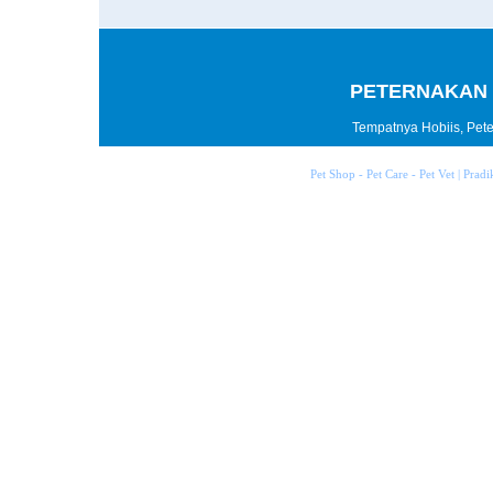
PETERNAKAN 
Tempatnya Hobiis, Peter
Pet Shop - Pet Care - Pet Vet | Prad