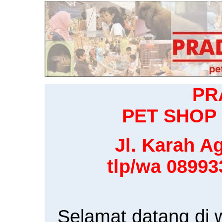
PR
PET SHOP 
Jl. Karah Ag
tlp/wa 0899
Selamat datang di 