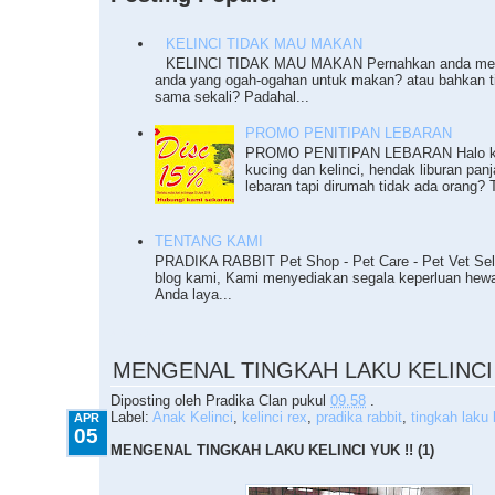
KELINCI TIDAK MAU MAKAN
KELINCI TIDAK MAU MAKAN Pernahkan anda meng
anda yang ogah-ogahan untuk makan? atau bahkan 
sama sekali? Padahal...
PROMO PENITIPAN LEBARAN
PROMO PENITIPAN LEBARAN Halo ka
kucing dan kelinci, hendak liburan pan
lebaran tapi dirumah tidak ada orang? T
TENTANG KAMI
PRADIKA RABBIT Pet Shop - Pet Care - Pet Vet Sel
blog kami, Kami menyediakan segala keperluan he
Anda laya...
4.05.2010
MENGENAL TINGKAH LAKU KELINCI Y
Diposting oleh
Pradika Clan
pukul
09.58
.
Label:
Anak Kelinci
,
kelinci rex
,
pradika rabbit
,
tingkah laku 
APR
05
MENGENAL TINGKAH LAKU KELINCI YUK !! (1)