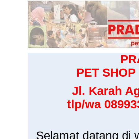
PR
PET SHOP 
Jl. Karah Ag
tlp/wa 0899
Selamat datang di 