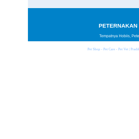
PETERNAKAN 
Tempatnya Hobiis, Peter
Pet Shop - Pet Care - Pet Vet | Prad