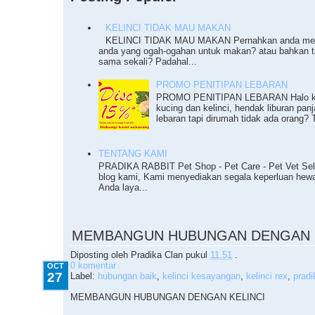
KELINCI TIDAK MAU MAKAN
KELINCI TIDAK MAU MAKAN Pernahkan anda meng
anda yang ogah-ogahan untuk makan? atau bahkan 
sama sekali? Padahal...
PROMO PENITIPAN LEBARAN
PROMO PENITIPAN LEBARAN Halo ka
kucing dan kelinci, hendak liburan pan
lebaran tapi dirumah tidak ada orang? T
TENTANG KAMI
PRADIKA RABBIT Pet Shop - Pet Care - Pet Vet Sel
blog kami, Kami menyediakan segala keperluan he
Anda laya...
10.27.2010
MEMBANGUN HUBUNGAN DENGAN K
Diposting oleh
Pradika Clan
pukul
11.51
.
0 komentar
OCT
27
Label:
hubungan baik
,
kelinci kesayangan
,
kelinci rex
,
pradi
MEMBANGUN HUBUNGAN DENGAN KELINCI