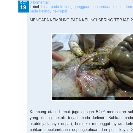
3 komentar
OCT
19
Label:
bloat pada kelinci
,
gangguan pencernaan kelinci
,
kem
pada kelinci
,
nekropsi
MENGAPA KEMBUNG PADA KELINCI SERING TERJADI?
Kembung atau disebut juga dengan
Bloat
merupakan sal
yang sering sekali terjadi pada kelinci. Bahkan pa
akut(kejadiannya cepat), beresiko merenggut nyawa keli
bahkan sebelum/tanpa sepengetahuan dari pemiliknya.