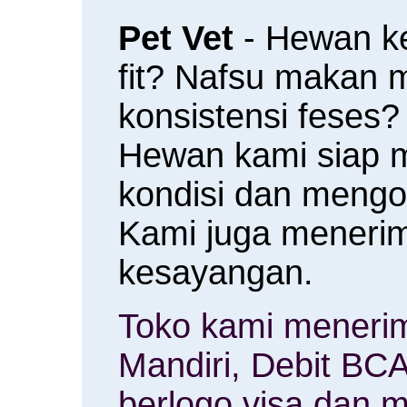
Pet Vet
- Hewan k
fit? Nafsu makan
konsistensi feses?
Hewan kami siap 
kondisi dan meng
Kami juga menerim
kesayangan.
Toko kami menerim
Mandiri, Debit BCA
berlogo visa dan m