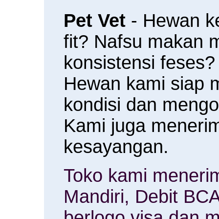
Pet Vet
- Hewan k
fit? Nafsu makan
konsistensi feses?
Hewan kami siap 
kondisi dan meng
Kami juga menerim
kesayangan.
Toko kami menerim
Mandiri, Debit BCA
berlogo visa dan m