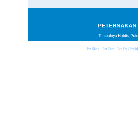
PETERNAKAN 
Tempatnya Hobiis, Peter
Pet Shop - Pet Care - Pet Vet | Prad