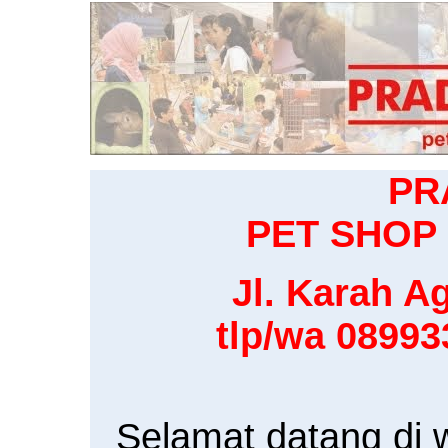
PR
PET SHOP 
Jl. Karah Ag
tlp/wa 0899
Selamat datang di 