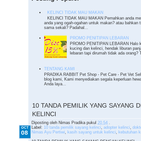
KELINCI TIDAK MAU MAKAN
KELINCI TIDAK MAU MAKAN Pernahkan anda meng
anda yang ogah-ogahan untuk makan? atau bahkan 
sama sekali? Padahal...
PROMO PENITIPAN LEBARAN
PROMO PENITIPAN LEBARAN Halo ka
kucing dan kelinci, hendak liburan pan
lebaran tapi dirumah tidak ada orang? T
TENTANG KAMI
PRADIKA RABBIT Pet Shop - Pet Care - Pet Vet Sel
blog kami, Kami menyediakan segala keperluan he
Anda laya...
10.08.2012
10 TANDA PEMILIK YANG SAYANG 
KELINCI
Diposting oleh
Nimas Pradika
pukul
20.54
.
Label:
10 tanda pemilik sayang kelinci
,
adopter kelinci
,
dokt
OCT
08
Nimas Ayu Pertiwi
,
kasih sayang untuk kelinci
,
kebutuhan ke