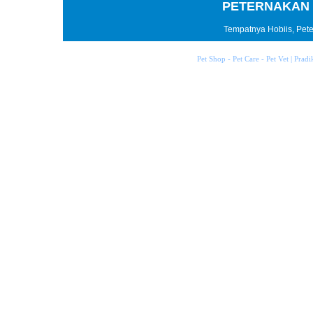
PETERNAKAN 
Tempatnya Hobiis, Peter
Pet Shop - Pet Care - Pet Vet | Prad