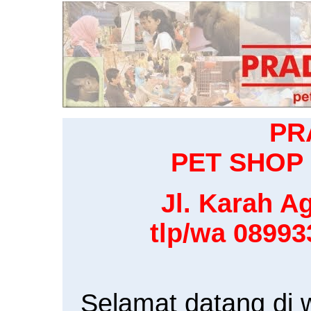
PR
PET SHOP 
Jl. Karah Ag
tlp/wa 0899
Selamat datang di 