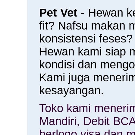
Pet Vet
- Hewan k
fit? Nafsu makan
konsistensi feses?
Hewan kami siap 
kondisi dan meng
Kami juga menerim
kesayangan.
Toko kami menerim
Mandiri, Debit BCA
berlogo visa dan m