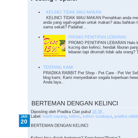
KELINCI TIDAK MAU MAKAN
KELINCI TIDAK MAU MAKAN Pernahkan anda meng
anda yang ogah-ogahan untuk makan? atau bahkan 
sama sekali? Padahal...
PROMO PENITIPAN LEBARAN
PROMO PENITIPAN LEBARAN Halo ka
kucing dan kelinci, hendak liburan pan
lebaran tapi dirumah tidak ada orang? T
TENTANG KAMI
PRADIKA RABBIT Pet Shop - Pet Care - Pet Vet Sel
blog kami, Kami menyediakan segala keperluan he
Anda laya...
1.20.2010
BERTEMAN DENGAN KELINCI
Diposting oleh
Pradika Clan
pukul
18.38
.
Label:
kasih sayang
,
kelinci
,
kelinci surabaya
,
pradika rabbi
JAN
20
BERTEMAN DENGAN KELINCI
Kelinci bisa diajak berteman? Yang benar?Serius?