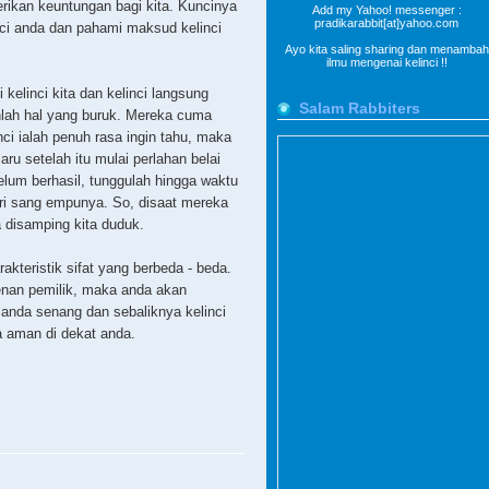
rikan keuntungan bagi kita. Kuncinya
Add my Yahoo! messenger :
pradikarabbit[at]yahoo.com
inci anda dan pahami maksud kelinci
Ayo kita saling sharing dan menambah
ilmu mengenai kelinci !!
 kelinci kita dan kelinci langsung
Salam Rabbiters
nlah hal yang buruk. Mereka cuma
ci ialah penuh rasa ingin tahu, maka
ru setelah itu mulai perlahan belai
belum berhasil, tunggulah hingga waktu
ari sang empunya. So, disaat mereka
 disamping kita duduk.
arakteristik sifat yang berbeda - beda.
enan pemilik, maka anda akan
anda senang dan sebaliknya kelinci
 aman di dekat anda.