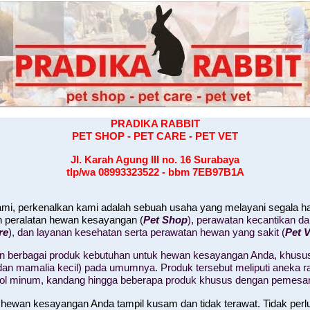
PRADIKA RABBIT
PET SHOP - PET CARE - PET VET
Jl. Karah Agung III no. 16
Surabaya
tlp/wa 08993323522 - bbm 7EB97B1A
kami, perkenalkan kami adalah sebuah usaha yang melayani segala 
n peralatan hewan kesayangan (
Pet Shop
), perawatan kecantikan d
re
), dan layanan kesehatan serta perawatan hewan yang sakit (
Pet V
 berbagai produk kebutuhan untuk hewan kesayangan Anda, khusus
il, dan mamalia kecil) pada umumnya. Produk tersebut meliputi aneka
tol minum, kandang hingga beberapa produk khusus dengan pemesa
 hewan kesayangan Anda tampil kusam dan tidak terawat. Tidak perl