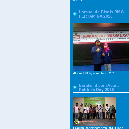
Lomba Ide Bisnis BMW
PERTAMINA 2010
Alhamdulillah, kami Juara 2 ^^
Beraksi dalam Acara
Rabbit's Day 2010
Pradika Rabbit bersama RSH Dinas