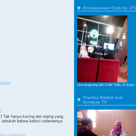
Entrepreneur Club by JT
Rabbit
Live langsung dari Coffe Toffe JX Expo :
Pradika Rabbit and
Kompas TV
I
ak hanya kucing dan anjing yang
, tahukah bahwa kelinci sebenarnya
PAN LEBARAN