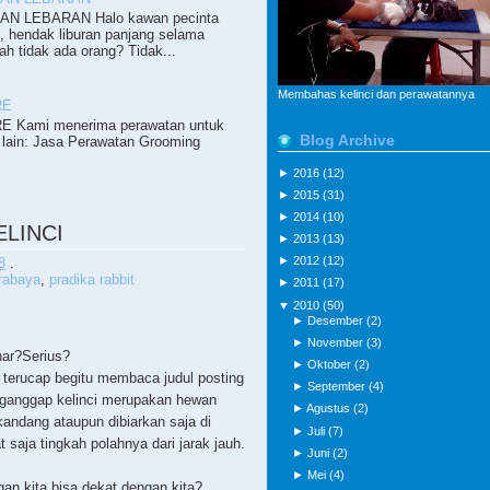
N LEBARAN Halo kawan pecinta
i, hendak liburan panjang selama
ah tidak ada orang? Tidak...
Membahas kelinci dan perawatannya
RE
 Kami menerima perawatan untuk
Blog Archive
lain: Jasa Perawatan Grooming
►
2016
(12)
►
2015
(31)
►
2014
(10)
LINCI
►
2013
(13)
►
2012
(12)
8
.
urabaya
,
pradika rabbit
►
2011
(17)
▼
2010
(50)
►
Desember
(2)
►
November
(3)
nar?Serius?
►
Oktober
(2)
 terucap begitu membaca judul posting
►
September
(4)
enganggap kelinci merupakan hewan
►
Agustus
(2)
ikandang ataupun dibiarkan saja di
►
Juli
(7)
 saja tingkah polahnya dari jarak jauh.
►
Juni
(2)
►
Mei
(4)
an kita bisa dekat dengan kita?