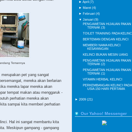
►
April
(7)
►
Maret
(4)
►
Februari
(4)
▼
Januari
(9)
PENGAWETAN HIJAUAN PAKAN
TERNAK (3)
TOILET TRAINING PADA KELINC
BERTEMAN DENGAN KELINCI
MEMBERI NAMA KELINCI
KESAYANGAN
KELINCI BUKAN MESIN UANG
PENGAWETAN HIJAUAN PAKAN
 Kandang Temannya
TERNAK (2)
PENGAWETAN HIJAUAN PAKAN
TERNAK (1)
ci merupakan pet yang sangat
VITAMIN HERBAL KELINCI
 bersemangat, mereka akan berlarian
PERKEMBANGAN KELINCI PADA
tika mereka lapar mereka akan
USIA 150 HARI PERTAMA
mpar tempat makan atau menggaruk -
 butuh perhatian mereka akan
►
2009
(21)
i kita sampai kita memberi perhatian
Our Yahoo! Messenger
nci. Hal ini sangat membantu kita
ita. Meskipun gampang - gampang