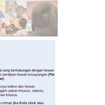
hal yang berhubungan dengan hewan
an penitipan hewan kesayangan (
Pet
et
).
nya kelinci dan hewan
 ragam pakan khusus, vitamin,
nan khusus.
u cemas jika Anda sibuk atau