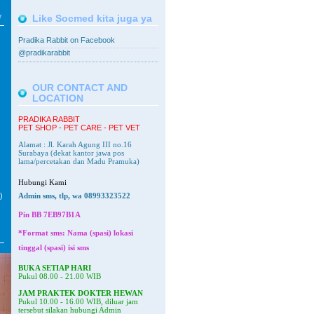
V
Like Socmed kita juga ya
Pradika Rabbit on Facebook
@pradikarabbit
OUR CONTACT AND
LOCATION
PRADIKA RABBIT
PET SHOP - PET CARE - PET VET
Alamat : Jl. Karah Agung III no.16
Surabaya
(dekat kantor jawa pos
lama/percetakan dan Madu Pramuka)
Hubungi Kami
)
Admin sms, tlp, wa 08993323522
Pin BB
7EB97B1A
*Format sms: Nama (spasi) lokasi
tinggal (spasi) isi sms
BUKA SETIAP HARI
Pukul 08.00 - 21.00 WIB
JAM PRAKTEK DOKTER HEWAN
Pukul 10.00 - 16.00 WIB, diluar jam
tersebut silakan hubungi Admin