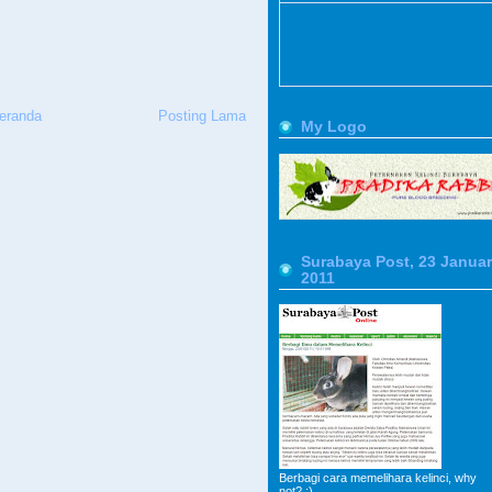
eranda
Posting Lama
My Logo
Surabaya Post, 23 Januar
2011
Berbagi cara memelihara kelinci, why
not? :)