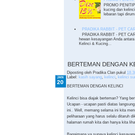
PROMO PENITIPA
kucing dan kelinc
lebaran tapi dirum
PRADIKA RABBIT - PET CA
PRADIKA RABBIT - PET CARE
hewan kesayangan Anda antara 
Kelinci & Kucing...
1.20.2010
BERTEMAN DENGAN KE
Diposting oleh
Pradika Clan
pukul
18.3
Label:
kasih sayang
,
kelinci
,
kelinci s
JAN
20
BERTEMAN DENGAN KELINCI
Kelinci bisa diajak berteman? Yang be
Ucapan - ucapan pasti diatas langsung
ini.. Well, memang selama ini kita m
peliharaan yang harus selalu ditaruh d
halaman rumah kita dan hanya kita lihat
Bagaimana ya supaya kelinci kesayang