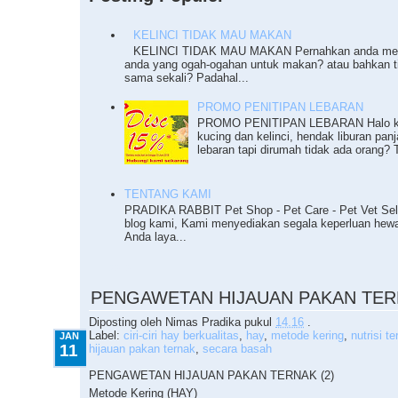
KELINCI TIDAK MAU MAKAN
KELINCI TIDAK MAU MAKAN Pernahkan anda meng
anda yang ogah-ogahan untuk makan? atau bahkan 
sama sekali? Padahal...
PROMO PENITIPAN LEBARAN
PROMO PENITIPAN LEBARAN Halo ka
kucing dan kelinci, hendak liburan pan
lebaran tapi dirumah tidak ada orang? T
TENTANG KAMI
PRADIKA RABBIT Pet Shop - Pet Care - Pet Vet Sel
blog kami, Kami menyediakan segala keperluan he
Anda laya...
1.11.2010
PENGAWETAN HIJAUAN PAKAN TERN
Diposting oleh
Nimas Pradika
pukul
14.16
.
Label:
ciri-ciri hay berkualitas
,
hay
,
metode kering
,
nutrisi t
JAN
11
hijauan pakan ternak
,
secara basah
PENGAWETAN HIJAUAN PAKAN TERNAK (2)
Metode Kering (HAY)