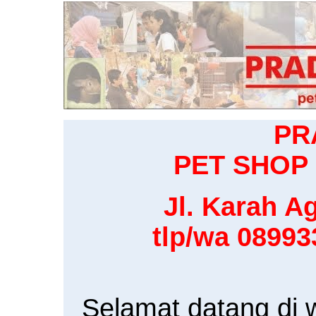
PR
PET SHOP 
Jl. Karah Ag
tlp/wa 0899
Selamat datang di 