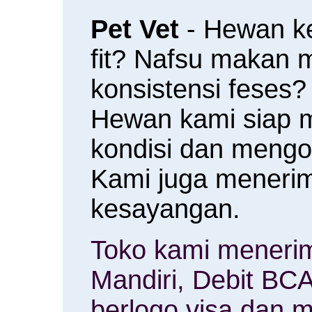
Pet Vet
- Hewan k
fit? Nafsu makan
konsistensi feses?
Hewan kami siap 
kondisi dan meng
Kami juga menerim
kesayangan.
Toko kami menerim
Mandiri, Debit BCA
berlogo visa dan m