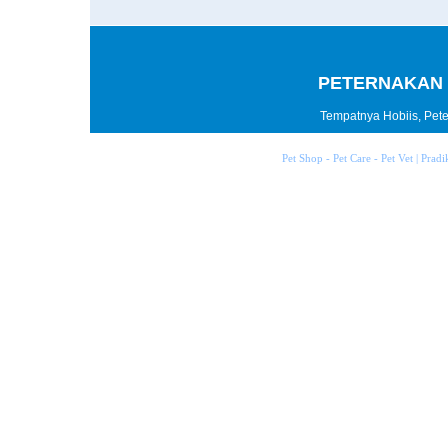
PETERNAKAN 
Tempatnya Hobiis, Peter
Pet Shop - Pet Care - Pet Vet | Prad