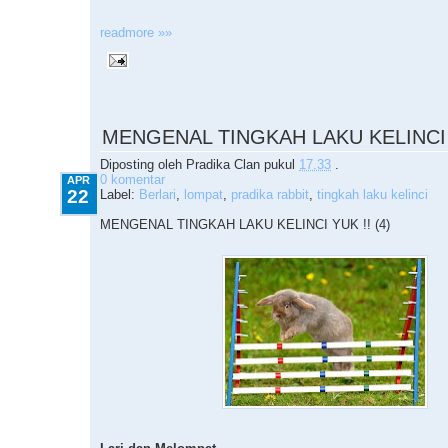
readmore »»
4.22.2010
MENGENAL TINGKAH LAKU KELINCI Y
Diposting oleh
Pradika Clan
pukul
17.33
.
0 komentar
APR
22
Label:
Berlari
,
lompat
,
pradika rabbit
,
tingkah laku kelinci
MENGENAL TINGKAH LAKU KELINCI YUK !! (4)