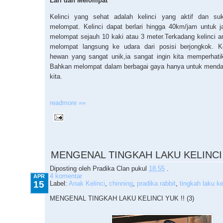
Lari dan Melompat
Kelinci yang sehat adalah kelinci yang aktif dan suk
melompat. Kelinci dapat berlari hingga 40km/jam untuk 
melompat sejauh 10 kaki atau 3 meter.Terkadang kelinci an
melompat langsung ke udara dari posisi berjongkok. K
hewan yang sangat unik,ia sangat ingin kita memperhati
Bahkan melompat dalam berbagai gaya hanya untuk mendap
kita.
readmore »»
4.15.2010
MENGENAL TINGKAH LAKU KELINCI Y
Diposting oleh
Pradika Clan
pukul
18.55
.
4 komentar
APR
15
Label:
Anak Kelinci
,
chinning
,
pradika rabbit
,
tingkah laku ke
MENGENAL TINGKAH LAKU KELINCI YUK !! (3)