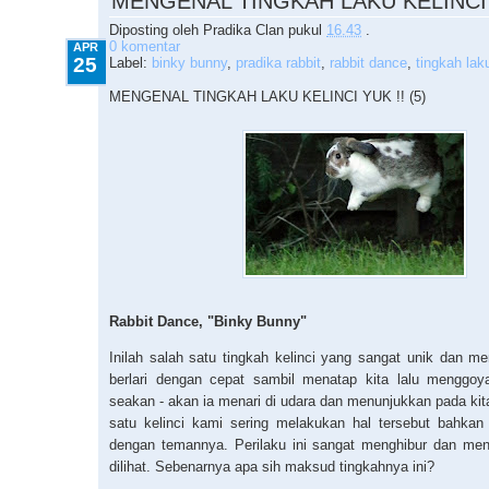
MENGENAL TINGKAH LAKU KELINCI Y
Diposting oleh
Pradika Clan
pukul
16.43
.
0 komentar
APR
25
Label:
binky bunny
,
pradika rabbit
,
rabbit dance
,
tingkah laku
MENGENAL TINGKAH LAKU KELINCI YUK !! (5)
Rabbit Dance, "Binky Bunny"
Inilah salah satu tingkah kelinci yang sangat unik dan 
berlari dengan cepat sambil menatap kita lalu menggo
seakan - akan ia menari di udara dan menunjukkan pada kita
satu kelinci kami sering melakukan hal tersebut bahka
dengan temannya. Perilaku ini sangat menghibur dan me
dilihat. Sebenarnya apa sih maksud tingkahnya ini?