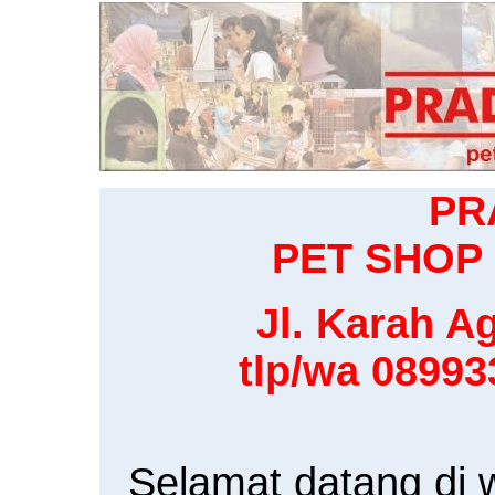
PR
PET SHOP 
Jl. Karah Ag
tlp/wa 0899
Selamat datang di 