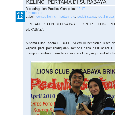
KELINCI PERTAMA DI SURABAYA
Diposting oleh
Pradika Clan
pukul
10.17
.
0 komentar
APR
12
Label:
Kontes kelinci
,
liputan foto
,
peduli satwa
,
royal plasa
LIPUTAN FOTO PEDULI SATWA III KONTES KELINCI PE
SURABAYA
Alhamdulillah, acara PEDULI SATWA III berjalan sukses da
kepada para pemenang dan semoga dana hasil acara P
mampu membantu saudara - saudara kita yang membutuhka