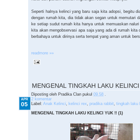
Seperti halnya kelinci yang baru saja kita adopsi, begitu 
dengan rumah kita, dia tidak akan segan untuk memutari dan
ke setiap sudut rumah kita hanya untuk memuaskan naluri 
kita akan mengobservasi apa saja yang ada di rumah kita d
berbahaya untuk dirinya serta tempat yang aman untuk ber
readmore »»
4.05.2010
MENGENAL TINGKAH LAKU KELINCI Y
Diposting oleh
Pradika Clan
pukul
09.58
.
2 komentar
APR
05
Label:
Anak Kelinci
,
kelinci rex
,
pradika rabbit
,
tingkah laku 
MENGENAL TINGKAH LAKU KELINCI YUK !! (1)