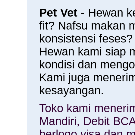
Pet Vet
- Hewan k
fit? Nafsu makan
konsistensi feses?
Hewan kami siap 
kondisi dan meng
Kami juga menerim
kesayangan.
Toko kami menerim
Mandiri, Debit BCA
berlogo visa dan m