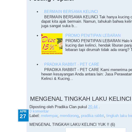
BERMAIN BERSAMA KELINCI
BERMAIN BERSAMA KELINCI Tak hanya kucing da
dapat kita ajak bermain. Namun, tahukah bahwa keli
juga sangat suka b...
PROMO PENITIPAN LEBARAN
PROMO PENITIPAN LEBARAN Halo ka
kucing dan kelinci, hendak liburan pan
lebaran tapi dirumah tidak ada orang? T
PRADIKA RABBIT - PET CARE
PRADIKA RABBIT - PET CARE Kami menerima pe
hewan kesayangan Anda antara lain: Jasa Perawata
Kelinci & Kucing...
4.27.2010
MENGENAL TINGKAH LAKU KELINCI Y
Diposting oleh
Pradika Clan
pukul
20.44
.
0 komentar
APR
27
Label:
melempar
,
mendorong
,
pradika rabbit
,
tingkah laku ke
MENGENAL TINGKAH LAKU KELINCI YUK !! (6)