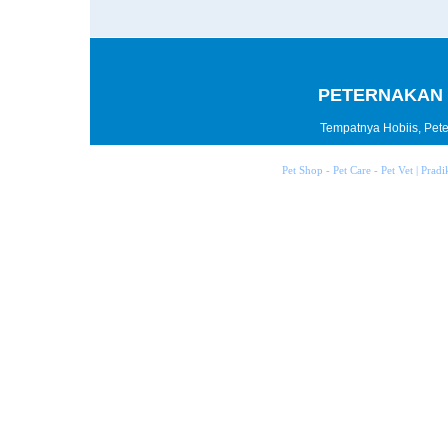
PETERNAKAN 
Tempatnya Hobiis, Peter
Pet Shop - Pet Care - Pet Vet | Prad