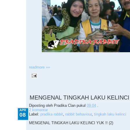
readmore »»
4.08.2010
MENGENAL TINGKAH LAKU KELINCI Y
Diposting oleh
Pradika Clan
pukul
09.04
.
2 komentar
APR
08
Label:
pradika rabbit
,
rabbit behaviour
,
tingkah laku kelinci
MENGENAL TINGKAH LAKU KELINCI YUK !! (2)