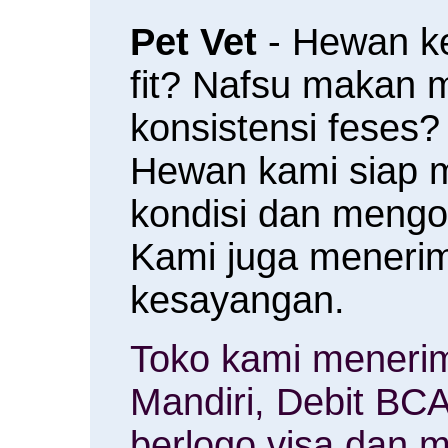
Pet Vet
- Hewan k
fit? Nafsu makan
konsistensi feses?
Hewan kami siap 
kondisi dan meng
Kami juga menerim
kesayangan.
Toko kami menerim
Mandiri, Debit BCA
berlogo visa dan m