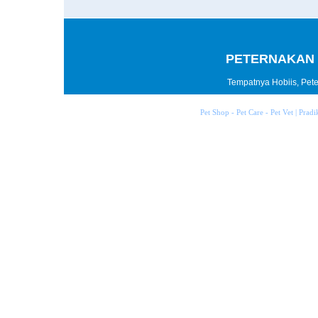
PETERNAKAN 
Tempatnya Hobiis, Peter
Pet Shop - Pet Care - Pet Vet | Prad