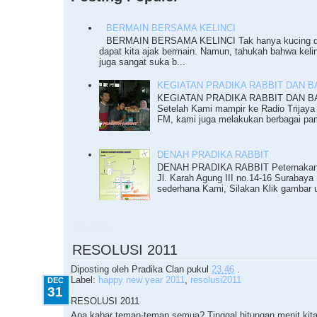
BERMAIN BERSAMA KELINCI
BERMAIN BERSAMA KELINCI Tak hanya kucing da
dapat kita ajak bermain. Namun, tahukah bahwa keli
juga sangat suka b...
KEGIATAN PRADIKA RABBIT DAN BAZ
KEGIATAN PRADIKA RABBIT DAN BAZ
Setelah Kami mampir ke Radio Trijaya
FM, kami juga melakukan berbagai pam
DENAH PRADIKA RABBIT
DENAH PRADIKA RABBIT Peternakan K
Jl. Karah Agung III no.14-16 Surabaya 
sederhana Kami, Silakan Klik gambar u
12.31.2010
RESOLUSI 2011
Diposting oleh
Pradika Clan
pukul
23.46
.
Label:
happy new year 2011
,
resolusi2011
DEC
31
RESOLUSI 2011
Apa kabar teman-teman semua? Tinggal hitungan menit kit