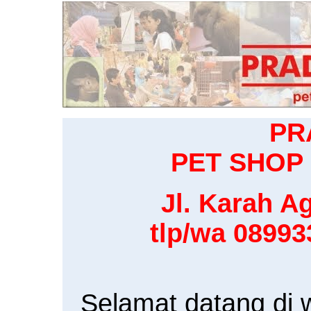
PR
PET SHOP 
Jl. Karah Ag
tlp/wa 0899
Selamat datang di 