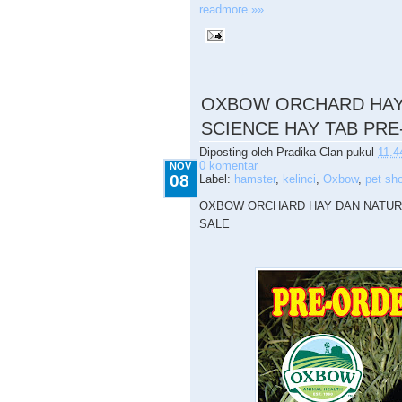
readmore »»
11.08.2015
OXBOW ORCHARD HAY
SCIENCE HAY TAB PR
Diposting oleh
Pradika Clan
pukul
11.4
0 komentar
NOV
08
Label:
hamster
,
kelinci
,
Oxbow
,
pet sh
OXBOW ORCHARD HAY DAN NATUR
SALE