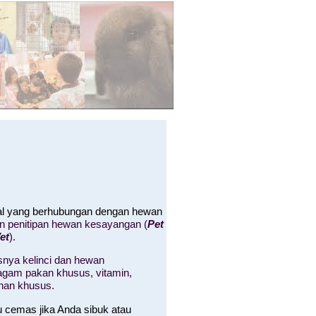
hal yang berhubungan dengan hewan
an penitipan hewan kesayangan (
Pet
et
).
nya kelinci dan hewan
 ragam pakan khusus, vitamin,
nan khusus.
u cemas jika Anda sibuk atau