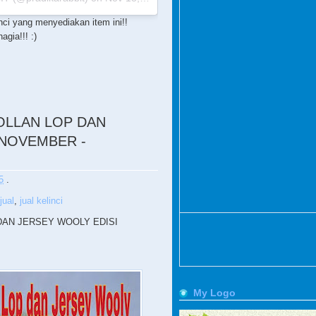
nci yang menyediakan item ini!!
gia!!! :)
HOLLAN LOP DAN
 NOVEMBER -
5
.
jual
,
jual kelinci
 DAN JERSEY WOOLY EDISI
My Logo