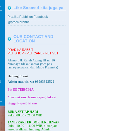
V
Like Socmed kita juga ya
Pradika Rabbit on Facebook
@pradikarabbit
OUR CONTACT AND
LOCATION
PRADIKA RABBIT
PET SHOP - PET CARE - PET VET
Alamat : Jl. Karah Agung III no.16
Surabaya
(dekat kantor jawa pos
lama/percetakan dan Madu Pramuka)
Hubungi Kami
)
Admin sms, tlp, wa 08993323522
Pin BB
7EB97B1A
*Format sms: Nama (spasi) lokasi
tinggal (spasi) isi sms
BUKA SETIAP HARI
Pukul 08.00 - 21.00 WIB
JAM PRAKTEK DOKTER HEWAN
Pukul 10.00 - 16.00 WIB, diluar jam
tersebut silakan hubungi Admin