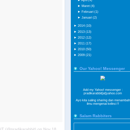
►
April
(4)
►
Maret
(4)
►
Februari
(1)
►
Januari
(2)
►
2014
(10)
►
2013
(13)
►
2012
(12)
►
2011
(17)
►
2010
(50)
►
2009
(21)
Our Yahoo! Messenger
Add my Yahoo! messenger :
pradikarabbit[at]yahoo.com
Ayo kita saling sharing dan menambah
ilmu mengenai kelinci !!
Salam Rabbiters
T (@pradikarabbit)
on
Nov 18, 2015 at 4:41pm PST