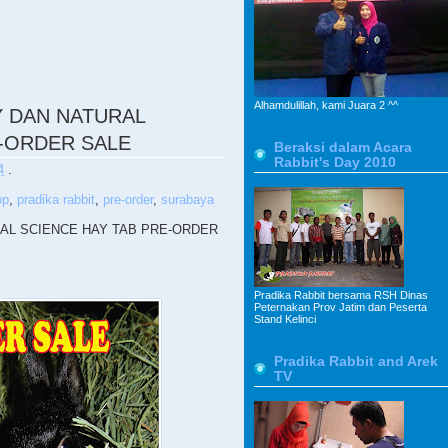
Alhamdulillah, kami Juara 2 ^^
 DAN NATURAL
E-ORDER SALE
Beraksi dalam Acara
Rabbit's Day 2010
4
.
op
,
pradika rabbit
,
pre-order
,
surabaya
AL SCIENCE HAY TAB PRE-ORDER
Pradika Rabbit bersama RSH Dinas
Peternakan Prov Jatim dan Peserta
Stand Kelinci
Pradika Rabbit and Arek
TV