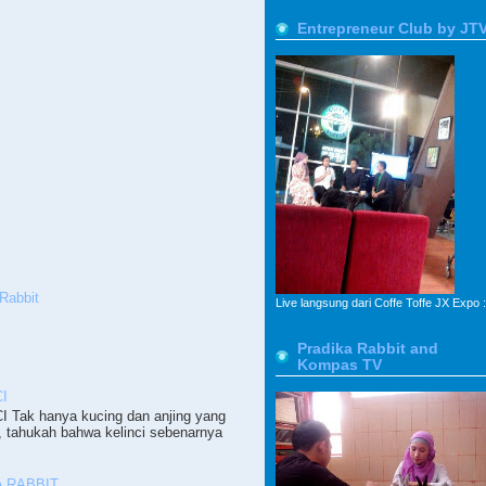
Entrepreneur Club by JT
Rabbit
Live langsung dari Coffe Toffe JX Expo :
Pradika Rabbit and
Kompas TV
I
ak hanya kucing dan anjing yang
, tahukah bahwa kelinci sebenarnya
 RABBIT