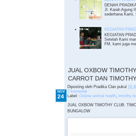
DENAH PRADIKA R
Jl. Karah Agung I
sederhana Kami, S
KEGIATAN PRADI
KEGIATAN PRADI
Setelah Kami mam
FM, kami juga me
11.24.2015
JUAL OXBOW TIMOTHY
CARROT DAN TIMOTH
Diposting oleh
Pradika Clan
pukul
15.4
2 komentar
NOV
24
Label:
Oxbow animal health
,
timothy b
JUAL OXBOW TIMOTHY CLUB: TIM
BUNGALOW