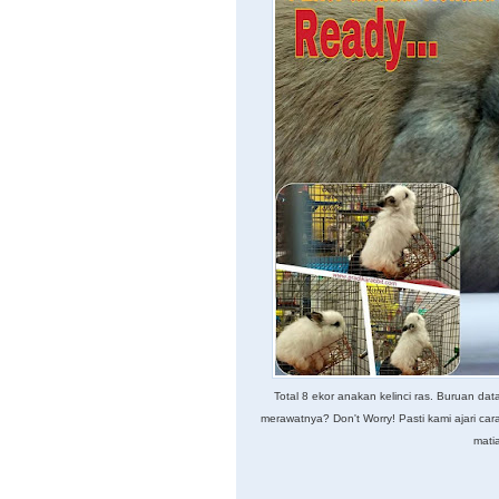
Total 8 ekor anakan kelinci ras. Buruan da
merawatnya? Don't Worry! Pasti kami ajari car
mati