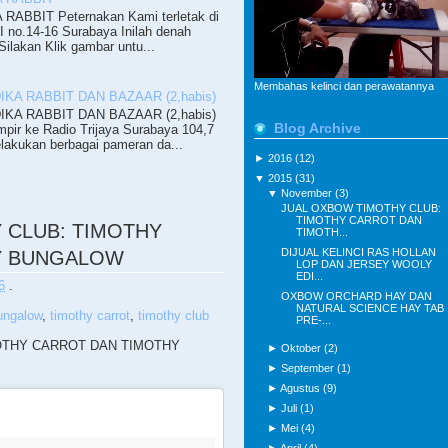
ABBIT Peternakan Kami terletak di
II no.14-16 Surabaya Inilah denah
ilakan Klik gambar untu...
Membahas kelinci dan perawatannya
KA RABBIT DAN BAZAAR (2,habis)
KA RABBIT DAN BAZAAR (2,habis)
Blog Archive
pir ke Radio Trijaya Surabaya 104,7
lakukan berbagai pameran da...
►
2016
(12)
▼
2015
(31)
▼
November
(3)
JUAL OXBOW TIMOTHY CLUB:
TIMOTHY CARROT DAN
 CLUB: TIMOTHY
TIMOTH...
DIJUAL KELINCI RAS HOLLAN
Y BUNGALOW
LOP DAN JERSEY WOOLY
EDI...
6
.
OXBOW ORCHARD HAY DAN
NATURAL SCIENCE HAY TAB
ungalow
,
timothy carrot
,
timothy club
PRE-...
OTHY CARROT DAN TIMOTHY
►
Oktober
(2)
►
September
(1)
►
Agustus
(9)
►
Juli
(1)
►
Mei
(4)