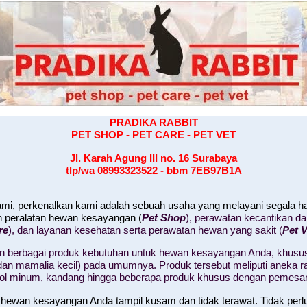
PRADIKA RABBIT
PET SHOP - PET CARE - PET VET
Jl. Karah Agung III no. 16
Surabaya
tlp/wa 08993323522 - bbm 7EB97B1A
kami, perkenalkan kami adalah sebuah usaha yang melayani segala 
n peralatan hewan kesayangan (
Pet Shop
), perawatan kecantikan d
re
), dan layanan kesehatan serta perawatan hewan yang sakit (
Pet V
 berbagai produk kebutuhan untuk hewan kesayangan Anda, khusus
il, dan mamalia kecil) pada umumnya. Produk tersebut meliputi aneka
tol minum, kandang hingga beberapa produk khusus dengan pemesa
 hewan kesayangan Anda tampil kusam dan tidak terawat. Tidak perl