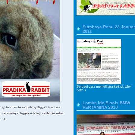
Surabaya Post, 23 Januar
2011
Berbagi cara memelihara kelinci, why
not? :)
Lomba Ide Bisnis BMW
PERTAMINA 2010
tang, beli dan bawa pulang. Nggak bisa cara
a merawatnya! Nggak ada lagi ceritanya kelinci
an :D