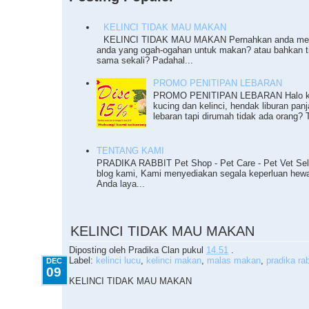
KELINCI TIDAK MAU MAKAN
KELINCI TIDAK MAU MAKAN Pernahkan anda meng
anda yang ogah-ogahan untuk makan? atau bahkan 
sama sekali? Padahal...
PROMO PENITIPAN LEBARAN
PROMO PENITIPAN LEBARAN Halo ka
kucing dan kelinci, hendak liburan pan
lebaran tapi dirumah tidak ada orang? T
TENTANG KAMI
PRADIKA RABBIT Pet Shop - Pet Care - Pet Vet Sel
blog kami, Kami menyediakan segala keperluan he
Anda laya...
12.09.2010
KELINCI TIDAK MAU MAKAN
Diposting oleh
Pradika Clan
pukul
14.51
.
Label:
kelinci lucu
,
kelinci makan
,
malas makan
,
pradika rab
DEC
09
KELINCI TIDAK MAU MAKAN