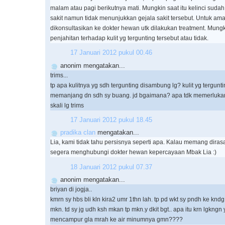
malam atau pagi berikutnya mati. Mungkin saat itu kelinci sud
sakit namun tidak menunjukkan gejala sakit tersebut. Untuk a
dikonsultasikan ke dokter hewan utk dilakukan treatment. Mungk
penjahitan terhadap kulit yg tergunting tersebut atau tidak.
17 Januari 2012 pukul 00.46
anonim mengatakan...
trims...
tp apa kulitnya yg sdh tergunting disambung lg? kulit yg terguntin
memanjang dn sdh sy buang. jd bgaimana? apa tdk memerlukan k
skali lg trims
17 Januari 2012 pukul 18.45
pradika clan
mengatakan...
Lia, kami tidak tahu persisnya seperti apa. Kalau memang diras
segera menghubungi dokter hewan kepercayaan Mbak Lia :)
18 Januari 2012 pukul 07.37
anonim mengatakan...
briyan di jogja..
kmrn sy hbs bli kln kira2 umr 1thn lah. tp pd wkt sy pndh ke knd
mkn. td sy jg udh ksh mkan tp mkn.y dkit bgt.. apa itu krn lgkngn 
mencampur gla mrah ke air minumnya gmn????