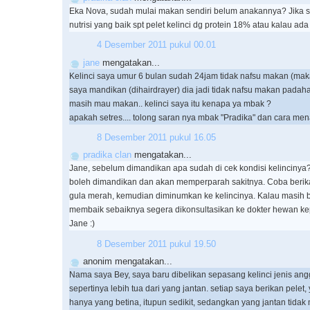
Eka Nova, sudah mulai makan sendiri belum anakannya? Jika s
nutrisi yang baik spt pelet kelinci dg protein 18% atau kalau ada 
4 Desember 2011 pukul 00.01
jane
mengatakan...
Kelinci saya umur 6 bulan sudah 24jam tidak nafsu makan (makan
saya mandikan (dihairdrayer) dia jadi tidak nafsu makan padah
masih mau makan.. kelinci saya itu kenapa ya mbak ?
apakah setres.... tolong saran nya mbak "Pradika" dan cara me
8 Desember 2011 pukul 16.05
pradika clan
mengatakan...
Jane, sebelum dimandikan apa sudah di cek kondisi kelincinya? K
boleh dimandikan dan akan memperparah sakitnya. Coba berika
gula merah, kemudian diminumkan ke kelincinya. Kalau masih 
membaik sebaiknya segera dikonsultasikan ke dokter hewan k
Jane :)
8 Desember 2011 pukul 19.50
anonim mengatakan...
Nama saya Bey, saya baru dibelikan sepasang kelinci jenis ang
sepertinya lebih tua dari yang jantan. setiap saya berikan pele
hanya yang betina, itupun sedikit, sedangkan yang jantan tida