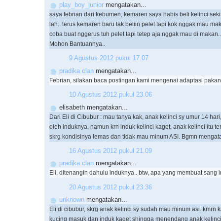
play_boy_junior
mengatakan...
saya febrian dari kebumen, kemaren saya habis beli kelinci sek
lah.. terus kemaren baru tak beliin pelet tapi kok nggak mau ma
coba buat nggerus tuh pelet tapi tetep aja nggak mau di makan..
Mohon Bantuannya..
9 Agustus 2012 pukul 17.07
pradika clan
mengatakan...
Febrian, silakan baca postingan kami mengenai adaptasi pakan 
10 Agustus 2012 pukul 23.06
elisabeth mengatakan...
Dari Eli di Cibubur : mau tanya kak, anak kelinci sy umur 14 hari
oleh induknya, namun krn induk kelinci kaget, anak kelinci itu te
skrg kondisinya lemas dan tidak mau minum ASI. Bgmn mengata
16 Agustus 2012 pukul 21.09
pradika clan
mengatakan...
Eli, ditenangin dahulu induknya.. btw, apa yang membuat sang 
20 Agustus 2012 pukul 23.36
unknown
mengatakan...
Eli di cibubur, skrg anak kelinci sy sudah mau minum asi. kmrn k
kucing masuk dan induk kaget shingga menendang anak kelinc