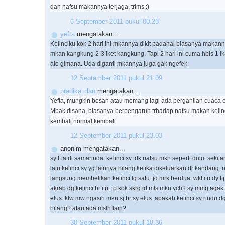
dan nafsu makannya terjaga, trims :)
6 September 2011 pukul 00.23
yefta
mengatakan...
Kelinciku kok 2 hari ini mkannya dikit padahal biasanya makann
mkan kangkung 2-3 iket kangkung. Tapi 2 hari ini cuma hbis 1 ika
ato gimana. Uda diganti mkannya juga gak ngefek.
12 September 2011 pukul 21.09
pradika clan
mengatakan...
Yefta, mungkin bosan atau memang lagi ada pergantian cuaca e
Mbak disana, biasanya berpengaruh trhadap nafsu makan kelinc
kembali normal kembali
12 September 2011 pukul 23.03
anonim mengatakan...
sy Lia di samarinda. kelinci sy tdk nafsu mkn seperti dulu. sekit
lalu kelinci sy yg lainnya hilang ketika dikeluarkan dr kandang.
langsung membelikan kelinci lg satu. jd mrk berdua. wkt itu dy t
akrab dg kelinci br itu. tp kok skrg jd mls mkn ych? sy mmg aga
elus. klw mw ngasih mkn sj br sy elus. apakah kelinci sy rindu 
hilang? atau ada mslh lain?
30 September 2011 pukul 18.36