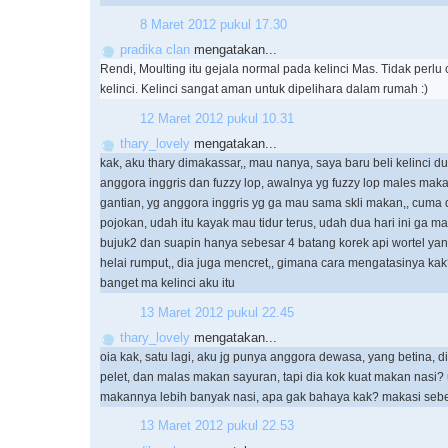
8 Maret 2012 pukul 17.30
pradika clan
mengatakan...
Rendi, Moulting itu gejala normal pada kelinci Mas. Tidak perl
kelinci. Kelinci sangat aman untuk dipelihara dalam rumah :)
12 Maret 2012 pukul 10.31
thary_lovely
mengatakan...
kak, aku thary dimakassar,, mau nanya, saya baru beli kelinci du
anggora inggris dan fuzzy lop, awalnya yg fuzzy lop males mak
gantian, yg anggora inggris yg ga mau sama skli makan,, cuma 
pojokan, udah itu kayak mau tidur terus, udah dua hari ini ga m
bujuk2 dan suapin hanya sebesar 4 batang korek api wortel ya
helai rumput,, dia juga mencret,, gimana cara mengatasinya ka
banget ma kelinci aku itu
13 Maret 2012 pukul 22.45
thary_lovely
mengatakan...
oia kak, satu lagi, aku jg punya anggora dewasa, yang betina,
pelet, dan malas makan sayuran, tapi dia kok kuat makan nasi?
makannya lebih banyak nasi, apa gak bahaya kak? makasi se
13 Maret 2012 pukul 22.53