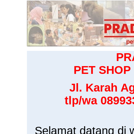
PR
PET SHOP 
Jl. Karah Ag
tlp/wa 0899
Selamat datang di 