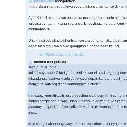
pradika clan
mengatakan...
Thary, Saran kami sebaiknya segera dikonsultasikan ke dokter 
Agar Kelinci mau makan pelet atau makanan baru tentu ada cara
terbiasa dengan makanan barunya. Di postingan terbaru kami k
membahas itu.
Untuk nasi sebaiknya dihentikan secara perlahan, jika diberika
dapat menimbulkan resiko gangguan dipencernaan kelinci
14 Maret 2012 pukul 10.12
anonim mengatakan...
saya putri di Jogja..
kelinci saya udah 2 hari g mau makan wortel atw kangkung dan 
dikandang,biasanya kl ada yg lewat di depan kandang pasti he
main,tp ini ada org didpn kandangnya dicuekin..
hari sabtu kmrn dikasih pelet (sebelumnya g pernah) trus mula
makan sampe senin sore..udah kubawa ke dokter hewan katany
pakannya diganti tiba2 dan dikasih vitamin,cm sampe dirmh m
juga..
dr td siang makanannya saya blender dan diambil air nya trus s