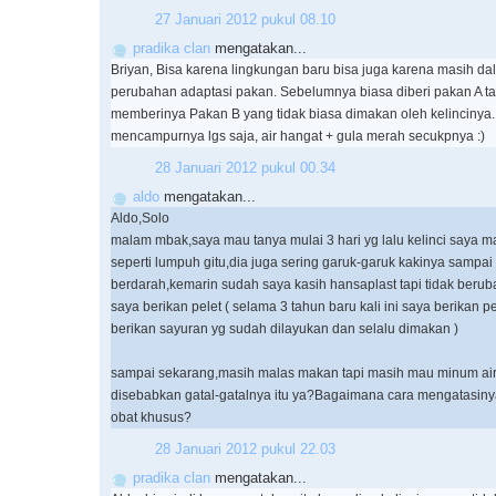
27 Januari 2012 pukul 08.10
pradika clan
mengatakan...
Briyan, Bisa karena lingkungan baru bisa juga karena masih da
perubahan adaptasi pakan. Sebelumnya biasa diberi pakan A t
memberinya Pakan B yang tidak biasa dimakan oleh kelincinya.
mencampurnya lgs saja, air hangat + gula merah secukpnya :)
28 Januari 2012 pukul 00.34
aldo
mengatakan...
Aldo,Solo
malam mbak,saya mau tanya mulai 3 hari yg lalu kelinci saya m
seperti lumpuh gitu,dia juga sering garuk-garuk kakinya sampai
berdarah,kemarin sudah saya kasih hansaplast tapi tidak beru
saya berikan pelet ( selama 3 tahun baru kali ini saya berikan p
berikan sayuran yg sudah dilayukan dan selalu dimakan )
sampai sekarang,masih malas makan tapi masih mau minum ai
disebabkan gatal-gatalnya itu ya?Bagaimana cara mengatasin
obat khusus?
28 Januari 2012 pukul 22.03
pradika clan
mengatakan...