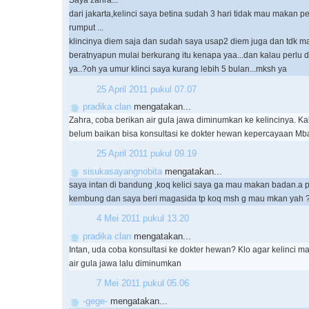
Saya zahra...
dari jakarta,kelinci saya betina sudah 3 hari tidak mau makan pe
rumput ...
klincinya diem saja dan sudah saya usap2 diem juga dan tdk 
beratnyapun mulai berkurang itu kenapa yaa...dan kalau perlu d
ya..?oh ya umur klinci saya kurang lebih 5 bulan...mksh ya
25 April 2011 pukul 07.07
pradika clan
mengatakan...
Zahra, coba berikan air gula jawa diminumkan ke kelincinya. K
belum baikan bisa konsultasi ke dokter hewan kepercayaan Mba
25 April 2011 pukul 09.19
sisukasayangnobita
mengatakan...
saya intan di bandung ,koq kelici saya ga mau makan badan.a pa
kembung dan saya beri magasida tp koq msh g mau mkan yah
4 Mei 2011 pukul 13.20
pradika clan
mengatakan...
Intan, uda coba konsultasi ke dokter hewan? Klo agar kelinci 
air gula jawa lalu diminumkan
7 Mei 2011 pukul 05.06
-gege-
mengatakan...