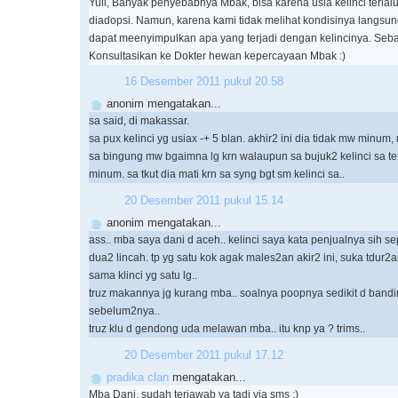
Yuli, Banyak penyebabnya Mbak, bisa karena usia kelinci terlal
diadopsi. Namun, karena kami tidak melihat kondisinya langsung
dapat meenyimpulkan apa yang terjadi dengan kelincinya. Seb
Konsultasikan ke Dokter hewan kepercayaan Mbak :)
16 Desember 2011 pukul 20.58
anonim mengatakan...
sa said, di makassar.
sa pux kelinci yg usiax -+ 5 blan. akhir2 ini dia tidak mw minum,
sa bingung mw bgaimna lg krn walaupun sa bujuk2 kelinci sa te
minum. sa tkut dia mati krn sa syng bgt sm kelinci sa..
20 Desember 2011 pukul 15.14
anonim mengatakan...
ass.. mba saya dani d aceh.. kelinci saya kata penjualnya sih s
dua2 lincah. tp yg satu kok agak males2an akir2 ini, suka tdur2
sama klinci yg satu lg..
truz makannya jg kurang mba.. soalnya poopnya sedikit d band
sebelum2nya..
truz klu d gendong uda melawan mba.. itu knp ya ? trims..
20 Desember 2011 pukul 17.12
pradika clan
mengatakan...
Mba Dani, sudah terjawab ya tadi via sms :)