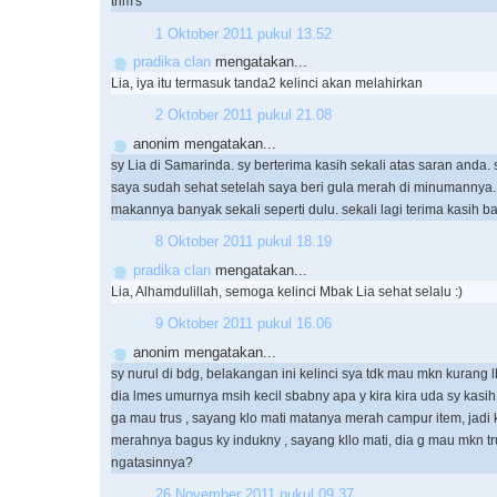
trim's
1 Oktober 2011 pukul 13.52
pradika clan
mengatakan...
Lia, iya itu termasuk tanda2 kelinci akan melahirkan
2 Oktober 2011 pukul 21.08
anonim mengatakan...
sy Lia di Samarinda. sy berterima kasih sekali atas saran anda. 
saya sudah sehat setelah saya beri gula merah di minumannya.
makannya banyak sekali seperti dulu. sekali lagi terima kasih b
8 Oktober 2011 pukul 18.19
pradika clan
mengatakan...
Lia, Alhamdulillah, semoga kelinci Mbak Lia sehat selalu :)
9 Oktober 2011 pukul 16.06
anonim mengatakan...
sy nurul di bdg, belakangan ini kelinci sya tdk mau mkn kurang l
dia lmes umurnya msih kecil sbabny apa y kira kira uda sy kasih
ga mau trus , sayang klo mati matanya merah campur item, jadi k
merahnya bagus ky indukny , sayang kllo mati, dia g mau mkn tr
ngatasinnya?
26 November 2011 pukul 09.37