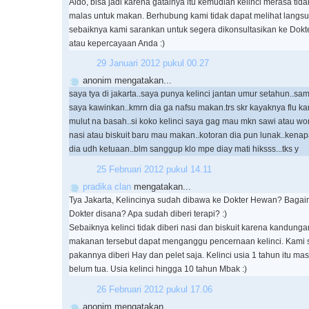
Aldo, bisa jadi karena gatalnya itu kemudian kelinci merasa ti
malas untuk makan. Berhubung kami tidak dapat melihat langsu
sebaiknya kami sarankan untuk segera dikonsultasikan ke Dokt
atau kepercayaan Anda :)
29 Januari 2012 pukul 00.27
anonim mengatakan...
saya tya di jakarta..saya punya kelinci jantan umur setahun..sam
saya kawinkan..kmrn dia ga nafsu makan.trs skr kayaknya flu 
mulut na basah..si koko kelinci saya gag mau mkn sawi atau wor
nasi atau biskuit baru mau makan..kotoran dia pun lunak..kenapa
dia udh ketuaan..blm sanggup klo mpe diay mati hiksss...tks y
25 Februari 2012 pukul 14.11
pradika clan
mengatakan...
Tya Jakarta, Kelincinya sudah dibawa ke Dokter Hewan? Baga
Dokter disana? Apa sudah diberi terapi? :)
Sebaiknya kelinci tidak diberi nasi dan biskuit karena kandung
makanan tersebut dapat menganggu pencernaan kelinci. Kami 
pakannya diberi Hay dan pelet saja. Kelinci usia 1 tahun itu ma
belum tua. Usia kelinci hingga 10 tahun Mbak :)
26 Februari 2012 pukul 17.06
anonim mengatakan...