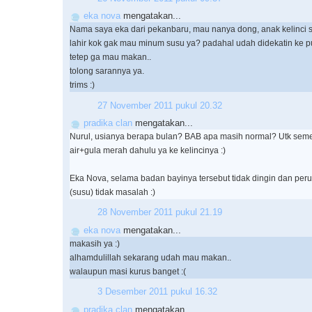
eka nova
mengatakan...
Nama saya eka dari pekanbaru, mau nanya dong, anak kelinci 
lahir kok gak mau minum susu ya? padahal udah didekatin ke pu
tetep ga mau makan..
tolong sarannya ya.
trims :)
27 November 2011 pukul 20.32
pradika clan
mengatakan...
Nurul, usianya berapa bulan? BAB apa masih normal? Utk seme
air+gula merah dahulu ya ke kelincinya :)
Eka Nova, selama badan bayinya tersebut tidak dingin dan perutn
(susu) tidak masalah :)
28 November 2011 pukul 21.19
eka nova
mengatakan...
makasih ya :)
alhamdulillah sekarang udah mau makan..
walaupun masi kurus banget :(
3 Desember 2011 pukul 16.32
pradika clan
mengatakan...