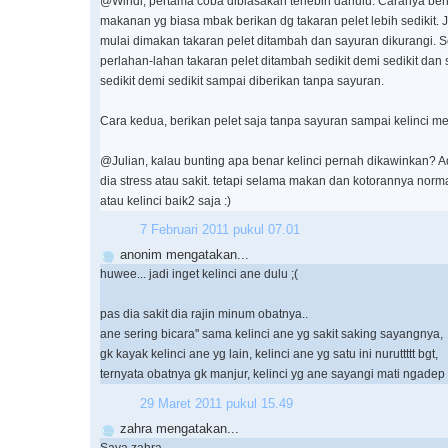
@Windi, pertama coba dibiasakan terlebih dahulu. Caranya beri 
makanan yg biasa mbak berikan dg takaran pelet lebih sedikit. 
mulai dimakan takaran pelet ditambah dan sayuran dikurangi. Se
perlahan-lahan takaran pelet ditambah sedikit demi sedikit dan
sedikit demi sedikit sampai diberikan tanpa sayuran.
Cara kedua, berikan pelet saja tanpa sayuran sampai kelinci 
@Julian, kalau bunting apa benar kelinci pernah dikawinkan?
dia stress atau sakit. tetapi selama makan dan kotorannya norm
atau kelinci baik2 saja :)
7 Februari 2011 pukul 07.01
anonim mengatakan...
huwee... jadi inget kelinci ane dulu ;(
pas dia sakit dia rajin minum obatnya..
ane sering bicara'' sama kelinci ane yg sakit saking sayangnya,
gk kayak kelinci ane yg lain, kelinci ane yg satu ini nuruttttt bgt,
ternyata obatnya gk manjur, kelinci yg ane sayangi mati ngadep
29 Maret 2011 pukul 15.49
zahra mengatakan...