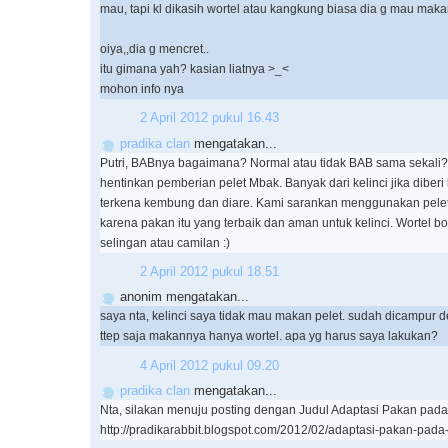
mau, tapi kl dikasih wortel atau kangkung biasa dia g mau maka
oiya,,dia g mencret..
itu gimana yah? kasian liatnya >_<
mohon info nya
2 April 2012 pukul 16.43
pradika clan
mengatakan...
Putri, BABnya bagaimana? Normal atau tidak BAB sama sekali
hentinkan pemberian pelet Mbak. Banyak dari kelinci jika diber
terkena kembung dan diare. Kami sarankan menggunakan pelet
karena pakan itu yang terbaik dan aman untuk kelinci. Wortel b
selingan atau camilan :)
2 April 2012 pukul 18.51
anonim mengatakan...
saya nta, kelinci saya tidak mau makan pelet. sudah dicampur d
ttep saja makannya hanya wortel. apa yg harus saya lakukan?
4 April 2012 pukul 09.20
pradika clan
mengatakan...
Nta, silakan menuju posting dengan Judul Adaptasi Pakan pada K
http://pradikarabbit.blogspot.com/2012/02/adaptasi-pakan-pada-