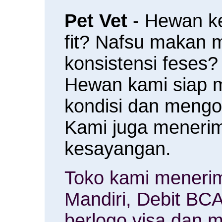
Pet Vet
- Hewan k
fit? Nafsu makan
konsistensi feses?
Hewan kami siap 
kondisi dan meng
Kami juga menerim
kesayangan.
Toko kami menerim
Mandiri, Debit BCA
berlogo visa dan m