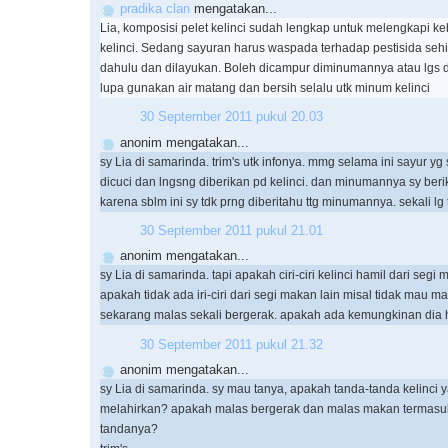
pradika clan
mengatakan...
Lia, komposisi pelet kelinci sudah lengkap untuk melengkapi ke
kelinci. Sedang sayuran harus waspada terhadap pestisida seh
dahulu dan dilayukan. Boleh dicampur diminumannya atau lgs 
lupa gunakan air matang dan bersih selalu utk minum kelinci
30 September 2011 pukul 20.03
anonim mengatakan...
sy Lia di samarinda. trim's utk infonya. mmg selama ini sayur yg 
dicuci dan lngsng diberikan pd kelinci. dan minumannya sy beri
karena sblm ini sy tdk prng diberitahu ttg minumannya. sekali lg 
30 September 2011 pukul 21.01
anonim mengatakan...
sy Lia di samarinda. tapi apakah ciri-ciri kelinci hamil dari segi
apakah tidak ada iri-ciri dari segi makan lain misal tidak mau m
sekarang malas sekali bergerak. apakah ada kemungkinan dia h
30 September 2011 pukul 21.32
anonim mengatakan...
sy Lia di samarinda. sy mau tanya, apakah tanda-tanda kelinci
melahirkan? apakah malas bergerak dan malas makan termasuk
tandanya?