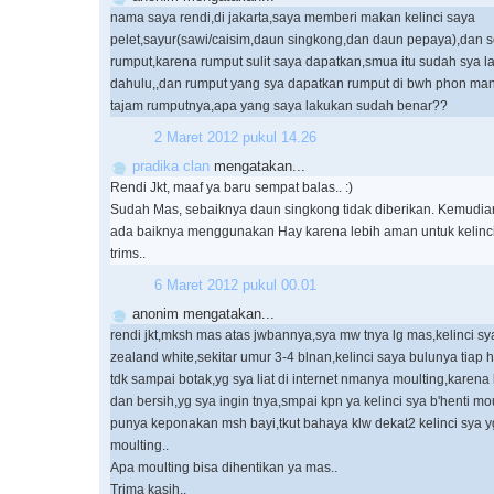
nama saya rendi,di jakarta,saya memberi makan kelinci saya
pelet,sayur(sawi/caisim,daun singkong,dan daun pepaya),dan se
rumput,karena rumput sulit saya dapatkan,smua itu sudah sya la
dahulu,,dan rumput yang sya dapatkan rumput di bwh phon mang
tajam rumputnya,apa yang saya lakukan sudah benar??
2 Maret 2012 pukul 14.26
pradika clan
mengatakan...
Rendi Jkt, maaf ya baru sempat balas.. :)
Sudah Mas, sebaiknya daun singkong tidak diberikan. Kemudia
ada baiknya menggunakan Hay karena lebih aman untuk kelinci
trims..
6 Maret 2012 pukul 00.01
anonim mengatakan...
rendi jkt,mksh mas atas jwbannya,sya mw tnya lg mas,kelinci sy
zealand white,sekitar umur 3-4 blnan,kelinci saya bulunya tiap ha
tdk sampai botak,yg sya liat di internet nmanya moulting,karena kl
dan bersih,yg sya ingin tnya,smpai kpn ya kelinci sya b'henti m
punya keponakan msh bayi,tkut bahaya klw dekat2 kelinci sya 
moulting..
Apa moulting bisa dihentikan ya mas..
Trima kasih..