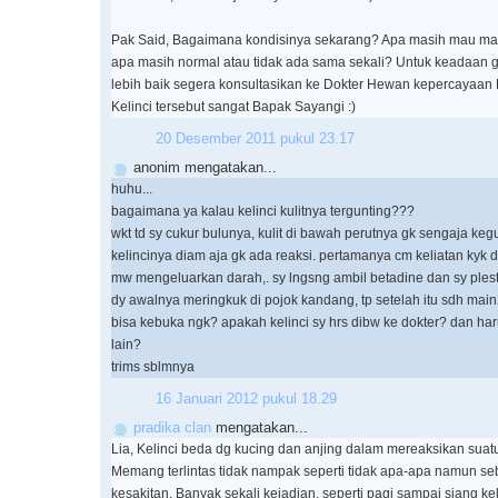
Pak Said, Bagaimana kondisinya sekarang? Apa masih mau m
apa masih normal atau tidak ada sama sekali? Untuk keadaan ge
lebih baik segera konsultasikan ke Dokter Hewan kepercayaan
Kelinci tersebut sangat Bapak Sayangi :)
20 Desember 2011 pukul 23.17
anonim mengatakan...
huhu...
bagaimana ya kalau kelinci kulitnya tergunting???
wkt td sy cukur bulunya, kulit di bawah perutnya gk sengaja kegu
kelincinya diam aja gk ada reaksi. pertamanya cm keliatan kyk d
mw mengeluarkan darah,. sy lngsng ambil betadine dan sy plest
dy awalnya meringkuk di pojok kandang, tp setelah itu sdh main2
bisa kebuka ngk? apakah kelinci sy hrs dibw ke dokter? dan har
lain?
trims sblmnya
16 Januari 2012 pukul 18.29
pradika clan
mengatakan...
Lia, Kelinci beda dg kucing dan anjing dalam mereaksikan suatu
Memang terlintas tidak nampak seperti tidak apa-apa namun se
kesakitan. Banyak sekali kejadian, seperti pagi sampai siang kel