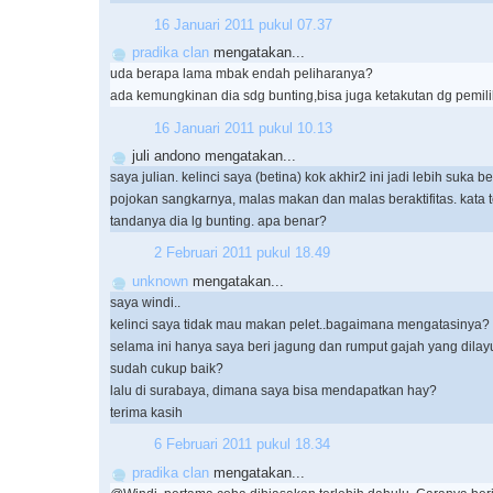
16 Januari 2011 pukul 07.37
pradika clan
mengatakan...
uda berapa lama mbak endah peliharanya?
ada kemungkinan dia sdg bunting,bisa juga ketakutan dg pemili
16 Januari 2011 pukul 10.13
juli andono mengatakan...
saya julian. kelinci saya (betina) kok akhir2 ini jadi lebih suka be
pojokan sangkarnya, malas makan dan malas beraktifitas. kata t
tandanya dia lg bunting. apa benar?
2 Februari 2011 pukul 18.49
unknown
mengatakan...
saya windi..
kelinci saya tidak mau makan pelet..bagaimana mengatasinya?
selama ini hanya saya beri jagung dan rumput gajah yang dilay
sudah cukup baik?
lalu di surabaya, dimana saya bisa mendapatkan hay?
terima kasih
6 Februari 2011 pukul 18.34
pradika clan
mengatakan...