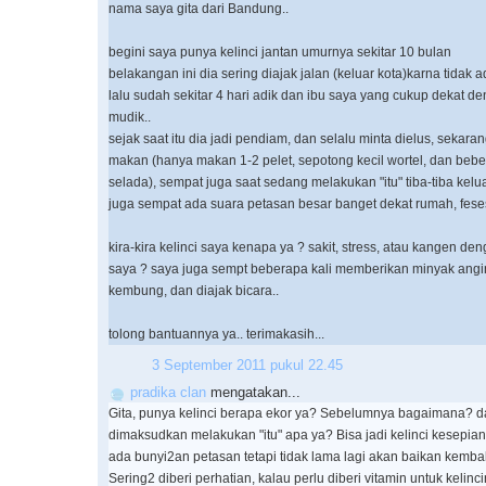
nama saya gita dari Bandung..
begini saya punya kelinci jantan umurnya sekitar 10 bulan
belakangan ini dia sering diajak jalan (keluar kota)karna tidak
lalu sudah sekitar 4 hari adik dan ibu saya yang cukup dekat d
mudik..
sejak saat itu dia jadi pendiam, dan selalu minta dielus, sekaran
makan (hanya makan 1-2 pelet, sepotong kecil wortel, dan beber
selada), sempat juga saat sedang melakukan "itu" tiba-tiba kelu
juga sempat ada suara petasan besar banget dekat rumah, feses
kira-kira kelinci saya kenapa ya ? sakit, stress, atau kangen de
saya ? saya juga sempt beberapa kali memberikan minyak angin 
kembung, dan diajak bicara..
tolong bantuannya ya.. terimakasih...
3 September 2011 pukul 22.45
pradika clan
mengatakan...
Gita, punya kelinci berapa ekor ya? Sebelumnya bagaimana? d
dimaksudkan melakukan "itu" apa ya? Bisa jadi kelinci kesepian
ada bunyi2an petasan tetapi tidak lama lagi akan baikan kembali
Sering2 diberi perhatian, kalau perlu diberi vitamin untuk kelincin