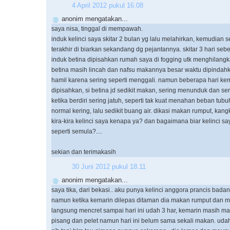
4 April 2012 pukul 16.08
anonim mengatakan...
saya nisa, tinggal di mempawah.
induk kelinci saya skitar 2 bulan yg lalu melahirkan, kemudian s
terakhir di biarkan sekandang dg pejantannya. skitar 3 hari se
induk betina dipisahkan rumah saya di fogging utk menghilangk
betina masih lincah dan nafsu makannya besar waktu dipindahk
hamil karena sering seperti menggali. namun beberapa hari ke
dipisahkan, si betina jd sedikit makan, sering menunduk dan se
ketika berdiri sering jatuh, seperti tak kuat menahan beban tub
normal kering, lalu sedikit buang air. dikasi makan rumput, kang
kira-kira kelinci saya kenapa ya? dan bagaimana biar kelinci sa
seperti semula?....
sekian dan terimakasih
30 Juni 2012 pukul 18.11
anonim mengatakan...
saya tika, dari bekasi.. aku punya kelinci anggora prancis bad
namun ketika kemarin dilepas ditaman dia makan rumput dan 
langsung mencret sampai hari ini udah 3 har, kemarin masih 
pisang dan pelet namun hari ini belum sama sekali makan. udah