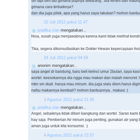
sih tapi blm tau gimana pupnya sekarang.. dia lemes dan maun
gimana cara terbaiknya?
dan dia juga pilek, apa yang harus saya lakukan? mohon bantua
10 Juli 2012 pukul 11.47
pradika clan
mengatakan...
Nisa, susah juga menjawabnya karena kami tidak melihat kondis
Tika, segera dikonsultasikan ke Dokter Hewan kepercayaan And
24 Juli 2012 pukul 04.59
anonim mengatakan...
saya angel dr bandung, baru beli kelinci umur 2bulan, saya ka
wortel. keesokannya dia ngga mau makan dan malah mencret. ha
mkn sm skali. hanya mau minum. dia juga slalu diem.harus digi
nafsu makannya kembali? mohon bantuannya.. makasi :)
3 Agustus 2012 pukul 21.56
pradika clan
mengatakan...
Angel, sebaiknya tidak diberi kangkung dan wortel. Saran kami 
hay saja. Pemberian Air minum juga penting, gunakan air yang 
aman juga untuk kita konsumsi. :)
4 Agustus 2012 pukul 23.57