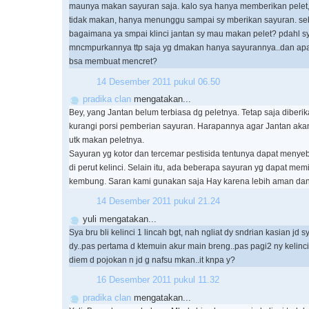
maunya makan sayuran saja. kalo sya hanya memberikan pelet, 
tidak makan, hanya menunggu sampai sy mberikan sayuran. se
bagaimana ya smpai klinci jantan sy mau makan pelet? pdahl s
mncmpurkannya ttp saja yg dmakan hanya sayurannya..dan ap
bsa membuat mencret?
14 Desember 2011 pukul 06.50
pradika clan
mengatakan...
Bey, yang Jantan belum terbiasa dg peletnya. Tetap saja diberi
kurangi porsi pemberian sayuran. Harapannya agar Jantan aka
utk makan peletnya.
Sayuran yg kotor dan tercemar pestisida tentunya dapat men
di perut kelinci. Selain itu, ada beberapa sayuran yg dapat mem
kembung. Saran kami gunakan saja Hay karena lebih aman dan h
14 Desember 2011 pukul 21.24
yuli mengatakan...
Sya bru bli kelinci 1 lincah bgt, nah ngliat dy sndrian kasian jd s
dy..pas pertama d ktemuin akur main breng..pas pagi2 ny kelinc
diem d pojokan n jd g nafsu mkan..it knpa y?
16 Desember 2011 pukul 11.32
pradika clan
mengatakan...