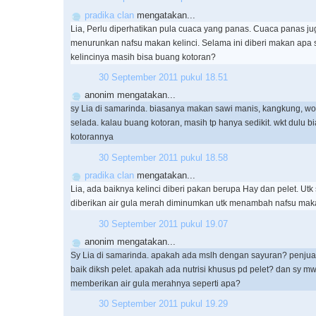
pradika clan
mengatakan...
Lia, Perlu diperhatikan pula cuaca yang panas. Cuaca panas ju
menurunkan nafsu makan kelinci. Selama ini diberi makan apa 
kelincinya masih bisa buang kotoran?
30 September 2011 pukul 18.51
anonim mengatakan...
sy Lia di samarinda. biasanya makan sawi manis, kangkung, wor
selada. kalau buang kotoran, masih tp hanya sedikit. wkt dulu b
kotorannya
30 September 2011 pukul 18.58
pradika clan
mengatakan...
Lia, ada baiknya kelinci diberi pakan berupa Hay dan pelet. Ut
diberikan air gula merah diminumkan utk menambah nafsu mak
30 September 2011 pukul 19.07
anonim mengatakan...
Sy Lia di samarinda. apakah ada mslh dengan sayuran? penjual k
baik diksh pelet. apakah ada nutrisi khusus pd pelet? dan sy mw
memberikan air gula merahnya seperti apa?
30 September 2011 pukul 19.29