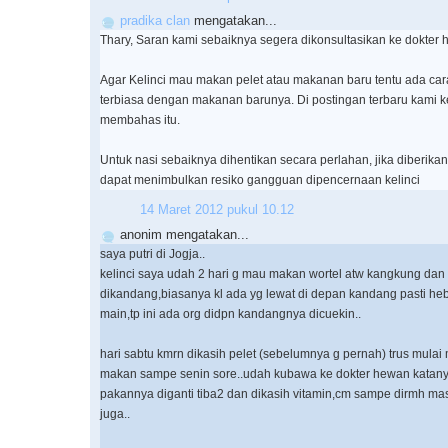
pradika clan
mengatakan...
Thary, Saran kami sebaiknya segera dikonsultasikan ke dokter 
Agar Kelinci mau makan pelet atau makanan baru tentu ada cara
terbiasa dengan makanan barunya. Di postingan terbaru kami k
membahas itu.
Untuk nasi sebaiknya dihentikan secara perlahan, jika diberika
dapat menimbulkan resiko gangguan dipencernaan kelinci
14 Maret 2012 pukul 10.12
anonim mengatakan...
saya putri di Jogja..
kelinci saya udah 2 hari g mau makan wortel atw kangkung dan 
dikandang,biasanya kl ada yg lewat di depan kandang pasti he
main,tp ini ada org didpn kandangnya dicuekin..
hari sabtu kmrn dikasih pelet (sebelumnya g pernah) trus mula
makan sampe senin sore..udah kubawa ke dokter hewan katany
pakannya diganti tiba2 dan dikasih vitamin,cm sampe dirmh m
juga..