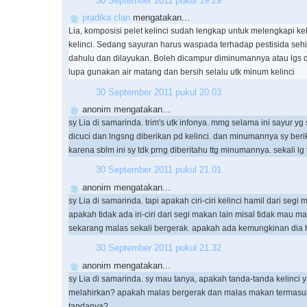
30 September 2011 pukul 19.29
pradika clan
mengatakan...
Lia, komposisi pelet kelinci sudah lengkap untuk melengkapi ke
kelinci. Sedang sayuran harus waspada terhadap pestisida seh
dahulu dan dilayukan. Boleh dicampur diminumannya atau lgs 
lupa gunakan air matang dan bersih selalu utk minum kelinci
30 September 2011 pukul 20.03
anonim mengatakan...
sy Lia di samarinda. trim's utk infonya. mmg selama ini sayur yg 
dicuci dan lngsng diberikan pd kelinci. dan minumannya sy beri
karena sblm ini sy tdk prng diberitahu ttg minumannya. sekali lg 
30 September 2011 pukul 21.01
anonim mengatakan...
sy Lia di samarinda. tapi apakah ciri-ciri kelinci hamil dari segi
apakah tidak ada iri-ciri dari segi makan lain misal tidak mau m
sekarang malas sekali bergerak. apakah ada kemungkinan dia h
30 September 2011 pukul 21.32
anonim mengatakan...
sy Lia di samarinda. sy mau tanya, apakah tanda-tanda kelinci
melahirkan? apakah malas bergerak dan malas makan termasuk
tandanya?