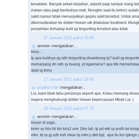
kesakitan. Banyak sekali kejadian, seperti pagi sampai siang kel
malam atau pagi berikutnya mati. Mungkin saat itu kelinci sud
sakit namun tidak menunjukkan gejala sakit tersebut. Untuk a
dikonsultasikan ke dokter hewan utk dilakukan treatment. Mungk
penjahitan terhadap kulit yg tergunting tersebut atau tidak.
17 Januari 2012 pukul 00.46
anonim mengatakan...
trims...
tp apa kulitnya yg sdh tergunting disambung lg? kulit yg terguntin
memanjang dn sdh sy buang. jd bgaimana? apa tdk memerlukan k
skali lg trims
17 Januari 2012 pukul 18.45
pradika clan
mengatakan...
Lia, kami tidak tahu persisnya seperti apa. Kalau memang diras
segera menghubungi dokter hewan kepercayaan Mbak Lia :)
18 Januari 2012 pukul 07.37
anonim mengatakan...
briyan di jogja..
kmrn sy hbs bli kln kira2 umr 1thn lah. tp pd wkt sy pndh ke knd
mkn. td sy jg udh ksh mkan tp mkn.y dkit bgt.. apa itu krn lgkngn 