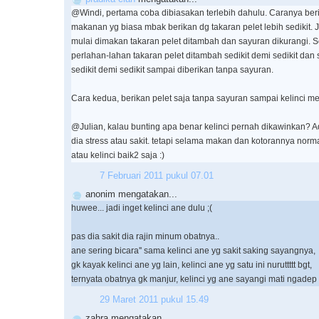
@Windi, pertama coba dibiasakan terlebih dahulu. Caranya beri 
makanan yg biasa mbak berikan dg takaran pelet lebih sedikit. 
mulai dimakan takaran pelet ditambah dan sayuran dikurangi. Se
perlahan-lahan takaran pelet ditambah sedikit demi sedikit dan
sedikit demi sedikit sampai diberikan tanpa sayuran.
Cara kedua, berikan pelet saja tanpa sayuran sampai kelinci 
@Julian, kalau bunting apa benar kelinci pernah dikawinkan?
dia stress atau sakit. tetapi selama makan dan kotorannya norm
atau kelinci baik2 saja :)
7 Februari 2011 pukul 07.01
anonim mengatakan...
huwee... jadi inget kelinci ane dulu ;(
pas dia sakit dia rajin minum obatnya..
ane sering bicara'' sama kelinci ane yg sakit saking sayangnya,
gk kayak kelinci ane yg lain, kelinci ane yg satu ini nuruttttt bgt,
ternyata obatnya gk manjur, kelinci yg ane sayangi mati ngadep
29 Maret 2011 pukul 15.49
zahra mengatakan...