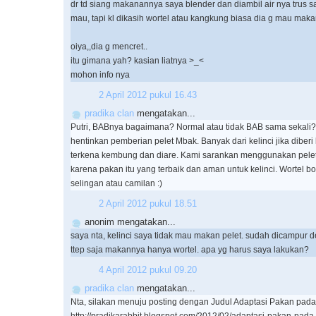
dr td siang makanannya saya blender dan diambil air nya trus s
mau, tapi kl dikasih wortel atau kangkung biasa dia g mau maka
oiya,,dia g mencret..
itu gimana yah? kasian liatnya >_<
mohon info nya
2 April 2012 pukul 16.43
pradika clan
mengatakan...
Putri, BABnya bagaimana? Normal atau tidak BAB sama sekali
hentinkan pemberian pelet Mbak. Banyak dari kelinci jika diber
terkena kembung dan diare. Kami sarankan menggunakan pelet
karena pakan itu yang terbaik dan aman untuk kelinci. Wortel b
selingan atau camilan :)
2 April 2012 pukul 18.51
anonim mengatakan...
saya nta, kelinci saya tidak mau makan pelet. sudah dicampur d
ttep saja makannya hanya wortel. apa yg harus saya lakukan?
4 April 2012 pukul 09.20
pradika clan
mengatakan...
Nta, silakan menuju posting dengan Judul Adaptasi Pakan pada K
http://pradikarabbit.blogspot.com/2012/02/adaptasi-pakan-pada-