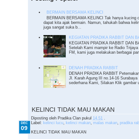
BERMAIN BERSAMA KELINCI
BERMAIN BERSAMA KELINCI Tak hanya kucing da
dapat kita ajak bermain. Namun, tahukah bahwa keli
juga sangat suka b...
KEGIATAN PRADIKA RABBIT DAN BAZ
KEGIATAN PRADIKA RABBIT DAN BAZ
Setelah Kami mampir ke Radio Trijaya
FM, kami juga melakukan berbagai pam
DENAH PRADIKA RABBIT
DENAH PRADIKA RABBIT Peternakan K
Jl. Karah Agung III no.14-16 Surabaya 
sederhana Kami, Silakan Klik gambar u
12.09.2010
KELINCI TIDAK MAU MAKAN
Diposting oleh
Pradika Clan
pukul
14.51
.
Label:
kelinci lucu
,
kelinci makan
,
malas makan
,
pradika rab
DEC
09
KELINCI TIDAK MAU MAKAN