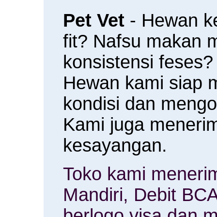
Pet Vet
- Hewan k
fit? Nafsu makan
konsistensi feses?
Hewan kami siap 
kondisi dan meng
Kami juga menerim
kesayangan.
Toko kami menerim
Mandiri, Debit BCA
berlogo visa dan m