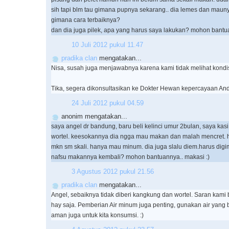
sih tapi blm tau gimana pupnya sekarang.. dia lemes dan maun
gimana cara terbaiknya?
dan dia juga pilek, apa yang harus saya lakukan? mohon bantua
10 Juli 2012 pukul 11.47
pradika clan
mengatakan...
Nisa, susah juga menjawabnya karena kami tidak melihat kondis
Tika, segera dikonsultasikan ke Dokter Hewan kepercayaan And
24 Juli 2012 pukul 04.59
anonim mengatakan...
saya angel dr bandung, baru beli kelinci umur 2bulan, saya ka
wortel. keesokannya dia ngga mau makan dan malah mencret. ha
mkn sm skali. hanya mau minum. dia juga slalu diem.harus digi
nafsu makannya kembali? mohon bantuannya.. makasi :)
3 Agustus 2012 pukul 21.56
pradika clan
mengatakan...
Angel, sebaiknya tidak diberi kangkung dan wortel. Saran kami 
hay saja. Pemberian Air minum juga penting, gunakan air yang 
aman juga untuk kita konsumsi. :)