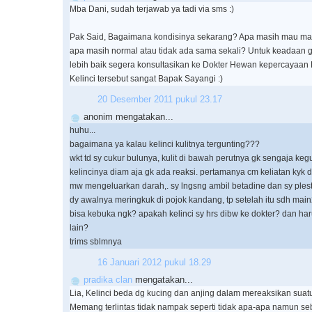
Mba Dani, sudah terjawab ya tadi via sms :)
Pak Said, Bagaimana kondisinya sekarang? Apa masih mau m
apa masih normal atau tidak ada sama sekali? Untuk keadaan ge
lebih baik segera konsultasikan ke Dokter Hewan kepercayaan
Kelinci tersebut sangat Bapak Sayangi :)
20 Desember 2011 pukul 23.17
anonim mengatakan...
huhu...
bagaimana ya kalau kelinci kulitnya tergunting???
wkt td sy cukur bulunya, kulit di bawah perutnya gk sengaja kegu
kelincinya diam aja gk ada reaksi. pertamanya cm keliatan kyk d
mw mengeluarkan darah,. sy lngsng ambil betadine dan sy plest
dy awalnya meringkuk di pojok kandang, tp setelah itu sdh main2
bisa kebuka ngk? apakah kelinci sy hrs dibw ke dokter? dan har
lain?
trims sblmnya
16 Januari 2012 pukul 18.29
pradika clan
mengatakan...
Lia, Kelinci beda dg kucing dan anjing dalam mereaksikan suatu
Memang terlintas tidak nampak seperti tidak apa-apa namun se