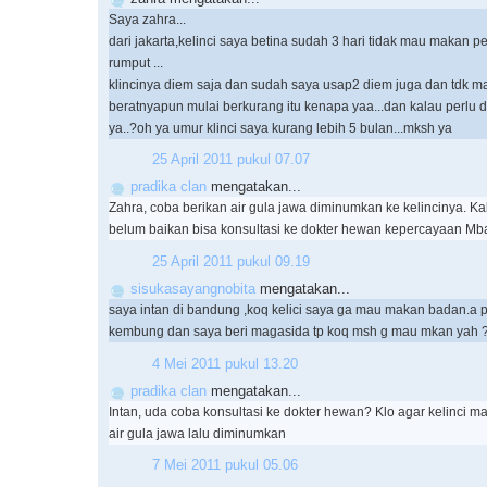
Saya zahra...
dari jakarta,kelinci saya betina sudah 3 hari tidak mau makan pe
rumput ...
klincinya diem saja dan sudah saya usap2 diem juga dan tdk 
beratnyapun mulai berkurang itu kenapa yaa...dan kalau perlu d
ya..?oh ya umur klinci saya kurang lebih 5 bulan...mksh ya
25 April 2011 pukul 07.07
pradika clan
mengatakan...
Zahra, coba berikan air gula jawa diminumkan ke kelincinya. K
belum baikan bisa konsultasi ke dokter hewan kepercayaan Mba
25 April 2011 pukul 09.19
sisukasayangnobita
mengatakan...
saya intan di bandung ,koq kelici saya ga mau makan badan.a pa
kembung dan saya beri magasida tp koq msh g mau mkan yah
4 Mei 2011 pukul 13.20
pradika clan
mengatakan...
Intan, uda coba konsultasi ke dokter hewan? Klo agar kelinci 
air gula jawa lalu diminumkan
7 Mei 2011 pukul 05.06