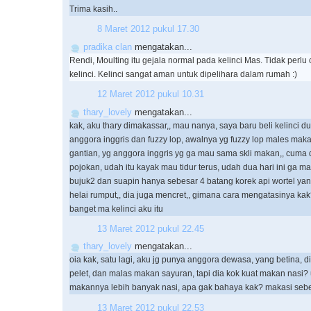
Trima kasih..
8 Maret 2012 pukul 17.30
pradika clan
mengatakan...
Rendi, Moulting itu gejala normal pada kelinci Mas. Tidak perl
kelinci. Kelinci sangat aman untuk dipelihara dalam rumah :)
12 Maret 2012 pukul 10.31
thary_lovely
mengatakan...
kak, aku thary dimakassar,, mau nanya, saya baru beli kelinci du
anggora inggris dan fuzzy lop, awalnya yg fuzzy lop males mak
gantian, yg anggora inggris yg ga mau sama skli makan,, cuma 
pojokan, udah itu kayak mau tidur terus, udah dua hari ini ga m
bujuk2 dan suapin hanya sebesar 4 batang korek api wortel ya
helai rumput,, dia juga mencret,, gimana cara mengatasinya ka
banget ma kelinci aku itu
13 Maret 2012 pukul 22.45
thary_lovely
mengatakan...
oia kak, satu lagi, aku jg punya anggora dewasa, yang betina,
pelet, dan malas makan sayuran, tapi dia kok kuat makan nasi?
makannya lebih banyak nasi, apa gak bahaya kak? makasi se
13 Maret 2012 pukul 22.53