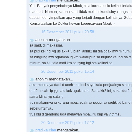
pradika clan
mengatakan...
Yuli, Banyak penyebabnya Mbak, bisa karena usia kelinci terlal
diadopsi. Namun, karena kami tidak melihat kondisinya langsung
dapat meenyimpulkan apa yang terjadi dengan kelincinya. Seb
Konsultasikan ke Dokter hewan kepercayaan Mbak :)
16 Desember 2011 pukul 20.58
anonim mengatakan...
sa said, di makassar.
sa pux kelinci yg usiax -+ 5 blan. akhir2 ini dia tidak mw minum,
sa bingung mw bgaimna lg krn walaupun sa bujuk2 kelinci sa te
minum. sa tkut dia mati krn sa syng bgt sm kelinci sa..
20 Desember 2011 pukul 15.14
anonim mengatakan...
ass.. mba saya dani d aceh.. kelinci saya kata penjualnya sih s
dua2 lincah. tp yg satu kok agak males2an akir2 ini, suka tdur2
sama klinci yg satu lg..
truz makannya jg kurang mba.. soalnya poopnya sedikit d band
sebelum2nya..
truz klu d gendong uda melawan mba.. itu knp ya ? trims..
20 Desember 2011 pukul 17.12
pradika clan
mengatakan...