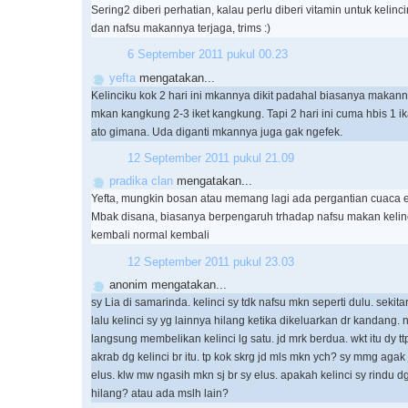
Sering2 diberi perhatian, kalau perlu diberi vitamin untuk kelincin
dan nafsu makannya terjaga, trims :)
6 September 2011 pukul 00.23
yefta
mengatakan...
Kelinciku kok 2 hari ini mkannya dikit padahal biasanya makann
mkan kangkung 2-3 iket kangkung. Tapi 2 hari ini cuma hbis 1 ika
ato gimana. Uda diganti mkannya juga gak ngefek.
12 September 2011 pukul 21.09
pradika clan
mengatakan...
Yefta, mungkin bosan atau memang lagi ada pergantian cuaca e
Mbak disana, biasanya berpengaruh trhadap nafsu makan kelinc
kembali normal kembali
12 September 2011 pukul 23.03
anonim mengatakan...
sy Lia di samarinda. kelinci sy tdk nafsu mkn seperti dulu. sekit
lalu kelinci sy yg lainnya hilang ketika dikeluarkan dr kandang.
langsung membelikan kelinci lg satu. jd mrk berdua. wkt itu dy t
akrab dg kelinci br itu. tp kok skrg jd mls mkn ych? sy mmg aga
elus. klw mw ngasih mkn sj br sy elus. apakah kelinci sy rindu 
hilang? atau ada mslh lain?