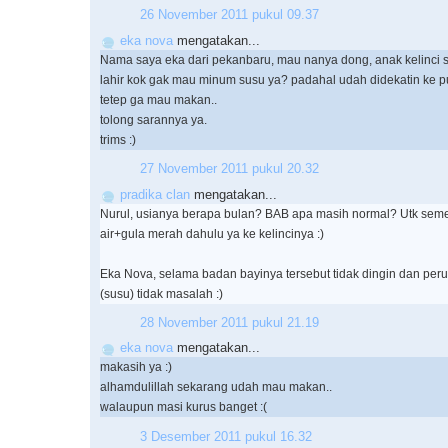
26 November 2011 pukul 09.37
eka nova
mengatakan...
Nama saya eka dari pekanbaru, mau nanya dong, anak kelinci 
lahir kok gak mau minum susu ya? padahal udah didekatin ke pu
tetep ga mau makan..
tolong sarannya ya.
trims :)
27 November 2011 pukul 20.32
pradika clan
mengatakan...
Nurul, usianya berapa bulan? BAB apa masih normal? Utk seme
air+gula merah dahulu ya ke kelincinya :)
Eka Nova, selama badan bayinya tersebut tidak dingin dan perutn
(susu) tidak masalah :)
28 November 2011 pukul 21.19
eka nova
mengatakan...
makasih ya :)
alhamdulillah sekarang udah mau makan..
walaupun masi kurus banget :(
3 Desember 2011 pukul 16.32