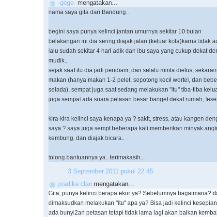
-gege-
mengatakan...
nama saya gita dari Bandung..
begini saya punya kelinci jantan umurnya sekitar 10 bulan
belakangan ini dia sering diajak jalan (keluar kota)karna tidak
lalu sudah sekitar 4 hari adik dan ibu saya yang cukup dekat d
mudik..
sejak saat itu dia jadi pendiam, dan selalu minta dielus, sekaran
makan (hanya makan 1-2 pelet, sepotong kecil wortel, dan beber
selada), sempat juga saat sedang melakukan "itu" tiba-tiba kelu
juga sempat ada suara petasan besar banget dekat rumah, feses
kira-kira kelinci saya kenapa ya ? sakit, stress, atau kangen de
saya ? saya juga sempt beberapa kali memberikan minyak angin 
kembung, dan diajak bicara..
tolong bantuannya ya.. terimakasih...
3 September 2011 pukul 22.45
pradika clan
mengatakan...
Gita, punya kelinci berapa ekor ya? Sebelumnya bagaimana? d
dimaksudkan melakukan "itu" apa ya? Bisa jadi kelinci kesepian
ada bunyi2an petasan tetapi tidak lama lagi akan baikan kembali