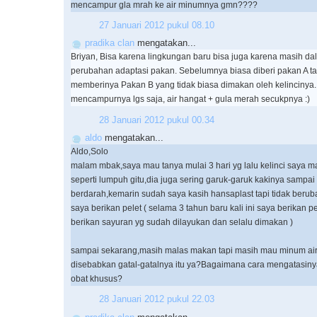
mencampur gla mrah ke air minumnya gmn????
27 Januari 2012 pukul 08.10
pradika clan
mengatakan...
Briyan, Bisa karena lingkungan baru bisa juga karena masih da
perubahan adaptasi pakan. Sebelumnya biasa diberi pakan A t
memberinya Pakan B yang tidak biasa dimakan oleh kelincinya.
mencampurnya lgs saja, air hangat + gula merah secukpnya :)
28 Januari 2012 pukul 00.34
aldo
mengatakan...
Aldo,Solo
malam mbak,saya mau tanya mulai 3 hari yg lalu kelinci saya m
seperti lumpuh gitu,dia juga sering garuk-garuk kakinya sampai
berdarah,kemarin sudah saya kasih hansaplast tapi tidak beru
saya berikan pelet ( selama 3 tahun baru kali ini saya berikan p
berikan sayuran yg sudah dilayukan dan selalu dimakan )
sampai sekarang,masih malas makan tapi masih mau minum ai
disebabkan gatal-gatalnya itu ya?Bagaimana cara mengatasin
obat khusus?
28 Januari 2012 pukul 22.03