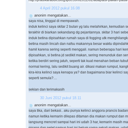
4 April 2012 pukul 16.08
anonim mengatakan...
saya nisa, tinggal di mempawah.
induk kelinci saya skitar 2 bulan yg lalu melahirkan, kemudian s
terakhir di biarkan sekandang dg pejantannya. skitar 3 hari se
induk betina dipisahkan rumah saya di fogging utk menghilangk
betina masih lincah dan nafsu makannya besar waktu dipindahk
hamil karena sering seperti menggali. namun beberapa hari ke
dipisahkan, si betina jd sedikit makan, sering menunduk dan se
ketika berdiri sering jatuh, seperti tak kuat menahan beban tub
normal kering, lalu sedikit buang air. dikasi makan rumput, kang
kira-kira kelinci saya kenapa ya? dan bagaimana biar kelinci sa
seperti semula?....
sekian dan terimakasih
30 Juni 2012 pukul 18.11
anonim mengatakan...
saya tika, dari bekasi.. aku punya kelinci anggora prancis bad
namun ketika kemarin dilepas ditaman dia makan rumput dan 
langsung mencret sampai hari ini udah 3 har, kemarin masih 
pisang dan pelet namun hari ini belum sama sekali makan. udah