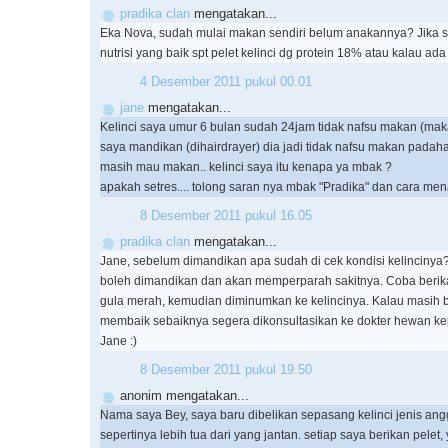
pradika clan
mengatakan...
Eka Nova, sudah mulai makan sendiri belum anakannya? Jika s
nutrisi yang baik spt pelet kelinci dg protein 18% atau kalau ada 
4 Desember 2011 pukul 00.01
jane
mengatakan...
Kelinci saya umur 6 bulan sudah 24jam tidak nafsu makan (makan
saya mandikan (dihairdrayer) dia jadi tidak nafsu makan padah
masih mau makan.. kelinci saya itu kenapa ya mbak ?
apakah setres.... tolong saran nya mbak "Pradika" dan cara me
8 Desember 2011 pukul 16.05
pradika clan
mengatakan...
Jane, sebelum dimandikan apa sudah di cek kondisi kelincinya? K
boleh dimandikan dan akan memperparah sakitnya. Coba berika
gula merah, kemudian diminumkan ke kelincinya. Kalau masih 
membaik sebaiknya segera dikonsultasikan ke dokter hewan k
Jane :)
8 Desember 2011 pukul 19.50
anonim mengatakan...
Nama saya Bey, saya baru dibelikan sepasang kelinci jenis ang
sepertinya lebih tua dari yang jantan. setiap saya berikan pele