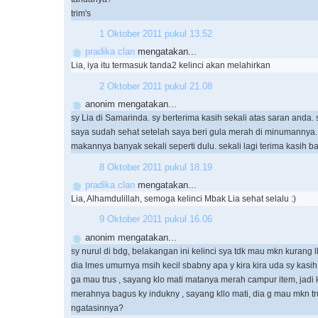
trim's
1 Oktober 2011 pukul 13.52
pradika clan
mengatakan...
Lia, iya itu termasuk tanda2 kelinci akan melahirkan
2 Oktober 2011 pukul 21.08
anonim mengatakan...
sy Lia di Samarinda. sy berterima kasih sekali atas saran anda. 
saya sudah sehat setelah saya beri gula merah di minumannya.
makannya banyak sekali seperti dulu. sekali lagi terima kasih b
8 Oktober 2011 pukul 18.19
pradika clan
mengatakan...
Lia, Alhamdulillah, semoga kelinci Mbak Lia sehat selalu :)
9 Oktober 2011 pukul 16.06
anonim mengatakan...
sy nurul di bdg, belakangan ini kelinci sya tdk mau mkn kurang l
dia lmes umurnya msih kecil sbabny apa y kira kira uda sy kasih
ga mau trus , sayang klo mati matanya merah campur item, jadi k
merahnya bagus ky indukny , sayang kllo mati, dia g mau mkn tr
ngatasinnya?