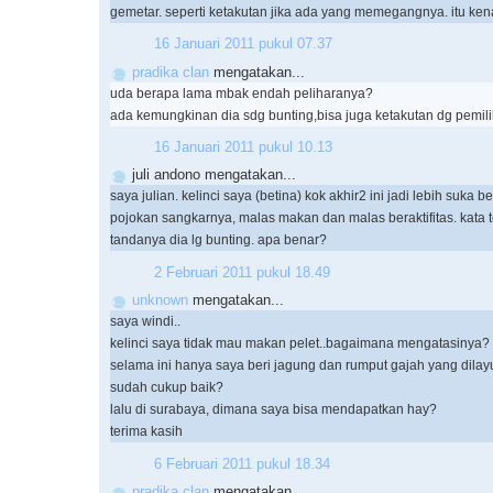
gemetar. seperti ketakutan jika ada yang memegangnya. itu ke
16 Januari 2011 pukul 07.37
pradika clan
mengatakan...
uda berapa lama mbak endah peliharanya?
ada kemungkinan dia sdg bunting,bisa juga ketakutan dg pemili
16 Januari 2011 pukul 10.13
juli andono mengatakan...
saya julian. kelinci saya (betina) kok akhir2 ini jadi lebih suka be
pojokan sangkarnya, malas makan dan malas beraktifitas. kata t
tandanya dia lg bunting. apa benar?
2 Februari 2011 pukul 18.49
unknown
mengatakan...
saya windi..
kelinci saya tidak mau makan pelet..bagaimana mengatasinya?
selama ini hanya saya beri jagung dan rumput gajah yang dilay
sudah cukup baik?
lalu di surabaya, dimana saya bisa mendapatkan hay?
terima kasih
6 Februari 2011 pukul 18.34
pradika clan
mengatakan...