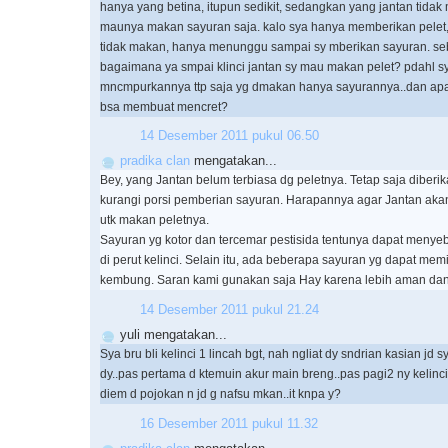
hanya yang betina, itupun sedikit, sedangkan yang jantan tida
maunya makan sayuran saja. kalo sya hanya memberikan pelet, 
tidak makan, hanya menunggu sampai sy mberikan sayuran. se
bagaimana ya smpai klinci jantan sy mau makan pelet? pdahl s
mncmpurkannya ttp saja yg dmakan hanya sayurannya..dan ap
bsa membuat mencret?
14 Desember 2011 pukul 06.50
pradika clan
mengatakan...
Bey, yang Jantan belum terbiasa dg peletnya. Tetap saja diberi
kurangi porsi pemberian sayuran. Harapannya agar Jantan aka
utk makan peletnya.
Sayuran yg kotor dan tercemar pestisida tentunya dapat men
di perut kelinci. Selain itu, ada beberapa sayuran yg dapat mem
kembung. Saran kami gunakan saja Hay karena lebih aman dan h
14 Desember 2011 pukul 21.24
yuli mengatakan...
Sya bru bli kelinci 1 lincah bgt, nah ngliat dy sndrian kasian jd s
dy..pas pertama d ktemuin akur main breng..pas pagi2 ny kelinc
diem d pojokan n jd g nafsu mkan..it knpa y?
16 Desember 2011 pukul 11.32