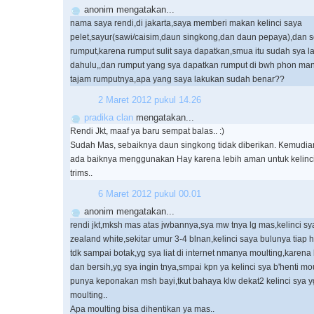
anonim mengatakan...
nama saya rendi,di jakarta,saya memberi makan kelinci saya
pelet,sayur(sawi/caisim,daun singkong,dan daun pepaya),dan se
rumput,karena rumput sulit saya dapatkan,smua itu sudah sya la
dahulu,,dan rumput yang sya dapatkan rumput di bwh phon mang
tajam rumputnya,apa yang saya lakukan sudah benar??
2 Maret 2012 pukul 14.26
pradika clan
mengatakan...
Rendi Jkt, maaf ya baru sempat balas.. :)
Sudah Mas, sebaiknya daun singkong tidak diberikan. Kemudia
ada baiknya menggunakan Hay karena lebih aman untuk kelinci
trims..
6 Maret 2012 pukul 00.01
anonim mengatakan...
rendi jkt,mksh mas atas jwbannya,sya mw tnya lg mas,kelinci sy
zealand white,sekitar umur 3-4 blnan,kelinci saya bulunya tiap ha
tdk sampai botak,yg sya liat di internet nmanya moulting,karena kl
dan bersih,yg sya ingin tnya,smpai kpn ya kelinci sya b'henti m
punya keponakan msh bayi,tkut bahaya klw dekat2 kelinci sya 
moulting..
Apa moulting bisa dihentikan ya mas..