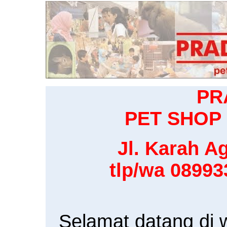
PR
PET SHOP 
Jl. Karah Ag
tlp/wa 0899
Selamat datang di 