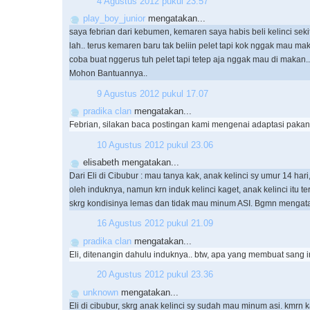
4 Agustus 2012 pukul 23.57
play_boy_junior
mengatakan...
saya febrian dari kebumen, kemaren saya habis beli kelinci sek
lah.. terus kemaren baru tak beliin pelet tapi kok nggak mau ma
coba buat nggerus tuh pelet tapi tetep aja nggak mau di makan..
Mohon Bantuannya..
9 Agustus 2012 pukul 17.07
pradika clan
mengatakan...
Febrian, silakan baca postingan kami mengenai adaptasi pakan 
10 Agustus 2012 pukul 23.06
elisabeth mengatakan...
Dari Eli di Cibubur : mau tanya kak, anak kelinci sy umur 14 hari
oleh induknya, namun krn induk kelinci kaget, anak kelinci itu te
skrg kondisinya lemas dan tidak mau minum ASI. Bgmn mengata
16 Agustus 2012 pukul 21.09
pradika clan
mengatakan...
Eli, ditenangin dahulu induknya.. btw, apa yang membuat sang 
20 Agustus 2012 pukul 23.36
unknown
mengatakan...
Eli di cibubur, skrg anak kelinci sy sudah mau minum asi. kmrn k