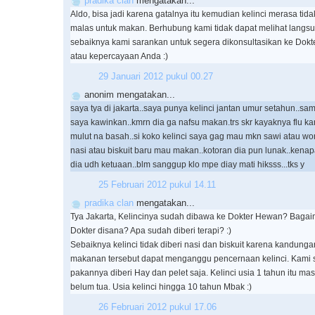
pradika clan
mengatakan...
Aldo, bisa jadi karena gatalnya itu kemudian kelinci merasa ti
malas untuk makan. Berhubung kami tidak dapat melihat langsu
sebaiknya kami sarankan untuk segera dikonsultasikan ke Dokt
atau kepercayaan Anda :)
29 Januari 2012 pukul 00.27
anonim mengatakan...
saya tya di jakarta..saya punya kelinci jantan umur setahun..sam
saya kawinkan..kmrn dia ga nafsu makan.trs skr kayaknya flu 
mulut na basah..si koko kelinci saya gag mau mkn sawi atau wor
nasi atau biskuit baru mau makan..kotoran dia pun lunak..kenapa
dia udh ketuaan..blm sanggup klo mpe diay mati hiksss...tks y
25 Februari 2012 pukul 14.11
pradika clan
mengatakan...
Tya Jakarta, Kelincinya sudah dibawa ke Dokter Hewan? Baga
Dokter disana? Apa sudah diberi terapi? :)
Sebaiknya kelinci tidak diberi nasi dan biskuit karena kandung
makanan tersebut dapat menganggu pencernaan kelinci. Kami 
pakannya diberi Hay dan pelet saja. Kelinci usia 1 tahun itu ma
belum tua. Usia kelinci hingga 10 tahun Mbak :)
26 Februari 2012 pukul 17.06