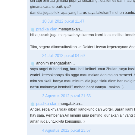
sih tapi blm tau gimana pupnya sekarang.. dia lemes dan maun
gimana cara terbaiknya?
dan dia juga pilek, apa yang harus saya lakukan? mohon bantua
10 Juli 2012 pukul 11.47
pradika clan
mengatakan...
Nisa, susah juga menjawabnya karena kami tidak melihat kondis
Tika, segera dikonsultasikan ke Dokter Hewan kepercayaan And
24 Juli 2012 pukul 04.59
anonim mengatakan...
saya angel dr bandung, baru beli kelinci umur 2bulan, saya ka
wortel. keesokannya dia ngga mau makan dan malah mencret. ha
mkn sm skali. hanya mau minum. dia juga slalu diem.harus digi
nafsu makannya kembali? mohon bantuannya.. makasi :)
3 Agustus 2012 pukul 21.56
pradika clan
mengatakan...
Angel, sebaiknya tidak diberi kangkung dan wortel. Saran kami 
hay saja. Pemberian Air minum juga penting, gunakan air yang 
aman juga untuk kita konsumsi. :)
4 Agustus 2012 pukul 23.57