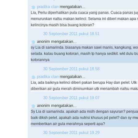
pradika clan
mengatakan...
Lia, Perlu diperhatikan pula cuaca yang panas. Cuaca panas ju
menurunkan nafsu makan kelinci. Selama ini diberi makan apa 
kelincinya masih bisa buang kotoran?
30 September 2011 pukul 18.51
anonim mengatakan...
sy Lia di samarinda. biasanya makan sawi manis, kangkung, wor
selada. kalau buang kotoran, masih tp hanya sedikit. wkt dulu b
kotorannya
30 September 2011 pukul 18.58
pradika clan
mengatakan...
Lia, ada baiknya kelinci diberi pakan berupa Hay dan pelet. Ut
diberikan air gula merah diminumkan utk menambah nafsu mak
30 September 2011 pukul 19.07
anonim mengatakan...
Sy Lia di samarinda. apakah ada mslh dengan sayuran? penjual k
baik diksh pelet. apakah ada nutrisi khusus pd pelet? dan sy mw
memberikan air gula merahnya seperti apa?
30 September 2011 pukul 19.29