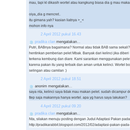
mau, tapi kl dikasih wortel atau kangkung biasa dia g mau maka
oiya,,dia g mencret..
itu gimana yah? kasian liatnya >_<
mohon info nya
2 April 2012 pukul 16.43
pradika clan
mengatakan...
Putri, BABnya bagaimana? Normal atau tidak BAB sama sekali
hentinkan pemberian pelet Mbak. Banyak dari kelinci jika diber
terkena kembung dan diare. Kami sarankan menggunakan pelet
karena pakan itu yang terbaik dan aman untuk kelinci. Wortel b
selingan atau camilan :)
2 April 2012 pukul 18.51
anonim mengatakan...
saya nta, kelinci saya tidak mau makan pelet. sudah dicampur d
ttep saja makannya hanya wortel. apa yg harus saya lakukan?
4 April 2012 pukul 09.20
pradika clan
mengatakan...
Nta, silakan menuju posting dengan Judul Adaptasi Pakan pada K
http://pradikarabbit.blogspot.com/2012/02/adaptasi-pakan-pada-