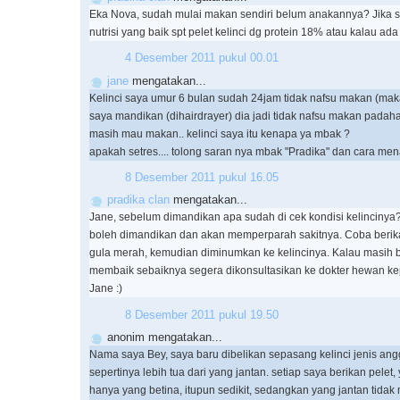
Eka Nova, sudah mulai makan sendiri belum anakannya? Jika s
nutrisi yang baik spt pelet kelinci dg protein 18% atau kalau ada 
4 Desember 2011 pukul 00.01
jane
mengatakan...
Kelinci saya umur 6 bulan sudah 24jam tidak nafsu makan (makan
saya mandikan (dihairdrayer) dia jadi tidak nafsu makan padah
masih mau makan.. kelinci saya itu kenapa ya mbak ?
apakah setres.... tolong saran nya mbak "Pradika" dan cara me
8 Desember 2011 pukul 16.05
pradika clan
mengatakan...
Jane, sebelum dimandikan apa sudah di cek kondisi kelincinya? K
boleh dimandikan dan akan memperparah sakitnya. Coba berika
gula merah, kemudian diminumkan ke kelincinya. Kalau masih 
membaik sebaiknya segera dikonsultasikan ke dokter hewan k
Jane :)
8 Desember 2011 pukul 19.50
anonim mengatakan...
Nama saya Bey, saya baru dibelikan sepasang kelinci jenis ang
sepertinya lebih tua dari yang jantan. setiap saya berikan pele
hanya yang betina, itupun sedikit, sedangkan yang jantan tida