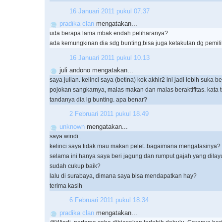
16 Januari 2011 pukul 07.37
pradika clan
mengatakan...
uda berapa lama mbak endah peliharanya?
ada kemungkinan dia sdg bunting,bisa juga ketakutan dg pemili
16 Januari 2011 pukul 10.13
juli andono mengatakan...
saya julian. kelinci saya (betina) kok akhir2 ini jadi lebih suka be
pojokan sangkarnya, malas makan dan malas beraktifitas. kata t
tandanya dia lg bunting. apa benar?
2 Februari 2011 pukul 18.49
unknown
mengatakan...
saya windi..
kelinci saya tidak mau makan pelet..bagaimana mengatasinya?
selama ini hanya saya beri jagung dan rumput gajah yang dilay
sudah cukup baik?
lalu di surabaya, dimana saya bisa mendapatkan hay?
terima kasih
6 Februari 2011 pukul 18.34
pradika clan
mengatakan...