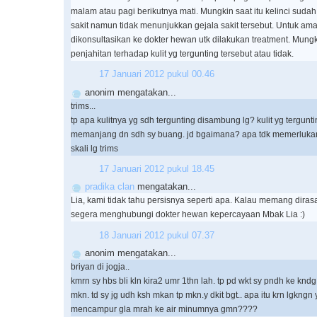
malam atau pagi berikutnya mati. Mungkin saat itu kelinci sud
sakit namun tidak menunjukkan gejala sakit tersebut. Untuk a
dikonsultasikan ke dokter hewan utk dilakukan treatment. Mungk
penjahitan terhadap kulit yg tergunting tersebut atau tidak.
17 Januari 2012 pukul 00.46
anonim mengatakan...
trims...
tp apa kulitnya yg sdh tergunting disambung lg? kulit yg terguntin
memanjang dn sdh sy buang. jd bgaimana? apa tdk memerlukan k
skali lg trims
17 Januari 2012 pukul 18.45
pradika clan
mengatakan...
Lia, kami tidak tahu persisnya seperti apa. Kalau memang diras
segera menghubungi dokter hewan kepercayaan Mbak Lia :)
18 Januari 2012 pukul 07.37
anonim mengatakan...
briyan di jogja..
kmrn sy hbs bli kln kira2 umr 1thn lah. tp pd wkt sy pndh ke knd
mkn. td sy jg udh ksh mkan tp mkn.y dkit bgt.. apa itu krn lgkngn 
mencampur gla mrah ke air minumnya gmn????