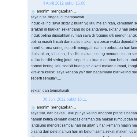
4 April 2012 pukul 16.08
anonim mengatakan...
saya nisa, tinggal di mempawah.
induk kelinci saya skitar 2 bulan yg lalu melahirkan, kemudian s
terakhir di biarkan sekandang dg pejantannya. skitar 3 hari se
induk betina dipisahkan rumah saya di fogging utk menghilangk
betina masih lincah dan nafsu makannya besar waktu dipindahk
hamil karena sering seperti menggali. namun beberapa hari ke
dipisahkan, si betina jd sedikit makan, sering menunduk dan se
ketika berdiri sering jatuh, seperti tak kuat menahan beban tub
normal kering, lalu sedikit buang air. dikasi makan rumput, kang
kira-kira kelinci saya kenapa ya? dan bagaimana biar kelinci sa
seperti semula?....
sekian dan terimakasih
30 Juni 2012 pukul 18.11
anonim mengatakan...
saya tika, dari bekasi.. aku punya kelinci anggora prancis bad
namun ketika kemarin dilepas ditaman dia makan rumput dan 
langsung mencret sampai hari ini udah 3 har, kemarin masih 
pisang dan pelet namun hari ini belum sama sekali makan. udah