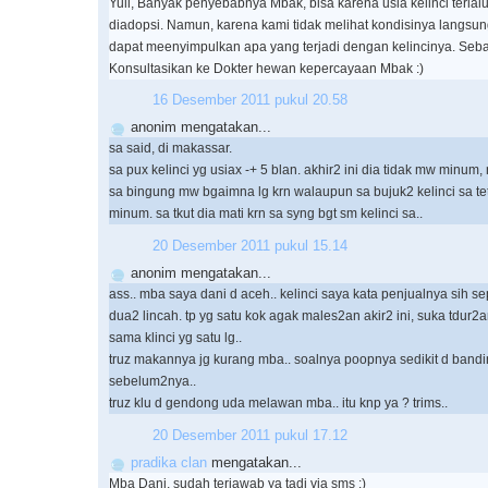
Yuli, Banyak penyebabnya Mbak, bisa karena usia kelinci terlal
diadopsi. Namun, karena kami tidak melihat kondisinya langsung
dapat meenyimpulkan apa yang terjadi dengan kelincinya. Seb
Konsultasikan ke Dokter hewan kepercayaan Mbak :)
16 Desember 2011 pukul 20.58
anonim mengatakan...
sa said, di makassar.
sa pux kelinci yg usiax -+ 5 blan. akhir2 ini dia tidak mw minum,
sa bingung mw bgaimna lg krn walaupun sa bujuk2 kelinci sa te
minum. sa tkut dia mati krn sa syng bgt sm kelinci sa..
20 Desember 2011 pukul 15.14
anonim mengatakan...
ass.. mba saya dani d aceh.. kelinci saya kata penjualnya sih s
dua2 lincah. tp yg satu kok agak males2an akir2 ini, suka tdur2
sama klinci yg satu lg..
truz makannya jg kurang mba.. soalnya poopnya sedikit d band
sebelum2nya..
truz klu d gendong uda melawan mba.. itu knp ya ? trims..
20 Desember 2011 pukul 17.12
pradika clan
mengatakan...
Mba Dani, sudah terjawab ya tadi via sms :)