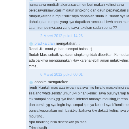
nama saya rendi,di jakarta,saya memberi makan kelinci saya
pelet,sayur(sawi/caisim,daun singkong,dan daun pepaya),dan se
rumput,karena rumput sulit saya dapatkan,smua itu sudah sya la
dahulu,,dan rumput yang sya dapatkan rumput di bwh phon mang
tajam rumputnya,apa yang saya lakukan sudah benar??
2 Maret 2012 pukul 14.26
pradika clan
mengatakan...
Rendi Jkt, maaf ya baru sempat balas.. :)
Sudah Mas, sebaiknya daun singkong tidak diberikan. Kemudia
ada baiknya menggunakan Hay karena lebih aman untuk kelinci
trims..
6 Maret 2012 pukul 00.01
anonim mengatakan...
rendi jkt,mksh mas atas jwbannya,sya mw tnya lg mas,kelinci sy
zealand white,sekitar umur 3-4 blnan,kelinci saya bulunya tiap ha
tdk sampai botak,yg sya liat di internet nmanya moulting,karena kl
dan bersih,yg sya ingin tnya,smpai kpn ya kelinci sya b'henti m
punya keponakan msh bayi,tkut bahaya klw dekat2 kelinci sya 
moulting..
Apa moulting bisa dihentikan ya mas..
Trima kasih..