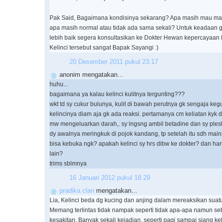
Pak Said, Bagaimana kondisinya sekarang? Apa masih mau m
apa masih normal atau tidak ada sama sekali? Untuk keadaan ge
lebih baik segera konsultasikan ke Dokter Hewan kepercayaan
Kelinci tersebut sangat Bapak Sayangi :)
20 Desember 2011 pukul 23.17
anonim mengatakan...
huhu...
bagaimana ya kalau kelinci kulitnya tergunting???
wkt td sy cukur bulunya, kulit di bawah perutnya gk sengaja kegu
kelincinya diam aja gk ada reaksi. pertamanya cm keliatan kyk d
mw mengeluarkan darah,. sy lngsng ambil betadine dan sy plest
dy awalnya meringkuk di pojok kandang, tp setelah itu sdh main2
bisa kebuka ngk? apakah kelinci sy hrs dibw ke dokter? dan har
lain?
trims sblmnya
16 Januari 2012 pukul 18.29
pradika clan
mengatakan...
Lia, Kelinci beda dg kucing dan anjing dalam mereaksikan suatu
Memang terlintas tidak nampak seperti tidak apa-apa namun se
kesakitan. Banyak sekali kejadian, seperti pagi sampai siang kel