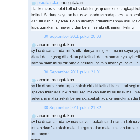
pradika clan
mengatakan...
Lia, komposisi pelet kelinci sudah lengkap untuk melengkapi ke
kelinci. Sedang sayuran harus waspada terhadap pestisida seh
dahulu dan dilayukan. Boleh dicampur diminumannya atau lgs 
lupa gunakan air matang dan bersih selalu utk minum kelinci
30 September 2011 pukul 20.03
anonim mengatakan...
sy Lia di samarinda. trim's utk infonya. mmg selama ini sayur yg 
dicuci dan lngsng diberikan pd kelinci. dan minumannya sy beri
karena sblm ini sy tdk prng diberitahu ttg minumannya. sekali lg 
30 September 2011 pukul 21.01
anonim mengatakan...
sy Lia di samarinda. tapi apakah ciri-ciri kelinci hamil dari segi
apakah tidak ada iri-ciri dari segi makan lain misal tidak mau m
sekarang malas sekali bergerak. apakah ada kemungkinan dia h
30 September 2011 pukul 21.32
anonim mengatakan...
sy Lia di samarinda. sy mau tanya, apakah tanda-tanda kelinci
melahirkan? apakah malas bergerak dan malas makan termasuk
tandanya?