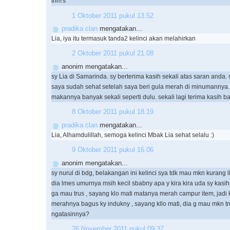
trim's
1 Oktober 2011 pukul 13.52
pradika clan
mengatakan...
Lia, iya itu termasuk tanda2 kelinci akan melahirkan
2 Oktober 2011 pukul 21.08
anonim mengatakan...
sy Lia di Samarinda. sy berterima kasih sekali atas saran anda. 
saya sudah sehat setelah saya beri gula merah di minumannya.
makannya banyak sekali seperti dulu. sekali lagi terima kasih b
8 Oktober 2011 pukul 18.19
pradika clan
mengatakan...
Lia, Alhamdulillah, semoga kelinci Mbak Lia sehat selalu :)
9 Oktober 2011 pukul 16.06
anonim mengatakan...
sy nurul di bdg, belakangan ini kelinci sya tdk mau mkn kurang l
dia lmes umurnya msih kecil sbabny apa y kira kira uda sy kasih
ga mau trus , sayang klo mati matanya merah campur item, jadi k
merahnya bagus ky indukny , sayang kllo mati, dia g mau mkn tr
ngatasinnya?
26 November 2011 pukul 09.37