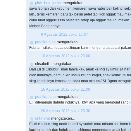
play_boy_junior
mengatakan...
saya febrian dari kebumen, kemaren saya habis beli kelinci sek
lah.. terus kemaren baru tak beliin pelet tapi kok nggak mau ma
coba buat nggerus tuh pelet tapi tetep aja nggak mau di makan..
Mohon Bantuannya..
9 Agustus 2012 pukul 17.07
pradika clan
mengatakan...
Febrian, silakan baca postingan kami mengenai adaptasi pakan 
10 Agustus 2012 pukul 23.06
elisabeth mengatakan...
Dari Eli di Cibubur : mau tanya kak, anak kelinci sy umur 14 hari
oleh induknya, namun krn induk kelinci kaget, anak kelinci itu te
skrg kondisinya lemas dan tidak mau minum ASI. Bgmn mengata
16 Agustus 2012 pukul 21.09
pradika clan
mengatakan...
Eli, ditenangin dahulu induknya.. btw, apa yang membuat sang 
20 Agustus 2012 pukul 23.36
unknown
mengatakan...
Eli di cibubur, skrg anak kelinci sy sudah mau minum asi. kmrn k
kucing masuk dan induk kaget shingga menendang anak kelinc