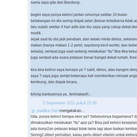
nama saya gita dari Bandung..
begini saya punya kelinci jantan umurnya sekitar 10 bulan
belakangan ini dia sering diajak jalan (keluar kota)karna tidak
lalu sudah sekitar 4 hari adik dan ibu saya yang cukup dekat d
mudik..
sejak saat itu dia jadi pendiam, dan selalu minta dielus, sekaran
makan (hanya makan 1-2 pelet, sepotong kecil wortel, dan beber
selada), sempat juga saat sedang melakukan "itu" tiba-tiba kelu
juga sempat ada suara petasan besar banget dekat rumah, feses
kira-kira kelinci saya kenapa ya ? sakit, stress, atau kangen de
saya ? saya juga sempt beberapa kali memberikan minyak angin 
kembung, dan diajak bicara..
tolong bantuannya ya.. terimakasih...
3 September 2011 pukul 22.45
pradika clan
mengatakan...
Gita, punya kelinci berapa ekor ya? Sebelumnya bagaimana? d
dimaksudkan melakukan "itu" apa ya? Bisa jadi kelinci kesepian
ada bunyi2an petasan tetapi tidak lama lagi akan baikan kembali
Sering2 diberi perhatian, kalau perlu diberi vitamin untuk kelincin