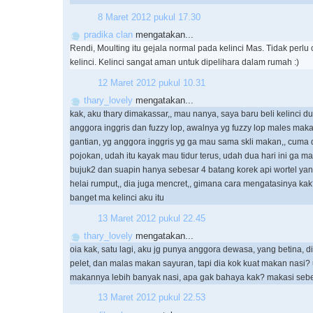
8 Maret 2012 pukul 17.30
pradika clan
mengatakan...
Rendi, Moulting itu gejala normal pada kelinci Mas. Tidak perl
kelinci. Kelinci sangat aman untuk dipelihara dalam rumah :)
12 Maret 2012 pukul 10.31
thary_lovely
mengatakan...
kak, aku thary dimakassar,, mau nanya, saya baru beli kelinci du
anggora inggris dan fuzzy lop, awalnya yg fuzzy lop males mak
gantian, yg anggora inggris yg ga mau sama skli makan,, cuma 
pojokan, udah itu kayak mau tidur terus, udah dua hari ini ga m
bujuk2 dan suapin hanya sebesar 4 batang korek api wortel ya
helai rumput,, dia juga mencret,, gimana cara mengatasinya ka
banget ma kelinci aku itu
13 Maret 2012 pukul 22.45
thary_lovely
mengatakan...
oia kak, satu lagi, aku jg punya anggora dewasa, yang betina,
pelet, dan malas makan sayuran, tapi dia kok kuat makan nasi?
makannya lebih banyak nasi, apa gak bahaya kak? makasi se
13 Maret 2012 pukul 22.53