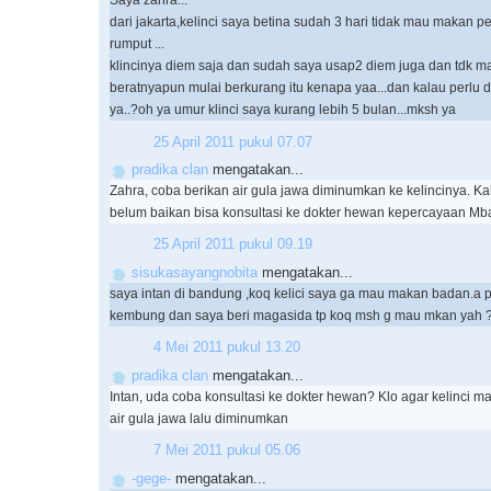
Saya zahra...
dari jakarta,kelinci saya betina sudah 3 hari tidak mau makan pe
rumput ...
klincinya diem saja dan sudah saya usap2 diem juga dan tdk 
beratnyapun mulai berkurang itu kenapa yaa...dan kalau perlu d
ya..?oh ya umur klinci saya kurang lebih 5 bulan...mksh ya
25 April 2011 pukul 07.07
pradika clan
mengatakan...
Zahra, coba berikan air gula jawa diminumkan ke kelincinya. K
belum baikan bisa konsultasi ke dokter hewan kepercayaan Mba
25 April 2011 pukul 09.19
sisukasayangnobita
mengatakan...
saya intan di bandung ,koq kelici saya ga mau makan badan.a pa
kembung dan saya beri magasida tp koq msh g mau mkan yah
4 Mei 2011 pukul 13.20
pradika clan
mengatakan...
Intan, uda coba konsultasi ke dokter hewan? Klo agar kelinci 
air gula jawa lalu diminumkan
7 Mei 2011 pukul 05.06
-gege-
mengatakan...