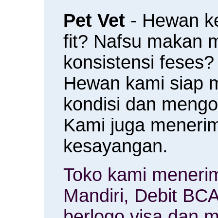
Pet Vet
- Hewan k
fit? Nafsu makan
konsistensi feses?
Hewan kami siap 
kondisi dan meng
Kami juga menerim
kesayangan.
Toko kami menerim
Mandiri, Debit BCA
berlogo visa dan m