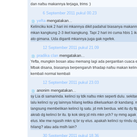
dan nafsu makannya terjaga, trims :)
6 September 2011 pukul 00.23
yefta
mengatakan...
Kelinciku kok 2 hari ini mkannya dikit padahal biasanya makann
mkan kangkung 2-3 iket kangkung. Tapi 2 hari ini cuma hbis 1 ika
ato gimana. Uda diganti mkannya juga gak ngefek.
12 September 2011 pukul 21.09
pradika clan
mengatakan...
Yefta, mungkin bosan atau memang lagi ada pergantian cuaca e
Mbak disana, biasanya berpengaruh trhadap nafsu makan kelinc
kembali normal kembali
12 September 2011 pukul 23.03
anonim mengatakan...
sy Lia di samarinda. kelinci sy tdk nafsu mkn seperti dulu. sekit
lalu kelinci sy yg lainnya hilang ketika dikeluarkan dr kandang.
langsung membelikan kelinci lg satu. jd mrk berdua. wkt itu dy t
akrab dg kelinci br itu. tp kok skrg jd mls mkn ych? sy mmg aga
elus. klw mw ngasih mkn sj br sy elus. apakah kelinci sy rindu 
hilang? atau ada mslh lain?
30 September 2011 pukul 18.36