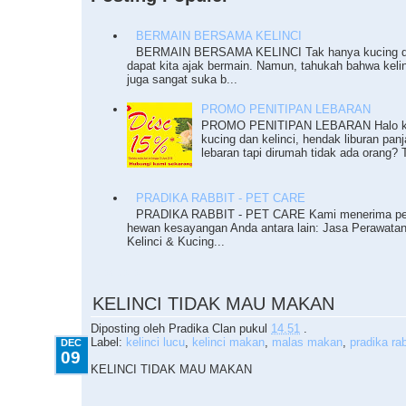
BERMAIN BERSAMA KELINCI
BERMAIN BERSAMA KELINCI Tak hanya kucing da
dapat kita ajak bermain. Namun, tahukah bahwa keli
juga sangat suka b...
PROMO PENITIPAN LEBARAN
PROMO PENITIPAN LEBARAN Halo ka
kucing dan kelinci, hendak liburan pan
lebaran tapi dirumah tidak ada orang? T
PRADIKA RABBIT - PET CARE
PRADIKA RABBIT - PET CARE Kami menerima pe
hewan kesayangan Anda antara lain: Jasa Perawata
Kelinci & Kucing...
12.09.2010
KELINCI TIDAK MAU MAKAN
Diposting oleh
Pradika Clan
pukul
14.51
.
Label:
kelinci lucu
,
kelinci makan
,
malas makan
,
pradika rab
DEC
09
KELINCI TIDAK MAU MAKAN