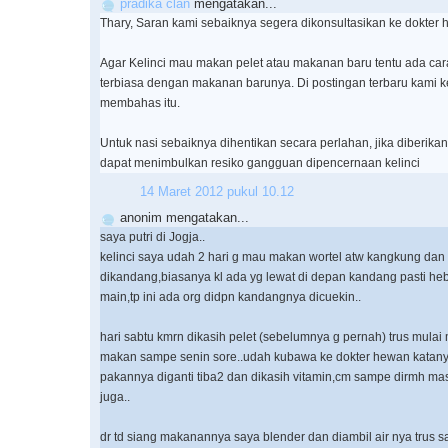
pradika clan
mengatakan...
Thary, Saran kami sebaiknya segera dikonsultasikan ke dokter 
Agar Kelinci mau makan pelet atau makanan baru tentu ada cara
terbiasa dengan makanan barunya. Di postingan terbaru kami k
membahas itu.
Untuk nasi sebaiknya dihentikan secara perlahan, jika diberika
dapat menimbulkan resiko gangguan dipencernaan kelinci
14 Maret 2012 pukul 10.12
anonim mengatakan...
saya putri di Jogja..
kelinci saya udah 2 hari g mau makan wortel atw kangkung dan 
dikandang,biasanya kl ada yg lewat di depan kandang pasti he
main,tp ini ada org didpn kandangnya dicuekin..
hari sabtu kmrn dikasih pelet (sebelumnya g pernah) trus mula
makan sampe senin sore..udah kubawa ke dokter hewan katany
pakannya diganti tiba2 dan dikasih vitamin,cm sampe dirmh m
juga..
dr td siang makanannya saya blender dan diambil air nya trus s