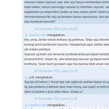
maunya makan sayuran saja. kalo sya hanya memberikan pelet, 
tidak makan, hanya menunggu sampai sy mberikan sayuran. se
bagaimana ya smpai klinci jantan sy mau makan pelet? pdahl s
mncmpurkannya ttp saja yg dmakan hanya sayurannya..dan ap
bsa membuat mencret?
14 Desember 2011 pukul 06.50
pradika clan
mengatakan...
Bey, yang Jantan belum terbiasa dg peletnya. Tetap saja diberi
kurangi porsi pemberian sayuran. Harapannya agar Jantan aka
utk makan peletnya.
Sayuran yg kotor dan tercemar pestisida tentunya dapat men
di perut kelinci. Selain itu, ada beberapa sayuran yg dapat mem
kembung. Saran kami gunakan saja Hay karena lebih aman dan h
14 Desember 2011 pukul 21.24
yuli mengatakan...
Sya bru bli kelinci 1 lincah bgt, nah ngliat dy sndrian kasian jd s
dy..pas pertama d ktemuin akur main breng..pas pagi2 ny kelinc
diem d pojokan n jd g nafsu mkan..it knpa y?
16 Desember 2011 pukul 11.32
pradika clan
mengatakan...