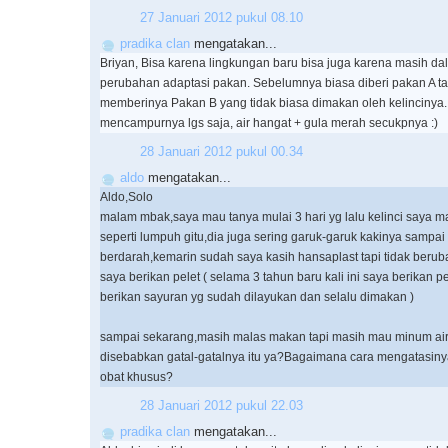
27 Januari 2012 pukul 08.10
pradika clan
mengatakan...
Briyan, Bisa karena lingkungan baru bisa juga karena masih da
perubahan adaptasi pakan. Sebelumnya biasa diberi pakan A t
memberinya Pakan B yang tidak biasa dimakan oleh kelincinya.
mencampurnya lgs saja, air hangat + gula merah secukpnya :)
28 Januari 2012 pukul 00.34
aldo
mengatakan...
Aldo,Solo
malam mbak,saya mau tanya mulai 3 hari yg lalu kelinci saya m
seperti lumpuh gitu,dia juga sering garuk-garuk kakinya sampai
berdarah,kemarin sudah saya kasih hansaplast tapi tidak beru
saya berikan pelet ( selama 3 tahun baru kali ini saya berikan p
berikan sayuran yg sudah dilayukan dan selalu dimakan )
sampai sekarang,masih malas makan tapi masih mau minum ai
disebabkan gatal-gatalnya itu ya?Bagaimana cara mengatasin
obat khusus?
28 Januari 2012 pukul 22.03
pradika clan
mengatakan...