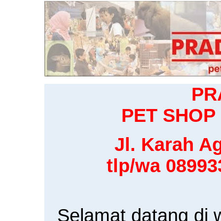
PR
PET SHOP 
Jl. Karah Ag
tlp/wa 0899
Selamat datang di 