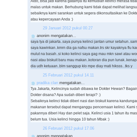
Aldo, bisa jadi karena gatalnya itu kemudian kelinci merasa ti
malas untuk makan. Berhubung kami tidak dapat melihat langsu
sebaiknya kami sarankan untuk segera dikonsultasikan ke Dokt
atau kepercayaan Anda :)
29 Januari 2012 pukul 00.27
anonim mengatakan...
saya tya di jakarta..saya punya kelinci jantan umur setahun..sam
saya kawinkan..kmrn dia ga nafsu makan.trs skr kayaknya flu 
mulut na basah..si koko kelinci saya gag mau mkn sawi atau wor
nasi atau biskuit baru mau makan..kotoran dia pun lunak..kenapa
dia udh ketuaan..blm sanggup klo mpe diay mati hiksss...tks y
25 Februari 2012 pukul 14.11
pradika clan
mengatakan...
Tya Jakarta, Kelincinya sudah dibawa ke Dokter Hewan? Baga
Dokter disana? Apa sudah diberi terapi? :)
Sebaiknya kelinci tidak diberi nasi dan biskuit karena kandung
makanan tersebut dapat menganggu pencernaan kelinci. Kami 
pakannya diberi Hay dan pelet saja. Kelinci usia 1 tahun itu ma
belum tua. Usia kelinci hingga 10 tahun Mbak :)
26 Februari 2012 pukul 17.06
anonim mengatakan...