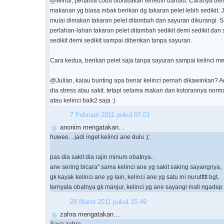
@Windi, pertama coba dibiasakan terlebih dahulu. Caranya beri 
makanan yg biasa mbak berikan dg takaran pelet lebih sedikit. 
mulai dimakan takaran pelet ditambah dan sayuran dikurangi. Se
perlahan-lahan takaran pelet ditambah sedikit demi sedikit dan
sedikit demi sedikit sampai diberikan tanpa sayuran.
Cara kedua, berikan pelet saja tanpa sayuran sampai kelinci 
@Julian, kalau bunting apa benar kelinci pernah dikawinkan?
dia stress atau sakit. tetapi selama makan dan kotorannya norm
atau kelinci baik2 saja :)
7 Februari 2011 pukul 07.01
anonim mengatakan...
huwee... jadi inget kelinci ane dulu ;(
pas dia sakit dia rajin minum obatnya..
ane sering bicara'' sama kelinci ane yg sakit saking sayangnya,
gk kayak kelinci ane yg lain, kelinci ane yg satu ini nuruttttt bgt,
ternyata obatnya gk manjur, kelinci yg ane sayangi mati ngadep
29 Maret 2011 pukul 15.49
zahra mengatakan...