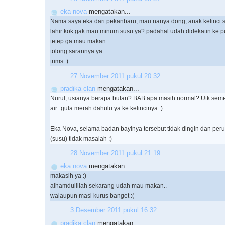
eka nova
mengatakan...
Nama saya eka dari pekanbaru, mau nanya dong, anak kelinci 
lahir kok gak mau minum susu ya? padahal udah didekatin ke pu
tetep ga mau makan..
tolong sarannya ya.
trims :)
27 November 2011 pukul 20.32
pradika clan
mengatakan...
Nurul, usianya berapa bulan? BAB apa masih normal? Utk seme
air+gula merah dahulu ya ke kelincinya :)
Eka Nova, selama badan bayinya tersebut tidak dingin dan perutn
(susu) tidak masalah :)
28 November 2011 pukul 21.19
eka nova
mengatakan...
makasih ya :)
alhamdulillah sekarang udah mau makan..
walaupun masi kurus banget :(
3 Desember 2011 pukul 16.32
pradika clan
mengatakan...