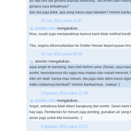
sih tapi blm tau gimana pupnya sekarang.. dia lemes dan maun
gimana cara terbaiknya?
dan dia juga pilek, apa yang harus saya lakukan? mohon bantua
10 Juli 2012 pukul 11.47
pradika clan
mengatakan...
Nisa, susah juga menjawabnya karena kami tidak melihat kondis
Tika, segera dikonsultasikan ke Dokter Hewan kepercayaan And
24 Juli 2012 pukul 04.59
anonim mengatakan...
saya angel dr bandung, baru beli kelinci umur 2bulan, saya ka
wortel. keesokannya dia ngga mau makan dan malah mencret. ha
mkn sm skali. hanya mau minum. dia juga slalu diem.harus digi
nafsu makannya kembali? mohon bantuannya.. makasi :)
3 Agustus 2012 pukul 21.56
pradika clan
mengatakan...
Angel, sebaiknya tidak diberi kangkung dan wortel. Saran kami 
hay saja. Pemberian Air minum juga penting, gunakan air yang 
aman juga untuk kita konsumsi. :)
4 Agustus 2012 pukul 23.57