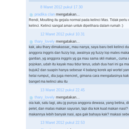
8 Maret 2012 pukul 17.30
pradika clan
mengatakan...
Rendi, Moulting itu gejala normal pada kelinci Mas. Tidak perl
kelinci. Kelinci sangat aman untuk dipelihara dalam rumah :)
12 Maret 2012 pukul 10.31
thary_lovely
mengatakan...
kak, aku thary dimakassar,, mau nanya, saya baru beli kelinci du
anggora inggris dan fuzzy lop, awalnya yg fuzzy lop males mak
gantian, yg anggora inggris yg ga mau sama skli makan,, cuma 
pojokan, udah itu kayak mau tidur terus, udah dua hari ini ga m
bujuk2 dan suapin hanya sebesar 4 batang korek api wortel ya
helai rumput,, dia juga mencret,, gimana cara mengatasinya ka
banget ma kelinci aku itu
13 Maret 2012 pukul 22.45
thary_lovely
mengatakan...
oia kak, satu lagi, aku jg punya anggora dewasa, yang betina,
pelet, dan malas makan sayuran, tapi dia kok kuat makan nasi?
makannya lebih banyak nasi, apa gak bahaya kak? makasi se
13 Maret 2012 pukul 22.53