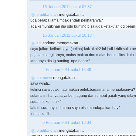
16 Januari 2011 pukul 07.37
pradika clan
mengatakan...
uda berapa lama mbak endah peliharanya?
ada kemungkinan dia sdg bunting,bisa juga ketakutan dg pemili
16 Januari 2011 pukul 10.13
juli andono mengatakan...
saya julian. kelinci saya (betina) kok akhir2 ini jadi lebih suka be
pojokan sangkarnya, malas makan dan malas beraktifitas. kata t
tandanya dia lg bunting. apa benar?
2 Februari 2011 pukul 18.49
unknown
mengatakan...
saya windi..
kelinci saya tidak mau makan pelet..bagaimana mengatasinya?
selama ini hanya saya beri jagung dan rumput gajah yang dilay
sudah cukup baik?
lalu di surabaya, dimana saya bisa mendapatkan hay?
terima kasih
6 Februari 2011 pukul 18.34
pradika clan
mengatakan...