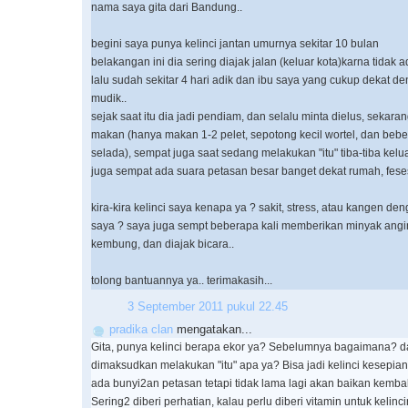
nama saya gita dari Bandung..
begini saya punya kelinci jantan umurnya sekitar 10 bulan
belakangan ini dia sering diajak jalan (keluar kota)karna tidak
lalu sudah sekitar 4 hari adik dan ibu saya yang cukup dekat d
mudik..
sejak saat itu dia jadi pendiam, dan selalu minta dielus, sekaran
makan (hanya makan 1-2 pelet, sepotong kecil wortel, dan beber
selada), sempat juga saat sedang melakukan "itu" tiba-tiba kelu
juga sempat ada suara petasan besar banget dekat rumah, feses
kira-kira kelinci saya kenapa ya ? sakit, stress, atau kangen de
saya ? saya juga sempt beberapa kali memberikan minyak angin 
kembung, dan diajak bicara..
tolong bantuannya ya.. terimakasih...
3 September 2011 pukul 22.45
pradika clan
mengatakan...
Gita, punya kelinci berapa ekor ya? Sebelumnya bagaimana? d
dimaksudkan melakukan "itu" apa ya? Bisa jadi kelinci kesepian
ada bunyi2an petasan tetapi tidak lama lagi akan baikan kembali
Sering2 diberi perhatian, kalau perlu diberi vitamin untuk kelincin