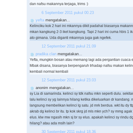
dan nafsu makannya terjaga, trims :)
6 September 2011 pukul 00.23
yefta
mengatakan...
Kelinciku kok 2 hari ini mkannya dikit padahal biasanya makann
mkan kangkung 2-3 iket kangkung. Tapi 2 hari ini cuma hbis 1 ika
ato gimana. Uda diganti mkannya juga gak ngefek.
12 September 2011 pukul 21.09
pradika clan
mengatakan...
Yefta, mungkin bosan atau memang lagi ada pergantian cuaca e
Mbak disana, biasanya berpengaruh trhadap nafsu makan kelinc
kembali normal kembali
12 September 2011 pukul 23.03
anonim mengatakan...
sy Lia di samarinda. kelinci sy tdk nafsu mkn seperti dulu. sekit
lalu kelinci sy yg lainnya hilang ketika dikeluarkan dr kandang.
langsung membelikan kelinci lg satu. jd mrk berdua. wkt itu dy t
akrab dg kelinci br itu. tp kok skrg jd mls mkn ych? sy mmg aga
elus. klw mw ngasih mkn sj br sy elus. apakah kelinci sy rindu 
hilang? atau ada mslh lain?
30 September 2011 pukul 18.36