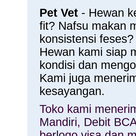
Pet Vet
- Hewan k
fit? Nafsu makan
konsistensi feses?
Hewan kami siap 
kondisi dan meng
Kami juga menerim
kesayangan.
Toko kami menerim
Mandiri, Debit BCA
berlogo visa dan m