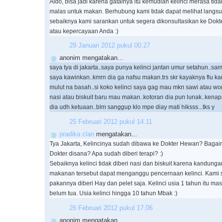
Aldo, bisa jadi karena gatalnya itu kemudian kelinci merasa ti
malas untuk makan. Berhubung kami tidak dapat melihat langsu
sebaiknya kami sarankan untuk segera dikonsultasikan ke Dokt
atau kepercayaan Anda :)
29 Januari 2012 pukul 00.27
anonim mengatakan...
saya tya di jakarta..saya punya kelinci jantan umur setahun..sam
saya kawinkan..kmrn dia ga nafsu makan.trs skr kayaknya flu 
mulut na basah..si koko kelinci saya gag mau mkn sawi atau wor
nasi atau biskuit baru mau makan..kotoran dia pun lunak..kenapa
dia udh ketuaan..blm sanggup klo mpe diay mati hiksss...tks y
25 Februari 2012 pukul 14.11
pradika clan
mengatakan...
Tya Jakarta, Kelincinya sudah dibawa ke Dokter Hewan? Baga
Dokter disana? Apa sudah diberi terapi? :)
Sebaiknya kelinci tidak diberi nasi dan biskuit karena kandung
makanan tersebut dapat menganggu pencernaan kelinci. Kami 
pakannya diberi Hay dan pelet saja. Kelinci usia 1 tahun itu ma
belum tua. Usia kelinci hingga 10 tahun Mbak :)
26 Februari 2012 pukul 17.06
anonim mengatakan...