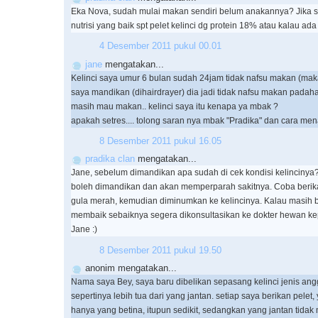
Eka Nova, sudah mulai makan sendiri belum anakannya? Jika s
nutrisi yang baik spt pelet kelinci dg protein 18% atau kalau ada 
4 Desember 2011 pukul 00.01
jane
mengatakan...
Kelinci saya umur 6 bulan sudah 24jam tidak nafsu makan (makan
saya mandikan (dihairdrayer) dia jadi tidak nafsu makan padah
masih mau makan.. kelinci saya itu kenapa ya mbak ?
apakah setres.... tolong saran nya mbak "Pradika" dan cara me
8 Desember 2011 pukul 16.05
pradika clan
mengatakan...
Jane, sebelum dimandikan apa sudah di cek kondisi kelincinya? K
boleh dimandikan dan akan memperparah sakitnya. Coba berika
gula merah, kemudian diminumkan ke kelincinya. Kalau masih 
membaik sebaiknya segera dikonsultasikan ke dokter hewan k
Jane :)
8 Desember 2011 pukul 19.50
anonim mengatakan...
Nama saya Bey, saya baru dibelikan sepasang kelinci jenis ang
sepertinya lebih tua dari yang jantan. setiap saya berikan pele
hanya yang betina, itupun sedikit, sedangkan yang jantan tida