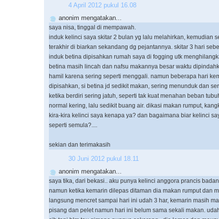
4 April 2012 pukul 16.08
anonim mengatakan...
saya nisa, tinggal di mempawah.
induk kelinci saya skitar 2 bulan yg lalu melahirkan, kemudian s
terakhir di biarkan sekandang dg pejantannya. skitar 3 hari se
induk betina dipisahkan rumah saya di fogging utk menghilangk
betina masih lincah dan nafsu makannya besar waktu dipindahk
hamil karena sering seperti menggali. namun beberapa hari ke
dipisahkan, si betina jd sedikit makan, sering menunduk dan se
ketika berdiri sering jatuh, seperti tak kuat menahan beban tub
normal kering, lalu sedikit buang air. dikasi makan rumput, kang
kira-kira kelinci saya kenapa ya? dan bagaimana biar kelinci sa
seperti semula?....
sekian dan terimakasih
30 Juni 2012 pukul 18.11
anonim mengatakan...
saya tika, dari bekasi.. aku punya kelinci anggora prancis bad
namun ketika kemarin dilepas ditaman dia makan rumput dan 
langsung mencret sampai hari ini udah 3 har, kemarin masih 
pisang dan pelet namun hari ini belum sama sekali makan. udah