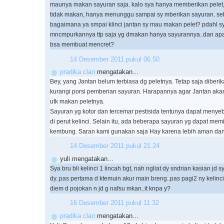
maunya makan sayuran saja. kalo sya hanya memberikan pelet, 
tidak makan, hanya menunggu sampai sy mberikan sayuran. se
bagaimana ya smpai klinci jantan sy mau makan pelet? pdahl s
mncmpurkannya ttp saja yg dmakan hanya sayurannya..dan ap
bsa membuat mencret?
14 Desember 2011 pukul 06.50
pradika clan
mengatakan...
Bey, yang Jantan belum terbiasa dg peletnya. Tetap saja diberi
kurangi porsi pemberian sayuran. Harapannya agar Jantan aka
utk makan peletnya.
Sayuran yg kotor dan tercemar pestisida tentunya dapat men
di perut kelinci. Selain itu, ada beberapa sayuran yg dapat mem
kembung. Saran kami gunakan saja Hay karena lebih aman dan h
14 Desember 2011 pukul 21.24
yuli mengatakan...
Sya bru bli kelinci 1 lincah bgt, nah ngliat dy sndrian kasian jd s
dy..pas pertama d ktemuin akur main breng..pas pagi2 ny kelinc
diem d pojokan n jd g nafsu mkan..it knpa y?
16 Desember 2011 pukul 11.32
pradika clan
mengatakan...