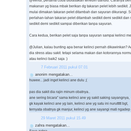
@Windi, pertama coba dibiasakan terlebih dahulu. Caranya beri 
makanan yg biasa mbak berikan dg takaran pelet lebih sedikit. 
mulai dimakan takaran pelet ditambah dan sayuran dikurangi. Se
perlahan-lahan takaran pelet ditambah sedikit demi sedikit dan
sedikit demi sedikit sampai diberikan tanpa sayuran.
Cara kedua, berikan pelet saja tanpa sayuran sampai kelinci 
@Julian, kalau bunting apa benar kelinci pernah dikawinkan?
dia stress atau sakit. tetapi selama makan dan kotorannya norm
atau kelinci baik2 saja :)
7 Februari 2011 pukul 07.01
anonim mengatakan...
huwee... jadi inget kelinci ane dulu ;(
pas dia sakit dia rajin minum obatnya..
ane sering bicara'' sama kelinci ane yg sakit saking sayangnya,
gk kayak kelinci ane yg lain, kelinci ane yg satu ini nuruttttt bgt,
ternyata obatnya gk manjur, kelinci yg ane sayangi mati ngadep
29 Maret 2011 pukul 15.49
zahra mengatakan...