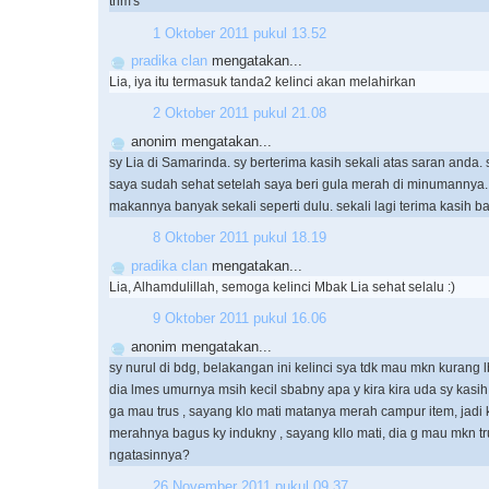
trim's
1 Oktober 2011 pukul 13.52
pradika clan
mengatakan...
Lia, iya itu termasuk tanda2 kelinci akan melahirkan
2 Oktober 2011 pukul 21.08
anonim mengatakan...
sy Lia di Samarinda. sy berterima kasih sekali atas saran anda. 
saya sudah sehat setelah saya beri gula merah di minumannya.
makannya banyak sekali seperti dulu. sekali lagi terima kasih b
8 Oktober 2011 pukul 18.19
pradika clan
mengatakan...
Lia, Alhamdulillah, semoga kelinci Mbak Lia sehat selalu :)
9 Oktober 2011 pukul 16.06
anonim mengatakan...
sy nurul di bdg, belakangan ini kelinci sya tdk mau mkn kurang l
dia lmes umurnya msih kecil sbabny apa y kira kira uda sy kasih
ga mau trus , sayang klo mati matanya merah campur item, jadi k
merahnya bagus ky indukny , sayang kllo mati, dia g mau mkn tr
ngatasinnya?
26 November 2011 pukul 09.37