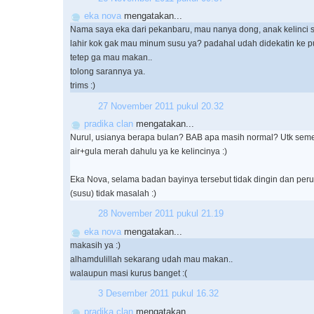
eka nova
mengatakan...
Nama saya eka dari pekanbaru, mau nanya dong, anak kelinci 
lahir kok gak mau minum susu ya? padahal udah didekatin ke pu
tetep ga mau makan..
tolong sarannya ya.
trims :)
27 November 2011 pukul 20.32
pradika clan
mengatakan...
Nurul, usianya berapa bulan? BAB apa masih normal? Utk seme
air+gula merah dahulu ya ke kelincinya :)
Eka Nova, selama badan bayinya tersebut tidak dingin dan perutn
(susu) tidak masalah :)
28 November 2011 pukul 21.19
eka nova
mengatakan...
makasih ya :)
alhamdulillah sekarang udah mau makan..
walaupun masi kurus banget :(
3 Desember 2011 pukul 16.32
pradika clan
mengatakan...