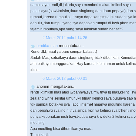
nama saya rendi,di jakarta,saya memberi makan kelinci saya
pelet,sayur(sawi/caisim,daun singkong,dan daun pepaya),dan se
rumput,karena rumput sulit saya dapatkan,smua itu sudah sya la
dahulu,,dan rumput yang sya dapatkan rumput di bwh phon mang
tajam rumputnya,apa yang saya lakukan sudah benar??
2 Maret 2012 pukul 14.26
pradika clan
mengatakan...
Rendi Jkt, maaf ya baru sempat balas.. :)
Sudah Mas, sebaiknya daun singkong tidak diberikan. Kemudia
ada baiknya menggunakan Hay karena lebih aman untuk kelinci
trims..
6 Maret 2012 pukul 00.01
anonim mengatakan...
rendi jkt,mksh mas atas jwbannya,sya mw tnya lg mas,kelinci sy
zealand white,sekitar umur 3-4 blnan,kelinci saya bulunya tiap ha
tdk sampai botak,yg sya liat di internet nmanya moulting,karena kl
dan bersih,yg sya ingin tnya,smpai kpn ya kelinci sya b'henti m
punya keponakan msh bayi,tkut bahaya klw dekat2 kelinci sya 
moulting..
Apa moulting bisa dihentikan ya mas..
Trima kasih..