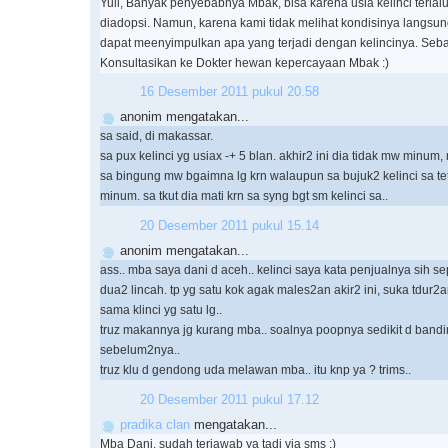
Yuli, Banyak penyebabnya Mbak, bisa karena usia kelinci terlal
diadopsi. Namun, karena kami tidak melihat kondisinya langsung
dapat meenyimpulkan apa yang terjadi dengan kelincinya. Seb
Konsultasikan ke Dokter hewan kepercayaan Mbak :)
16 Desember 2011 pukul 20.58
anonim mengatakan...
sa said, di makassar.
sa pux kelinci yg usiax -+ 5 blan. akhir2 ini dia tidak mw minum,
sa bingung mw bgaimna lg krn walaupun sa bujuk2 kelinci sa te
minum. sa tkut dia mati krn sa syng bgt sm kelinci sa..
20 Desember 2011 pukul 15.14
anonim mengatakan...
ass.. mba saya dani d aceh.. kelinci saya kata penjualnya sih s
dua2 lincah. tp yg satu kok agak males2an akir2 ini, suka tdur2
sama klinci yg satu lg..
truz makannya jg kurang mba.. soalnya poopnya sedikit d band
sebelum2nya..
truz klu d gendong uda melawan mba.. itu knp ya ? trims..
20 Desember 2011 pukul 17.12
pradika clan
mengatakan...
Mba Dani, sudah terjawab ya tadi via sms :)