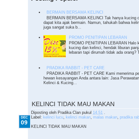
BERMAIN BERSAMA KELINCI
BERMAIN BERSAMA KELINCI Tak hanya kucing da
dapat kita ajak bermain. Namun, tahukah bahwa keli
juga sangat suka b...
PROMO PENITIPAN LEBARAN
PROMO PENITIPAN LEBARAN Halo ka
kucing dan kelinci, hendak liburan pan
lebaran tapi dirumah tidak ada orang? T
PRADIKA RABBIT - PET CARE
PRADIKA RABBIT - PET CARE Kami menerima pe
hewan kesayangan Anda antara lain: Jasa Perawata
Kelinci & Kucing...
12.09.2010
KELINCI TIDAK MAU MAKAN
Diposting oleh
Pradika Clan
pukul
14.51
.
Label:
kelinci lucu
,
kelinci makan
,
malas makan
,
pradika rab
DEC
09
KELINCI TIDAK MAU MAKAN