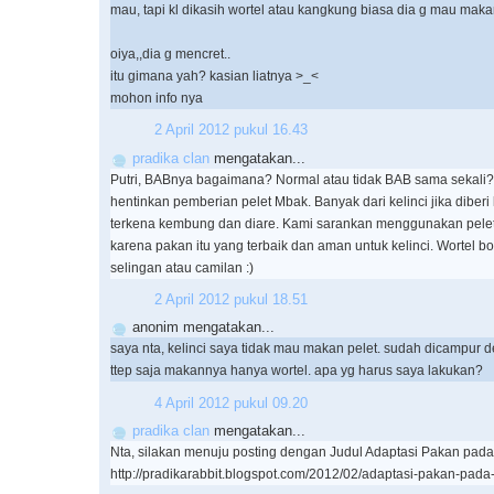
mau, tapi kl dikasih wortel atau kangkung biasa dia g mau maka
oiya,,dia g mencret..
itu gimana yah? kasian liatnya >_<
mohon info nya
2 April 2012 pukul 16.43
pradika clan
mengatakan...
Putri, BABnya bagaimana? Normal atau tidak BAB sama sekali
hentinkan pemberian pelet Mbak. Banyak dari kelinci jika diber
terkena kembung dan diare. Kami sarankan menggunakan pelet
karena pakan itu yang terbaik dan aman untuk kelinci. Wortel b
selingan atau camilan :)
2 April 2012 pukul 18.51
anonim mengatakan...
saya nta, kelinci saya tidak mau makan pelet. sudah dicampur d
ttep saja makannya hanya wortel. apa yg harus saya lakukan?
4 April 2012 pukul 09.20
pradika clan
mengatakan...
Nta, silakan menuju posting dengan Judul Adaptasi Pakan pada K
http://pradikarabbit.blogspot.com/2012/02/adaptasi-pakan-pada-