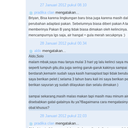
27 Januari 2012 pukul 08.10
pradika clan
mengatakan...
Briyan, Bisa karena lingkungan baru bisa juga karena masih da
perubahan adaptasi pakan. Sebelumnya biasa diberi pakan A t
memberinya Pakan B yang tidak biasa dimakan oleh kelincinya.
mencampurnya lgs saja, air hangat + gula merah secukpnya :)
28 Januari 2012 pukul 00.34
aldo
mengatakan...
Aldo,Solo
malam mbak,saya mau tanya mulai 3 hari yg lalu kelinci saya m
seperti lumpuh gitu,dia juga sering garuk-garuk kakinya sampai
berdarah,kemarin sudah saya kasih hansaplast tapi tidak beru
saya berikan pelet ( selama 3 tahun baru kali ini saya berikan p
berikan sayuran yg sudah dilayukan dan selalu dimakan )
sampai sekarang,masih malas makan tapi masih mau minum ai
disebabkan gatal-gatalnya itu ya?Bagaimana cara mengatasin
obat khusus?
28 Januari 2012 pukul 22.03
pradika clan
mengatakan...