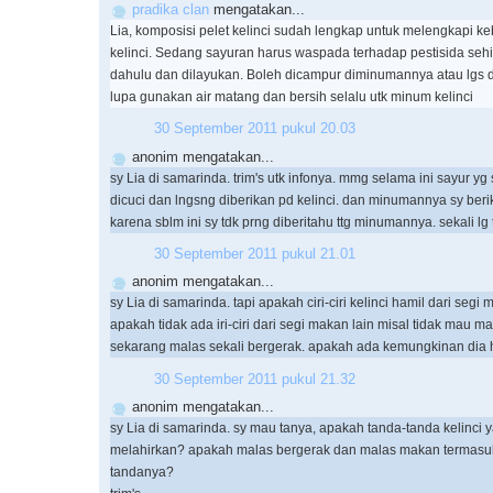
pradika clan
mengatakan...
Lia, komposisi pelet kelinci sudah lengkap untuk melengkapi ke
kelinci. Sedang sayuran harus waspada terhadap pestisida seh
dahulu dan dilayukan. Boleh dicampur diminumannya atau lgs 
lupa gunakan air matang dan bersih selalu utk minum kelinci
30 September 2011 pukul 20.03
anonim mengatakan...
sy Lia di samarinda. trim's utk infonya. mmg selama ini sayur yg 
dicuci dan lngsng diberikan pd kelinci. dan minumannya sy beri
karena sblm ini sy tdk prng diberitahu ttg minumannya. sekali lg 
30 September 2011 pukul 21.01
anonim mengatakan...
sy Lia di samarinda. tapi apakah ciri-ciri kelinci hamil dari segi
apakah tidak ada iri-ciri dari segi makan lain misal tidak mau m
sekarang malas sekali bergerak. apakah ada kemungkinan dia h
30 September 2011 pukul 21.32
anonim mengatakan...
sy Lia di samarinda. sy mau tanya, apakah tanda-tanda kelinci
melahirkan? apakah malas bergerak dan malas makan termasuk
tandanya?