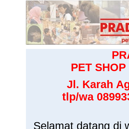
PR
PET SHOP 
Jl. Karah Ag
tlp/wa 0899
Selamat datang di 