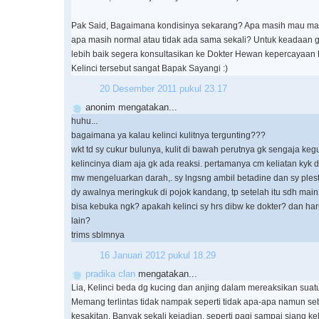
Pak Said, Bagaimana kondisinya sekarang? Apa masih mau m
apa masih normal atau tidak ada sama sekali? Untuk keadaan ge
lebih baik segera konsultasikan ke Dokter Hewan kepercayaan
Kelinci tersebut sangat Bapak Sayangi :)
20 Desember 2011 pukul 23.17
anonim mengatakan...
huhu...
bagaimana ya kalau kelinci kulitnya tergunting???
wkt td sy cukur bulunya, kulit di bawah perutnya gk sengaja kegu
kelincinya diam aja gk ada reaksi. pertamanya cm keliatan kyk d
mw mengeluarkan darah,. sy lngsng ambil betadine dan sy plest
dy awalnya meringkuk di pojok kandang, tp setelah itu sdh main2
bisa kebuka ngk? apakah kelinci sy hrs dibw ke dokter? dan har
lain?
trims sblmnya
16 Januari 2012 pukul 18.29
pradika clan
mengatakan...
Lia, Kelinci beda dg kucing dan anjing dalam mereaksikan suatu
Memang terlintas tidak nampak seperti tidak apa-apa namun se
kesakitan. Banyak sekali kejadian, seperti pagi sampai siang kel