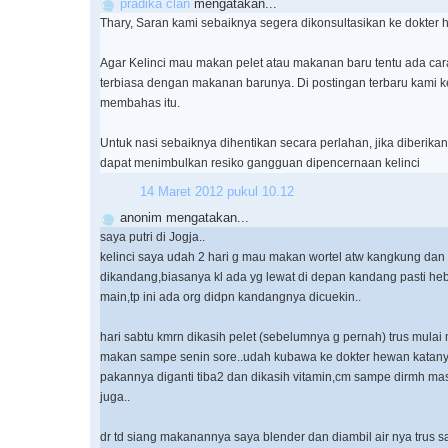
pradika clan
mengatakan...
Thary, Saran kami sebaiknya segera dikonsultasikan ke dokter 
Agar Kelinci mau makan pelet atau makanan baru tentu ada cara
terbiasa dengan makanan barunya. Di postingan terbaru kami k
membahas itu.
Untuk nasi sebaiknya dihentikan secara perlahan, jika diberika
dapat menimbulkan resiko gangguan dipencernaan kelinci
14 Maret 2012 pukul 10.12
anonim mengatakan...
saya putri di Jogja..
kelinci saya udah 2 hari g mau makan wortel atw kangkung dan 
dikandang,biasanya kl ada yg lewat di depan kandang pasti he
main,tp ini ada org didpn kandangnya dicuekin..
hari sabtu kmrn dikasih pelet (sebelumnya g pernah) trus mula
makan sampe senin sore..udah kubawa ke dokter hewan katany
pakannya diganti tiba2 dan dikasih vitamin,cm sampe dirmh m
juga..
dr td siang makanannya saya blender dan diambil air nya trus s