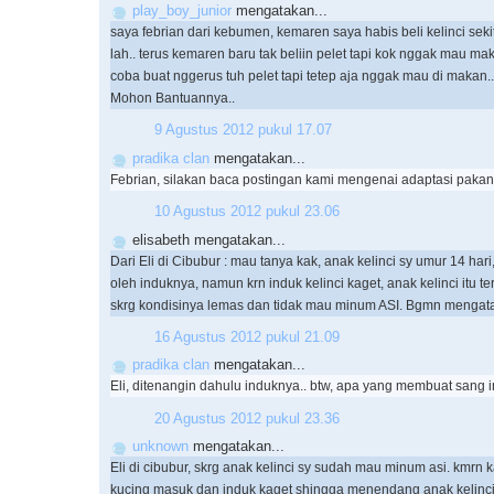
play_boy_junior
mengatakan...
saya febrian dari kebumen, kemaren saya habis beli kelinci sek
lah.. terus kemaren baru tak beliin pelet tapi kok nggak mau ma
coba buat nggerus tuh pelet tapi tetep aja nggak mau di makan..
Mohon Bantuannya..
9 Agustus 2012 pukul 17.07
pradika clan
mengatakan...
Febrian, silakan baca postingan kami mengenai adaptasi pakan 
10 Agustus 2012 pukul 23.06
elisabeth mengatakan...
Dari Eli di Cibubur : mau tanya kak, anak kelinci sy umur 14 hari
oleh induknya, namun krn induk kelinci kaget, anak kelinci itu te
skrg kondisinya lemas dan tidak mau minum ASI. Bgmn mengata
16 Agustus 2012 pukul 21.09
pradika clan
mengatakan...
Eli, ditenangin dahulu induknya.. btw, apa yang membuat sang 
20 Agustus 2012 pukul 23.36
unknown
mengatakan...
Eli di cibubur, skrg anak kelinci sy sudah mau minum asi. kmrn k
kucing masuk dan induk kaget shingga menendang anak kelinc