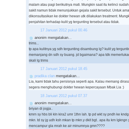
malam atau pagi berikutnya mati. Mungkin saat itu kelinci sud
sakit namun tidak menunjukkan gejala sakit tersebut. Untuk a
dikonsultasikan ke dokter hewan utk dilakukan treatment. Mungk
penjahitan terhadap kulit yg tergunting tersebut atau tidak.
17 Januari 2012 pukul 00.46
anonim mengatakan...
trims...
tp apa kulitnya yg sdh tergunting disambung lg? kulit yg terguntin
memanjang dn sdh sy buang. jd bgaimana? apa tdk memerlukan k
skali lg trims
17 Januari 2012 pukul 18.45
pradika clan
mengatakan...
Lia, kami tidak tahu persisnya seperti apa. Kalau memang diras
segera menghubungi dokter hewan kepercayaan Mbak Lia :)
18 Januari 2012 pukul 07.37
anonim mengatakan...
briyan di jogja..
kmrn sy hbs bli kln kira2 umr 1thn lah. tp pd wkt sy pndh ke knd
mkn. td sy jg udh ksh mkan tp mkn.y dkit bgt.. apa itu krn lgkngn 
mencampur gla mrah ke air minumnya gmn????