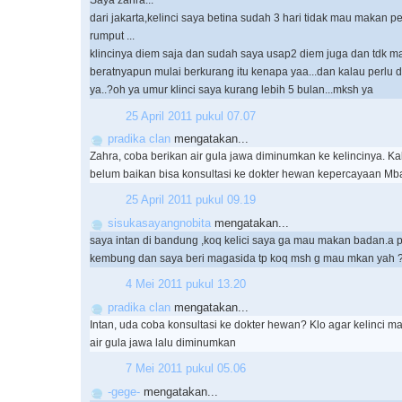
Saya zahra...
dari jakarta,kelinci saya betina sudah 3 hari tidak mau makan pe
rumput ...
klincinya diem saja dan sudah saya usap2 diem juga dan tdk 
beratnyapun mulai berkurang itu kenapa yaa...dan kalau perlu d
ya..?oh ya umur klinci saya kurang lebih 5 bulan...mksh ya
25 April 2011 pukul 07.07
pradika clan
mengatakan...
Zahra, coba berikan air gula jawa diminumkan ke kelincinya. K
belum baikan bisa konsultasi ke dokter hewan kepercayaan Mba
25 April 2011 pukul 09.19
sisukasayangnobita
mengatakan...
saya intan di bandung ,koq kelici saya ga mau makan badan.a pa
kembung dan saya beri magasida tp koq msh g mau mkan yah
4 Mei 2011 pukul 13.20
pradika clan
mengatakan...
Intan, uda coba konsultasi ke dokter hewan? Klo agar kelinci 
air gula jawa lalu diminumkan
7 Mei 2011 pukul 05.06
-gege-
mengatakan...