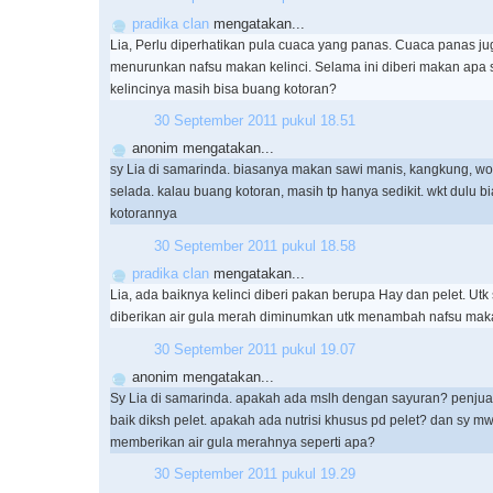
pradika clan
mengatakan...
Lia, Perlu diperhatikan pula cuaca yang panas. Cuaca panas ju
menurunkan nafsu makan kelinci. Selama ini diberi makan apa 
kelincinya masih bisa buang kotoran?
30 September 2011 pukul 18.51
anonim mengatakan...
sy Lia di samarinda. biasanya makan sawi manis, kangkung, wor
selada. kalau buang kotoran, masih tp hanya sedikit. wkt dulu b
kotorannya
30 September 2011 pukul 18.58
pradika clan
mengatakan...
Lia, ada baiknya kelinci diberi pakan berupa Hay dan pelet. Ut
diberikan air gula merah diminumkan utk menambah nafsu mak
30 September 2011 pukul 19.07
anonim mengatakan...
Sy Lia di samarinda. apakah ada mslh dengan sayuran? penjual k
baik diksh pelet. apakah ada nutrisi khusus pd pelet? dan sy mw
memberikan air gula merahnya seperti apa?
30 September 2011 pukul 19.29