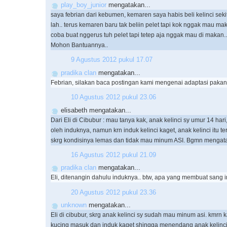
play_boy_junior
mengatakan...
saya febrian dari kebumen, kemaren saya habis beli kelinci sek
lah.. terus kemaren baru tak beliin pelet tapi kok nggak mau ma
coba buat nggerus tuh pelet tapi tetep aja nggak mau di makan..
Mohon Bantuannya..
9 Agustus 2012 pukul 17.07
pradika clan
mengatakan...
Febrian, silakan baca postingan kami mengenai adaptasi pakan 
10 Agustus 2012 pukul 23.06
elisabeth mengatakan...
Dari Eli di Cibubur : mau tanya kak, anak kelinci sy umur 14 hari
oleh induknya, namun krn induk kelinci kaget, anak kelinci itu te
skrg kondisinya lemas dan tidak mau minum ASI. Bgmn mengata
16 Agustus 2012 pukul 21.09
pradika clan
mengatakan...
Eli, ditenangin dahulu induknya.. btw, apa yang membuat sang 
20 Agustus 2012 pukul 23.36
unknown
mengatakan...
Eli di cibubur, skrg anak kelinci sy sudah mau minum asi. kmrn k
kucing masuk dan induk kaget shingga menendang anak kelinc