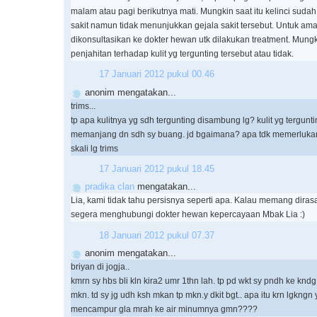
malam atau pagi berikutnya mati. Mungkin saat itu kelinci sud
sakit namun tidak menunjukkan gejala sakit tersebut. Untuk a
dikonsultasikan ke dokter hewan utk dilakukan treatment. Mungk
penjahitan terhadap kulit yg tergunting tersebut atau tidak.
17 Januari 2012 pukul 00.46
anonim mengatakan...
trims...
tp apa kulitnya yg sdh tergunting disambung lg? kulit yg terguntin
memanjang dn sdh sy buang. jd bgaimana? apa tdk memerlukan k
skali lg trims
17 Januari 2012 pukul 18.45
pradika clan
mengatakan...
Lia, kami tidak tahu persisnya seperti apa. Kalau memang diras
segera menghubungi dokter hewan kepercayaan Mbak Lia :)
18 Januari 2012 pukul 07.37
anonim mengatakan...
briyan di jogja..
kmrn sy hbs bli kln kira2 umr 1thn lah. tp pd wkt sy pndh ke knd
mkn. td sy jg udh ksh mkan tp mkn.y dkit bgt.. apa itu krn lgkngn 
mencampur gla mrah ke air minumnya gmn????