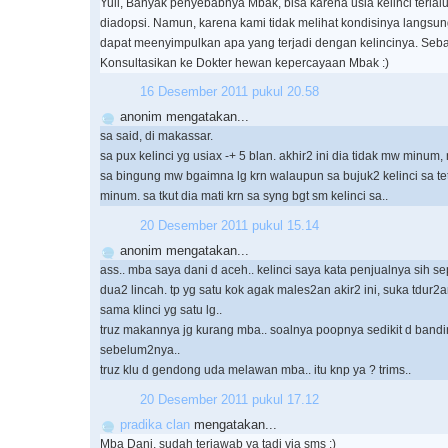
Yuli, Banyak penyebabnya Mbak, bisa karena usia kelinci terlal
diadopsi. Namun, karena kami tidak melihat kondisinya langsung
dapat meenyimpulkan apa yang terjadi dengan kelincinya. Seb
Konsultasikan ke Dokter hewan kepercayaan Mbak :)
16 Desember 2011 pukul 20.58
anonim mengatakan...
sa said, di makassar.
sa pux kelinci yg usiax -+ 5 blan. akhir2 ini dia tidak mw minum,
sa bingung mw bgaimna lg krn walaupun sa bujuk2 kelinci sa te
minum. sa tkut dia mati krn sa syng bgt sm kelinci sa..
20 Desember 2011 pukul 15.14
anonim mengatakan...
ass.. mba saya dani d aceh.. kelinci saya kata penjualnya sih s
dua2 lincah. tp yg satu kok agak males2an akir2 ini, suka tdur2
sama klinci yg satu lg..
truz makannya jg kurang mba.. soalnya poopnya sedikit d band
sebelum2nya..
truz klu d gendong uda melawan mba.. itu knp ya ? trims..
20 Desember 2011 pukul 17.12
pradika clan
mengatakan...
Mba Dani, sudah terjawab ya tadi via sms :)