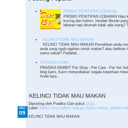
PROMO PENITIPAN LEBARAN
PROMO PENITIPAN LEBARAN Halo ka
kucing dan kelinci, hendak liburan pan
lebaran tapi dirumah tidak ada orang? T
KELINCI TIDAK MAU MAKAN
KELINCI TIDAK MAU MAKAN Pernahkan anda meng
anda yang ogah-ogahan untuk makan? atau bahkan 
sama sekali? Padahal...
TENTANG KAMI
PRADIKA RABBIT Pet Shop - Pet Care - Pet Vet Sel
blog kami, Kami menyediakan segala keperluan he
Anda laya...
12.09.2010
KELINCI TIDAK MAU MAKAN
Diposting oleh
Pradika Clan
pukul
14.51
.
Label:
kelinci lucu
,
kelinci makan
,
malas makan
,
pradika rab
DEC
09
KELINCI TIDAK MAU MAKAN