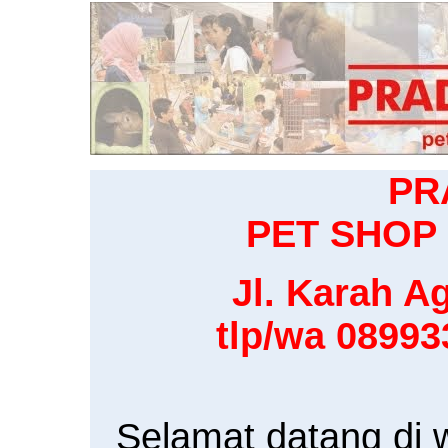
PR
PET SHOP 
Jl. Karah Ag
tlp/wa 0899
Selamat datang di 