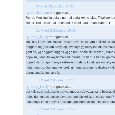
8 Maret 2012 pukul 17.30
pradika clan
mengatakan...
Rendi, Moulting itu gejala normal pada kelinci Mas. Tidak perl
kelinci. Kelinci sangat aman untuk dipelihara dalam rumah :)
12 Maret 2012 pukul 10.31
thary_lovely
mengatakan...
kak, aku thary dimakassar,, mau nanya, saya baru beli kelinci du
anggora inggris dan fuzzy lop, awalnya yg fuzzy lop males mak
gantian, yg anggora inggris yg ga mau sama skli makan,, cuma 
pojokan, udah itu kayak mau tidur terus, udah dua hari ini ga m
bujuk2 dan suapin hanya sebesar 4 batang korek api wortel ya
helai rumput,, dia juga mencret,, gimana cara mengatasinya ka
banget ma kelinci aku itu
13 Maret 2012 pukul 22.45
thary_lovely
mengatakan...
oia kak, satu lagi, aku jg punya anggora dewasa, yang betina,
pelet, dan malas makan sayuran, tapi dia kok kuat makan nasi?
makannya lebih banyak nasi, apa gak bahaya kak? makasi se
13 Maret 2012 pukul 22.53