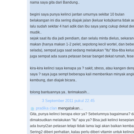
nama saya gita dari Bandung..
begini saya punya kelinci jantan umurnya sekitar 10 bulan
belakangan ini dia sering diajak jalan (keluar kota)karna tidak
lalu sudah sekitar 4 hari adik dan ibu saya yang cukup dekat d
mudik..
sejak saat itu dia jadi pendiam, dan selalu minta dielus, sekaran
makan (hanya makan 1-2 pelet, sepotong kecil wortel, dan beber
selada), sempat juga saat sedang melakukan "itu" tiba-tiba kelu
juga sempat ada suara petasan besar banget dekat rumah, feses
kira-kira kelinci saya kenapa ya ? sakit, stress, atau kangen de
saya ? saya juga sempt beberapa kali memberikan minyak angin 
kembung, dan diajak bicara..
tolong bantuannya ya.. terimakasih...
3 September 2011 pukul 22.45
pradika clan
mengatakan...
Gita, punya kelinci berapa ekor ya? Sebelumnya bagaimana? d
dimaksudkan melakukan "itu" apa ya? Bisa jadi kelinci kesepian
ada bunyi2an petasan tetapi tidak lama lagi akan baikan kembali
Sering2 diberi perhatian, kalau perlu diberi vitamin untuk kelincin