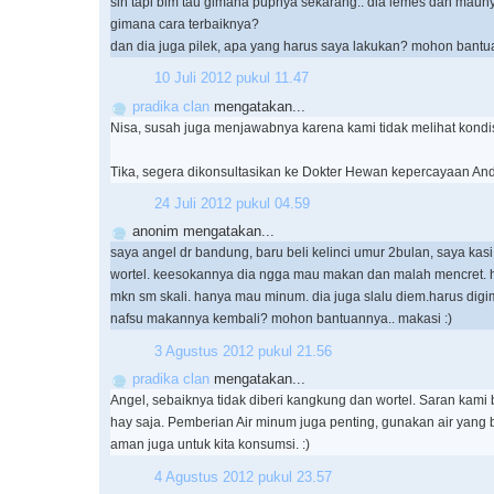
sih tapi blm tau gimana pupnya sekarang.. dia lemes dan maun
gimana cara terbaiknya?
dan dia juga pilek, apa yang harus saya lakukan? mohon bantua
10 Juli 2012 pukul 11.47
pradika clan
mengatakan...
Nisa, susah juga menjawabnya karena kami tidak melihat kondis
Tika, segera dikonsultasikan ke Dokter Hewan kepercayaan And
24 Juli 2012 pukul 04.59
anonim mengatakan...
saya angel dr bandung, baru beli kelinci umur 2bulan, saya ka
wortel. keesokannya dia ngga mau makan dan malah mencret. ha
mkn sm skali. hanya mau minum. dia juga slalu diem.harus digi
nafsu makannya kembali? mohon bantuannya.. makasi :)
3 Agustus 2012 pukul 21.56
pradika clan
mengatakan...
Angel, sebaiknya tidak diberi kangkung dan wortel. Saran kami 
hay saja. Pemberian Air minum juga penting, gunakan air yang 
aman juga untuk kita konsumsi. :)
4 Agustus 2012 pukul 23.57