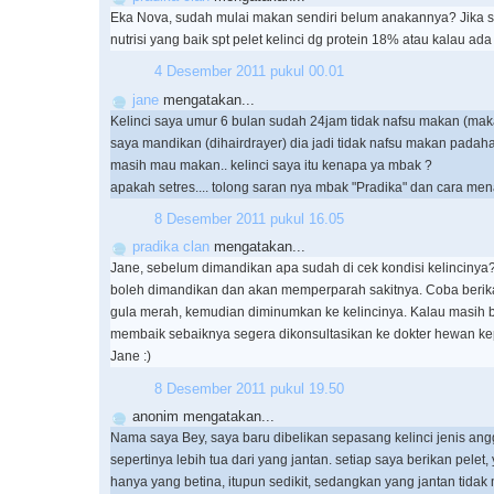
Eka Nova, sudah mulai makan sendiri belum anakannya? Jika s
nutrisi yang baik spt pelet kelinci dg protein 18% atau kalau ada 
4 Desember 2011 pukul 00.01
jane
mengatakan...
Kelinci saya umur 6 bulan sudah 24jam tidak nafsu makan (makan
saya mandikan (dihairdrayer) dia jadi tidak nafsu makan padah
masih mau makan.. kelinci saya itu kenapa ya mbak ?
apakah setres.... tolong saran nya mbak "Pradika" dan cara me
8 Desember 2011 pukul 16.05
pradika clan
mengatakan...
Jane, sebelum dimandikan apa sudah di cek kondisi kelincinya? K
boleh dimandikan dan akan memperparah sakitnya. Coba berika
gula merah, kemudian diminumkan ke kelincinya. Kalau masih 
membaik sebaiknya segera dikonsultasikan ke dokter hewan k
Jane :)
8 Desember 2011 pukul 19.50
anonim mengatakan...
Nama saya Bey, saya baru dibelikan sepasang kelinci jenis ang
sepertinya lebih tua dari yang jantan. setiap saya berikan pele
hanya yang betina, itupun sedikit, sedangkan yang jantan tida