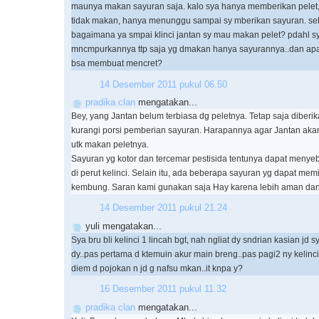
maunya makan sayuran saja. kalo sya hanya memberikan pelet, 
tidak makan, hanya menunggu sampai sy mberikan sayuran. se
bagaimana ya smpai klinci jantan sy mau makan pelet? pdahl s
mncmpurkannya ttp saja yg dmakan hanya sayurannya..dan ap
bsa membuat mencret?
14 Desember 2011 pukul 06.50
pradika clan
mengatakan...
Bey, yang Jantan belum terbiasa dg peletnya. Tetap saja diberi
kurangi porsi pemberian sayuran. Harapannya agar Jantan aka
utk makan peletnya.
Sayuran yg kotor dan tercemar pestisida tentunya dapat men
di perut kelinci. Selain itu, ada beberapa sayuran yg dapat mem
kembung. Saran kami gunakan saja Hay karena lebih aman dan h
14 Desember 2011 pukul 21.24
yuli mengatakan...
Sya bru bli kelinci 1 lincah bgt, nah ngliat dy sndrian kasian jd s
dy..pas pertama d ktemuin akur main breng..pas pagi2 ny kelinc
diem d pojokan n jd g nafsu mkan..it knpa y?
16 Desember 2011 pukul 11.32
pradika clan
mengatakan...