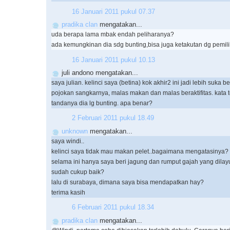
16 Januari 2011 pukul 07.37
pradika clan
mengatakan...
uda berapa lama mbak endah peliharanya?
ada kemungkinan dia sdg bunting,bisa juga ketakutan dg pemili
16 Januari 2011 pukul 10.13
juli andono mengatakan...
saya julian. kelinci saya (betina) kok akhir2 ini jadi lebih suka be
pojokan sangkarnya, malas makan dan malas beraktifitas. kata t
tandanya dia lg bunting. apa benar?
2 Februari 2011 pukul 18.49
unknown
mengatakan...
saya windi..
kelinci saya tidak mau makan pelet..bagaimana mengatasinya?
selama ini hanya saya beri jagung dan rumput gajah yang dilay
sudah cukup baik?
lalu di surabaya, dimana saya bisa mendapatkan hay?
terima kasih
6 Februari 2011 pukul 18.34
pradika clan
mengatakan...