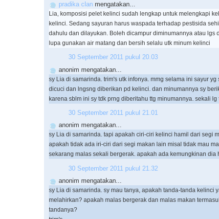
pradika clan
mengatakan...
Lia, komposisi pelet kelinci sudah lengkap untuk melengkapi ke
kelinci. Sedang sayuran harus waspada terhadap pestisida seh
dahulu dan dilayukan. Boleh dicampur diminumannya atau lgs 
lupa gunakan air matang dan bersih selalu utk minum kelinci
30 September 2011 pukul 20.03
anonim mengatakan...
sy Lia di samarinda. trim's utk infonya. mmg selama ini sayur yg 
dicuci dan lngsng diberikan pd kelinci. dan minumannya sy beri
karena sblm ini sy tdk prng diberitahu ttg minumannya. sekali lg 
30 September 2011 pukul 21.01
anonim mengatakan...
sy Lia di samarinda. tapi apakah ciri-ciri kelinci hamil dari segi
apakah tidak ada iri-ciri dari segi makan lain misal tidak mau m
sekarang malas sekali bergerak. apakah ada kemungkinan dia h
30 September 2011 pukul 21.32
anonim mengatakan...
sy Lia di samarinda. sy mau tanya, apakah tanda-tanda kelinci
melahirkan? apakah malas bergerak dan malas makan termasuk
tandanya?