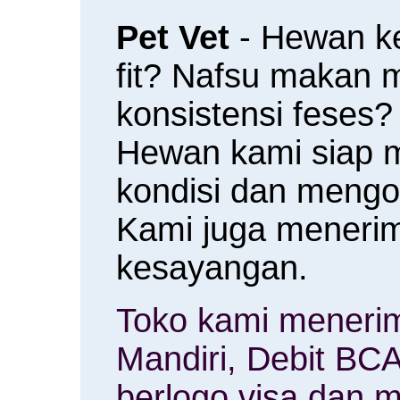
Pet Vet
- Hewan k
fit? Nafsu makan
konsistensi feses?
Hewan kami siap 
kondisi dan meng
Kami juga menerim
kesayangan.
Toko kami menerim
Mandiri, Debit BCA
berlogo visa dan m