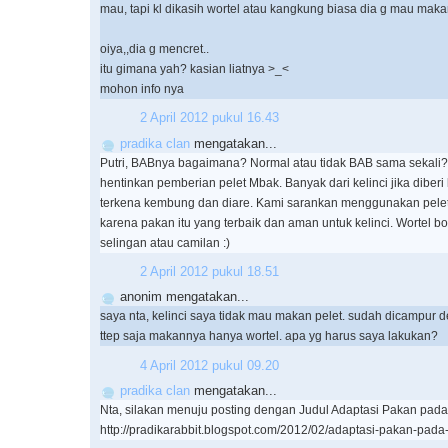
mau, tapi kl dikasih wortel atau kangkung biasa dia g mau maka
oiya,,dia g mencret..
itu gimana yah? kasian liatnya >_<
mohon info nya
2 April 2012 pukul 16.43
pradika clan
mengatakan...
Putri, BABnya bagaimana? Normal atau tidak BAB sama sekali
hentinkan pemberian pelet Mbak. Banyak dari kelinci jika diber
terkena kembung dan diare. Kami sarankan menggunakan pelet
karena pakan itu yang terbaik dan aman untuk kelinci. Wortel b
selingan atau camilan :)
2 April 2012 pukul 18.51
anonim mengatakan...
saya nta, kelinci saya tidak mau makan pelet. sudah dicampur d
ttep saja makannya hanya wortel. apa yg harus saya lakukan?
4 April 2012 pukul 09.20
pradika clan
mengatakan...
Nta, silakan menuju posting dengan Judul Adaptasi Pakan pada K
http://pradikarabbit.blogspot.com/2012/02/adaptasi-pakan-pada-