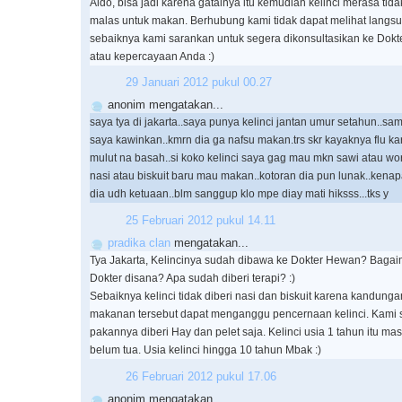
Aldo, bisa jadi karena gatalnya itu kemudian kelinci merasa ti
malas untuk makan. Berhubung kami tidak dapat melihat langsu
sebaiknya kami sarankan untuk segera dikonsultasikan ke Dokt
atau kepercayaan Anda :)
29 Januari 2012 pukul 00.27
anonim mengatakan...
saya tya di jakarta..saya punya kelinci jantan umur setahun..sam
saya kawinkan..kmrn dia ga nafsu makan.trs skr kayaknya flu 
mulut na basah..si koko kelinci saya gag mau mkn sawi atau wor
nasi atau biskuit baru mau makan..kotoran dia pun lunak..kenapa
dia udh ketuaan..blm sanggup klo mpe diay mati hiksss...tks y
25 Februari 2012 pukul 14.11
pradika clan
mengatakan...
Tya Jakarta, Kelincinya sudah dibawa ke Dokter Hewan? Baga
Dokter disana? Apa sudah diberi terapi? :)
Sebaiknya kelinci tidak diberi nasi dan biskuit karena kandung
makanan tersebut dapat menganggu pencernaan kelinci. Kami 
pakannya diberi Hay dan pelet saja. Kelinci usia 1 tahun itu ma
belum tua. Usia kelinci hingga 10 tahun Mbak :)
26 Februari 2012 pukul 17.06
anonim mengatakan...