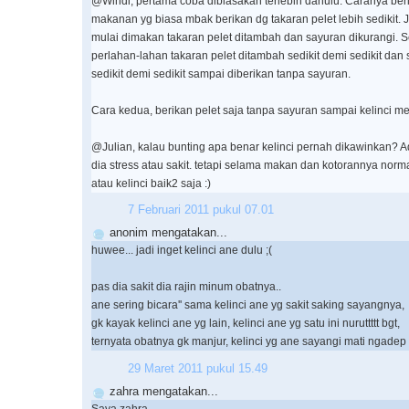
@Windi, pertama coba dibiasakan terlebih dahulu. Caranya beri 
makanan yg biasa mbak berikan dg takaran pelet lebih sedikit. 
mulai dimakan takaran pelet ditambah dan sayuran dikurangi. Se
perlahan-lahan takaran pelet ditambah sedikit demi sedikit dan
sedikit demi sedikit sampai diberikan tanpa sayuran.
Cara kedua, berikan pelet saja tanpa sayuran sampai kelinci 
@Julian, kalau bunting apa benar kelinci pernah dikawinkan?
dia stress atau sakit. tetapi selama makan dan kotorannya norm
atau kelinci baik2 saja :)
7 Februari 2011 pukul 07.01
anonim mengatakan...
huwee... jadi inget kelinci ane dulu ;(
pas dia sakit dia rajin minum obatnya..
ane sering bicara'' sama kelinci ane yg sakit saking sayangnya,
gk kayak kelinci ane yg lain, kelinci ane yg satu ini nuruttttt bgt,
ternyata obatnya gk manjur, kelinci yg ane sayangi mati ngadep
29 Maret 2011 pukul 15.49
zahra mengatakan...