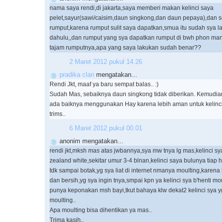
nama saya rendi,di jakarta,saya memberi makan kelinci saya
pelet,sayur(sawi/caisim,daun singkong,dan daun pepaya),dan se
rumput,karena rumput sulit saya dapatkan,smua itu sudah sya la
dahulu,,dan rumput yang sya dapatkan rumput di bwh phon mang
tajam rumputnya,apa yang saya lakukan sudah benar??
2 Maret 2012 pukul 14.26
pradika clan
mengatakan...
Rendi Jkt, maaf ya baru sempat balas.. :)
Sudah Mas, sebaiknya daun singkong tidak diberikan. Kemudia
ada baiknya menggunakan Hay karena lebih aman untuk kelinci
trims..
6 Maret 2012 pukul 00.01
anonim mengatakan...
rendi jkt,mksh mas atas jwbannya,sya mw tnya lg mas,kelinci sy
zealand white,sekitar umur 3-4 blnan,kelinci saya bulunya tiap ha
tdk sampai botak,yg sya liat di internet nmanya moulting,karena kl
dan bersih,yg sya ingin tnya,smpai kpn ya kelinci sya b'henti m
punya keponakan msh bayi,tkut bahaya klw dekat2 kelinci sya 
moulting..
Apa moulting bisa dihentikan ya mas..
Trima kasih..