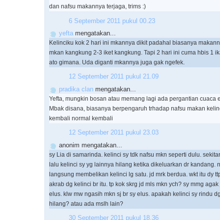
dan nafsu makannya terjaga, trims :)
6 September 2011 pukul 00.23
yefta
mengatakan...
Kelinciku kok 2 hari ini mkannya dikit padahal biasanya makann
mkan kangkung 2-3 iket kangkung. Tapi 2 hari ini cuma hbis 1 ika
ato gimana. Uda diganti mkannya juga gak ngefek.
12 September 2011 pukul 21.09
pradika clan
mengatakan...
Yefta, mungkin bosan atau memang lagi ada pergantian cuaca e
Mbak disana, biasanya berpengaruh trhadap nafsu makan kelinc
kembali normal kembali
12 September 2011 pukul 23.03
anonim mengatakan...
sy Lia di samarinda. kelinci sy tdk nafsu mkn seperti dulu. sekit
lalu kelinci sy yg lainnya hilang ketika dikeluarkan dr kandang.
langsung membelikan kelinci lg satu. jd mrk berdua. wkt itu dy t
akrab dg kelinci br itu. tp kok skrg jd mls mkn ych? sy mmg aga
elus. klw mw ngasih mkn sj br sy elus. apakah kelinci sy rindu 
hilang? atau ada mslh lain?
30 September 2011 pukul 18.36