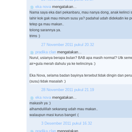
eka nova
mengatakan...
Nama saya eka dari pekanbaru, mau nanya dong, anak kelinci 
lahir kok gak mau minum susu ya? padahal udah didekatin ke pu
tetep ga mau makan..
tolong sarannya ya.
trims :)
27 November 2011 pukul 20.32
pradika clan
mengatakan...
Nurul, usianya berapa bulan? BAB apa masih normal? Utk seme
air+gula merah dahulu ya ke kelincinya :)
Eka Nova, selama badan bayinya tersebut tidak dingin dan perutn
(susu) tidak masalah :)
28 November 2011 pukul 21.19
eka nova
mengatakan...
makasih ya :)
alhamdulillah sekarang udah mau makan..
walaupun masi kurus banget :(
3 Desember 2011 pukul 16.32
pradika clan
mengatakan...