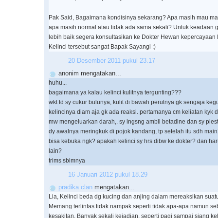
Pak Said, Bagaimana kondisinya sekarang? Apa masih mau m
apa masih normal atau tidak ada sama sekali? Untuk keadaan ge
lebih baik segera konsultasikan ke Dokter Hewan kepercayaan
Kelinci tersebut sangat Bapak Sayangi :)
20 Desember 2011 pukul 23.17
anonim mengatakan...
huhu...
bagaimana ya kalau kelinci kulitnya tergunting???
wkt td sy cukur bulunya, kulit di bawah perutnya gk sengaja kegu
kelincinya diam aja gk ada reaksi. pertamanya cm keliatan kyk d
mw mengeluarkan darah,. sy lngsng ambil betadine dan sy plest
dy awalnya meringkuk di pojok kandang, tp setelah itu sdh main2
bisa kebuka ngk? apakah kelinci sy hrs dibw ke dokter? dan har
lain?
trims sblmnya
16 Januari 2012 pukul 18.29
pradika clan
mengatakan...
Lia, Kelinci beda dg kucing dan anjing dalam mereaksikan suatu
Memang terlintas tidak nampak seperti tidak apa-apa namun se
kesakitan. Banyak sekali kejadian, seperti pagi sampai siang kel