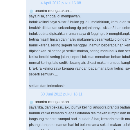
4 April 2012 pukul 16.08
anonim mengatakan...
saya nisa, tinggal di mempawah.
induk kelinci saya skitar 2 bulan yg lalu melahirkan, kemudian s
terakhir di biarkan sekandang dg pejantannya. skitar 3 hari se
induk betina dipisahkan rumah saya di fogging utk menghilangk
betina masih lincah dan nafsu makannya besar waktu dipindahk
hamil karena sering seperti menggali. namun beberapa hari ke
dipisahkan, si betina jd sedikit makan, sering menunduk dan se
ketika berdiri sering jatuh, seperti tak kuat menahan beban tub
normal kering, lalu sedikit buang air. dikasi makan rumput, kang
kira-kira kelinci saya kenapa ya? dan bagaimana biar kelinci sa
seperti semula?....
sekian dan terimakasih
30 Juni 2012 pukul 18.11
anonim mengatakan...
saya tika, dari bekasi.. aku punya kelinci anggora prancis bad
namun ketika kemarin dilepas ditaman dia makan rumput dan 
langsung mencret sampai hari ini udah 3 har, kemarin masih 
pisang dan pelet namun hari ini belum sama sekali makan. udah