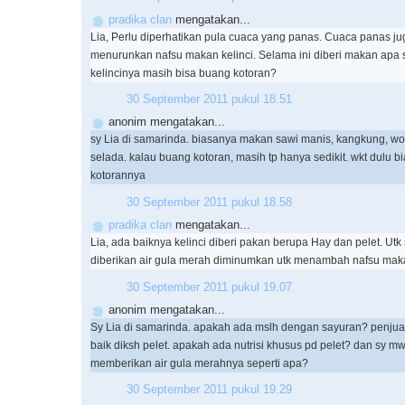
pradika clan
mengatakan...
Lia, Perlu diperhatikan pula cuaca yang panas. Cuaca panas ju
menurunkan nafsu makan kelinci. Selama ini diberi makan apa 
kelincinya masih bisa buang kotoran?
30 September 2011 pukul 18.51
anonim mengatakan...
sy Lia di samarinda. biasanya makan sawi manis, kangkung, wor
selada. kalau buang kotoran, masih tp hanya sedikit. wkt dulu b
kotorannya
30 September 2011 pukul 18.58
pradika clan
mengatakan...
Lia, ada baiknya kelinci diberi pakan berupa Hay dan pelet. Ut
diberikan air gula merah diminumkan utk menambah nafsu mak
30 September 2011 pukul 19.07
anonim mengatakan...
Sy Lia di samarinda. apakah ada mslh dengan sayuran? penjual k
baik diksh pelet. apakah ada nutrisi khusus pd pelet? dan sy mw
memberikan air gula merahnya seperti apa?
30 September 2011 pukul 19.29