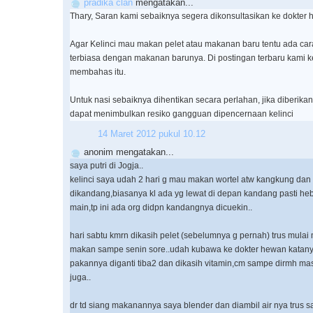
pradika clan
mengatakan...
Thary, Saran kami sebaiknya segera dikonsultasikan ke dokter 
Agar Kelinci mau makan pelet atau makanan baru tentu ada cara
terbiasa dengan makanan barunya. Di postingan terbaru kami k
membahas itu.
Untuk nasi sebaiknya dihentikan secara perlahan, jika diberika
dapat menimbulkan resiko gangguan dipencernaan kelinci
14 Maret 2012 pukul 10.12
anonim mengatakan...
saya putri di Jogja..
kelinci saya udah 2 hari g mau makan wortel atw kangkung dan 
dikandang,biasanya kl ada yg lewat di depan kandang pasti he
main,tp ini ada org didpn kandangnya dicuekin..
hari sabtu kmrn dikasih pelet (sebelumnya g pernah) trus mula
makan sampe senin sore..udah kubawa ke dokter hewan katany
pakannya diganti tiba2 dan dikasih vitamin,cm sampe dirmh m
juga..
dr td siang makanannya saya blender dan diambil air nya trus s