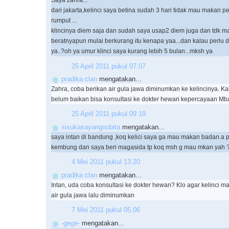
Saya zahra...
dari jakarta,kelinci saya betina sudah 3 hari tidak mau makan pe
rumput ...
klincinya diem saja dan sudah saya usap2 diem juga dan tdk 
beratnyapun mulai berkurang itu kenapa yaa...dan kalau perlu d
ya..?oh ya umur klinci saya kurang lebih 5 bulan...mksh ya
25 April 2011 pukul 07.07
pradika clan
mengatakan...
Zahra, coba berikan air gula jawa diminumkan ke kelincinya. K
belum baikan bisa konsultasi ke dokter hewan kepercayaan Mba
25 April 2011 pukul 09.19
sisukasayangnobita
mengatakan...
saya intan di bandung ,koq kelici saya ga mau makan badan.a pa
kembung dan saya beri magasida tp koq msh g mau mkan yah
4 Mei 2011 pukul 13.20
pradika clan
mengatakan...
Intan, uda coba konsultasi ke dokter hewan? Klo agar kelinci 
air gula jawa lalu diminumkan
7 Mei 2011 pukul 05.06
-gege-
mengatakan...