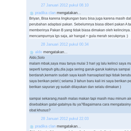
27 Januari 2012 pukul 08.10
pradika clan
mengatakan...
Briyan, Bisa karena lingkungan baru bisa juga karena masih da
perubahan adaptasi pakan. Sebelumnya biasa diberi pakan A t
memberinya Pakan B yang tidak biasa dimakan oleh kelincinya.
mencampurnya lgs saja, air hangat + gula merah secukpnya :)
28 Januari 2012 pukul 00.34
aldo
mengatakan...
Aldo,Solo
malam mbak,saya mau tanya mulai 3 hari yg lalu kelinci saya m
seperti lumpuh gitu,dia juga sering garuk-garuk kakinya sampai
berdarah,kemarin sudah saya kasih hansaplast tapi tidak beru
saya berikan pelet ( selama 3 tahun baru kali ini saya berikan p
berikan sayuran yg sudah dilayukan dan selalu dimakan )
sampai sekarang,masih malas makan tapi masih mau minum ai
disebabkan gatal-gatalnya itu ya?Bagaimana cara mengatasin
obat khusus?
28 Januari 2012 pukul 22.03
pradika clan
mengatakan...