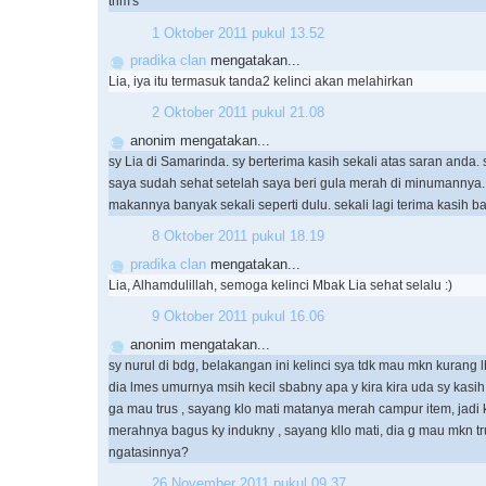
trim's
1 Oktober 2011 pukul 13.52
pradika clan
mengatakan...
Lia, iya itu termasuk tanda2 kelinci akan melahirkan
2 Oktober 2011 pukul 21.08
anonim mengatakan...
sy Lia di Samarinda. sy berterima kasih sekali atas saran anda. 
saya sudah sehat setelah saya beri gula merah di minumannya.
makannya banyak sekali seperti dulu. sekali lagi terima kasih b
8 Oktober 2011 pukul 18.19
pradika clan
mengatakan...
Lia, Alhamdulillah, semoga kelinci Mbak Lia sehat selalu :)
9 Oktober 2011 pukul 16.06
anonim mengatakan...
sy nurul di bdg, belakangan ini kelinci sya tdk mau mkn kurang l
dia lmes umurnya msih kecil sbabny apa y kira kira uda sy kasih
ga mau trus , sayang klo mati matanya merah campur item, jadi k
merahnya bagus ky indukny , sayang kllo mati, dia g mau mkn tr
ngatasinnya?
26 November 2011 pukul 09.37