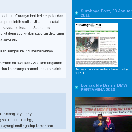
Surabaya Post, 23 Januar
2011
 dahulu. Caranya beri kelinci pelet dan
 pelet lebih sedikit. Jika pelet sudah
 sayuran dikurangi. Setelah itu,
dikit demi sedikit dan sayuran dikurangi
pa sayuran.
ayuran sampai kelinci memakannya
ci pernah dikawinkan? Ada kemungkinan
an dan kotorannya normal tidak masalah
Berbagi cara memelihara kelinci, why
not? :)
Lomba Ide Bisnis BMW
PERTAMINA 2010
akit saking sayangnya,
satu ini nuruttttt bgt,
ne sayangi mati ngadep kamar ane..