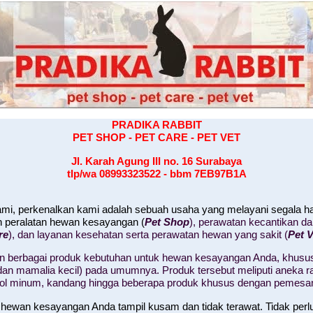
PRADIKA RABBIT
PET SHOP - PET CARE - PET VET
Jl. Karah Agung III no. 16
Surabaya
tlp/wa 08993323522 - bbm 7EB97B1A
kami, perkenalkan kami adalah sebuah usaha yang melayani segala 
n peralatan hewan kesayangan (
Pet Shop
), perawatan kecantikan d
re
), dan layanan kesehatan serta perawatan hewan yang sakit (
Pet V
 berbagai produk kebutuhan untuk hewan kesayangan Anda, khusus
il, dan mamalia kecil) pada umumnya. Produk tersebut meliputi aneka
tol minum, kandang hingga beberapa produk khusus dengan pemesa
 hewan kesayangan Anda tampil kusam dan tidak terawat. Tidak perl