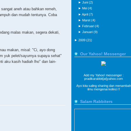
►
Juni
(2)
►
Mei
(4)
 sangat aneh atau bahkan remeh,
►
April
(7)
h ampuh dan mudah tentunya. Coba
►
Maret
(4)
►
Februari
(4)
►
Januari
(9)
edang malas makan, segera dekati,
►
2009
(21)
 mau makan, misal: "Ci, ayo dong
Our Yahoo! Messenger
em yuk pelet/sayurnya supaya sehat"
ti aku kasih hadiah lho" dan lain-
Add my Yahoo! messenger :
pradikarabbit[at]yahoo.com
Ayo kita saling sharing dan menambah
ilmu mengenai kelinci !!
Salam Rabbiters