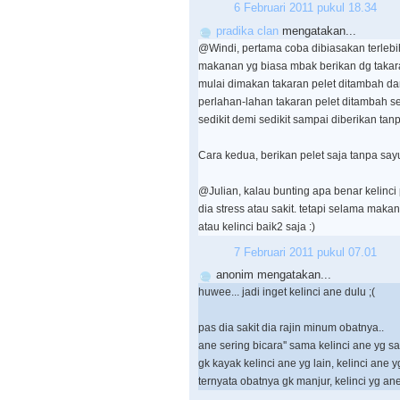
6 Februari 2011 pukul 18.34
pradika clan
mengatakan...
@Windi, pertama coba dibiasakan terlebih
makanan yg biasa mbak berikan dg takaran
mulai dimakan takaran pelet ditambah dan
perlahan-lahan takaran pelet ditambah se
sedikit demi sedikit sampai diberikan tan
Cara kedua, berikan pelet saja tanpa s
@Julian, kalau bunting apa benar kelin
dia stress atau sakit. tetapi selama mak
atau kelinci baik2 saja :)
7 Februari 2011 pukul 07.01
anonim mengatakan...
huwee... jadi inget kelinci ane dulu ;(
pas dia sakit dia rajin minum obatnya..
ane sering bicara'' sama kelinci ane yg s
gk kayak kelinci ane yg lain, kelinci ane yg 
ternyata obatnya gk manjur, kelinci yg a