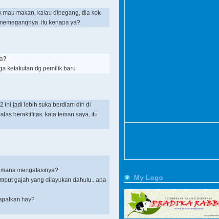
dak mau makan, kalau dipegang, dia kok
g memegangnya. itu kenapa ya?
ya?
ga ketakutan dg pemilik baru
2 ini jadi lebih suka berdiam diri di
s beraktifitas. kata teman saya, itu
gaimana mengatasinya?
My Logo
umput gajah yang dilayukan dahulu.. apa
dapatkan hay?