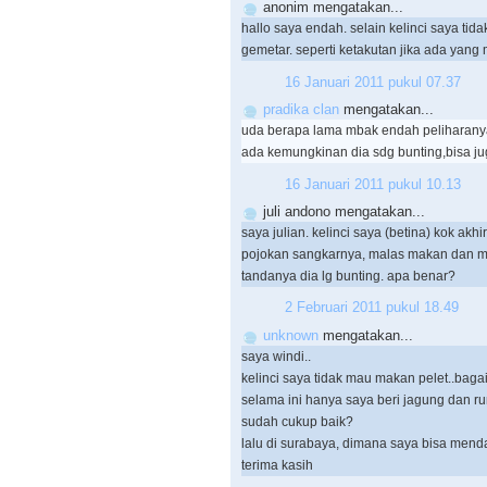
anonim mengatakan...
hallo saya endah. selain kelinci saya ti
gemetar. seperti ketakutan jika ada yan
16 Januari 2011 pukul 07.37
pradika clan
mengatakan...
uda berapa lama mbak endah peliharan
ada kemungkinan dia sdg bunting,bisa ju
16 Januari 2011 pukul 10.13
juli andono mengatakan...
saya julian. kelinci saya (betina) kok akhir
pojokan sangkarnya, malas makan dan mala
tandanya dia lg bunting. apa benar?
2 Februari 2011 pukul 18.49
unknown
mengatakan...
saya windi..
kelinci saya tidak mau makan pelet..ba
selama ini hanya saya beri jagung dan r
sudah cukup baik?
lalu di surabaya, dimana saya bisa men
terima kasih