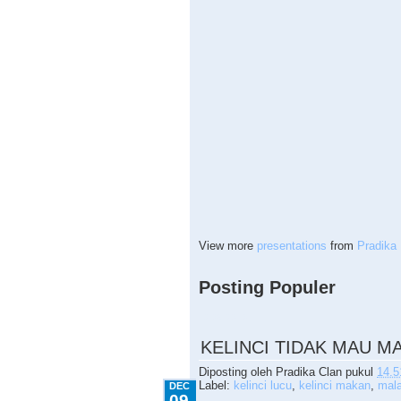
View more
presentations
from
Pradika 
Posting Populer
12.09.2010
KELINCI TIDAK MAU M
Diposting oleh
Pradika Clan
pukul
14.5
Label:
kelinci lucu
,
kelinci makan
,
mal
DEC
09