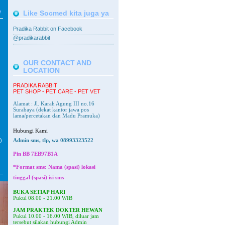
V
Like Socmed kita juga ya
Pradika Rabbit on Facebook
@pradikarabbit
OUR CONTACT AND
LOCATION
PRADIKA RABBIT
PET SHOP - PET CARE - PET VET
Alamat : Jl. Karah Agung III no.16
Surabaya
(dekat kantor jawa pos
lama/percetakan dan Madu Pramuka)
Hubungi Kami
)
Admin sms, tlp, wa 08993323522
Pin BB
7EB97B1A
*Format sms: Nama (spasi) lokasi
tinggal (spasi) isi sms
BUKA SETIAP HARI
Pukul 08.00 - 21.00 WIB
JAM PRAKTEK DOKTER HEWAN
Pukul 10.00 - 16.00 WIB, diluar jam
tersebut silakan hubungi Admin