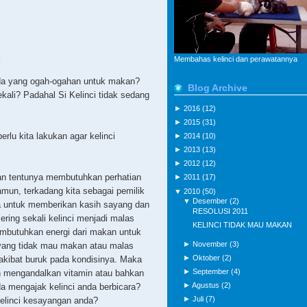
Membahas kelinci dan perawatannya
da yang ogah-ogahan untuk makan?
Blog Archive
ali? Padahal Si Kelinci tidak sedang
►
2016
(12)
►
2015
(31)
erlu kita lakukan agar kelinci
►
2014
(10)
►
2013
(13)
►
2012
(12)
n tentunya membutuhkan perhatian
►
2011
(17)
amun, terkadang kita sebagai pemilik
▼
2010
(50)
▼
Desember
(2)
pa untuk memberikan kasih sayang dan
RESOLUSI 2011
sering sekali kelinci menjadi malas
KELINCI TIDAK MAU MAKAN
mbutuhkan energi dari makan untuk
►
November
(3)
i yang tidak mau makan atau malas
►
Oktober
(2)
rakibat buruk pada kondisinya. Maka
►
September
(4)
in mengandalkan vitamin atau bahkan
►
Agustus
(2)
a mengajak kelinci anda berbicara?
►
Juli
(7)
elinci kesayangan anda?