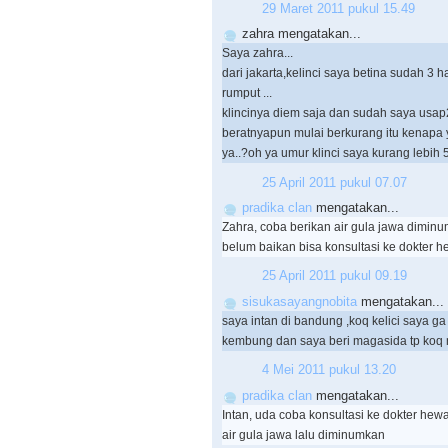
29 Maret 2011 pukul 15.49
zahra mengatakan...
Saya zahra...
dari jakarta,kelinci saya betina sudah 3 
rumput ...
klincinya diem saja dan sudah saya usa
beratnyapun mulai berkurang itu kenapa y
ya..?oh ya umur klinci saya kurang lebih 
25 April 2011 pukul 07.07
pradika clan
mengatakan...
Zahra, coba berikan air gula jawa diminu
belum baikan bisa konsultasi ke dokter 
25 April 2011 pukul 09.19
sisukasayangnobita
mengatakan...
saya intan di bandung ,koq kelici saya g
kembung dan saya beri magasida tp ko
4 Mei 2011 pukul 13.20
pradika clan
mengatakan...
Intan, uda coba konsultasi ke dokter hew
air gula jawa lalu diminumkan