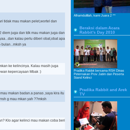
Alhamdulillah, kami Juara 2 ^^
hari tidak mau makan pelet,wortel dan
Beraksi dalam Acara
Rabbit's Day 2010
p2 diem juga dan tdk mau makan juga dan
aa...dan kalau perlu diberi obat,obat apa
5 bulan...mksh ya
mkan ke kelincinya. Kalau masih juga
Pradika Rabbit bersama RSH Dinas
hewan kepercayaan Mbak :)
Peternakan Prov Jatim dan Peserta
Stand Kelinci
Pradika Rabbit and Arek
a mau makan badan.a panas ,saya kira itu
TV
q msh g mau mkan yah ??mksh
an? Klo agar kelinci mau makan coba beri