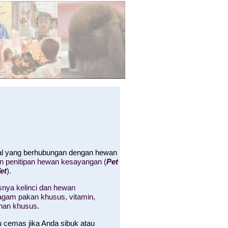
hal yang berhubungan dengan hewan
an penitipan hewan kesayangan (
Pet
et
).
nya kelinci dan hewan
 ragam pakan khusus, vitamin,
nan khusus.
u cemas jika Anda sibuk atau