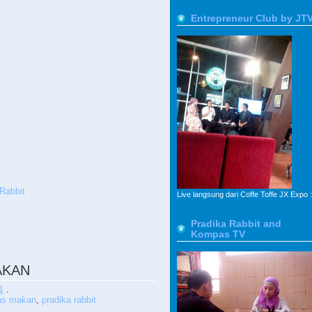
Entrepreneur Club by JT
Rabbit
Live langsung dari Coffe Toffe JX Expo :
Pradika Rabbit and
Kompas TV
AKAN
1
.
as makan
,
pradika rabbit