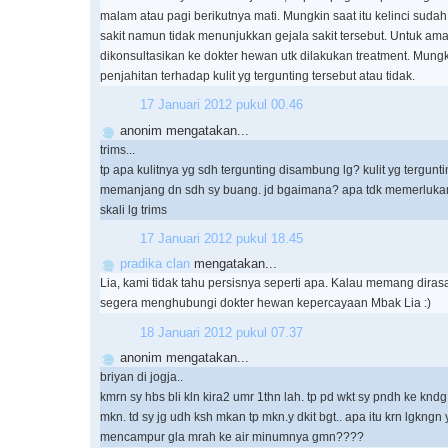
malam atau pagi berikutnya mati. Mungkin saat itu kelinci sud
sakit namun tidak menunjukkan gejala sakit tersebut. Untuk a
dikonsultasikan ke dokter hewan utk dilakukan treatment. Mungk
penjahitan terhadap kulit yg tergunting tersebut atau tidak.
17 Januari 2012 pukul 00.46
anonim mengatakan...
trims...
tp apa kulitnya yg sdh tergunting disambung lg? kulit yg terguntin
memanjang dn sdh sy buang. jd bgaimana? apa tdk memerlukan k
skali lg trims
17 Januari 2012 pukul 18.45
pradika clan
mengatakan...
Lia, kami tidak tahu persisnya seperti apa. Kalau memang diras
segera menghubungi dokter hewan kepercayaan Mbak Lia :)
18 Januari 2012 pukul 07.37
anonim mengatakan...
briyan di jogja..
kmrn sy hbs bli kln kira2 umr 1thn lah. tp pd wkt sy pndh ke knd
mkn. td sy jg udh ksh mkan tp mkn.y dkit bgt.. apa itu krn lgkngn 
mencampur gla mrah ke air minumnya gmn????