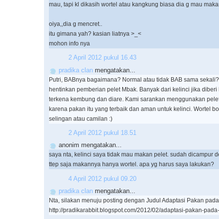
mau, tapi kl dikasih wortel atau kangkung biasa dia g mau maka
oiya,,dia g mencret..
itu gimana yah? kasian liatnya >_<
mohon info nya
2 April 2012 pukul 16.43
pradika clan
mengatakan...
Putri, BABnya bagaimana? Normal atau tidak BAB sama sekali
hentinkan pemberian pelet Mbak. Banyak dari kelinci jika diber
terkena kembung dan diare. Kami sarankan menggunakan pelet
karena pakan itu yang terbaik dan aman untuk kelinci. Wortel b
selingan atau camilan :)
2 April 2012 pukul 18.51
anonim mengatakan...
saya nta, kelinci saya tidak mau makan pelet. sudah dicampur d
ttep saja makannya hanya wortel. apa yg harus saya lakukan?
4 April 2012 pukul 09.20
pradika clan
mengatakan...
Nta, silakan menuju posting dengan Judul Adaptasi Pakan pada K
http://pradikarabbit.blogspot.com/2012/02/adaptasi-pakan-pada-