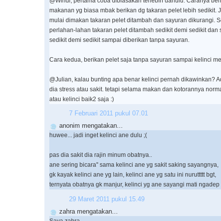
@Windi, pertama coba dibiasakan terlebih dahulu. Caranya beri 
makanan yg biasa mbak berikan dg takaran pelet lebih sedikit. 
mulai dimakan takaran pelet ditambah dan sayuran dikurangi. Se
perlahan-lahan takaran pelet ditambah sedikit demi sedikit dan
sedikit demi sedikit sampai diberikan tanpa sayuran.
Cara kedua, berikan pelet saja tanpa sayuran sampai kelinci 
@Julian, kalau bunting apa benar kelinci pernah dikawinkan?
dia stress atau sakit. tetapi selama makan dan kotorannya norm
atau kelinci baik2 saja :)
7 Februari 2011 pukul 07.01
anonim mengatakan...
huwee... jadi inget kelinci ane dulu ;(
pas dia sakit dia rajin minum obatnya..
ane sering bicara'' sama kelinci ane yg sakit saking sayangnya,
gk kayak kelinci ane yg lain, kelinci ane yg satu ini nuruttttt bgt,
ternyata obatnya gk manjur, kelinci yg ane sayangi mati ngadep
29 Maret 2011 pukul 15.49
zahra mengatakan...