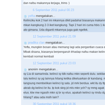
dan nafsu makannya terjaga, trims :)
6 September 2011 pukul 00.23
yefta
mengatakan...
Kelinciku kok 2 hari ini mkannya dikit padahal biasanya makann
mkan kangkung 2-3 iket kangkung. Tapi 2 hari ini cuma hbis 1 ika
ato gimana. Uda diganti mkannya juga gak ngefek.
12 September 2011 pukul 21.09
pradika clan
mengatakan...
Yefta, mungkin bosan atau memang lagi ada pergantian cuaca e
Mbak disana, biasanya berpengaruh trhadap nafsu makan kelinc
kembali normal kembali
12 September 2011 pukul 23.03
anonim mengatakan...
sy Lia di samarinda. kelinci sy tdk nafsu mkn seperti dulu. sekit
lalu kelinci sy yg lainnya hilang ketika dikeluarkan dr kandang.
langsung membelikan kelinci lg satu. jd mrk berdua. wkt itu dy t
akrab dg kelinci br itu. tp kok skrg jd mls mkn ych? sy mmg aga
elus. klw mw ngasih mkn sj br sy elus. apakah kelinci sy rindu 
hilang? atau ada mslh lain?
30 September 2011 pukul 18.36