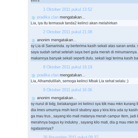
trim's
1 Oktober 2011 pukul 13.52
pradika clan
mengatakan...
Lia, iya itu termasuk tanda2 kelinci akan melahirkan
2 Oktober 2011 pukul 21.08
anonim mengatakan...
sy Lia di Samarinda. sy berterima kasih sekali atas saran anda. 
saya sudah sehat setelah saya beri gula merah di minumannya.
makannya banyak sekali seperti dulu. sekali lagi terima kasih b
8 Oktober 2011 pukul 18.19
pradika clan
mengatakan...
Lia, Alhamdulillah, semoga kelinci Mbak Lia sehat selalu :)
9 Oktober 2011 pukul 16.06
anonim mengatakan...
sy nurul di bdg, belakangan ini kelinci sya tdk mau mkn kurang l
dia lmes umurnya msih kecil sbabny apa y kira kira uda sy kasih
ga mau trus , sayang klo mati matanya merah campur item, jadi k
merahnya bagus ky indukny , sayang kllo mati, dia g mau mkn tr
ngatasinnya?
26 November 2011 pukul 09.37