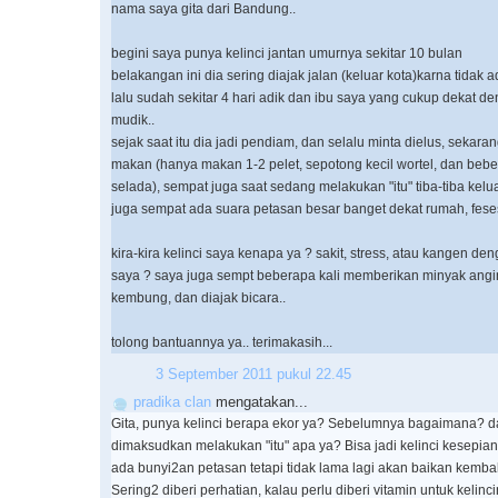
nama saya gita dari Bandung..
begini saya punya kelinci jantan umurnya sekitar 10 bulan
belakangan ini dia sering diajak jalan (keluar kota)karna tidak
lalu sudah sekitar 4 hari adik dan ibu saya yang cukup dekat d
mudik..
sejak saat itu dia jadi pendiam, dan selalu minta dielus, sekaran
makan (hanya makan 1-2 pelet, sepotong kecil wortel, dan beber
selada), sempat juga saat sedang melakukan "itu" tiba-tiba kelu
juga sempat ada suara petasan besar banget dekat rumah, feses
kira-kira kelinci saya kenapa ya ? sakit, stress, atau kangen de
saya ? saya juga sempt beberapa kali memberikan minyak angin 
kembung, dan diajak bicara..
tolong bantuannya ya.. terimakasih...
3 September 2011 pukul 22.45
pradika clan
mengatakan...
Gita, punya kelinci berapa ekor ya? Sebelumnya bagaimana? d
dimaksudkan melakukan "itu" apa ya? Bisa jadi kelinci kesepian
ada bunyi2an petasan tetapi tidak lama lagi akan baikan kembali
Sering2 diberi perhatian, kalau perlu diberi vitamin untuk kelincin