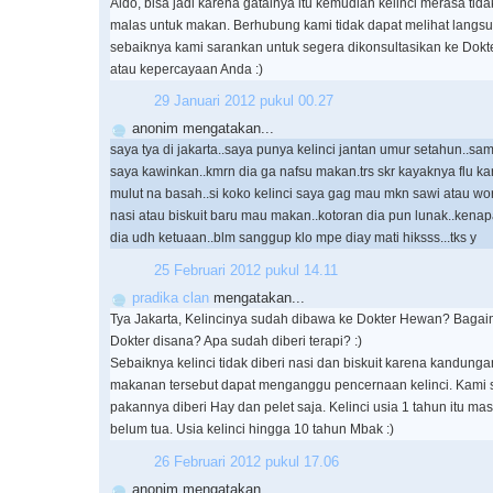
Aldo, bisa jadi karena gatalnya itu kemudian kelinci merasa ti
malas untuk makan. Berhubung kami tidak dapat melihat langsu
sebaiknya kami sarankan untuk segera dikonsultasikan ke Dokt
atau kepercayaan Anda :)
29 Januari 2012 pukul 00.27
anonim mengatakan...
saya tya di jakarta..saya punya kelinci jantan umur setahun..sam
saya kawinkan..kmrn dia ga nafsu makan.trs skr kayaknya flu 
mulut na basah..si koko kelinci saya gag mau mkn sawi atau wor
nasi atau biskuit baru mau makan..kotoran dia pun lunak..kenapa
dia udh ketuaan..blm sanggup klo mpe diay mati hiksss...tks y
25 Februari 2012 pukul 14.11
pradika clan
mengatakan...
Tya Jakarta, Kelincinya sudah dibawa ke Dokter Hewan? Baga
Dokter disana? Apa sudah diberi terapi? :)
Sebaiknya kelinci tidak diberi nasi dan biskuit karena kandung
makanan tersebut dapat menganggu pencernaan kelinci. Kami 
pakannya diberi Hay dan pelet saja. Kelinci usia 1 tahun itu ma
belum tua. Usia kelinci hingga 10 tahun Mbak :)
26 Februari 2012 pukul 17.06
anonim mengatakan...