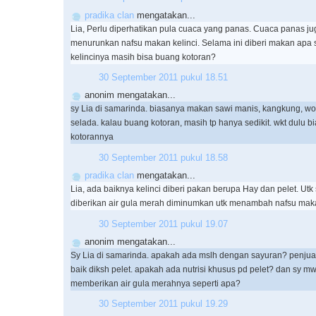
pradika clan
mengatakan...
Lia, Perlu diperhatikan pula cuaca yang panas. Cuaca panas ju
menurunkan nafsu makan kelinci. Selama ini diberi makan apa 
kelincinya masih bisa buang kotoran?
30 September 2011 pukul 18.51
anonim mengatakan...
sy Lia di samarinda. biasanya makan sawi manis, kangkung, wor
selada. kalau buang kotoran, masih tp hanya sedikit. wkt dulu b
kotorannya
30 September 2011 pukul 18.58
pradika clan
mengatakan...
Lia, ada baiknya kelinci diberi pakan berupa Hay dan pelet. Ut
diberikan air gula merah diminumkan utk menambah nafsu mak
30 September 2011 pukul 19.07
anonim mengatakan...
Sy Lia di samarinda. apakah ada mslh dengan sayuran? penjual k
baik diksh pelet. apakah ada nutrisi khusus pd pelet? dan sy mw
memberikan air gula merahnya seperti apa?
30 September 2011 pukul 19.29