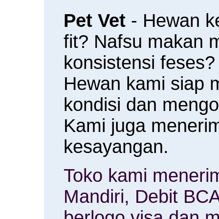
Pet Vet
- Hewan k
fit? Nafsu makan
konsistensi feses?
Hewan kami siap 
kondisi dan meng
Kami juga menerim
kesayangan.
Toko kami menerim
Mandiri, Debit BCA
berlogo visa dan m