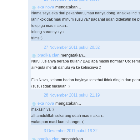
eka nova
mengatakan...
Nama saya eka dari pekanbaru, mau nanya dong, anak kelinci 
lahir kok gak mau minum susu ya? padahal udah didekatin ke pu
tetep ga mau makan..
tolong sarannya ya.
trims :)
27 November 2011 pukul 20.32
pradika clan
mengatakan...
Nurul, usianya berapa bulan? BAB apa masih normal? Utk seme
air+gula merah dahulu ya ke kelincinya :)
Eka Nova, selama badan bayinya tersebut tidak dingin dan perutn
(susu) tidak masalah :)
28 November 2011 pukul 21.19
eka nova
mengatakan...
makasih ya :)
alhamdulillah sekarang udah mau makan..
walaupun masi kurus banget :(
3 Desember 2011 pukul 16.32
pradika clan
mengatakan...