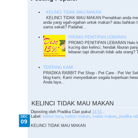
KELINCI TIDAK MAU MAKAN
KELINCI TIDAK MAU MAKAN Pernahkan anda meng
anda yang ogah-ogahan untuk makan? atau bahkan 
sama sekali? Padahal...
PROMO PENITIPAN LEBARAN
PROMO PENITIPAN LEBARAN Halo ka
kucing dan kelinci, hendak liburan pan
lebaran tapi dirumah tidak ada orang? T
TENTANG KAMI
PRADIKA RABBIT Pet Shop - Pet Care - Pet Vet Sel
blog kami, Kami menyediakan segala keperluan he
Anda laya...
12.09.2010
KELINCI TIDAK MAU MAKAN
Diposting oleh
Pradika Clan
pukul
14.51
.
Label:
kelinci lucu
,
kelinci makan
,
malas makan
,
pradika rab
DEC
09
KELINCI TIDAK MAU MAKAN