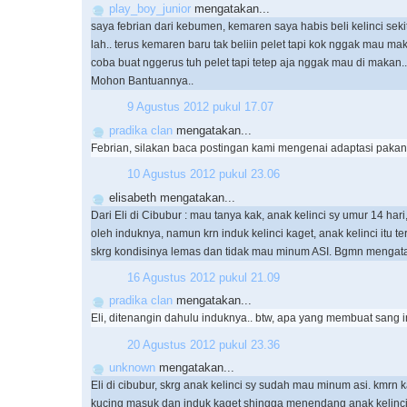
play_boy_junior
mengatakan...
saya febrian dari kebumen, kemaren saya habis beli kelinci sek
lah.. terus kemaren baru tak beliin pelet tapi kok nggak mau ma
coba buat nggerus tuh pelet tapi tetep aja nggak mau di makan..
Mohon Bantuannya..
9 Agustus 2012 pukul 17.07
pradika clan
mengatakan...
Febrian, silakan baca postingan kami mengenai adaptasi pakan 
10 Agustus 2012 pukul 23.06
elisabeth mengatakan...
Dari Eli di Cibubur : mau tanya kak, anak kelinci sy umur 14 hari
oleh induknya, namun krn induk kelinci kaget, anak kelinci itu te
skrg kondisinya lemas dan tidak mau minum ASI. Bgmn mengata
16 Agustus 2012 pukul 21.09
pradika clan
mengatakan...
Eli, ditenangin dahulu induknya.. btw, apa yang membuat sang 
20 Agustus 2012 pukul 23.36
unknown
mengatakan...
Eli di cibubur, skrg anak kelinci sy sudah mau minum asi. kmrn k
kucing masuk dan induk kaget shingga menendang anak kelinc