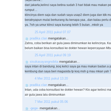
Saya zahra...
dari jakarta,kelinci saya betina sudah 3 hari tidak mau makan pe
rumput ...
klincinya diem saja dan sudah saya usap2 diem juga dan tdk 
beratnyapun mulai berkurang itu kenapa yaa...dan kalau perlu d
ya..?oh ya umur klinci saya kurang lebih 5 bulan...mksh ya
25 April 2011 pukul 07.07
pradika clan
mengatakan...
Zahra, coba berikan air gula jawa diminumkan ke kelincinya. K
belum baikan bisa konsultasi ke dokter hewan kepercayaan Mba
25 April 2011 pukul 09.19
sisukasayangnobita
mengatakan...
saya intan di bandung ,koq kelici saya ga mau makan badan.a pa
kembung dan saya beri magasida tp koq msh g mau mkan yah
4 Mei 2011 pukul 13.20
pradika clan
mengatakan...
Intan, uda coba konsultasi ke dokter hewan? Klo agar kelinci 
air gula jawa lalu diminumkan
7 Mei 2011 pukul 05.06
-gege-
mengatakan...