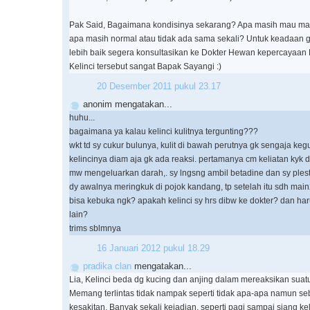
Pak Said, Bagaimana kondisinya sekarang? Apa masih mau m
apa masih normal atau tidak ada sama sekali? Untuk keadaan ge
lebih baik segera konsultasikan ke Dokter Hewan kepercayaan
Kelinci tersebut sangat Bapak Sayangi :)
20 Desember 2011 pukul 23.17
anonim mengatakan...
huhu...
bagaimana ya kalau kelinci kulitnya tergunting???
wkt td sy cukur bulunya, kulit di bawah perutnya gk sengaja kegu
kelincinya diam aja gk ada reaksi. pertamanya cm keliatan kyk d
mw mengeluarkan darah,. sy lngsng ambil betadine dan sy plest
dy awalnya meringkuk di pojok kandang, tp setelah itu sdh main2
bisa kebuka ngk? apakah kelinci sy hrs dibw ke dokter? dan har
lain?
trims sblmnya
16 Januari 2012 pukul 18.29
pradika clan
mengatakan...
Lia, Kelinci beda dg kucing dan anjing dalam mereaksikan suatu
Memang terlintas tidak nampak seperti tidak apa-apa namun se
kesakitan. Banyak sekali kejadian, seperti pagi sampai siang kel