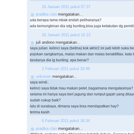
16 Januari 2011 pukul 07.37
pradika clan
mengatakan...
uda berapa lama mbak endah peliharanya?
ada kemungkinan dia sdg bunting,bisa juga ketakutan dg pemili
16 Januari 2011 pukul 10.13
juli andono mengatakan...
saya julian. kelinci saya (betina) kok akhir2 ini jadi lebih suka be
pojokan sangkarnya, malas makan dan malas beraktifitas. kata t
tandanya dia lg bunting. apa benar?
2 Februari 2011 pukul 18.49
unknown
mengatakan...
saya windi..
kelinci saya tidak mau makan pelet..bagaimana mengatasinya?
selama ini hanya saya beri jagung dan rumput gajah yang dilay
sudah cukup baik?
lalu di surabaya, dimana saya bisa mendapatkan hay?
terima kasih
6 Februari 2011 pukul 18.34
pradika clan
mengatakan...