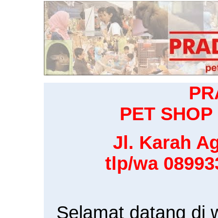
PR
PET SHOP 
Jl. Karah Ag
tlp/wa 0899
Selamat datang di 