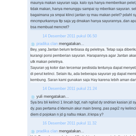
maunya makan sayuran saja. kalo sya hanya memberikan pelet, 
tidak makan, hanya menunggu sampai sy mberikan sayuran. se
bagaimana ya smpai klinci jantan sy mau makan pelet? pdahl s
mncmpurkannya ttp saja yg dmakan hanya sayurannya..dan ap
bsa membuat mencret?
14 Desember 2011 pukul 06.50
pradika clan
mengatakan...
Bey, yang Jantan belum terbiasa dg peletnya. Tetap saja diberi
kurangi porsi pemberian sayuran. Harapannya agar Jantan aka
utk makan peletnya.
Sayuran yg kotor dan tercemar pestisida tentunya dapat men
di perut kelinci. Selain itu, ada beberapa sayuran yg dapat mem
kembung. Saran kami gunakan saja Hay karena lebih aman dan h
14 Desember 2011 pukul 21.24
yuli mengatakan...
Sya bru bli kelinci 1 lincah bgt, nah ngliat dy sndrian kasian jd s
dy..pas pertama d ktemuin akur main breng..pas pagi2 ny kelinc
diem d pojokan n jd g nafsu mkan..it knpa y?
16 Desember 2011 pukul 11.32
pradika clan
mengatakan...