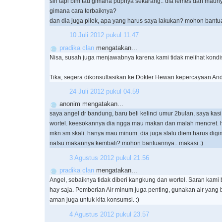
sih tapi blm tau gimana pupnya sekarang.. dia lemes dan maun
gimana cara terbaiknya?
dan dia juga pilek, apa yang harus saya lakukan? mohon bantua
10 Juli 2012 pukul 11.47
pradika clan
mengatakan...
Nisa, susah juga menjawabnya karena kami tidak melihat kondis
Tika, segera dikonsultasikan ke Dokter Hewan kepercayaan And
24 Juli 2012 pukul 04.59
anonim mengatakan...
saya angel dr bandung, baru beli kelinci umur 2bulan, saya ka
wortel. keesokannya dia ngga mau makan dan malah mencret. ha
mkn sm skali. hanya mau minum. dia juga slalu diem.harus digi
nafsu makannya kembali? mohon bantuannya.. makasi :)
3 Agustus 2012 pukul 21.56
pradika clan
mengatakan...
Angel, sebaiknya tidak diberi kangkung dan wortel. Saran kami 
hay saja. Pemberian Air minum juga penting, gunakan air yang 
aman juga untuk kita konsumsi. :)
4 Agustus 2012 pukul 23.57