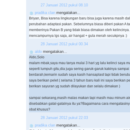
27 Januari 2012 pukul 08.10
pradika clan
mengatakan...
Briyan, Bisa karena lingkungan baru bisa juga karena masih da
perubahan adaptasi pakan. Sebelumnya biasa diberi pakan A t
memberinya Pakan B yang tidak biasa dimakan oleh kelincinya.
mencampurnya lgs saja, air hangat + gula merah secukpnya :)
28 Januari 2012 pukul 00.34
aldo
mengatakan...
Aldo,Solo
malam mbak,saya mau tanya mulai 3 hari yg lalu kelinci saya m
seperti lumpuh gitu,dia juga sering garuk-garuk kakinya sampai
berdarah,kemarin sudah saya kasih hansaplast tapi tidak beru
saya berikan pelet ( selama 3 tahun baru kali ini saya berikan p
berikan sayuran yg sudah dilayukan dan selalu dimakan )
sampai sekarang,masih malas makan tapi masih mau minum ai
disebabkan gatal-gatalnya itu ya?Bagaimana cara mengatasin
obat khusus?
28 Januari 2012 pukul 22.03
pradika clan
mengatakan...