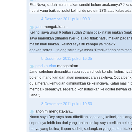
Eka Nova, sudah mulai makan sendiri belum anakannya? Jika s
nutrisi yang baik spt pelet kelinci dg protein 18% atau kalau ada 
4 Desember 2011 pukul 00.01
jane
mengatakan...
Kelinci saya umur 6 bulan sudah 24jam tidak nafsu makan (makan
saya mandikan (dihairdrayer) dia jadi tidak nafsu makan padah
masih mau makan.. kelinci saya itu kenapa ya mbak ?
apakah setres.... tolong saran nya mbak "Pradika" dan cara me
8 Desember 2011 pukul 16.05
pradika clan
mengatakan...
Jane, sebelum dimandikan apa sudah di cek kondisi kelincinya? K
boleh dimandikan dan akan memperparah sakitnya. Coba berika
gula merah, kemudian diminumkan ke kelincinya. Kalau masih 
membaik sebaiknya segera dikonsultasikan ke dokter hewan k
Jane :)
8 Desember 2011 pukul 19.50
anonim mengatakan...
Nama saya Bey, saya baru dibelikan sepasang kelinci jenis ang
sepertinya lebih tua dari yang jantan. setiap saya berikan pele
hanya yang betina, itupun sedikit, sedangkan yang jantan tida