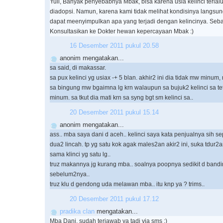
Yuli, Banyak penyebabnya Mbak, bisa karena usia kelinci terlal
diadopsi. Namun, karena kami tidak melihat kondisinya langsung
dapat meenyimpulkan apa yang terjadi dengan kelincinya. Seb
Konsultasikan ke Dokter hewan kepercayaan Mbak :)
16 Desember 2011 pukul 20.58
anonim mengatakan...
sa said, di makassar.
sa pux kelinci yg usiax -+ 5 blan. akhir2 ini dia tidak mw minum,
sa bingung mw bgaimna lg krn walaupun sa bujuk2 kelinci sa te
minum. sa tkut dia mati krn sa syng bgt sm kelinci sa..
20 Desember 2011 pukul 15.14
anonim mengatakan...
ass.. mba saya dani d aceh.. kelinci saya kata penjualnya sih s
dua2 lincah. tp yg satu kok agak males2an akir2 ini, suka tdur2
sama klinci yg satu lg..
truz makannya jg kurang mba.. soalnya poopnya sedikit d band
sebelum2nya..
truz klu d gendong uda melawan mba.. itu knp ya ? trims..
20 Desember 2011 pukul 17.12
pradika clan
mengatakan...
Mba Dani, sudah terjawab ya tadi via sms :)