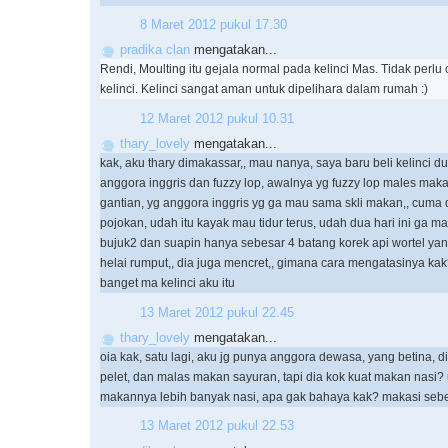
8 Maret 2012 pukul 17.30
pradika clan
mengatakan...
Rendi, Moulting itu gejala normal pada kelinci Mas. Tidak perl
kelinci. Kelinci sangat aman untuk dipelihara dalam rumah :)
12 Maret 2012 pukul 10.31
thary_lovely
mengatakan...
kak, aku thary dimakassar,, mau nanya, saya baru beli kelinci du
anggora inggris dan fuzzy lop, awalnya yg fuzzy lop males mak
gantian, yg anggora inggris yg ga mau sama skli makan,, cuma 
pojokan, udah itu kayak mau tidur terus, udah dua hari ini ga m
bujuk2 dan suapin hanya sebesar 4 batang korek api wortel ya
helai rumput,, dia juga mencret,, gimana cara mengatasinya ka
banget ma kelinci aku itu
13 Maret 2012 pukul 22.45
thary_lovely
mengatakan...
oia kak, satu lagi, aku jg punya anggora dewasa, yang betina,
pelet, dan malas makan sayuran, tapi dia kok kuat makan nasi?
makannya lebih banyak nasi, apa gak bahaya kak? makasi se
13 Maret 2012 pukul 22.53