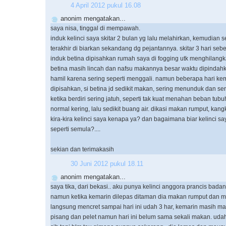
4 April 2012 pukul 16.08
anonim mengatakan...
saya nisa, tinggal di mempawah.
induk kelinci saya skitar 2 bulan yg lalu melahirkan, kemudian s
terakhir di biarkan sekandang dg pejantannya. skitar 3 hari se
induk betina dipisahkan rumah saya di fogging utk menghilangk
betina masih lincah dan nafsu makannya besar waktu dipindahk
hamil karena sering seperti menggali. namun beberapa hari ke
dipisahkan, si betina jd sedikit makan, sering menunduk dan se
ketika berdiri sering jatuh, seperti tak kuat menahan beban tub
normal kering, lalu sedikit buang air. dikasi makan rumput, kang
kira-kira kelinci saya kenapa ya? dan bagaimana biar kelinci sa
seperti semula?....
sekian dan terimakasih
30 Juni 2012 pukul 18.11
anonim mengatakan...
saya tika, dari bekasi.. aku punya kelinci anggora prancis bad
namun ketika kemarin dilepas ditaman dia makan rumput dan 
langsung mencret sampai hari ini udah 3 har, kemarin masih 
pisang dan pelet namun hari ini belum sama sekali makan. udah