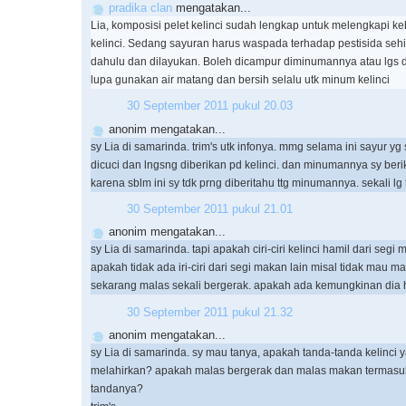
pradika clan
mengatakan...
Lia, komposisi pelet kelinci sudah lengkap untuk melengkapi ke
kelinci. Sedang sayuran harus waspada terhadap pestisida seh
dahulu dan dilayukan. Boleh dicampur diminumannya atau lgs 
lupa gunakan air matang dan bersih selalu utk minum kelinci
30 September 2011 pukul 20.03
anonim mengatakan...
sy Lia di samarinda. trim's utk infonya. mmg selama ini sayur yg 
dicuci dan lngsng diberikan pd kelinci. dan minumannya sy beri
karena sblm ini sy tdk prng diberitahu ttg minumannya. sekali lg 
30 September 2011 pukul 21.01
anonim mengatakan...
sy Lia di samarinda. tapi apakah ciri-ciri kelinci hamil dari segi
apakah tidak ada iri-ciri dari segi makan lain misal tidak mau m
sekarang malas sekali bergerak. apakah ada kemungkinan dia h
30 September 2011 pukul 21.32
anonim mengatakan...
sy Lia di samarinda. sy mau tanya, apakah tanda-tanda kelinci
melahirkan? apakah malas bergerak dan malas makan termasuk
tandanya?