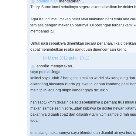
pradika clan
mengatakan...
Thary, Saran kami sebaiknya segera dikonsultasikan ke dokter 
Agar Kelinci mau makan pelet atau makanan baru tentu ada cara
terbiasa dengan makanan barunya. Di postingan terbaru kami k
membahas itu.
Untuk nasi sebaiknya dihentikan secara perlahan, jika diberika
dapat menimbulkan resiko gangguan dipencernaan kelinci
14 Maret 2012 pukul 10.12
anonim mengatakan...
saya putri di Jogja..
kelinci saya udah 2 hari g mau makan wortel atw kangkung dan 
dikandang,biasanya kl ada yg lewat di depan kandang pasti he
main,tp ini ada org didpn kandangnya dicuekin..
hari sabtu kmrn dikasih pelet (sebelumnya g pernah) trus mula
makan sampe senin sore..udah kubawa ke dokter hewan katany
pakannya diganti tiba2 dan dikasih vitamin,cm sampe dirmh m
juga..
dr td siang makanannya saya blender dan diambil air nya trus s