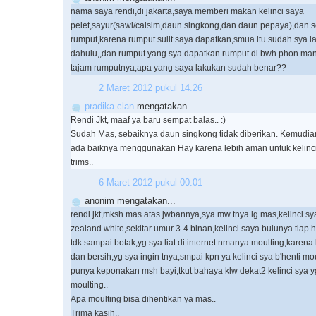
nama saya rendi,di jakarta,saya memberi makan kelinci saya
pelet,sayur(sawi/caisim,daun singkong,dan daun pepaya),dan se
rumput,karena rumput sulit saya dapatkan,smua itu sudah sya la
dahulu,,dan rumput yang sya dapatkan rumput di bwh phon mang
tajam rumputnya,apa yang saya lakukan sudah benar??
2 Maret 2012 pukul 14.26
pradika clan
mengatakan...
Rendi Jkt, maaf ya baru sempat balas.. :)
Sudah Mas, sebaiknya daun singkong tidak diberikan. Kemudia
ada baiknya menggunakan Hay karena lebih aman untuk kelinci
trims..
6 Maret 2012 pukul 00.01
anonim mengatakan...
rendi jkt,mksh mas atas jwbannya,sya mw tnya lg mas,kelinci sy
zealand white,sekitar umur 3-4 blnan,kelinci saya bulunya tiap ha
tdk sampai botak,yg sya liat di internet nmanya moulting,karena kl
dan bersih,yg sya ingin tnya,smpai kpn ya kelinci sya b'henti m
punya keponakan msh bayi,tkut bahaya klw dekat2 kelinci sya 
moulting..
Apa moulting bisa dihentikan ya mas..
Trima kasih..