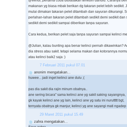
@Windi, pertama coba dibiasakan terlebih dahulu. Caranya beri 
makanan yg biasa mbak berikan dg takaran pelet lebih sedikit. 
mulai dimakan takaran pelet ditambah dan sayuran dikurangi. Se
perlahan-lahan takaran pelet ditambah sedikit demi sedikit dan
sedikit demi sedikit sampai diberikan tanpa sayuran.
Cara kedua, berikan pelet saja tanpa sayuran sampai kelinci 
@Julian, kalau bunting apa benar kelinci pernah dikawinkan?
dia stress atau sakit. tetapi selama makan dan kotorannya norm
atau kelinci baik2 saja :)
7 Februari 2011 pukul 07.01
anonim mengatakan...
huwee... jadi inget kelinci ane dulu ;(
pas dia sakit dia rajin minum obatnya..
ane sering bicara'' sama kelinci ane yg sakit saking sayangnya,
gk kayak kelinci ane yg lain, kelinci ane yg satu ini nuruttttt bgt,
ternyata obatnya gk manjur, kelinci yg ane sayangi mati ngadep
29 Maret 2011 pukul 15.49
zahra mengatakan...