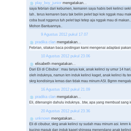
play_boy_junior
mengatakan...
saya febrian dari kebumen, kemaren saya habis beli kelinci sek
lah.. terus kemaren baru tak beliin pelet tapi kok nggak mau ma
coba buat nggerus tuh pelet tapi tetep aja nggak mau di makan..
Mohon Bantuannya..
9 Agustus 2012 pukul 17.07
pradika clan
mengatakan...
Febrian, silakan baca postingan kami mengenai adaptasi pakan 
10 Agustus 2012 pukul 23.06
elisabeth mengatakan...
Dari Eli di Cibubur : mau tanya kak, anak kelinci sy umur 14 hari
oleh induknya, namun krn induk kelinci kaget, anak kelinci itu te
skrg kondisinya lemas dan tidak mau minum ASI. Bgmn mengata
16 Agustus 2012 pukul 21.09
pradika clan
mengatakan...
Eli, ditenangin dahulu induknya.. btw, apa yang membuat sang 
20 Agustus 2012 pukul 23.36
unknown
mengatakan...
Eli di cibubur, skrg anak kelinci sy sudah mau minum asi. kmrn k
kucing masuk dan induk kaget shingga menendang anak kelinc