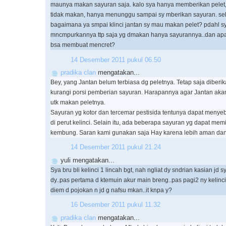
maunya makan sayuran saja. kalo sya hanya memberikan pelet, 
tidak makan, hanya menunggu sampai sy mberikan sayuran. se
bagaimana ya smpai klinci jantan sy mau makan pelet? pdahl s
mncmpurkannya ttp saja yg dmakan hanya sayurannya..dan ap
bsa membuat mencret?
14 Desember 2011 pukul 06.50
pradika clan
mengatakan...
Bey, yang Jantan belum terbiasa dg peletnya. Tetap saja diberi
kurangi porsi pemberian sayuran. Harapannya agar Jantan aka
utk makan peletnya.
Sayuran yg kotor dan tercemar pestisida tentunya dapat men
di perut kelinci. Selain itu, ada beberapa sayuran yg dapat mem
kembung. Saran kami gunakan saja Hay karena lebih aman dan h
14 Desember 2011 pukul 21.24
yuli mengatakan...
Sya bru bli kelinci 1 lincah bgt, nah ngliat dy sndrian kasian jd s
dy..pas pertama d ktemuin akur main breng..pas pagi2 ny kelinc
diem d pojokan n jd g nafsu mkan..it knpa y?
16 Desember 2011 pukul 11.32
pradika clan
mengatakan...