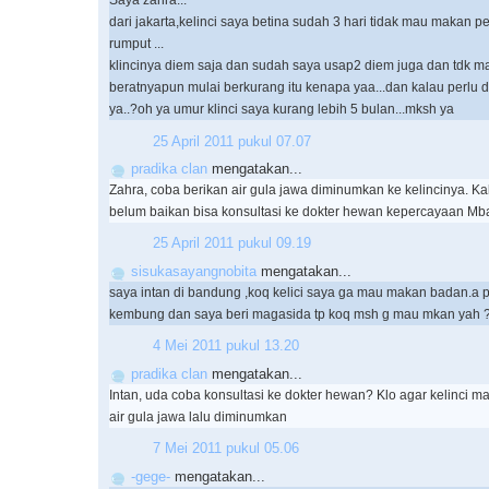
Saya zahra...
dari jakarta,kelinci saya betina sudah 3 hari tidak mau makan pe
rumput ...
klincinya diem saja dan sudah saya usap2 diem juga dan tdk 
beratnyapun mulai berkurang itu kenapa yaa...dan kalau perlu d
ya..?oh ya umur klinci saya kurang lebih 5 bulan...mksh ya
25 April 2011 pukul 07.07
pradika clan
mengatakan...
Zahra, coba berikan air gula jawa diminumkan ke kelincinya. K
belum baikan bisa konsultasi ke dokter hewan kepercayaan Mba
25 April 2011 pukul 09.19
sisukasayangnobita
mengatakan...
saya intan di bandung ,koq kelici saya ga mau makan badan.a pa
kembung dan saya beri magasida tp koq msh g mau mkan yah
4 Mei 2011 pukul 13.20
pradika clan
mengatakan...
Intan, uda coba konsultasi ke dokter hewan? Klo agar kelinci 
air gula jawa lalu diminumkan
7 Mei 2011 pukul 05.06
-gege-
mengatakan...