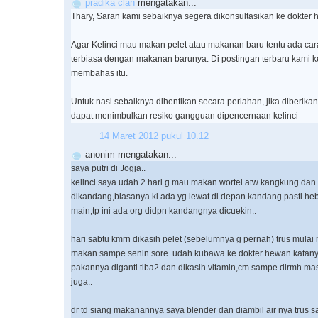
pradika clan
mengatakan...
Thary, Saran kami sebaiknya segera dikonsultasikan ke dokter 
Agar Kelinci mau makan pelet atau makanan baru tentu ada cara
terbiasa dengan makanan barunya. Di postingan terbaru kami k
membahas itu.
Untuk nasi sebaiknya dihentikan secara perlahan, jika diberika
dapat menimbulkan resiko gangguan dipencernaan kelinci
14 Maret 2012 pukul 10.12
anonim mengatakan...
saya putri di Jogja..
kelinci saya udah 2 hari g mau makan wortel atw kangkung dan 
dikandang,biasanya kl ada yg lewat di depan kandang pasti he
main,tp ini ada org didpn kandangnya dicuekin..
hari sabtu kmrn dikasih pelet (sebelumnya g pernah) trus mula
makan sampe senin sore..udah kubawa ke dokter hewan katany
pakannya diganti tiba2 dan dikasih vitamin,cm sampe dirmh m
juga..
dr td siang makanannya saya blender dan diambil air nya trus s