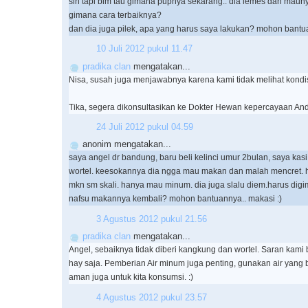
sih tapi blm tau gimana pupnya sekarang.. dia lemes dan maun
gimana cara terbaiknya?
dan dia juga pilek, apa yang harus saya lakukan? mohon bantua
10 Juli 2012 pukul 11.47
pradika clan
mengatakan...
Nisa, susah juga menjawabnya karena kami tidak melihat kondis
Tika, segera dikonsultasikan ke Dokter Hewan kepercayaan And
24 Juli 2012 pukul 04.59
anonim mengatakan...
saya angel dr bandung, baru beli kelinci umur 2bulan, saya ka
wortel. keesokannya dia ngga mau makan dan malah mencret. ha
mkn sm skali. hanya mau minum. dia juga slalu diem.harus digi
nafsu makannya kembali? mohon bantuannya.. makasi :)
3 Agustus 2012 pukul 21.56
pradika clan
mengatakan...
Angel, sebaiknya tidak diberi kangkung dan wortel. Saran kami 
hay saja. Pemberian Air minum juga penting, gunakan air yang 
aman juga untuk kita konsumsi. :)
4 Agustus 2012 pukul 23.57