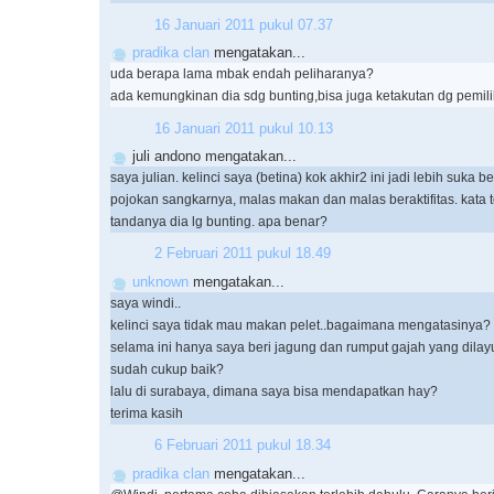
16 Januari 2011 pukul 07.37
pradika clan
mengatakan...
uda berapa lama mbak endah peliharanya?
ada kemungkinan dia sdg bunting,bisa juga ketakutan dg pemili
16 Januari 2011 pukul 10.13
juli andono mengatakan...
saya julian. kelinci saya (betina) kok akhir2 ini jadi lebih suka be
pojokan sangkarnya, malas makan dan malas beraktifitas. kata t
tandanya dia lg bunting. apa benar?
2 Februari 2011 pukul 18.49
unknown
mengatakan...
saya windi..
kelinci saya tidak mau makan pelet..bagaimana mengatasinya?
selama ini hanya saya beri jagung dan rumput gajah yang dilay
sudah cukup baik?
lalu di surabaya, dimana saya bisa mendapatkan hay?
terima kasih
6 Februari 2011 pukul 18.34
pradika clan
mengatakan...