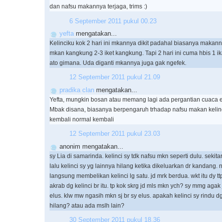
dan nafsu makannya terjaga, trims :)
6 September 2011 pukul 00.23
yefta
mengatakan...
Kelinciku kok 2 hari ini mkannya dikit padahal biasanya makann
mkan kangkung 2-3 iket kangkung. Tapi 2 hari ini cuma hbis 1 ika
ato gimana. Uda diganti mkannya juga gak ngefek.
12 September 2011 pukul 21.09
pradika clan
mengatakan...
Yefta, mungkin bosan atau memang lagi ada pergantian cuaca e
Mbak disana, biasanya berpengaruh trhadap nafsu makan kelinc
kembali normal kembali
12 September 2011 pukul 23.03
anonim mengatakan...
sy Lia di samarinda. kelinci sy tdk nafsu mkn seperti dulu. sekit
lalu kelinci sy yg lainnya hilang ketika dikeluarkan dr kandang.
langsung membelikan kelinci lg satu. jd mrk berdua. wkt itu dy t
akrab dg kelinci br itu. tp kok skrg jd mls mkn ych? sy mmg aga
elus. klw mw ngasih mkn sj br sy elus. apakah kelinci sy rindu 
hilang? atau ada mslh lain?
30 September 2011 pukul 18.36