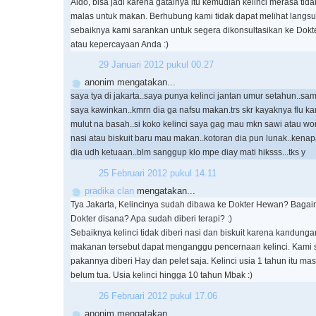
Aldo, bisa jadi karena gatalnya itu kemudian kelinci merasa ti
malas untuk makan. Berhubung kami tidak dapat melihat langsu
sebaiknya kami sarankan untuk segera dikonsultasikan ke Dokt
atau kepercayaan Anda :)
29 Januari 2012 pukul 00.27
anonim mengatakan...
saya tya di jakarta..saya punya kelinci jantan umur setahun..sam
saya kawinkan..kmrn dia ga nafsu makan.trs skr kayaknya flu 
mulut na basah..si koko kelinci saya gag mau mkn sawi atau wor
nasi atau biskuit baru mau makan..kotoran dia pun lunak..kenapa
dia udh ketuaan..blm sanggup klo mpe diay mati hiksss...tks y
25 Februari 2012 pukul 14.11
pradika clan
mengatakan...
Tya Jakarta, Kelincinya sudah dibawa ke Dokter Hewan? Baga
Dokter disana? Apa sudah diberi terapi? :)
Sebaiknya kelinci tidak diberi nasi dan biskuit karena kandung
makanan tersebut dapat menganggu pencernaan kelinci. Kami 
pakannya diberi Hay dan pelet saja. Kelinci usia 1 tahun itu ma
belum tua. Usia kelinci hingga 10 tahun Mbak :)
26 Februari 2012 pukul 17.06
anonim mengatakan...