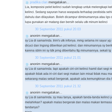
pradika clan
mengatakan...
Lia, komposisi pelet kelinci sudah lengkap untuk melengkapi ke
kelinci. Sedang sayuran harus waspada terhadap pestisida seh
dahulu dan dilayukan. Boleh dicampur diminumannya atau lgs 
lupa gunakan air matang dan bersih selalu utk minum kelinci
30 September 2011 pukul 20.03
anonim mengatakan...
sy Lia di samarinda. trim's utk infonya. mmg selama ini sayur yg 
dicuci dan lngsng diberikan pd kelinci. dan minumannya sy beri
karena sblm ini sy tdk prng diberitahu ttg minumannya. sekali lg 
30 September 2011 pukul 21.01
anonim mengatakan...
sy Lia di samarinda. tapi apakah ciri-ciri kelinci hamil dari segi
apakah tidak ada iri-ciri dari segi makan lain misal tidak mau m
sekarang malas sekali bergerak. apakah ada kemungkinan dia h
30 September 2011 pukul 21.32
anonim mengatakan...
sy Lia di samarinda. sy mau tanya, apakah tanda-tanda kelinci
melahirkan? apakah malas bergerak dan malas makan termasuk
tandanya?