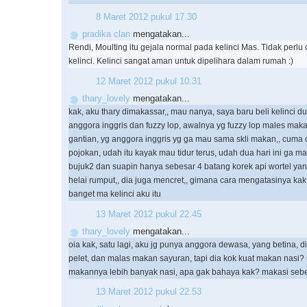
8 Maret 2012 pukul 17.30
pradika clan
mengatakan...
Rendi, Moulting itu gejala normal pada kelinci Mas. Tidak perl
kelinci. Kelinci sangat aman untuk dipelihara dalam rumah :)
12 Maret 2012 pukul 10.31
thary_lovely
mengatakan...
kak, aku thary dimakassar,, mau nanya, saya baru beli kelinci du
anggora inggris dan fuzzy lop, awalnya yg fuzzy lop males mak
gantian, yg anggora inggris yg ga mau sama skli makan,, cuma 
pojokan, udah itu kayak mau tidur terus, udah dua hari ini ga m
bujuk2 dan suapin hanya sebesar 4 batang korek api wortel ya
helai rumput,, dia juga mencret,, gimana cara mengatasinya ka
banget ma kelinci aku itu
13 Maret 2012 pukul 22.45
thary_lovely
mengatakan...
oia kak, satu lagi, aku jg punya anggora dewasa, yang betina,
pelet, dan malas makan sayuran, tapi dia kok kuat makan nasi?
makannya lebih banyak nasi, apa gak bahaya kak? makasi se
13 Maret 2012 pukul 22.53