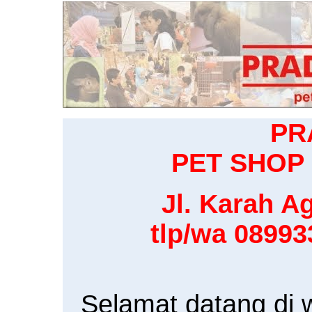
PR
PET SHOP 
Jl. Karah Ag
tlp/wa 0899
Selamat datang di 