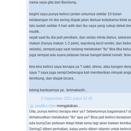
nama saya gita dari Bandung..
begini saya punya kelinci jantan umurnya sekitar 10 bulan
belakangan ini dia sering diajak jalan (keluar kota)karna tidak
lalu sudah sekitar 4 hari adik dan ibu saya yang cukup dekat d
mudik..
sejak saat itu dia jadi pendiam, dan selalu minta dielus, sekaran
makan (hanya makan 1-2 pelet, sepotong kecil wortel, dan beber
selada), sempat juga saat sedang melakukan "itu" tiba-tiba kelu
juga sempat ada suara petasan besar banget dekat rumah, feses
kira-kira kelinci saya kenapa ya ? sakit, stress, atau kangen de
saya ? saya juga sempt beberapa kali memberikan minyak angin 
kembung, dan diajak bicara..
tolong bantuannya ya.. terimakasih...
3 September 2011 pukul 22.45
pradika clan
mengatakan...
Gita, punya kelinci berapa ekor ya? Sebelumnya bagaimana? d
dimaksudkan melakukan "itu" apa ya? Bisa jadi kelinci kesepian
ada bunyi2an petasan tetapi tidak lama lagi akan baikan kembali
Sering2 diberi perhatian, kalau perlu diberi vitamin untuk kelincin