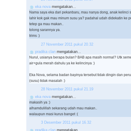
eka nova
mengatakan...
Nama saya eka dari pekanbaru, mau nanya dong, anak kelinci 
lahir kok gak mau minum susu ya? padahal udah didekatin ke pu
tetep ga mau makan..
tolong sarannya ya.
trims :)
27 November 2011 pukul 20.32
pradika clan
mengatakan...
Nurul, usianya berapa bulan? BAB apa masih normal? Utk seme
air+gula merah dahulu ya ke kelincinya :)
Eka Nova, selama badan bayinya tersebut tidak dingin dan perutn
(susu) tidak masalah :)
28 November 2011 pukul 21.19
eka nova
mengatakan...
makasih ya :)
alhamdulillah sekarang udah mau makan..
walaupun masi kurus banget :(
3 Desember 2011 pukul 16.32
pradika clan
mengatakan...