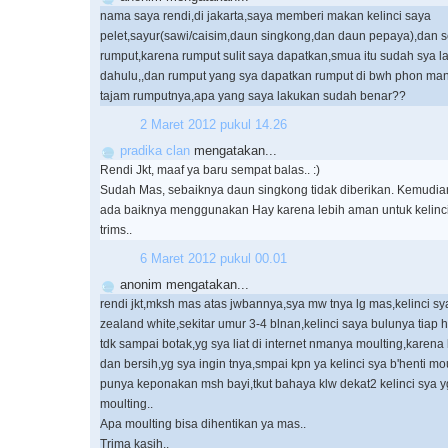
nama saya rendi,di jakarta,saya memberi makan kelinci saya
pelet,sayur(sawi/caisim,daun singkong,dan daun pepaya),dan se
rumput,karena rumput sulit saya dapatkan,smua itu sudah sya la
dahulu,,dan rumput yang sya dapatkan rumput di bwh phon mang
tajam rumputnya,apa yang saya lakukan sudah benar??
2 Maret 2012 pukul 14.26
pradika clan
mengatakan...
Rendi Jkt, maaf ya baru sempat balas.. :)
Sudah Mas, sebaiknya daun singkong tidak diberikan. Kemudia
ada baiknya menggunakan Hay karena lebih aman untuk kelinci
trims..
6 Maret 2012 pukul 00.01
anonim mengatakan...
rendi jkt,mksh mas atas jwbannya,sya mw tnya lg mas,kelinci sy
zealand white,sekitar umur 3-4 blnan,kelinci saya bulunya tiap ha
tdk sampai botak,yg sya liat di internet nmanya moulting,karena kl
dan bersih,yg sya ingin tnya,smpai kpn ya kelinci sya b'henti m
punya keponakan msh bayi,tkut bahaya klw dekat2 kelinci sya 
moulting..
Apa moulting bisa dihentikan ya mas..
Trima kasih..