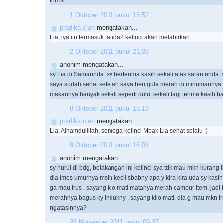
trim's
1 Oktober 2011 pukul 13.52
pradika clan
mengatakan...
Lia, iya itu termasuk tanda2 kelinci akan melahirkan
2 Oktober 2011 pukul 21.08
anonim mengatakan...
sy Lia di Samarinda. sy berterima kasih sekali atas saran anda. 
saya sudah sehat setelah saya beri gula merah di minumannya.
makannya banyak sekali seperti dulu. sekali lagi terima kasih b
8 Oktober 2011 pukul 18.19
pradika clan
mengatakan...
Lia, Alhamdulillah, semoga kelinci Mbak Lia sehat selalu :)
9 Oktober 2011 pukul 16.06
anonim mengatakan...
sy nurul di bdg, belakangan ini kelinci sya tdk mau mkn kurang l
dia lmes umurnya msih kecil sbabny apa y kira kira uda sy kasih
ga mau trus , sayang klo mati matanya merah campur item, jadi k
merahnya bagus ky indukny , sayang kllo mati, dia g mau mkn tr
ngatasinnya?
26 November 2011 pukul 09.37