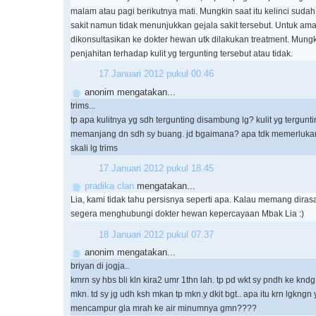
malam atau pagi berikutnya mati. Mungkin saat itu kelinci sud
sakit namun tidak menunjukkan gejala sakit tersebut. Untuk a
dikonsultasikan ke dokter hewan utk dilakukan treatment. Mungk
penjahitan terhadap kulit yg tergunting tersebut atau tidak.
17 Januari 2012 pukul 00.46
anonim mengatakan...
trims...
tp apa kulitnya yg sdh tergunting disambung lg? kulit yg terguntin
memanjang dn sdh sy buang. jd bgaimana? apa tdk memerlukan k
skali lg trims
17 Januari 2012 pukul 18.45
pradika clan
mengatakan...
Lia, kami tidak tahu persisnya seperti apa. Kalau memang diras
segera menghubungi dokter hewan kepercayaan Mbak Lia :)
18 Januari 2012 pukul 07.37
anonim mengatakan...
briyan di jogja..
kmrn sy hbs bli kln kira2 umr 1thn lah. tp pd wkt sy pndh ke knd
mkn. td sy jg udh ksh mkan tp mkn.y dkit bgt.. apa itu krn lgkngn 
mencampur gla mrah ke air minumnya gmn????