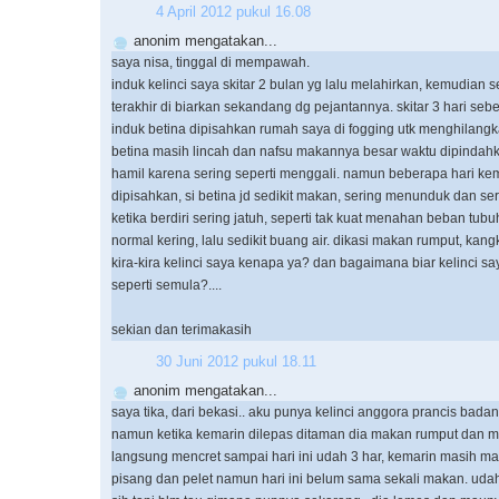
4 April 2012 pukul 16.08
anonim mengatakan...
saya nisa, tinggal di mempawah.
induk kelinci saya skitar 2 bulan yg lalu melahirkan, kemudian s
terakhir di biarkan sekandang dg pejantannya. skitar 3 hari se
induk betina dipisahkan rumah saya di fogging utk menghilangk
betina masih lincah dan nafsu makannya besar waktu dipindahk
hamil karena sering seperti menggali. namun beberapa hari ke
dipisahkan, si betina jd sedikit makan, sering menunduk dan se
ketika berdiri sering jatuh, seperti tak kuat menahan beban tub
normal kering, lalu sedikit buang air. dikasi makan rumput, kang
kira-kira kelinci saya kenapa ya? dan bagaimana biar kelinci sa
seperti semula?....
sekian dan terimakasih
30 Juni 2012 pukul 18.11
anonim mengatakan...
saya tika, dari bekasi.. aku punya kelinci anggora prancis bad
namun ketika kemarin dilepas ditaman dia makan rumput dan 
langsung mencret sampai hari ini udah 3 har, kemarin masih 
pisang dan pelet namun hari ini belum sama sekali makan. udah