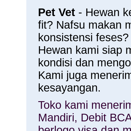
Pet Vet
- Hewan k
fit? Nafsu makan
konsistensi feses?
Hewan kami siap 
kondisi dan meng
Kami juga menerim
kesayangan.
Toko kami menerim
Mandiri, Debit BCA
berlogo visa dan m