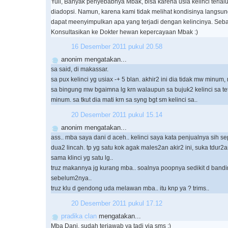
Yuli, Banyak penyebabnya Mbak, bisa karena usia kelinci terlal
diadopsi. Namun, karena kami tidak melihat kondisinya langsung
dapat meenyimpulkan apa yang terjadi dengan kelincinya. Seb
Konsultasikan ke Dokter hewan kepercayaan Mbak :)
16 Desember 2011 pukul 20.58
anonim mengatakan...
sa said, di makassar.
sa pux kelinci yg usiax -+ 5 blan. akhir2 ini dia tidak mw minum,
sa bingung mw bgaimna lg krn walaupun sa bujuk2 kelinci sa te
minum. sa tkut dia mati krn sa syng bgt sm kelinci sa..
20 Desember 2011 pukul 15.14
anonim mengatakan...
ass.. mba saya dani d aceh.. kelinci saya kata penjualnya sih s
dua2 lincah. tp yg satu kok agak males2an akir2 ini, suka tdur2
sama klinci yg satu lg..
truz makannya jg kurang mba.. soalnya poopnya sedikit d band
sebelum2nya..
truz klu d gendong uda melawan mba.. itu knp ya ? trims..
20 Desember 2011 pukul 17.12
pradika clan
mengatakan...
Mba Dani, sudah terjawab ya tadi via sms :)