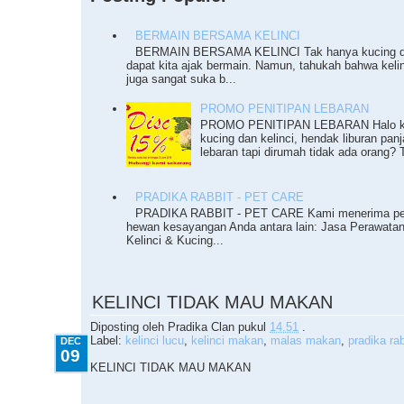
BERMAIN BERSAMA KELINCI
BERMAIN BERSAMA KELINCI Tak hanya kucing da
dapat kita ajak bermain. Namun, tahukah bahwa keli
juga sangat suka b...
PROMO PENITIPAN LEBARAN
PROMO PENITIPAN LEBARAN Halo ka
kucing dan kelinci, hendak liburan pan
lebaran tapi dirumah tidak ada orang? T
PRADIKA RABBIT - PET CARE
PRADIKA RABBIT - PET CARE Kami menerima pe
hewan kesayangan Anda antara lain: Jasa Perawata
Kelinci & Kucing...
12.09.2010
KELINCI TIDAK MAU MAKAN
Diposting oleh
Pradika Clan
pukul
14.51
.
Label:
kelinci lucu
,
kelinci makan
,
malas makan
,
pradika rab
DEC
09
KELINCI TIDAK MAU MAKAN