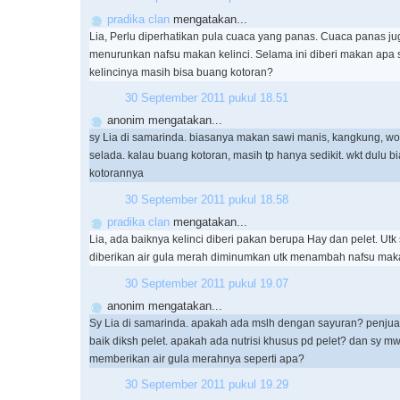
pradika clan
mengatakan...
Lia, Perlu diperhatikan pula cuaca yang panas. Cuaca panas ju
menurunkan nafsu makan kelinci. Selama ini diberi makan apa 
kelincinya masih bisa buang kotoran?
30 September 2011 pukul 18.51
anonim mengatakan...
sy Lia di samarinda. biasanya makan sawi manis, kangkung, wor
selada. kalau buang kotoran, masih tp hanya sedikit. wkt dulu b
kotorannya
30 September 2011 pukul 18.58
pradika clan
mengatakan...
Lia, ada baiknya kelinci diberi pakan berupa Hay dan pelet. Ut
diberikan air gula merah diminumkan utk menambah nafsu mak
30 September 2011 pukul 19.07
anonim mengatakan...
Sy Lia di samarinda. apakah ada mslh dengan sayuran? penjual k
baik diksh pelet. apakah ada nutrisi khusus pd pelet? dan sy mw
memberikan air gula merahnya seperti apa?
30 September 2011 pukul 19.29