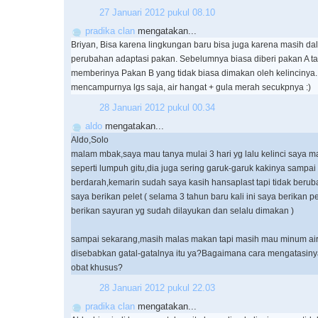
27 Januari 2012 pukul 08.10
pradika clan
mengatakan...
Briyan, Bisa karena lingkungan baru bisa juga karena masih da
perubahan adaptasi pakan. Sebelumnya biasa diberi pakan A t
memberinya Pakan B yang tidak biasa dimakan oleh kelincinya.
mencampurnya lgs saja, air hangat + gula merah secukpnya :)
28 Januari 2012 pukul 00.34
aldo
mengatakan...
Aldo,Solo
malam mbak,saya mau tanya mulai 3 hari yg lalu kelinci saya m
seperti lumpuh gitu,dia juga sering garuk-garuk kakinya sampai
berdarah,kemarin sudah saya kasih hansaplast tapi tidak beru
saya berikan pelet ( selama 3 tahun baru kali ini saya berikan p
berikan sayuran yg sudah dilayukan dan selalu dimakan )
sampai sekarang,masih malas makan tapi masih mau minum ai
disebabkan gatal-gatalnya itu ya?Bagaimana cara mengatasin
obat khusus?
28 Januari 2012 pukul 22.03
pradika clan
mengatakan...