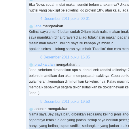
Eka Nova, sudah mulai makan sendiri belum anakannya? Jika s
nutrisi yang baik spt pelet kelinci dg protein 18% atau kalau ada 
4 Desember 2011 pukul 00.01
jane
mengatakan...
Kelinci saya umur 6 bulan sudah 24jam tidak nafsu makan (makan
saya mandikan (dihairdrayer) dia jadi tidak nafsu makan padah
masih mau makan.. kelinci saya itu kenapa ya mbak ?
apakah setres.... tolong saran nya mbak "Pradika" dan cara me
8 Desember 2011 pukul 16.05
pradika clan
mengatakan...
Jane, sebelum dimandikan apa sudah di cek kondisi kelincinya? K
boleh dimandikan dan akan memperparah sakitnya. Coba berika
gula merah, kemudian diminumkan ke kelincinya. Kalau masih 
membaik sebaiknya segera dikonsultasikan ke dokter hewan k
Jane :)
8 Desember 2011 pukul 19.50
anonim mengatakan...
Nama saya Bey, saya baru dibelikan sepasang kelinci jenis ang
sepertinya lebih tua dari yang jantan. setiap saya berikan pele
hanya yang betina, itupun sedikit, sedangkan yang jantan tida