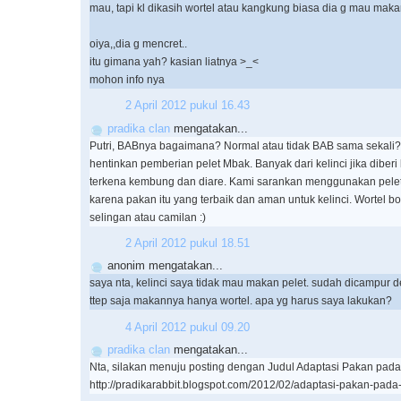
mau, tapi kl dikasih wortel atau kangkung biasa dia g mau maka
oiya,,dia g mencret..
itu gimana yah? kasian liatnya >_<
mohon info nya
2 April 2012 pukul 16.43
pradika clan
mengatakan...
Putri, BABnya bagaimana? Normal atau tidak BAB sama sekali
hentinkan pemberian pelet Mbak. Banyak dari kelinci jika diber
terkena kembung dan diare. Kami sarankan menggunakan pelet
karena pakan itu yang terbaik dan aman untuk kelinci. Wortel b
selingan atau camilan :)
2 April 2012 pukul 18.51
anonim mengatakan...
saya nta, kelinci saya tidak mau makan pelet. sudah dicampur d
ttep saja makannya hanya wortel. apa yg harus saya lakukan?
4 April 2012 pukul 09.20
pradika clan
mengatakan...
Nta, silakan menuju posting dengan Judul Adaptasi Pakan pada K
http://pradikarabbit.blogspot.com/2012/02/adaptasi-pakan-pada-