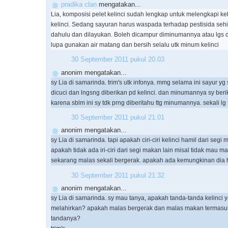
pradika clan
mengatakan...
Lia, komposisi pelet kelinci sudah lengkap untuk melengkapi ke
kelinci. Sedang sayuran harus waspada terhadap pestisida seh
dahulu dan dilayukan. Boleh dicampur diminumannya atau lgs 
lupa gunakan air matang dan bersih selalu utk minum kelinci
30 September 2011 pukul 20.03
anonim mengatakan...
sy Lia di samarinda. trim's utk infonya. mmg selama ini sayur yg 
dicuci dan lngsng diberikan pd kelinci. dan minumannya sy beri
karena sblm ini sy tdk prng diberitahu ttg minumannya. sekali lg 
30 September 2011 pukul 21.01
anonim mengatakan...
sy Lia di samarinda. tapi apakah ciri-ciri kelinci hamil dari segi
apakah tidak ada iri-ciri dari segi makan lain misal tidak mau m
sekarang malas sekali bergerak. apakah ada kemungkinan dia h
30 September 2011 pukul 21.32
anonim mengatakan...
sy Lia di samarinda. sy mau tanya, apakah tanda-tanda kelinci
melahirkan? apakah malas bergerak dan malas makan termasuk
tandanya?