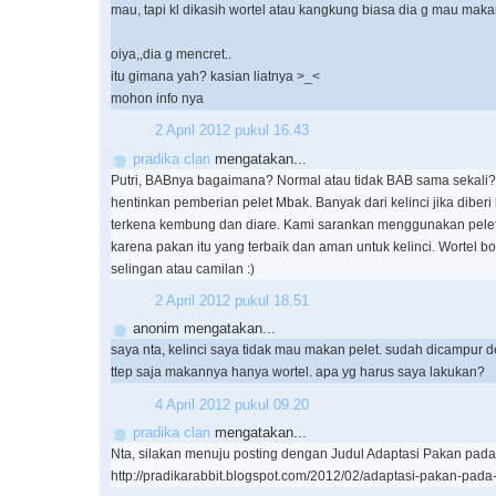
mau, tapi kl dikasih wortel atau kangkung biasa dia g mau maka
oiya,,dia g mencret..
itu gimana yah? kasian liatnya >_<
mohon info nya
2 April 2012 pukul 16.43
pradika clan
mengatakan...
Putri, BABnya bagaimana? Normal atau tidak BAB sama sekali
hentinkan pemberian pelet Mbak. Banyak dari kelinci jika diber
terkena kembung dan diare. Kami sarankan menggunakan pelet
karena pakan itu yang terbaik dan aman untuk kelinci. Wortel b
selingan atau camilan :)
2 April 2012 pukul 18.51
anonim mengatakan...
saya nta, kelinci saya tidak mau makan pelet. sudah dicampur d
ttep saja makannya hanya wortel. apa yg harus saya lakukan?
4 April 2012 pukul 09.20
pradika clan
mengatakan...
Nta, silakan menuju posting dengan Judul Adaptasi Pakan pada K
http://pradikarabbit.blogspot.com/2012/02/adaptasi-pakan-pada-