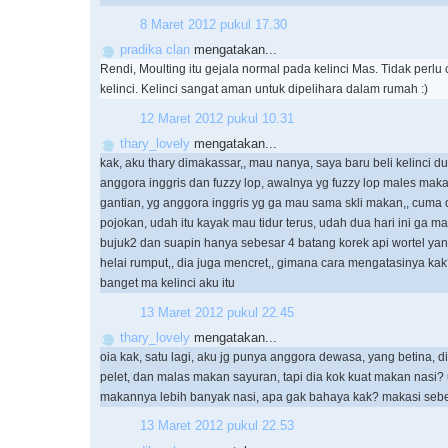
8 Maret 2012 pukul 17.30
pradika clan
mengatakan...
Rendi, Moulting itu gejala normal pada kelinci Mas. Tidak perl
kelinci. Kelinci sangat aman untuk dipelihara dalam rumah :)
12 Maret 2012 pukul 10.31
thary_lovely
mengatakan...
kak, aku thary dimakassar,, mau nanya, saya baru beli kelinci du
anggora inggris dan fuzzy lop, awalnya yg fuzzy lop males mak
gantian, yg anggora inggris yg ga mau sama skli makan,, cuma 
pojokan, udah itu kayak mau tidur terus, udah dua hari ini ga m
bujuk2 dan suapin hanya sebesar 4 batang korek api wortel ya
helai rumput,, dia juga mencret,, gimana cara mengatasinya ka
banget ma kelinci aku itu
13 Maret 2012 pukul 22.45
thary_lovely
mengatakan...
oia kak, satu lagi, aku jg punya anggora dewasa, yang betina,
pelet, dan malas makan sayuran, tapi dia kok kuat makan nasi?
makannya lebih banyak nasi, apa gak bahaya kak? makasi se
13 Maret 2012 pukul 22.53