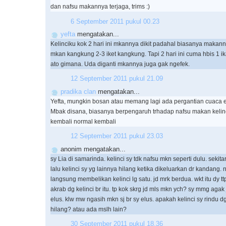
dan nafsu makannya terjaga, trims :)
6 September 2011 pukul 00.23
yefta
mengatakan...
Kelinciku kok 2 hari ini mkannya dikit padahal biasanya makann
mkan kangkung 2-3 iket kangkung. Tapi 2 hari ini cuma hbis 1 ika
ato gimana. Uda diganti mkannya juga gak ngefek.
12 September 2011 pukul 21.09
pradika clan
mengatakan...
Yefta, mungkin bosan atau memang lagi ada pergantian cuaca e
Mbak disana, biasanya berpengaruh trhadap nafsu makan kelinc
kembali normal kembali
12 September 2011 pukul 23.03
anonim mengatakan...
sy Lia di samarinda. kelinci sy tdk nafsu mkn seperti dulu. sekit
lalu kelinci sy yg lainnya hilang ketika dikeluarkan dr kandang.
langsung membelikan kelinci lg satu. jd mrk berdua. wkt itu dy t
akrab dg kelinci br itu. tp kok skrg jd mls mkn ych? sy mmg aga
elus. klw mw ngasih mkn sj br sy elus. apakah kelinci sy rindu 
hilang? atau ada mslh lain?
30 September 2011 pukul 18.36