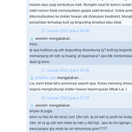
malam atau pagi berikutnya mati. Mungkin saat itu kelinci sud
sakit namun tidak menunjukkan gejala sakit tersebut. Untuk a
dikonsultasikan ke dokter hewan utk dilakukan treatment. Mungk
penjahitan terhadap kulit yg tergunting tersebut atau tidak.
17 Januari 2012 pukul 00.46
anonim mengatakan...
trims...
tp apa kulitnya yg sdh tergunting disambung lg? kulit yg terguntin
memanjang dn sdh sy buang. jd bgaimana? apa tdk memerlukan k
skali lg trims
17 Januari 2012 pukul 18.45
pradika clan
mengatakan...
Lia, kami tidak tahu persisnya seperti apa. Kalau memang diras
segera menghubungi dokter hewan kepercayaan Mbak Lia :)
18 Januari 2012 pukul 07.37
anonim mengatakan...
briyan di jogja..
kmrn sy hbs bli kln kira2 umr 1thn lah. tp pd wkt sy pndh ke knd
mkn. td sy jg udh ksh mkan tp mkn.y dkit bgt.. apa itu krn lgkngn 
mencampur gla mrah ke air minumnya gmn????