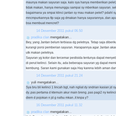
maunya makan sayuran saja. kalo sya hanya memberikan pelet, 
tidak makan, hanya menunggu sampai sy mberikan sayuran. se
bagaimana ya smpai klinci jantan sy mau makan pelet? pdahl s
mncmpurkannya ttp saja yg dmakan hanya sayurannya..dan ap
bsa membuat mencret?
14 Desember 2011 pukul 06.50
pradika clan
mengatakan...
Bey, yang Jantan belum terbiasa dg peletnya. Tetap saja diberi
kurangi porsi pemberian sayuran. Harapannya agar Jantan aka
utk makan peletnya.
Sayuran yg kotor dan tercemar pestisida tentunya dapat men
di perut kelinci. Selain itu, ada beberapa sayuran yg dapat mem
kembung. Saran kami gunakan saja Hay karena lebih aman dan h
14 Desember 2011 pukul 21.24
yuli mengatakan...
Sya bru bli kelinci 1 lincah bgt, nah ngliat dy sndrian kasian jd s
dy..pas pertama d ktemuin akur main breng..pas pagi2 ny kelinc
diem d pojokan n jd g nafsu mkan..it knpa y?
16 Desember 2011 pukul 11.32
pradika clan
mengatakan...