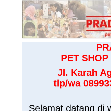
PR
PET SHOP 
Jl. Karah Ag
tlp/wa 0899
Selamat datang di 