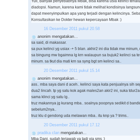
Yuli, Banyak penyebabnya Mbak, bisa karena usia kelinci terlal
diadopsi. Namun, karena kami tidak melihat kondisinya langsung
dapat meenyimpulkan apa yang terjadi dengan kelincinya. Seb
Konsultasikan ke Dokter hewan kepercayaan Mbak :)
16 Desember 2011 pukul 20.58
anonim mengatakan...
sa said, di makassar.
sa pux kelinci yg usiax -+ 5 blan. akhir2 ini dia tidak mw minum,
sa bingung mw bgaimna lg krn walaupun sa bujuk2 kelinci sa te
minum. sa tkut dia mati krn sa syng bgt sm kelinci sa..
20 Desember 2011 pukul 15.14
anonim mengatakan...
ass.. mba saya dani d aceh.. kelinci saya kata penjualnya sih s
dua2 lincah. tp yg satu kok agak males2an akir2 ini, suka tdur2
sama klinci yg satu lg..
truz makannya jg kurang mba.. soalnya poopnya sedikit d band
sebelum2nya..
truz klu d gendong uda melawan mba.. itu knp ya ? trims..
20 Desember 2011 pukul 17.12
pradika clan
mengatakan...
Mba Dani, sudah terjawab ya tadi via sms :)