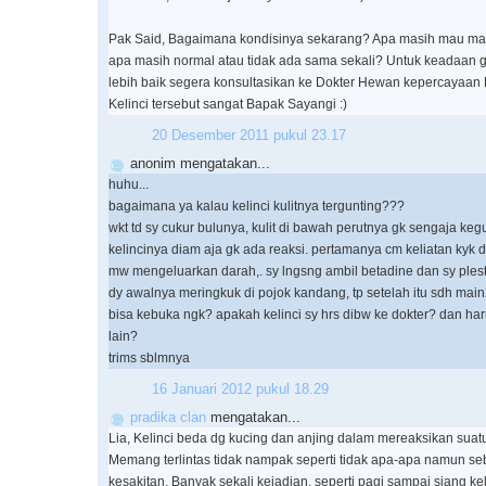
Pak Said, Bagaimana kondisinya sekarang? Apa masih mau m
apa masih normal atau tidak ada sama sekali? Untuk keadaan ge
lebih baik segera konsultasikan ke Dokter Hewan kepercayaan
Kelinci tersebut sangat Bapak Sayangi :)
20 Desember 2011 pukul 23.17
anonim mengatakan...
huhu...
bagaimana ya kalau kelinci kulitnya tergunting???
wkt td sy cukur bulunya, kulit di bawah perutnya gk sengaja kegu
kelincinya diam aja gk ada reaksi. pertamanya cm keliatan kyk d
mw mengeluarkan darah,. sy lngsng ambil betadine dan sy plest
dy awalnya meringkuk di pojok kandang, tp setelah itu sdh main2
bisa kebuka ngk? apakah kelinci sy hrs dibw ke dokter? dan har
lain?
trims sblmnya
16 Januari 2012 pukul 18.29
pradika clan
mengatakan...
Lia, Kelinci beda dg kucing dan anjing dalam mereaksikan suatu
Memang terlintas tidak nampak seperti tidak apa-apa namun se
kesakitan. Banyak sekali kejadian, seperti pagi sampai siang kel