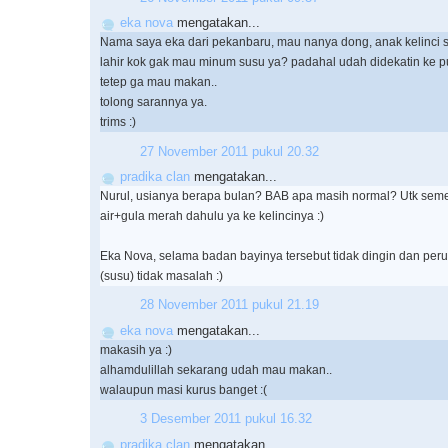
eka nova
mengatakan...
Nama saya eka dari pekanbaru, mau nanya dong, anak kelinci 
lahir kok gak mau minum susu ya? padahal udah didekatin ke pu
tetep ga mau makan..
tolong sarannya ya.
trims :)
27 November 2011 pukul 20.32
pradika clan
mengatakan...
Nurul, usianya berapa bulan? BAB apa masih normal? Utk seme
air+gula merah dahulu ya ke kelincinya :)
Eka Nova, selama badan bayinya tersebut tidak dingin dan perutn
(susu) tidak masalah :)
28 November 2011 pukul 21.19
eka nova
mengatakan...
makasih ya :)
alhamdulillah sekarang udah mau makan..
walaupun masi kurus banget :(
3 Desember 2011 pukul 16.32
pradika clan
mengatakan...