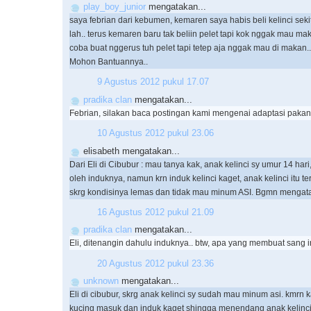
play_boy_junior
mengatakan...
saya febrian dari kebumen, kemaren saya habis beli kelinci sek
lah.. terus kemaren baru tak beliin pelet tapi kok nggak mau ma
coba buat nggerus tuh pelet tapi tetep aja nggak mau di makan..
Mohon Bantuannya..
9 Agustus 2012 pukul 17.07
pradika clan
mengatakan...
Febrian, silakan baca postingan kami mengenai adaptasi pakan 
10 Agustus 2012 pukul 23.06
elisabeth mengatakan...
Dari Eli di Cibubur : mau tanya kak, anak kelinci sy umur 14 hari
oleh induknya, namun krn induk kelinci kaget, anak kelinci itu te
skrg kondisinya lemas dan tidak mau minum ASI. Bgmn mengata
16 Agustus 2012 pukul 21.09
pradika clan
mengatakan...
Eli, ditenangin dahulu induknya.. btw, apa yang membuat sang 
20 Agustus 2012 pukul 23.36
unknown
mengatakan...
Eli di cibubur, skrg anak kelinci sy sudah mau minum asi. kmrn k
kucing masuk dan induk kaget shingga menendang anak kelinc