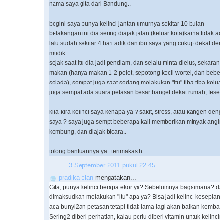
nama saya gita dari Bandung..
begini saya punya kelinci jantan umurnya sekitar 10 bulan
belakangan ini dia sering diajak jalan (keluar kota)karna tidak
lalu sudah sekitar 4 hari adik dan ibu saya yang cukup dekat d
mudik..
sejak saat itu dia jadi pendiam, dan selalu minta dielus, sekaran
makan (hanya makan 1-2 pelet, sepotong kecil wortel, dan beber
selada), sempat juga saat sedang melakukan "itu" tiba-tiba kelu
juga sempat ada suara petasan besar banget dekat rumah, feses
kira-kira kelinci saya kenapa ya ? sakit, stress, atau kangen de
saya ? saya juga sempt beberapa kali memberikan minyak angin 
kembung, dan diajak bicara..
tolong bantuannya ya.. terimakasih...
3 September 2011 pukul 22.45
pradika clan
mengatakan...
Gita, punya kelinci berapa ekor ya? Sebelumnya bagaimana? d
dimaksudkan melakukan "itu" apa ya? Bisa jadi kelinci kesepian
ada bunyi2an petasan tetapi tidak lama lagi akan baikan kembali
Sering2 diberi perhatian, kalau perlu diberi vitamin untuk kelincin