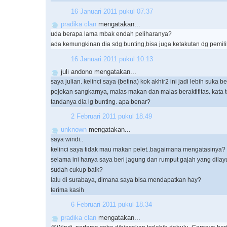
16 Januari 2011 pukul 07.37
pradika clan
mengatakan...
uda berapa lama mbak endah peliharanya?
ada kemungkinan dia sdg bunting,bisa juga ketakutan dg pemili
16 Januari 2011 pukul 10.13
juli andono mengatakan...
saya julian. kelinci saya (betina) kok akhir2 ini jadi lebih suka be
pojokan sangkarnya, malas makan dan malas beraktifitas. kata t
tandanya dia lg bunting. apa benar?
2 Februari 2011 pukul 18.49
unknown
mengatakan...
saya windi..
kelinci saya tidak mau makan pelet..bagaimana mengatasinya?
selama ini hanya saya beri jagung dan rumput gajah yang dilay
sudah cukup baik?
lalu di surabaya, dimana saya bisa mendapatkan hay?
terima kasih
6 Februari 2011 pukul 18.34
pradika clan
mengatakan...