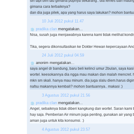
sih tapi blm tau gimana pupnya sekarang.. dia lemes dan maun
gimana cara terbaiknya?
dan dia juga pilek, apa yang harus saya lakukan? mohon bantua
10 Juli 2012 pukul 11.47
pradika clan
mengatakan...
Nisa, susah juga menjawabnya karena kami tidak melihat kondis
Tika, segera dikonsultasikan ke Dokter Hewan kepercayaan And
24 Juli 2012 pukul 04.59
anonim mengatakan...
saya angel dr bandung, baru beli kelinci umur 2bulan, saya ka
wortel. keesokannya dia ngga mau makan dan malah mencret. ha
mkn sm skali. hanya mau minum. dia juga slalu diem.harus digi
nafsu makannya kembali? mohon bantuannya.. makasi :)
3 Agustus 2012 pukul 21.56
pradika clan
mengatakan...
Angel, sebaiknya tidak diberi kangkung dan wortel. Saran kami 
hay saja. Pemberian Air minum juga penting, gunakan air yang 
aman juga untuk kita konsumsi. :)
4 Agustus 2012 pukul 23.57