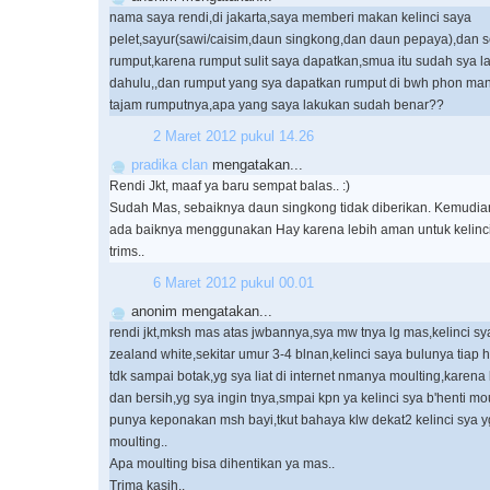
nama saya rendi,di jakarta,saya memberi makan kelinci saya
pelet,sayur(sawi/caisim,daun singkong,dan daun pepaya),dan se
rumput,karena rumput sulit saya dapatkan,smua itu sudah sya la
dahulu,,dan rumput yang sya dapatkan rumput di bwh phon mang
tajam rumputnya,apa yang saya lakukan sudah benar??
2 Maret 2012 pukul 14.26
pradika clan
mengatakan...
Rendi Jkt, maaf ya baru sempat balas.. :)
Sudah Mas, sebaiknya daun singkong tidak diberikan. Kemudia
ada baiknya menggunakan Hay karena lebih aman untuk kelinci
trims..
6 Maret 2012 pukul 00.01
anonim mengatakan...
rendi jkt,mksh mas atas jwbannya,sya mw tnya lg mas,kelinci sy
zealand white,sekitar umur 3-4 blnan,kelinci saya bulunya tiap ha
tdk sampai botak,yg sya liat di internet nmanya moulting,karena kl
dan bersih,yg sya ingin tnya,smpai kpn ya kelinci sya b'henti m
punya keponakan msh bayi,tkut bahaya klw dekat2 kelinci sya 
moulting..
Apa moulting bisa dihentikan ya mas..
Trima kasih..