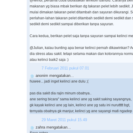
@Windi, pertama coba dibiasakan terlebih dahulu. Caranya beri 
makanan yg biasa mbak berikan dg takaran pelet lebih sedikit. 
mulai dimakan takaran pelet ditambah dan sayuran dikurangi. Se
perlahan-lahan takaran pelet ditambah sedikit demi sedikit dan
sedikit demi sedikit sampai diberikan tanpa sayuran.
Cara kedua, berikan pelet saja tanpa sayuran sampai kelinci 
@Julian, kalau bunting apa benar kelinci pernah dikawinkan?
dia stress atau sakit. tetapi selama makan dan kotorannya norm
atau kelinci baik2 saja :)
7 Februari 2011 pukul 07.01
anonim mengatakan...
huwee... jadi inget kelinci ane dulu ;(
pas dia sakit dia rajin minum obatnya..
ane sering bicara'' sama kelinci ane yg sakit saking sayangnya,
gk kayak kelinci ane yg lain, kelinci ane yg satu ini nuruttttt bgt,
ternyata obatnya gk manjur, kelinci yg ane sayangi mati ngadep
29 Maret 2011 pukul 15.49
zahra mengatakan...