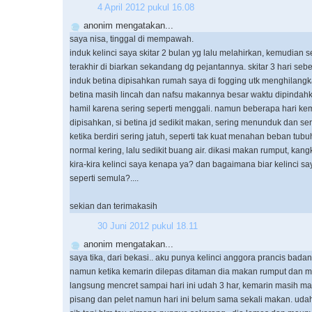
4 April 2012 pukul 16.08
anonim mengatakan...
saya nisa, tinggal di mempawah.
induk kelinci saya skitar 2 bulan yg lalu melahirkan, kemudian s
terakhir di biarkan sekandang dg pejantannya. skitar 3 hari se
induk betina dipisahkan rumah saya di fogging utk menghilangk
betina masih lincah dan nafsu makannya besar waktu dipindahk
hamil karena sering seperti menggali. namun beberapa hari ke
dipisahkan, si betina jd sedikit makan, sering menunduk dan se
ketika berdiri sering jatuh, seperti tak kuat menahan beban tub
normal kering, lalu sedikit buang air. dikasi makan rumput, kang
kira-kira kelinci saya kenapa ya? dan bagaimana biar kelinci sa
seperti semula?....
sekian dan terimakasih
30 Juni 2012 pukul 18.11
anonim mengatakan...
saya tika, dari bekasi.. aku punya kelinci anggora prancis bad
namun ketika kemarin dilepas ditaman dia makan rumput dan 
langsung mencret sampai hari ini udah 3 har, kemarin masih 
pisang dan pelet namun hari ini belum sama sekali makan. udah