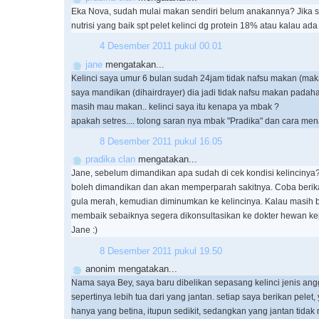
Eka Nova, sudah mulai makan sendiri belum anakannya? Jika s
nutrisi yang baik spt pelet kelinci dg protein 18% atau kalau ada 
4 Desember 2011 pukul 00.01
jane
mengatakan...
Kelinci saya umur 6 bulan sudah 24jam tidak nafsu makan (makan
saya mandikan (dihairdrayer) dia jadi tidak nafsu makan padah
masih mau makan.. kelinci saya itu kenapa ya mbak ?
apakah setres.... tolong saran nya mbak "Pradika" dan cara me
8 Desember 2011 pukul 16.05
pradika clan
mengatakan...
Jane, sebelum dimandikan apa sudah di cek kondisi kelincinya? K
boleh dimandikan dan akan memperparah sakitnya. Coba berika
gula merah, kemudian diminumkan ke kelincinya. Kalau masih 
membaik sebaiknya segera dikonsultasikan ke dokter hewan k
Jane :)
8 Desember 2011 pukul 19.50
anonim mengatakan...
Nama saya Bey, saya baru dibelikan sepasang kelinci jenis ang
sepertinya lebih tua dari yang jantan. setiap saya berikan pele
hanya yang betina, itupun sedikit, sedangkan yang jantan tida