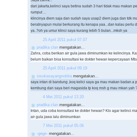
Saya zahra...
dari jakarta,kelinci saya betina sudah 3 hari tidak mau makan pe
rumput ...
klincinya diem saja dan sudah saya usap2 diem juga dan tdk 
beratnyapun mulai berkurang itu kenapa yaa...dan kalau perlu d
ya..?oh ya umur klinci saya kurang lebih 5 bulan...mksh ya
25 April 2011 pukul 07.07
pradika clan
mengatakan...
Zahra, coba berikan air gula jawa diminumkan ke kelincinya. K
belum baikan bisa konsultasi ke dokter hewan kepercayaan Mba
25 April 2011 pukul 09.19
sisukasayangnobita
mengatakan...
saya intan di bandung ,koq kelici saya ga mau makan badan.a pa
kembung dan saya beri magasida tp koq msh g mau mkan yah
4 Mei 2011 pukul 13.20
pradika clan
mengatakan...
Intan, uda coba konsultasi ke dokter hewan? Klo agar kelinci 
air gula jawa lalu diminumkan
7 Mei 2011 pukul 05.06
-gege-
mengatakan...