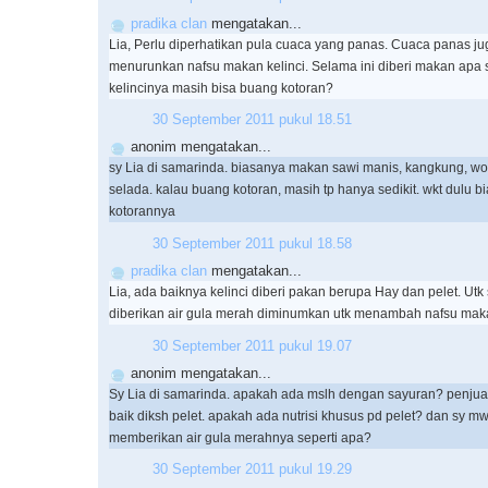
pradika clan
mengatakan...
Lia, Perlu diperhatikan pula cuaca yang panas. Cuaca panas ju
menurunkan nafsu makan kelinci. Selama ini diberi makan apa 
kelincinya masih bisa buang kotoran?
30 September 2011 pukul 18.51
anonim mengatakan...
sy Lia di samarinda. biasanya makan sawi manis, kangkung, wor
selada. kalau buang kotoran, masih tp hanya sedikit. wkt dulu b
kotorannya
30 September 2011 pukul 18.58
pradika clan
mengatakan...
Lia, ada baiknya kelinci diberi pakan berupa Hay dan pelet. Ut
diberikan air gula merah diminumkan utk menambah nafsu mak
30 September 2011 pukul 19.07
anonim mengatakan...
Sy Lia di samarinda. apakah ada mslh dengan sayuran? penjual k
baik diksh pelet. apakah ada nutrisi khusus pd pelet? dan sy mw
memberikan air gula merahnya seperti apa?
30 September 2011 pukul 19.29