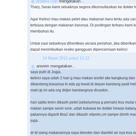
pradika clan
mengatakan...
Thary, Saran kami sebaiknya segera dikonsultasikan ke dokter 
Agar Kelinci mau makan pelet atau makanan baru tentu ada cara
terbiasa dengan makanan barunya. Di postingan terbaru kami k
membahas itu.
Untuk nasi sebaiknya dihentikan secara perlahan, jika diberika
dapat menimbulkan resiko gangguan dipencernaan kelinci
14 Maret 2012 pukul 10.12
anonim mengatakan...
saya putri di Jogja..
kelinci saya udah 2 hari g mau makan wortel atw kangkung dan 
dikandang,biasanya kl ada yg lewat di depan kandang pasti he
main,tp ini ada org didpn kandangnya dicuekin..
hari sabtu kmrn dikasih pelet (sebelumnya g pernah) trus mula
makan sampe senin sore..udah kubawa ke dokter hewan katany
pakannya diganti tiba2 dan dikasih vitamin,cm sampe dirmh m
juga..
dr td siang makanannya saya blender dan diambil air nya trus s