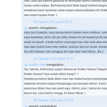
Aldo, bisa jadi karena gatalnya itu kemudian kelinci merasa ti
malas untuk makan. Berhubung kami tidak dapat melihat langsu
sebaiknya kami sarankan untuk segera dikonsultasikan ke Dokt
atau kepercayaan Anda :)
29 Januari 2012 pukul 00.27
anonim mengatakan...
saya tya di jakarta..saya punya kelinci jantan umur setahun..sam
saya kawinkan..kmrn dia ga nafsu makan.trs skr kayaknya flu 
mulut na basah..si koko kelinci saya gag mau mkn sawi atau wor
nasi atau biskuit baru mau makan..kotoran dia pun lunak..kenapa
dia udh ketuaan..blm sanggup klo mpe diay mati hiksss...tks y
25 Februari 2012 pukul 14.11
pradika clan
mengatakan...
Tya Jakarta, Kelincinya sudah dibawa ke Dokter Hewan? Baga
Dokter disana? Apa sudah diberi terapi? :)
Sebaiknya kelinci tidak diberi nasi dan biskuit karena kandung
makanan tersebut dapat menganggu pencernaan kelinci. Kami 
pakannya diberi Hay dan pelet saja. Kelinci usia 1 tahun itu ma
belum tua. Usia kelinci hingga 10 tahun Mbak :)
26 Februari 2012 pukul 17.06
anonim mengatakan...