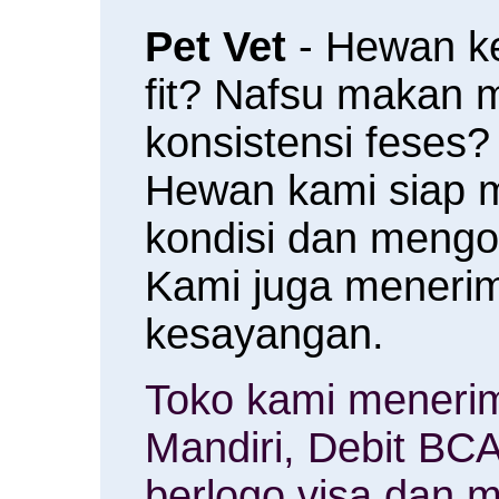
Pet Vet
- Hewan k
fit? Nafsu makan
konsistensi feses?
Hewan kami siap 
kondisi dan meng
Kami juga menerim
kesayangan.
Toko kami menerim
Mandiri, Debit BCA
berlogo visa dan m