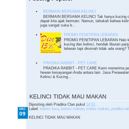
BERMAIN BERSAMA KELINCI
BERMAIN BERSAMA KELINCI Tak hanya kucing da
dapat kita ajak bermain. Namun, tahukah bahwa keli
juga sangat suka b...
PROMO PENITIPAN LEBARAN
PROMO PENITIPAN LEBARAN Halo ka
kucing dan kelinci, hendak liburan pan
lebaran tapi dirumah tidak ada orang? T
PRADIKA RABBIT - PET CARE
PRADIKA RABBIT - PET CARE Kami menerima pe
hewan kesayangan Anda antara lain: Jasa Perawata
Kelinci & Kucing...
12.09.2010
KELINCI TIDAK MAU MAKAN
Diposting oleh
Pradika Clan
pukul
14.51
.
Label:
kelinci lucu
,
kelinci makan
,
malas makan
,
pradika rab
DEC
09
KELINCI TIDAK MAU MAKAN