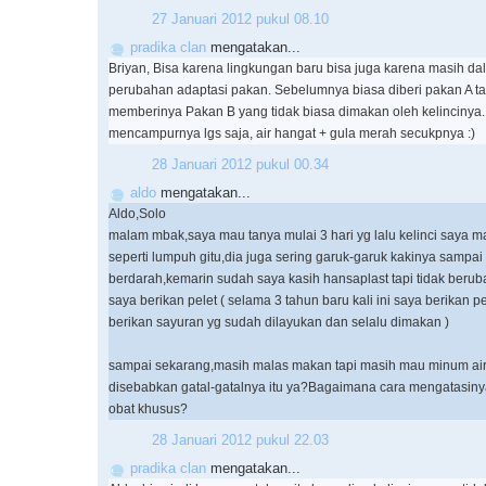
27 Januari 2012 pukul 08.10
pradika clan
mengatakan...
Briyan, Bisa karena lingkungan baru bisa juga karena masih da
perubahan adaptasi pakan. Sebelumnya biasa diberi pakan A t
memberinya Pakan B yang tidak biasa dimakan oleh kelincinya.
mencampurnya lgs saja, air hangat + gula merah secukpnya :)
28 Januari 2012 pukul 00.34
aldo
mengatakan...
Aldo,Solo
malam mbak,saya mau tanya mulai 3 hari yg lalu kelinci saya m
seperti lumpuh gitu,dia juga sering garuk-garuk kakinya sampai
berdarah,kemarin sudah saya kasih hansaplast tapi tidak beru
saya berikan pelet ( selama 3 tahun baru kali ini saya berikan p
berikan sayuran yg sudah dilayukan dan selalu dimakan )
sampai sekarang,masih malas makan tapi masih mau minum ai
disebabkan gatal-gatalnya itu ya?Bagaimana cara mengatasin
obat khusus?
28 Januari 2012 pukul 22.03
pradika clan
mengatakan...