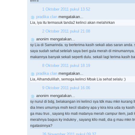
trim's
1 Oktober 2011 pukul 13.52
pradika clan
mengatakan...
Lia, iya itu termasuk tanda2 kelinci akan melahirkan
2 Oktober 2011 pukul 21.08
anonim mengatakan...
sy Lia di Samarinda. sy berterima kasih sekali atas saran anda. 
saya sudah sehat setelah saya beri gula merah di minumannya.
makannya banyak sekali seperti dulu. sekali lagi terima kasih b
8 Oktober 2011 pukul 18.19
pradika clan
mengatakan...
Lia, Alhamdulillah, semoga kelinci Mbak Lia sehat selalu :)
9 Oktober 2011 pukul 16.06
anonim mengatakan...
sy nurul di bdg, belakangan ini kelinci sya tdk mau mkn kurang l
dia lmes umurnya msih kecil sbabny apa y kira kira uda sy kasih
ga mau trus , sayang klo mati matanya merah campur item, jadi k
merahnya bagus ky indukny , sayang kllo mati, dia g mau mkn tr
ngatasinnya?
26 November 2011 pukul 09.37